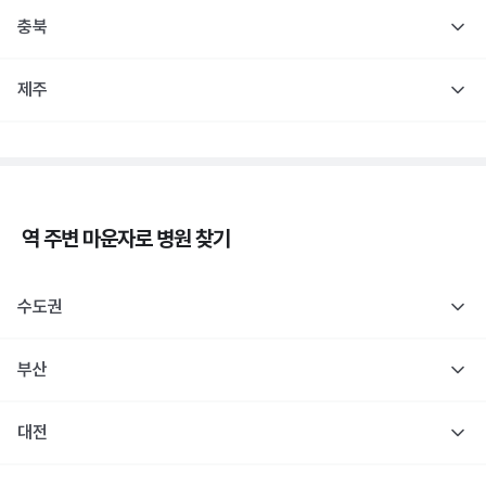
충북
제주
역 주변
마운자로
병원 찾기
수도권
부산
대전