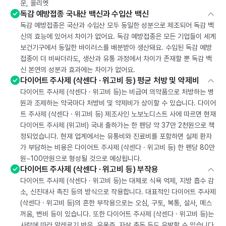
운, 올리엣
독감 예방접종 국내산 백신과 수입산 백신
독감 예방접종은 국산과 수입산 모두 동일한 성분으로 제조되어 독감 백
신의 효능에 있어서 차이가 없어요. 독감 예방접종은 모든 기업들이 세계
보건기구에서 동일한 바이러스를 배분받아 생산돼요. 수입된 독감 예방
접종이 더 비싸더라도, 생산과 유통 과정에서 차이가 존재할 뿐 독감 백
신 본연의 성분과 효과에는 차이가 없어요.
다이어트 주사제 (삭센다 · 위고비 등) 평균 처방 및 약제비
다이어트 주사제 (삭센다 · 위고비 등)는 비급여 의약품으로 처방하는 병
원과 조제하는 약국마다 처방비 및 약제비가 상이할 수 있습니다. 다이어
트 주사제 (삭센다 · 위고비 등) 제조사인 노보노디스트 사에 따르면 현재
다이어트 주사제 (위고비) 국내 출하가는 한 펜당 약 37만 2천원으로 책
정되었습니다. 현재 업계에서는 유통비와 진료비를 포함하면 실제 환자
가 부담하는 비용은 다이어트 주사제 (삭센다 · 위고비 등) 한 펜당 80만
원~100만원으로 형성될 것으로 예상됩니다.
다이어트 주사제 (삭센다 · 위고비 등) 부작용
다이어트 주사제 (삭센다 · 위고비 등)는 대체로 식욕 억제, 지방 흡수 감
소, 신진대사 촉진 등의 방식으로 작용합니다. 대표적인 다이어트 주사제
(삭센다 · 위고비 등)의 흔한 부작용으로는 오심, 구토, 복통, 설사, 메스
꺼움, 변비 등이 있습니다. 또한 다이어트 주사제 (삭센다 · 위고비 등)는
사람에 따라 알레르기 반응, 우울증, 자살 충동 등도 유발할 수 있습니다.