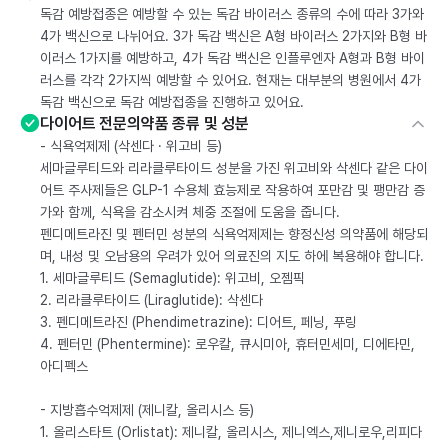
독감 예방접종은 예방할 수 있는 독감 바이러스 종류의 수에 따라 3가와
4가 백신으로 나뉘어요. 3가 독감 백신은 A형 바이러스 2가지와 B형 바
이러스 1가지를 예방하고, 4가 독감 백신은 인플루엔자 A형과 B형 바이
러스를 각각 2가지씩 예방할 수 있어요. 현재는 대부분의 병원에서 4가
독감 백신으로 독감 예방접종을 진행하고 있어요.
다이어트 전문의약품 종류 및 성분
- 식욕억제제 (삭센다 · 위고비 등)
세마글루티드와 리라클루타이드 성분을 가진 위고비와 삭센다 같은 다이
어트 주사제들은 GLP-1 수용체 효능제로 작용하여 포만감 및 팽만감 증
가와 함께, 식욕을 감소시켜 체중 조절에 도움을 줍니다.
펜디메트라진 및 펜터민 성분의 식욕억제제는 향정신성 의약품에 해당되
며, 내성 및 오남용의 우려가 있어 의료진의 지도 하에 복용해야 합니다.
1. 세마글루티드 (Semaglutide): 위고비, 오젬픽
2. 리라클루타이드 (Liraglutide): 삭센다
3. 펜디메트라진 (Phendimetrazine): 디어트, 페닝, 푸링
4. 펜터민 (Phentermine): 로우칼, 큐시미아, 휴터민세미, 디에타민,
아디펙스
- 지방흡수억제제 (제니칼, 올리시스 등)
1. 올리스타트 (Orlistat): 제니칼, 올리시스, 제니엑스,제니로우,리피다