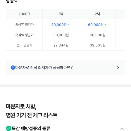
접종료
가격비교
1팩
2팩
흑석역
최저가
30,000원
60,000원
90
흑석역
평균가
30,000원
60,000원
90
전국 평균가
22,344원
39,565원
57
마운자로 전국 최저가가 궁금하다면?
마운자로 처방,
병원 가기 전 체크 리스트
독감 예방접종의 종류