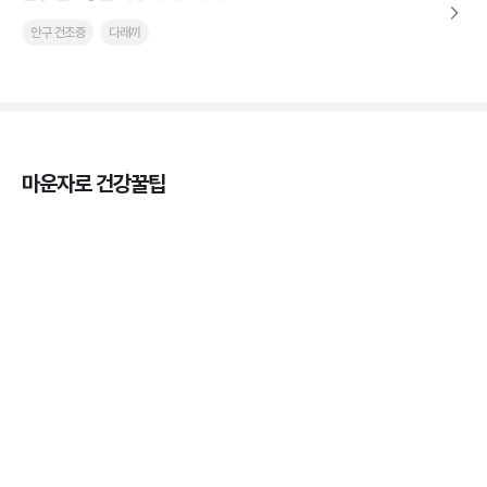
안구 건조증
다래끼
마운자로 건강꿀팁
열사병 후유증, 언제까지 지켜볼까
3분 꿀팁
열사병 응급처치, 어디까지 식혀야할까?
3분 꿀팁