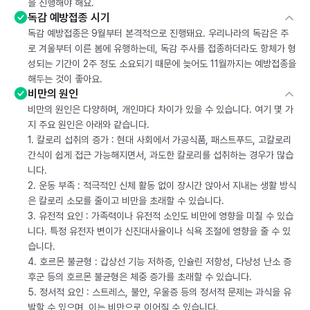
을 진행해야 해요.
독감 예방접종 시기
독감 예방접종은 9월부터 본격적으로 진행돼요. 우리나라의 독감은 주
로 겨울부터 이른 봄에 유행하는데, 독감 주사를 접종하더라도 항체가 형
성되는 기간이 2주 정도 소요되기 때문에 늦어도 11월까지는 예방접종을
해두는 것이 좋아요.
비만의 원인
비만의 원인은 다양하며, 개인마다 차이가 있을 수 있습니다. 여기 몇 가
지 주요 원인은 아래와 같습니다.
1. 칼로리 섭취의 증가 : 현대 사회에서 가공식품, 패스트푸드, 고칼로리
간식이 쉽게 접근 가능해지면서, 과도한 칼로리를 섭취하는 경우가 많습
니다.
2. 운동 부족 : 적극적인 신체 활동 없이 장시간 앉아서 지내는 생활 방식
은 칼로리 소모를 줄이고 비만을 초래할 수 있습니다.
3. 유전적 요인 : 가족력이나 유전적 소인도 비만에 영향을 미칠 수 있습
니다. 특정 유전자 변이가 신진대사율이나 식욕 조절에 영향을 줄 수 있
습니다.
4. 호르몬 불균형 : 갑상선 기능 저하증, 인슐린 저항성, 다낭성 난소 증
후군 등의 호르몬 불균형은 체중 증가를 초래할 수 있습니다.
5. 정서적 요인 : 스트레스, 불안, 우울증 등의 정서적 문제는 과식을 유
발할 수 있으며, 이는 비만으로 이어질 수 있습니다.