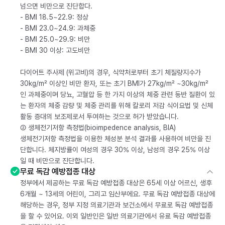
넘으면 비만으로 진단합다.
- BMI 18.5~22.9: 정상
- BMI 23.0~24.9: 과체중
- BMI 25.0~29.9: 비만
- BMI 30 이상: 고도비만
다이어트 주사제 (위고비)의 경우, 식약처로부터 초기 체질량지수가
30kg/m² 이상인 비만 환자, 또는 초기 BMI가 27kg/m² ~30kg/m²
인 과체중이며 당뇨, 고혈압 등 한 가지 이상의 체중 관련 동반 질환이 있
는 환자의 체중 감량 및 체중 관리를 위해 칼로리 저감 식이요법 및 신체
활동 증대의 보조제로서 투여하는 것으로 허가 받았습니다.
② 생체전기저항 측정법(bioimpedence analysis, BIA)
생체전기저항 측정법을 이용한 체성분 분석 결과를 사용하여 비만을 진
단합니다. 체지방률이 여성의 경우 30% 이상, 남성의 경우 25% 이상
일 때 비만으로 진단합니다.
무료 독감 예방접종 대상
정부에서 제공하는 무료 독감 예방접종 대상은 65세 이상 어르신, 생후
6개월 ~ 13세의 어린이, 그리고 임산부에요. 무료 독감 예방접종 대상에
해당하는 경우, 정부 지정 의료기관과 보건소에서 무료로 독감 예방접종
을 할 수 있어요. 이외 일반인은 일반 의료기관에서 유료 독감 예방접종