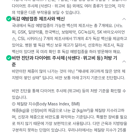
다이어트 주사제 (삭센다 · 위고비 등) 외에도 여러 종류가 있으며, 각각
의 약물은 다른 부작용을 보일 수 있습니다.
독감 예방접종 제조사와 백신
국내에서 독감 예방접종이 가능한 백신의 제조사는 총 7개에요. (사노
피, GSK, 일양약품, 한국백신, 보령제약, GC녹십자, SK 바이오사이언
스, CSL 시퀴러스) 7개의 제조사에서 11개의 4가 독감 백신을 제공하고
있어요. 병원 별 독감 백신 보유 재고가 달라서, 선호하는 제조사, 독감
백신이 있다면 꼭 미리 확인 후 독감 예방접종을 하러 방문해야 해요.
비만 진단과 다이어트 주사제 (삭센다 · 위고비 등) 처방 기
준
비만이란 체중이 많이 나가는 것이 아닌 “체내에 과다하게 많은 양의 체
지방이 쌓인 상태” 입니다. 비만 보통 아래 2가지 기준으로 진단합니다.
비만 진단을 통해 다이어트 주사제 (위고비) 등의 처방 기준을 확인할 수
있습니다.
① 체질량 지수(Body Mass Index, BMI)
체중(kg)을 신장(m)의 제곱으로 나눈 값 (kg/m²)을 체질량 지수라고하
며, 신장과 체중으로 비만도를 파악하는 기준입니다. 특별한 장비를 필요
로 하지 않기 때문에 가장 보편적으로 사용됩니다. 다만 근육과 지방량을
구분하지 못하는 단점이 있습니다. 우리나라에서는 체질량 지수가 25를