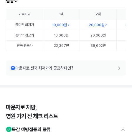
접종료
가격비교
1팩
2팩
증미역
최저가
10,000원
20,000원
30
증미역
평균가
10,000원
20,000원
30
전국 평균가
22,367원
39,602원
57
마운자로 전국 최저가가 궁금하다면?
마운자로 처방,
병원 가기 전 체크 리스트
독감 예방접종의 종류