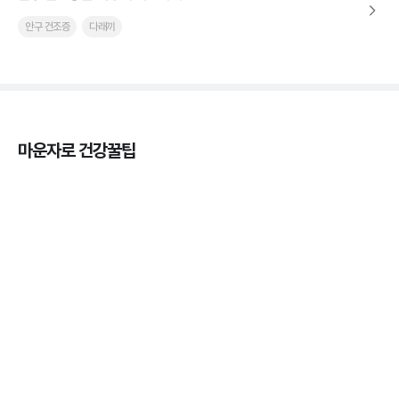
안구 건조증
다래끼
마운자로 건강꿀팁
열사병 후유증, 언제까지 지켜볼까
3분 꿀팁
열사병 응급처치, 어디까지 식혀야할까?
3분 꿀팁