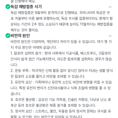
을 진행해야 해요.
독감 예방접종 시기
독감 예방접종은 9월부터 본격적으로 진행돼요. 우리나라의 독감은 주
로 겨울부터 이른 봄에 유행하는데, 독감 주사를 접종하더라도 항체가 형
성되는 기간이 2주 정도 소요되기 때문에 늦어도 11월까지는 예방접종을
해두는 것이 좋아요.
비만의 원인
비만의 원인은 다양하며, 개인마다 차이가 있을 수 있습니다. 여기 몇 가
지 주요 원인은 아래와 같습니다.
1. 칼로리 섭취의 증가 : 현대 사회에서 가공식품, 패스트푸드, 고칼로리
간식이 쉽게 접근 가능해지면서, 과도한 칼로리를 섭취하는 경우가 많습
니다.
2. 운동 부족 : 적극적인 신체 활동 없이 장시간 앉아서 지내는 생활 방식
은 칼로리 소모를 줄이고 비만을 초래할 수 있습니다.
3. 유전적 요인 : 가족력이나 유전적 소인도 비만에 영향을 미칠 수 있습
니다. 특정 유전자 변이가 신진대사율이나 식욕 조절에 영향을 줄 수 있
습니다.
4. 호르몬 불균형 : 갑상선 기능 저하증, 인슐린 저항성, 다낭성 난소 증
후군 등의 호르몬 불균형은 체중 증가를 초래할 수 있습니다.
5. 정서적 요인 : 스트레스, 불안, 우울증 등의 정서적 문제는 과식을 유
발할 수 있으며, 이는 비만으로 이어질 수 있습니다.