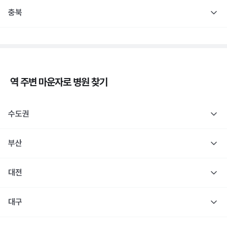
충북
역 주변
마운자로
병원 찾기
수도권
부산
대전
대구