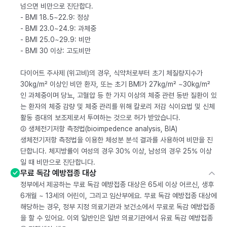
넘으면 비만으로 진단합다.
- BMI 18.5~22.9: 정상
- BMI 23.0~24.9: 과체중
- BMI 25.0~29.9: 비만
- BMI 30 이상: 고도비만
다이어트 주사제 (위고비)의 경우, 식약처로부터 초기 체질량지수가
30kg/m² 이상인 비만 환자, 또는 초기 BMI가 27kg/m² ~30kg/m²
인 과체중이며 당뇨, 고혈압 등 한 가지 이상의 체중 관련 동반 질환이 있
는 환자의 체중 감량 및 체중 관리를 위해 칼로리 저감 식이요법 및 신체
활동 증대의 보조제로서 투여하는 것으로 허가 받았습니다.
② 생체전기저항 측정법(bioimpedence analysis, BIA)
생체전기저항 측정법을 이용한 체성분 분석 결과를 사용하여 비만을 진
단합니다. 체지방률이 여성의 경우 30% 이상, 남성의 경우 25% 이상
일 때 비만으로 진단합니다.
무료 독감 예방접종 대상
정부에서 제공하는 무료 독감 예방접종 대상은 65세 이상 어르신, 생후
6개월 ~ 13세의 어린이, 그리고 임산부에요. 무료 독감 예방접종 대상에
해당하는 경우, 정부 지정 의료기관과 보건소에서 무료로 독감 예방접종
을 할 수 있어요. 이외 일반인은 일반 의료기관에서 유료 독감 예방접종