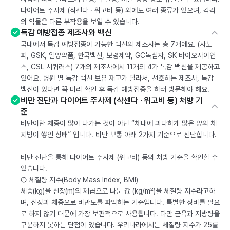
다이어트 주사제 (삭센다 · 위고비 등) 외에도 여러 종류가 있으며, 각각
의 약물은 다른 부작용을 보일 수 있습니다.
독감 예방접종 제조사와 백신
국내에서 독감 예방접종이 가능한 백신의 제조사는 총 7개에요. (사노
피, GSK, 일양약품, 한국백신, 보령제약, GC녹십자, SK 바이오사이언
스, CSL 시퀴러스) 7개의 제조사에서 11개의 4가 독감 백신을 제공하고
있어요. 병원 별 독감 백신 보유 재고가 달라서, 선호하는 제조사, 독감
백신이 있다면 꼭 미리 확인 후 독감 예방접종을 하러 방문해야 해요.
비만 진단과 다이어트 주사제 (삭센다 · 위고비 등) 처방 기
준
비만이란 체중이 많이 나가는 것이 아닌 “체내에 과다하게 많은 양의 체
지방이 쌓인 상태” 입니다. 비만 보통 아래 2가지 기준으로 진단합니다.
비만 진단을 통해 다이어트 주사제 (위고비) 등의 처방 기준을 확인할 수
있습니다.
① 체질량 지수(Body Mass Index, BMI)
체중(kg)을 신장(m)의 제곱으로 나눈 값 (kg/m²)을 체질량 지수라고하
며, 신장과 체중으로 비만도를 파악하는 기준입니다. 특별한 장비를 필요
로 하지 않기 때문에 가장 보편적으로 사용됩니다. 다만 근육과 지방량을
구분하지 못하는 단점이 있습니다. 우리나라에서는 체질량 지수가 25를