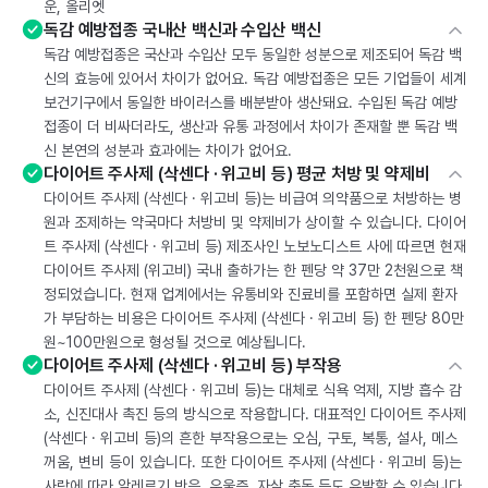
운, 올리엣
독감 예방접종 국내산 백신과 수입산 백신
독감 예방접종은 국산과 수입산 모두 동일한 성분으로 제조되어 독감 백
신의 효능에 있어서 차이가 없어요. 독감 예방접종은 모든 기업들이 세계
보건기구에서 동일한 바이러스를 배분받아 생산돼요. 수입된 독감 예방
접종이 더 비싸더라도, 생산과 유통 과정에서 차이가 존재할 뿐 독감 백
신 본연의 성분과 효과에는 차이가 없어요.
다이어트 주사제 (삭센다 · 위고비 등) 평균 처방 및 약제비
다이어트 주사제 (삭센다 · 위고비 등)는 비급여 의약품으로 처방하는 병
원과 조제하는 약국마다 처방비 및 약제비가 상이할 수 있습니다. 다이어
트 주사제 (삭센다 · 위고비 등) 제조사인 노보노디스트 사에 따르면 현재
다이어트 주사제 (위고비) 국내 출하가는 한 펜당 약 37만 2천원으로 책
정되었습니다. 현재 업계에서는 유통비와 진료비를 포함하면 실제 환자
가 부담하는 비용은 다이어트 주사제 (삭센다 · 위고비 등) 한 펜당 80만
원~100만원으로 형성될 것으로 예상됩니다.
다이어트 주사제 (삭센다 · 위고비 등) 부작용
다이어트 주사제 (삭센다 · 위고비 등)는 대체로 식욕 억제, 지방 흡수 감
소, 신진대사 촉진 등의 방식으로 작용합니다. 대표적인 다이어트 주사제
(삭센다 · 위고비 등)의 흔한 부작용으로는 오심, 구토, 복통, 설사, 메스
꺼움, 변비 등이 있습니다. 또한 다이어트 주사제 (삭센다 · 위고비 등)는
사람에 따라 알레르기 반응, 우울증, 자살 충동 등도 유발할 수 있습니다.