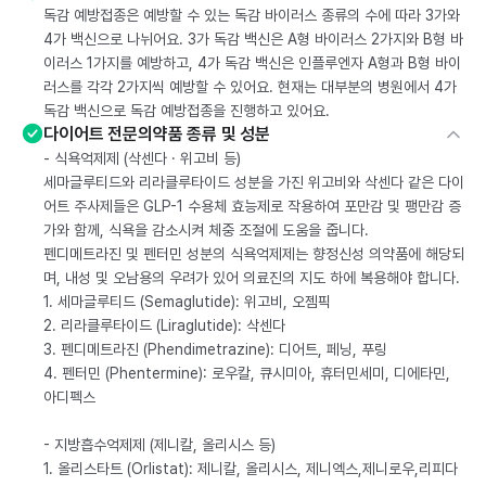
독감 예방접종은 예방할 수 있는 독감 바이러스 종류의 수에 따라 3가와
4가 백신으로 나뉘어요. 3가 독감 백신은 A형 바이러스 2가지와 B형 바
이러스 1가지를 예방하고, 4가 독감 백신은 인플루엔자 A형과 B형 바이
러스를 각각 2가지씩 예방할 수 있어요. 현재는 대부분의 병원에서 4가
독감 백신으로 독감 예방접종을 진행하고 있어요.
다이어트 전문의약품 종류 및 성분
- 식욕억제제 (삭센다 · 위고비 등)
세마글루티드와 리라클루타이드 성분을 가진 위고비와 삭센다 같은 다이
어트 주사제들은 GLP-1 수용체 효능제로 작용하여 포만감 및 팽만감 증
가와 함께, 식욕을 감소시켜 체중 조절에 도움을 줍니다.
펜디메트라진 및 펜터민 성분의 식욕억제제는 향정신성 의약품에 해당되
며, 내성 및 오남용의 우려가 있어 의료진의 지도 하에 복용해야 합니다.
1. 세마글루티드 (Semaglutide): 위고비, 오젬픽
2. 리라클루타이드 (Liraglutide): 삭센다
3. 펜디메트라진 (Phendimetrazine): 디어트, 페닝, 푸링
4. 펜터민 (Phentermine): 로우칼, 큐시미아, 휴터민세미, 디에타민,
아디펙스
- 지방흡수억제제 (제니칼, 올리시스 등)
1. 올리스타트 (Orlistat): 제니칼, 올리시스, 제니엑스,제니로우,리피다