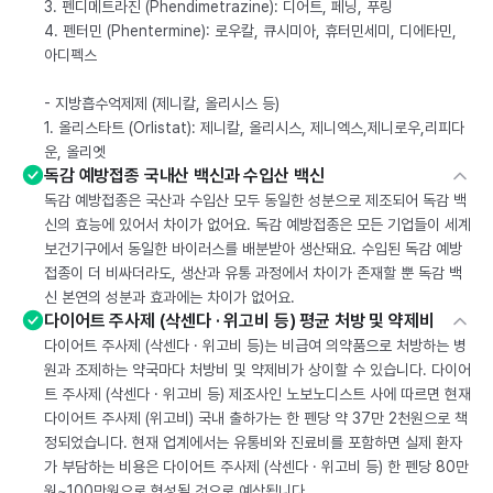
3. 펜디메트라진 (Phendimetrazine): 디어트, 페닝, 푸링
4. 펜터민 (Phentermine): 로우칼, 큐시미아, 휴터민세미, 디에타민,
아디펙스
- 지방흡수억제제 (제니칼, 올리시스 등)
1. 올리스타트 (Orlistat): 제니칼, 올리시스, 제니엑스,제니로우,리피다
운, 올리엣
독감 예방접종 국내산 백신과 수입산 백신
독감 예방접종은 국산과 수입산 모두 동일한 성분으로 제조되어 독감 백
신의 효능에 있어서 차이가 없어요. 독감 예방접종은 모든 기업들이 세계
보건기구에서 동일한 바이러스를 배분받아 생산돼요. 수입된 독감 예방
접종이 더 비싸더라도, 생산과 유통 과정에서 차이가 존재할 뿐 독감 백
신 본연의 성분과 효과에는 차이가 없어요.
다이어트 주사제 (삭센다 · 위고비 등) 평균 처방 및 약제비
다이어트 주사제 (삭센다 · 위고비 등)는 비급여 의약품으로 처방하는 병
원과 조제하는 약국마다 처방비 및 약제비가 상이할 수 있습니다. 다이어
트 주사제 (삭센다 · 위고비 등) 제조사인 노보노디스트 사에 따르면 현재
다이어트 주사제 (위고비) 국내 출하가는 한 펜당 약 37만 2천원으로 책
정되었습니다. 현재 업계에서는 유통비와 진료비를 포함하면 실제 환자
가 부담하는 비용은 다이어트 주사제 (삭센다 · 위고비 등) 한 펜당 80만
원~100만원으로 형성될 것으로 예상됩니다.