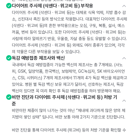
다이어트 주사제 (삭센다 · 위고비 등) 부작용
다이어트 주사제 (삭센다 · 위고비 등)는 대체로 식욕 억제, 지방 흡수 감
소, 신진대사 촉진 등의 방식으로 작용합니다. 대표적인 다이어트 주사제
(삭센다 · 위고비 등)의 흔한 부작용으로는 오심, 구토, 복통, 설사, 메스
꺼움, 변비 등이 있습니다. 또한 다이어트 주사제 (삭센다 · 위고비 등)는
사람에 따라 알레르기 반응, 우울증, 자살 충동 등도 유발할 수 있습니다.
다이어트 주사제 (삭센다 · 위고비 등) 외에도 여러 종류가 있으며, 각각
의 약물은 다른 부작용을 보일 수 있습니다.
독감 예방접종 제조사와 백신
국내에서 독감 예방접종이 가능한 백신의 제조사는 총 7개에요. (사노
피, GSK, 일양약품, 한국백신, 보령제약, GC녹십자, SK 바이오사이언
스, CSL 시퀴러스) 7개의 제조사에서 11개의 4가 독감 백신을 제공하고
있어요. 병원 별 독감 백신 보유 재고가 달라서, 선호하는 제조사, 독감
백신이 있다면 꼭 미리 확인 후 독감 예방접종을 하러 방문해야 해요.
비만 진단과 다이어트 주사제 (삭센다 · 위고비 등) 처방 기
준
비만이란 체중이 많이 나가는 것이 아닌 “체내에 과다하게 많은 양의 체
지방이 쌓인 상태” 입니다. 비만 보통 아래 2가지 기준으로 진단합니다.
비만 진단을 통해 다이어트 주사제 (위고비) 등의 처방 기준을 확인할 수