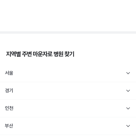
1형 당뇨도 장애 등록 인정! 췌장장애 복지 정리
3분 꿀팁 ㆍ #당뇨
지역별 주변
마운자로
병원 찾기
서울
경기
인천
부산