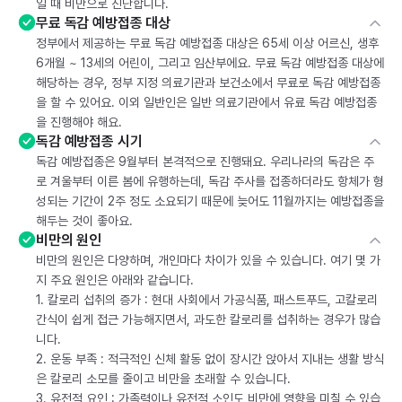
일 때 비만으로 진단합니다.
무료 독감 예방접종 대상
정부에서 제공하는 무료 독감 예방접종 대상은 65세 이상 어르신, 생후
6개월 ~ 13세의 어린이, 그리고 임산부에요. 무료 독감 예방접종 대상에
해당하는 경우, 정부 지정 의료기관과 보건소에서 무료로 독감 예방접종
을 할 수 있어요. 이외 일반인은 일반 의료기관에서 유료 독감 예방접종
을 진행해야 해요.
독감 예방접종 시기
독감 예방접종은 9월부터 본격적으로 진행돼요. 우리나라의 독감은 주
로 겨울부터 이른 봄에 유행하는데, 독감 주사를 접종하더라도 항체가 형
성되는 기간이 2주 정도 소요되기 때문에 늦어도 11월까지는 예방접종을
해두는 것이 좋아요.
비만의 원인
비만의 원인은 다양하며, 개인마다 차이가 있을 수 있습니다. 여기 몇 가
지 주요 원인은 아래와 같습니다.
1. 칼로리 섭취의 증가 : 현대 사회에서 가공식품, 패스트푸드, 고칼로리
간식이 쉽게 접근 가능해지면서, 과도한 칼로리를 섭취하는 경우가 많습
니다.
2. 운동 부족 : 적극적인 신체 활동 없이 장시간 앉아서 지내는 생활 방식
은 칼로리 소모를 줄이고 비만을 초래할 수 있습니다.
3. 유전적 요인 : 가족력이나 유전적 소인도 비만에 영향을 미칠 수 있습