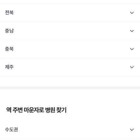
전북
충남
충북
제주
역 주변
마운자로
병원 찾기
수도권