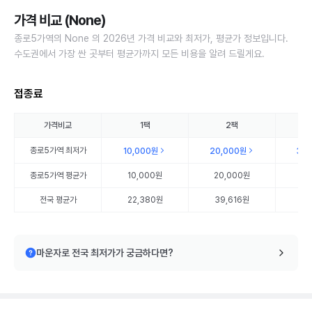
가격 비교 (None)
종로5가역의 None 의 2026년 가격 비교와 최저가, 평균가 정보입니다.
수도권에서 가장 싼 곳부터 평균가까지 모든 비용을 알려 드릴게요.
접종료
가격비교
1팩
2팩
종로5가역
최저가
10,000원
20,000원
30
종로5가역
평균가
10,000원
20,000원
30
전국 평균가
22,380원
39,616원
57
마운자로 전국 최저가가 궁금하다면?