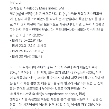
있습니다.
① 체질량 지수(Body Mass Index, BMI)
체중(kg)을 신장(m)의 제곱으로 나눈 값 (kg/m²)을 체질량 지수라고하
며, 신장과 체중으로 비만도를 파악하는 기준입니다. 특별한 장비를 필요
로 하지 않기 때문에 가장 보편적으로 사용됩니다. 다만 근육과 지방량을
구분하지 못하는 단점이 있습니다. 우리나라에서는 체질량 지수가 25를
넘으면 비만으로 진단합다.
- BMI 18.5~22.9: 정상
- BMI 23.0~24.9: 과체중
- BMI 25.0~29.9: 비만
- BMI 30 이상: 고도비만
다이어트 주사제 (위고비)의 경우, 식약처로부터 초기 체질량지수가
30kg/m² 이상인 비만 환자, 또는 초기 BMI가 27kg/m² ~30kg/m²
인 과체중이며 당뇨, 고혈압 등 한 가지 이상의 체중 관련 동반 질환이 있
는 환자의 체중 감량 및 체중 관리를 위해 칼로리 저감 식이요법 및 신체
활동 증대의 보조제로서 투여하는 것으로 허가 받았습니다.
② 생체전기저항 측정법(bioimpedence analysis, BIA)
생체전기저항 측정법을 이용한 체성분 분석 결과를 사용하여 비만을 진
단합니다. 체지방률이 여성의 경우 30% 이상, 남성의 경우 25% 이상