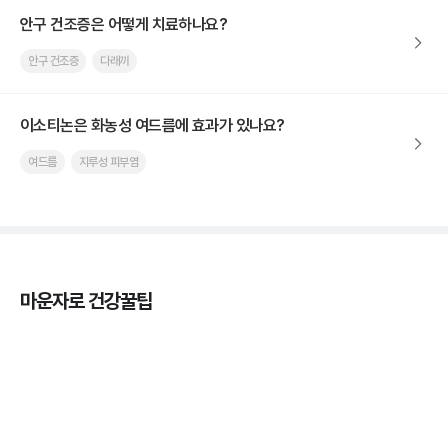
안구 건조증은 어떻게 치료하나요?
안구 건조증
다래끼
이소티논은 화농성 여드름에 효과가 있나요?
여드름
지루성 피부염
마운자로 건강꿀팁
마운자로 온누리상품권으로 결제 가능한가요? — 최
저가 처방 꿀팁
3분 꿀팁 ㆍ #비만 #마운자로