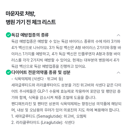
마운자로 처방,
병원 가기 전 체크 리스트
독감 예방접종의 종류
독감 예방접종은 예방할 수 있는 독감 바이러스 종류의 수에 따라 3가와
4가 백신으로 나뉘어요. 3가 독감 백신은 A형 바이러스 2가지와 B형 바
이러스 1가지를 예방하고, 4가 독감 백신은 인플루엔자 A형과 B형 바이
러스를 각각 2가지씩 예방할 수 있어요. 현재는 대부분의 병원에서 4가
독감 백신으로 독감 예방접종을 진행하고 있어요.
다이어트 전문의약품 종류 및 성분
- 식욕억제제 (삭센다 · 위고비 등)
세마글루티드와 리라클루타이드 성분을 가진 위고비와 삭센다 같은 다이
어트 주사제들은 GLP-1 수용체 효능제로 작용하여 포만감 및 팽만감 증
가와 함께, 식욕을 감소시켜 체중 조절에 도움을 줍니다.
펜디메트라진 및 펜터민 성분의 식욕억제제는 향정신성 의약품에 해당되
며, 내성 및 오남용의 우려가 있어 의료진의 지도 하에 복용해야 합니다.
1. 세마글루티드 (Semaglutide): 위고비, 오젬픽
2. 리라클루타이드 (Liraglutide): 삭센다