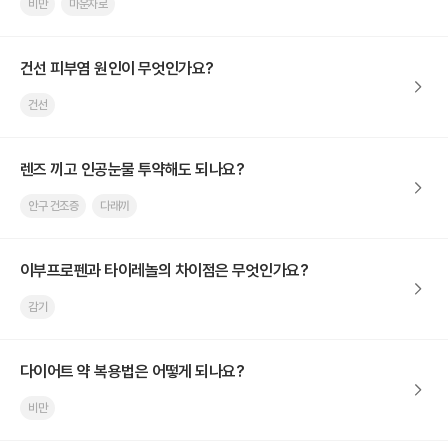
비만
마운자로
건선 피부염 원인이 무엇인가요?
건선
렌즈 끼고 인공눈물 투약해도 되나요?
안구 건조증
다래끼
이부프로펜과 타이레놀의 차이점은 무엇인가요?
감기
다이어트 약 복용법은 어떻게 되나요?
비만