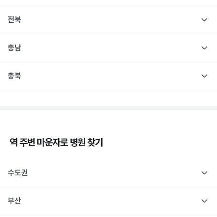
전북
충남
충북
역 주변
마운자로
병원 찾기
수도권
부산