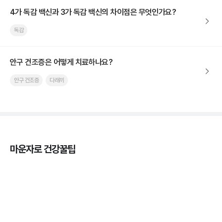
4가 독감 백신과 3가 독감 백신의 차이점은 무엇인가요?
독감
안구 건조증은 어떻게 치료하나요?
안구 건조증
다래끼
마운자로 건강꿀팁
열사병 후유증, 언제까지 지켜볼까
3분 꿀팁