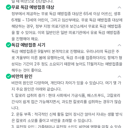
일 때 비만으로 진단합니다.
무료 독감 예방접종 대상
정부에서 제공하는 무료 독감 예방접종 대상은 65세 이상 어르신, 생후
6개월 ~ 13세의 어린이, 그리고 임산부에요. 무료 독감 예방접종 대상에
해당하는 경우, 정부 지정 의료기관과 보건소에서 무료로 독감 예방접종
을 할 수 있어요. 이외 일반인은 일반 의료기관에서 유료 독감 예방접종
을 진행해야 해요.
독감 예방접종 시기
독감 예방접종은 9월부터 본격적으로 진행돼요. 우리나라의 독감은 주
로 겨울부터 이른 봄에 유행하는데, 독감 주사를 접종하더라도 항체가 형
성되는 기간이 2주 정도 소요되기 때문에 늦어도 11월까지는 예방접종을
해두는 것이 좋아요.
비만의 원인
비만의 원인은 다양하며, 개인마다 차이가 있을 수 있습니다. 여기 몇 가
지 주요 원인은 아래와 같습니다.
1. 칼로리 섭취의 증가 : 현대 사회에서 가공식품, 패스트푸드, 고칼로리
간식이 쉽게 접근 가능해지면서, 과도한 칼로리를 섭취하는 경우가 많습
니다.
2. 운동 부족 : 적극적인 신체 활동 없이 장시간 앉아서 지내는 생활 방식
은 칼로리 소모를 줄이고 비만을 초래할 수 있습니다.
3. 유전적 요인 : 가족력이나 유전적 소인도 비만에 영향을 미칠 수 있습