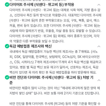
다이어트 주사제 (삭센다 · 위고비 등) 부작용
다이어트 주사제 (삭센다 · 위고비 등)는 대체로 식욕 억제, 지방 흡수 감
소, 신진대사 촉진 등의 방식으로 작용합니다. 대표적인 다이어트 주사제
(삭센다 · 위고비 등)의 흔한 부작용으로는 오심, 구토, 복통, 설사, 메스
꺼움, 변비 등이 있습니다. 또한 다이어트 주사제 (삭센다 · 위고비 등)는
사람에 따라 알레르기 반응, 우울증, 자살 충동 등도 유발할 수 있습니다.
다이어트 주사제 (삭센다 · 위고비 등) 외에도 여러 종류가 있으며, 각각
의 약물은 다른 부작용을 보일 수 있습니다.
독감 예방접종 제조사와 백신
국내에서 독감 예방접종이 가능한 백신의 제조사는 총 7개에요. (사노
피, GSK, 일양약품, 한국백신, 보령제약, GC녹십자, SK 바이오사이언
스, CSL 시퀴러스) 7개의 제조사에서 11개의 4가 독감 백신을 제공하고
있어요. 병원 별 독감 백신 보유 재고가 달라서, 선호하는 제조사, 독감
백신이 있다면 꼭 미리 확인 후 독감 예방접종을 하러 방문해야 해요.
비만 진단과 다이어트 주사제 (삭센다 · 위고비 등) 처방 기
준
비만이란 체중이 많이 나가는 것이 아닌 “체내에 과다하게 많은 양의 체
지방이 쌓인 상태” 입니다. 비만 보통 아래 2가지 기준으로 진단합니다.
비만 진단을 통해 다이어트 주사제 (위고비) 등의 처방 기준을 확인할 수