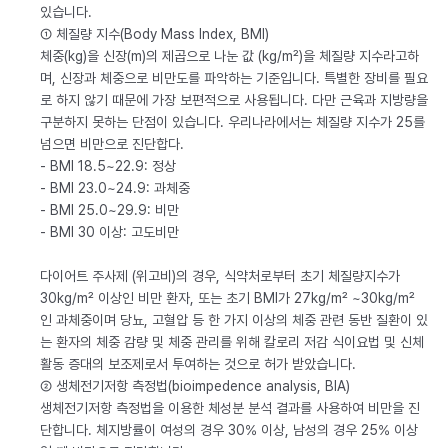
있습니다.
① 체질량 지수(Body Mass Index, BMI)
체중(kg)을 신장(m)의 제곱으로 나눈 값 (kg/m²)을 체질량 지수라고하
며, 신장과 체중으로 비만도를 파악하는 기준입니다. 특별한 장비를 필요
로 하지 않기 때문에 가장 보편적으로 사용됩니다. 다만 근육과 지방량을
구분하지 못하는 단점이 있습니다. 우리나라에서는 체질량 지수가 25를
넘으면 비만으로 진단합다.
- BMI 18.5~22.9: 정상
- BMI 23.0~24.9: 과체중
- BMI 25.0~29.9: 비만
- BMI 30 이상: 고도비만
다이어트 주사제 (위고비)의 경우, 식약처로부터 초기 체질량지수가
30kg/m² 이상인 비만 환자, 또는 초기 BMI가 27kg/m² ~30kg/m²
인 과체중이며 당뇨, 고혈압 등 한 가지 이상의 체중 관련 동반 질환이 있
는 환자의 체중 감량 및 체중 관리를 위해 칼로리 저감 식이요법 및 신체
활동 증대의 보조제로서 투여하는 것으로 허가 받았습니다.
② 생체전기저항 측정법(bioimpedence analysis, BIA)
생체전기저항 측정법을 이용한 체성분 분석 결과를 사용하여 비만을 진
단합니다. 체지방률이 여성의 경우 30% 이상, 남성의 경우 25% 이상