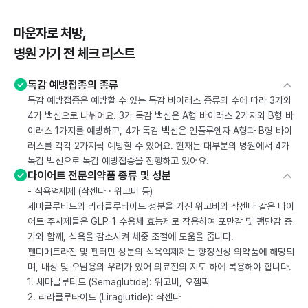
마운자로 처방,
병원 가기 전 체크 리스트
독감 예방접종의 종류
독감 예방접종은 예방할 수 있는 독감 바이러스 종류의 수에 따라 3가와
4가 백신으로 나뉘어요. 3가 독감 백신은 A형 바이러스 2가지와 B형 바
이러스 1가지를 예방하고, 4가 독감 백신은 인플루엔자 A형과 B형 바이
러스를 각각 2가지씩 예방할 수 있어요. 현재는 대부분의 병원에서 4가
독감 백신으로 독감 예방접종을 진행하고 있어요.
다이어트 전문의약품 종류 및 성분
- 식욕억제제 (삭센다 · 위고비 등)
세마글루티드와 리라클루타이드 성분을 가진 위고비와 삭센다 같은 다이
어트 주사제들은 GLP-1 수용체 효능제로 작용하여 포만감 및 팽만감 증
가와 함께, 식욕을 감소시켜 체중 조절에 도움을 줍니다.
펜디메트라진 및 펜터민 성분의 식욕억제제는 향정신성 의약품에 해당되
며, 내성 및 오남용의 우려가 있어 의료진의 지도 하에 복용해야 합니다.
1. 세마글루티드 (Semaglutide): 위고비, 오젬픽
2. 리라클루타이드 (Liraglutide): 삭센다