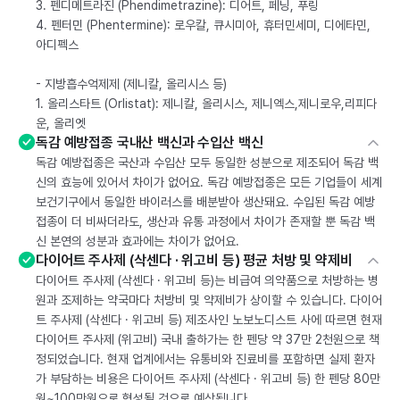
3. 펜디메트라진 (Phendimetrazine): 디어트, 페닝, 푸링
4. 펜터민 (Phentermine): 로우칼, 큐시미아, 휴터민세미, 디에타민,
아디펙스
- 지방흡수억제제 (제니칼, 올리시스 등)
1. 올리스타트 (Orlistat): 제니칼, 올리시스, 제니엑스,제니로우,리피다
운, 올리엣
독감 예방접종 국내산 백신과 수입산 백신
독감 예방접종은 국산과 수입산 모두 동일한 성분으로 제조되어 독감 백
신의 효능에 있어서 차이가 없어요. 독감 예방접종은 모든 기업들이 세계
보건기구에서 동일한 바이러스를 배분받아 생산돼요. 수입된 독감 예방
접종이 더 비싸더라도, 생산과 유통 과정에서 차이가 존재할 뿐 독감 백
신 본연의 성분과 효과에는 차이가 없어요.
다이어트 주사제 (삭센다 · 위고비 등) 평균 처방 및 약제비
다이어트 주사제 (삭센다 · 위고비 등)는 비급여 의약품으로 처방하는 병
원과 조제하는 약국마다 처방비 및 약제비가 상이할 수 있습니다. 다이어
트 주사제 (삭센다 · 위고비 등) 제조사인 노보노디스트 사에 따르면 현재
다이어트 주사제 (위고비) 국내 출하가는 한 펜당 약 37만 2천원으로 책
정되었습니다. 현재 업계에서는 유통비와 진료비를 포함하면 실제 환자
가 부담하는 비용은 다이어트 주사제 (삭센다 · 위고비 등) 한 펜당 80만
원~100만원으로 형성될 것으로 예상됩니다.