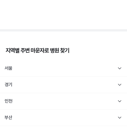
당
3분 꿀팁 ㆍ #당뇨
지역별 주변
마운자로
병원 찾기
서울
경기
인천
부산