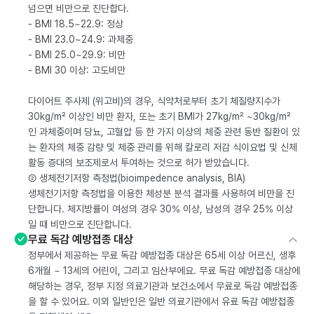
넘으면 비만으로 진단합다.
- BMI 18.5~22.9: 정상
- BMI 23.0~24.9: 과체중
- BMI 25.0~29.9: 비만
- BMI 30 이상: 고도비만
다이어트 주사제 (위고비)의 경우, 식약처로부터 초기 체질량지수가
30kg/m² 이상인 비만 환자, 또는 초기 BMI가 27kg/m² ~30kg/m²
인 과체중이며 당뇨, 고혈압 등 한 가지 이상의 체중 관련 동반 질환이 있
는 환자의 체중 감량 및 체중 관리를 위해 칼로리 저감 식이요법 및 신체
활동 증대의 보조제로서 투여하는 것으로 허가 받았습니다.
② 생체전기저항 측정법(bioimpedence analysis, BIA)
생체전기저항 측정법을 이용한 체성분 분석 결과를 사용하여 비만을 진
단합니다. 체지방률이 여성의 경우 30% 이상, 남성의 경우 25% 이상
일 때 비만으로 진단합니다.
무료 독감 예방접종 대상
정부에서 제공하는 무료 독감 예방접종 대상은 65세 이상 어르신, 생후
6개월 ~ 13세의 어린이, 그리고 임산부에요. 무료 독감 예방접종 대상에
해당하는 경우, 정부 지정 의료기관과 보건소에서 무료로 독감 예방접종
을 할 수 있어요. 이외 일반인은 일반 의료기관에서 유료 독감 예방접종