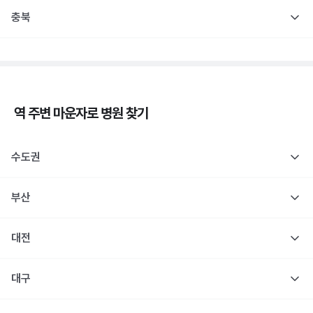
충북
역 주변
마운자로
병원 찾기
수도권
부산
대전
대구