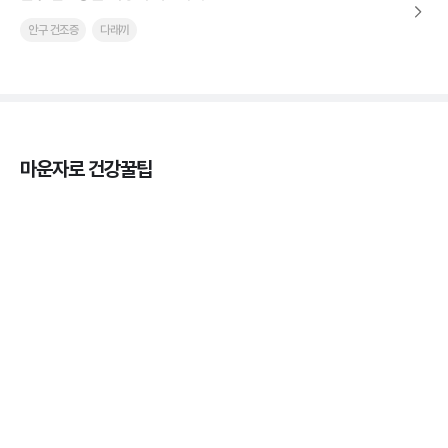
안구 건조증
다래끼
마운자로 건강꿀팁
열사병 후유증, 언제까지 지켜볼까
3분 꿀팁
열사병 응급처치, 어디까지 식혀야할까?
3분 꿀팁