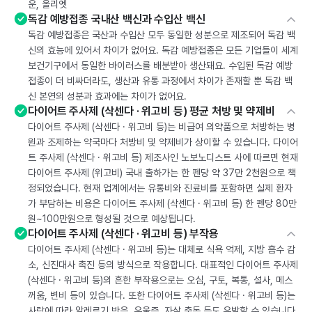
운, 올리엣
독감 예방접종 국내산 백신과 수입산 백신
독감 예방접종은 국산과 수입산 모두 동일한 성분으로 제조되어 독감 백
신의 효능에 있어서 차이가 없어요. 독감 예방접종은 모든 기업들이 세계
보건기구에서 동일한 바이러스를 배분받아 생산돼요. 수입된 독감 예방
접종이 더 비싸더라도, 생산과 유통 과정에서 차이가 존재할 뿐 독감 백
신 본연의 성분과 효과에는 차이가 없어요.
다이어트 주사제 (삭센다 · 위고비 등) 평균 처방 및 약제비
다이어트 주사제 (삭센다 · 위고비 등)는 비급여 의약품으로 처방하는 병
원과 조제하는 약국마다 처방비 및 약제비가 상이할 수 있습니다. 다이어
트 주사제 (삭센다 · 위고비 등) 제조사인 노보노디스트 사에 따르면 현재
다이어트 주사제 (위고비) 국내 출하가는 한 펜당 약 37만 2천원으로 책
정되었습니다. 현재 업계에서는 유통비와 진료비를 포함하면 실제 환자
가 부담하는 비용은 다이어트 주사제 (삭센다 · 위고비 등) 한 펜당 80만
원~100만원으로 형성될 것으로 예상됩니다.
다이어트 주사제 (삭센다 · 위고비 등) 부작용
다이어트 주사제 (삭센다 · 위고비 등)는 대체로 식욕 억제, 지방 흡수 감
소, 신진대사 촉진 등의 방식으로 작용합니다. 대표적인 다이어트 주사제
(삭센다 · 위고비 등)의 흔한 부작용으로는 오심, 구토, 복통, 설사, 메스
꺼움, 변비 등이 있습니다. 또한 다이어트 주사제 (삭센다 · 위고비 등)는
사람에 따라 알레르기 반응, 우울증, 자살 충동 등도 유발할 수 있습니다.