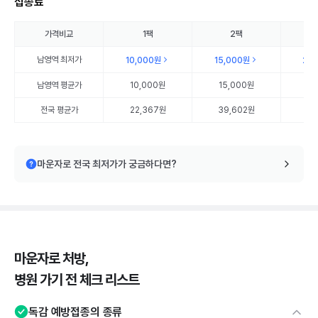
접종료
가격비교
1팩
2팩
남영역
최저가
10,000원
15,000원
20
남영역
평균가
10,000원
15,000원
20
전국 평균가
22,367원
39,602원
57
마운자로 전국 최저가가 궁금하다면?
마운자로 처방,
병원 가기 전 체크 리스트
독감 예방접종의 종류