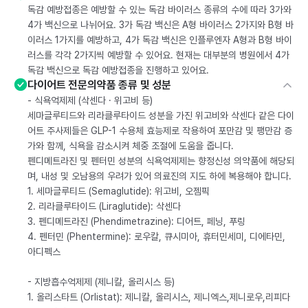
독감 예방접종은 예방할 수 있는 독감 바이러스 종류의 수에 따라 3가와
4가 백신으로 나뉘어요. 3가 독감 백신은 A형 바이러스 2가지와 B형 바
이러스 1가지를 예방하고, 4가 독감 백신은 인플루엔자 A형과 B형 바이
러스를 각각 2가지씩 예방할 수 있어요. 현재는 대부분의 병원에서 4가
독감 백신으로 독감 예방접종을 진행하고 있어요.
다이어트 전문의약품 종류 및 성분
- 식욕억제제 (삭센다 · 위고비 등)
세마글루티드와 리라클루타이드 성분을 가진 위고비와 삭센다 같은 다이
어트 주사제들은 GLP-1 수용체 효능제로 작용하여 포만감 및 팽만감 증
가와 함께, 식욕을 감소시켜 체중 조절에 도움을 줍니다.
펜디메트라진 및 펜터민 성분의 식욕억제제는 향정신성 의약품에 해당되
며, 내성 및 오남용의 우려가 있어 의료진의 지도 하에 복용해야 합니다.
1. 세마글루티드 (Semaglutide): 위고비, 오젬픽
2. 리라클루타이드 (Liraglutide): 삭센다
3. 펜디메트라진 (Phendimetrazine): 디어트, 페닝, 푸링
4. 펜터민 (Phentermine): 로우칼, 큐시미아, 휴터민세미, 디에타민,
아디펙스
- 지방흡수억제제 (제니칼, 올리시스 등)
1. 올리스타트 (Orlistat): 제니칼, 올리시스, 제니엑스,제니로우,리피다