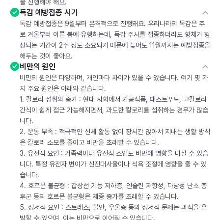
을 진행해야 해요.
독감 예방접종 시기
독감 예방접종은 9월부터 본격적으로 진행돼요. 우리나라의 독감은 주
로 겨울부터 이른 봄에 유행하는데, 독감 주사를 접종하더라도 항체가 형
성되는 기간이 2주 정도 소요되기 때문에 늦어도 11월까지는 예방접종을
해두는 것이 좋아요.
비만의 원인
비만의 원인은 다양하며, 개인마다 차이가 있을 수 있습니다. 여기 몇 가
지 주요 원인은 아래와 같습니다.
1. 칼로리 섭취의 증가 : 현대 사회에서 가공식품, 패스트푸드, 고칼로리
간식이 쉽게 접근 가능해지면서, 과도한 칼로리를 섭취하는 경우가 많습
니다.
2. 운동 부족 : 적극적인 신체 활동 없이 장시간 앉아서 지내는 생활 방식
은 칼로리 소모를 줄이고 비만을 초래할 수 있습니다.
3. 유전적 요인 : 가족력이나 유전적 소인도 비만에 영향을 미칠 수 있습
니다. 특정 유전자 변이가 신진대사율이나 식욕 조절에 영향을 줄 수 있
습니다.
4. 호르몬 불균형 : 갑상선 기능 저하증, 인슐린 저항성, 다낭성 난소 증
후군 등의 호르몬 불균형은 체중 증가를 초래할 수 있습니다.
5. 정서적 요인 : 스트레스, 불안, 우울증 등의 정서적 문제는 과식을 유
발할 수 있으며, 이는 비만으로 이어질 수 있습니다.