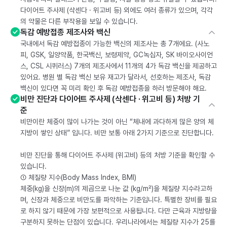
다이어트 주사제 (삭센다 · 위고비 등) 외에도 여러 종류가 있으며, 각각
의 약물은 다른 부작용을 보일 수 있습니다.
독감 예방접종 제조사와 백신
국내에서 독감 예방접종이 가능한 백신의 제조사는 총 7개에요. (사노
피, GSK, 일양약품, 한국백신, 보령제약, GC녹십자, SK 바이오사이언
스, CSL 시퀴러스) 7개의 제조사에서 11개의 4가 독감 백신을 제공하고
있어요. 병원 별 독감 백신 보유 재고가 달라서, 선호하는 제조사, 독감
백신이 있다면 꼭 미리 확인 후 독감 예방접종을 하러 방문해야 해요.
비만 진단과 다이어트 주사제 (삭센다 · 위고비 등) 처방 기
준
비만이란 체중이 많이 나가는 것이 아닌 “체내에 과다하게 많은 양의 체
지방이 쌓인 상태” 입니다. 비만 보통 아래 2가지 기준으로 진단합니다.
비만 진단을 통해 다이어트 주사제 (위고비) 등의 처방 기준을 확인할 수
있습니다.
① 체질량 지수(Body Mass Index, BMI)
체중(kg)을 신장(m)의 제곱으로 나눈 값 (kg/m²)을 체질량 지수라고하
며, 신장과 체중으로 비만도를 파악하는 기준입니다. 특별한 장비를 필요
로 하지 않기 때문에 가장 보편적으로 사용됩니다. 다만 근육과 지방량을
구분하지 못하는 단점이 있습니다. 우리나라에서는 체질량 지수가 25를