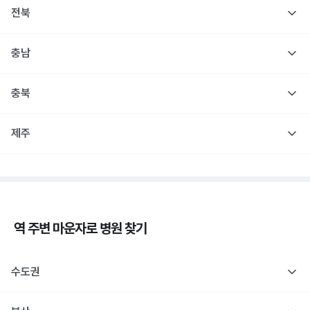
전북
충남
충북
제주
역 주변
마운자로
병원 찾기
수도권