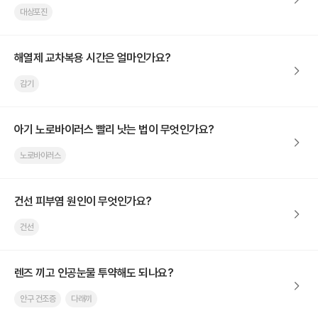
대상포진
해열제 교차복용 시간은 얼마인가요?
감기
아기 노로바이러스 빨리 낫는 법이 무엇인가요?
노로바이러스
건선 피부염 원인이 무엇인가요?
건선
렌즈 끼고 인공눈물 투약해도 되나요?
안구 건조증
다래끼