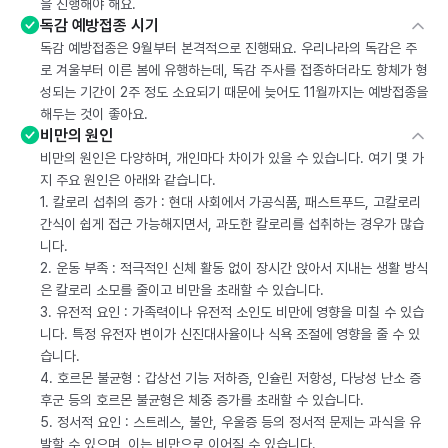
을 진행해야 해요.
독감 예방접종 시기
독감 예방접종은 9월부터 본격적으로 진행돼요. 우리나라의 독감은 주
로 겨울부터 이른 봄에 유행하는데, 독감 주사를 접종하더라도 항체가 형
성되는 기간이 2주 정도 소요되기 때문에 늦어도 11월까지는 예방접종을
해두는 것이 좋아요.
비만의 원인
비만의 원인은 다양하며, 개인마다 차이가 있을 수 있습니다. 여기 몇 가
지 주요 원인은 아래와 같습니다.
1. 칼로리 섭취의 증가 : 현대 사회에서 가공식품, 패스트푸드, 고칼로리
간식이 쉽게 접근 가능해지면서, 과도한 칼로리를 섭취하는 경우가 많습
니다.
2. 운동 부족 : 적극적인 신체 활동 없이 장시간 앉아서 지내는 생활 방식
은 칼로리 소모를 줄이고 비만을 초래할 수 있습니다.
3. 유전적 요인 : 가족력이나 유전적 소인도 비만에 영향을 미칠 수 있습
니다. 특정 유전자 변이가 신진대사율이나 식욕 조절에 영향을 줄 수 있
습니다.
4. 호르몬 불균형 : 갑상선 기능 저하증, 인슐린 저항성, 다낭성 난소 증
후군 등의 호르몬 불균형은 체중 증가를 초래할 수 있습니다.
5. 정서적 요인 : 스트레스, 불안, 우울증 등의 정서적 문제는 과식을 유
발할 수 있으며, 이는 비만으로 이어질 수 있습니다.