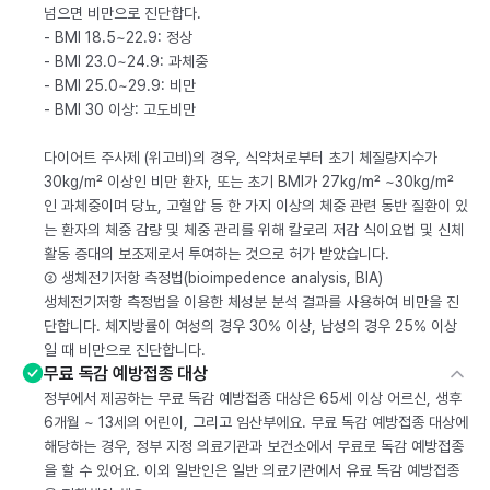
넘으면 비만으로 진단합다.
- BMI 18.5~22.9: 정상
- BMI 23.0~24.9: 과체중
- BMI 25.0~29.9: 비만
- BMI 30 이상: 고도비만
다이어트 주사제 (위고비)의 경우, 식약처로부터 초기 체질량지수가
30kg/m² 이상인 비만 환자, 또는 초기 BMI가 27kg/m² ~30kg/m²
인 과체중이며 당뇨, 고혈압 등 한 가지 이상의 체중 관련 동반 질환이 있
는 환자의 체중 감량 및 체중 관리를 위해 칼로리 저감 식이요법 및 신체
활동 증대의 보조제로서 투여하는 것으로 허가 받았습니다.
② 생체전기저항 측정법(bioimpedence analysis, BIA)
생체전기저항 측정법을 이용한 체성분 분석 결과를 사용하여 비만을 진
단합니다. 체지방률이 여성의 경우 30% 이상, 남성의 경우 25% 이상
일 때 비만으로 진단합니다.
무료 독감 예방접종 대상
정부에서 제공하는 무료 독감 예방접종 대상은 65세 이상 어르신, 생후
6개월 ~ 13세의 어린이, 그리고 임산부에요. 무료 독감 예방접종 대상에
해당하는 경우, 정부 지정 의료기관과 보건소에서 무료로 독감 예방접종
을 할 수 있어요. 이외 일반인은 일반 의료기관에서 유료 독감 예방접종