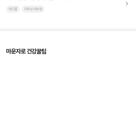
여드름
지루성 피부염
마운자로 건강꿀팁
마운자로 효과, 언제부터 나타날까?
3분 꿀팁 ㆍ #마운자로
마운자로 온누리상품권으로 결제 가능한가요? — 최
저가 처방 꿀팁
3분 꿀팁 ㆍ #비만 #마운자로