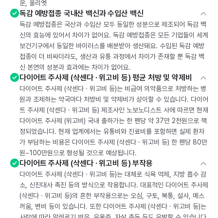
운, 올리엣
독감 예방접종 국내산 백신과 수입산 백신
독감 예방접종은 국산과 수입산 모두 동일한 성분으로 제조되어 독감 백
신의 효능에 있어서 차이가 없어요. 독감 예방접종은 모든 기업들이 세계
보건기구에서 동일한 바이러스를 배분받아 생산돼요. 수입된 독감 예방
접종이 더 비싸더라도, 생산과 유통 과정에서 차이가 존재할 뿐 독감 백
신 본연의 성분과 효과에는 차이가 없어요.
다이어트 주사제 (삭센다 · 위고비 등) 평균 처방 및 약제비
다이어트 주사제 (삭센다 · 위고비 등)는 비급여 의약품으로 처방하는 병
원과 조제하는 약국마다 처방비 및 약제비가 상이할 수 있습니다. 다이어
트 주사제 (삭센다 · 위고비 등) 제조사인 노보노디스트 사에 따르면 현재
다이어트 주사제 (위고비) 국내 출하가는 한 펜당 약 37만 2천원으로 책
정되었습니다. 현재 업계에서는 유통비와 진료비를 포함하면 실제 환자
가 부담하는 비용은 다이어트 주사제 (삭센다 · 위고비 등) 한 펜당 80만
원~100만원으로 형성될 것으로 예상됩니다.
다이어트 주사제 (삭센다 · 위고비 등) 부작용
다이어트 주사제 (삭센다 · 위고비 등)는 대체로 식욕 억제, 지방 흡수 감
소, 신진대사 촉진 등의 방식으로 작용합니다. 대표적인 다이어트 주사제
(삭센다 · 위고비 등)의 흔한 부작용으로는 오심, 구토, 복통, 설사, 메스
꺼움, 변비 등이 있습니다. 또한 다이어트 주사제 (삭센다 · 위고비 등)는
사람에 따라 알레르기 반응, 우울증, 자살 충동 등도 유발할 수 있습니다.