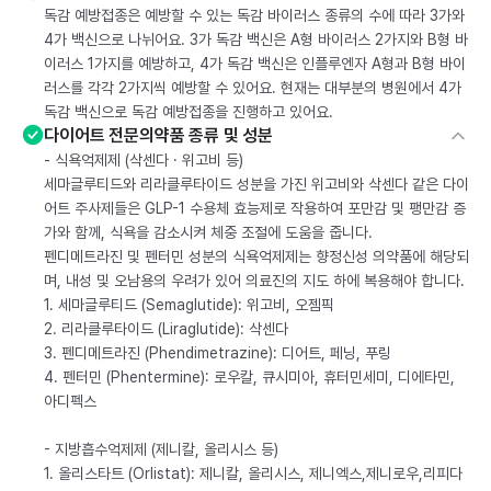
독감 예방접종은 예방할 수 있는 독감 바이러스 종류의 수에 따라 3가와
4가 백신으로 나뉘어요. 3가 독감 백신은 A형 바이러스 2가지와 B형 바
이러스 1가지를 예방하고, 4가 독감 백신은 인플루엔자 A형과 B형 바이
러스를 각각 2가지씩 예방할 수 있어요. 현재는 대부분의 병원에서 4가
독감 백신으로 독감 예방접종을 진행하고 있어요.
다이어트 전문의약품 종류 및 성분
- 식욕억제제 (삭센다 · 위고비 등)
세마글루티드와 리라클루타이드 성분을 가진 위고비와 삭센다 같은 다이
어트 주사제들은 GLP-1 수용체 효능제로 작용하여 포만감 및 팽만감 증
가와 함께, 식욕을 감소시켜 체중 조절에 도움을 줍니다.
펜디메트라진 및 펜터민 성분의 식욕억제제는 향정신성 의약품에 해당되
며, 내성 및 오남용의 우려가 있어 의료진의 지도 하에 복용해야 합니다.
1. 세마글루티드 (Semaglutide): 위고비, 오젬픽
2. 리라클루타이드 (Liraglutide): 삭센다
3. 펜디메트라진 (Phendimetrazine): 디어트, 페닝, 푸링
4. 펜터민 (Phentermine): 로우칼, 큐시미아, 휴터민세미, 디에타민,
아디펙스
- 지방흡수억제제 (제니칼, 올리시스 등)
1. 올리스타트 (Orlistat): 제니칼, 올리시스, 제니엑스,제니로우,리피다