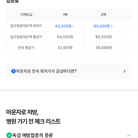
접종료
가격비교
1팩
2팩
압구정로데오역
최저가
40,000원
80,000원
120
압구정로데오역
평균가
64,000원
80,000원
12
전국 평균가
22,401원
39,686원
5
마운자로 전국 최저가가 궁금하다면?
마운자로 처방,
병원 가기 전 체크 리스트
독감 예방접종의 종류