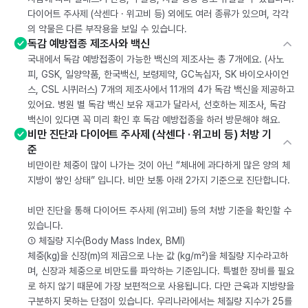
다이어트 주사제 (삭센다 · 위고비 등) 외에도 여러 종류가 있으며, 각각
의 약물은 다른 부작용을 보일 수 있습니다.
독감 예방접종 제조사와 백신
국내에서 독감 예방접종이 가능한 백신의 제조사는 총 7개에요. (사노
피, GSK, 일양약품, 한국백신, 보령제약, GC녹십자, SK 바이오사이언
스, CSL 시퀴러스) 7개의 제조사에서 11개의 4가 독감 백신을 제공하고
있어요. 병원 별 독감 백신 보유 재고가 달라서, 선호하는 제조사, 독감
백신이 있다면 꼭 미리 확인 후 독감 예방접종을 하러 방문해야 해요.
비만 진단과 다이어트 주사제 (삭센다 · 위고비 등) 처방 기
준
비만이란 체중이 많이 나가는 것이 아닌 “체내에 과다하게 많은 양의 체
지방이 쌓인 상태” 입니다. 비만 보통 아래 2가지 기준으로 진단합니다.
비만 진단을 통해 다이어트 주사제 (위고비) 등의 처방 기준을 확인할 수
있습니다.
① 체질량 지수(Body Mass Index, BMI)
체중(kg)을 신장(m)의 제곱으로 나눈 값 (kg/m²)을 체질량 지수라고하
며, 신장과 체중으로 비만도를 파악하는 기준입니다. 특별한 장비를 필요
로 하지 않기 때문에 가장 보편적으로 사용됩니다. 다만 근육과 지방량을
구분하지 못하는 단점이 있습니다. 우리나라에서는 체질량 지수가 25를