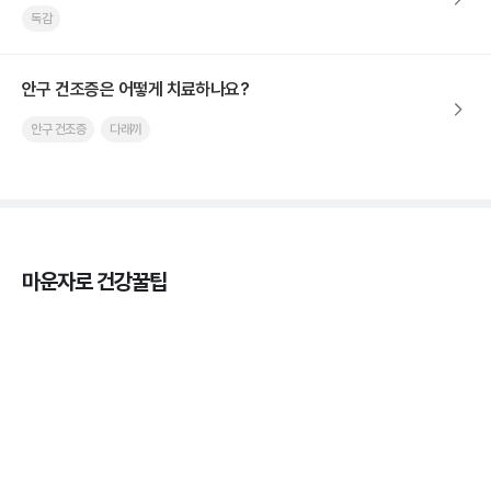
독감
안구 건조증은 어떻게 치료하나요?
안구 건조증
다래끼
마운자로 건강꿀팁
열사병 후유증, 언제까지 지켜볼까
3분 꿀팁
열사병 응급처치, 어디까지 식혀야할까?