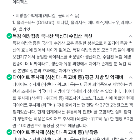
아디펙스
- 지방흡수억제제 (제니칼, 올리시스 등)
1. 올리스타트 (Orlistat): 제니칼, 올리시스, 제니엑스,제니로우,리피다
운, 올리엣
독감 예방접종 국내산 백신과 수입산 백신
독감 예방접종은 국산과 수입산 모두 동일한 성분으로 제조되어 독감 백
신의 효능에 있어서 차이가 없어요. 독감 예방접종은 모든 기업들이 세계
보건기구에서 동일한 바이러스를 배분받아 생산돼요. 수입된 독감 예방
접종이 더 비싸더라도, 생산과 유통 과정에서 차이가 존재할 뿐 독감 백
신 본연의 성분과 효과에는 차이가 없어요.
다이어트 주사제 (삭센다 · 위고비 등) 평균 처방 및 약제비
다이어트 주사제 (삭센다 · 위고비 등)는 비급여 의약품으로 처방하는 병
원과 조제하는 약국마다 처방비 및 약제비가 상이할 수 있습니다. 다이어
트 주사제 (삭센다 · 위고비 등) 제조사인 노보노디스트 사에 따르면 현재
다이어트 주사제 (위고비) 국내 출하가는 한 펜당 약 37만 2천원으로 책
정되었습니다. 현재 업계에서는 유통비와 진료비를 포함하면 실제 환자
가 부담하는 비용은 다이어트 주사제 (삭센다 · 위고비 등) 한 펜당 80만
원~100만원으로 형성될 것으로 예상됩니다.
다이어트 주사제 (삭센다 · 위고비 등) 부작용
다이어트 주사제 (삭센다 · 위고비 등)는 대체로 식욕 억제, 지방 흡수 감