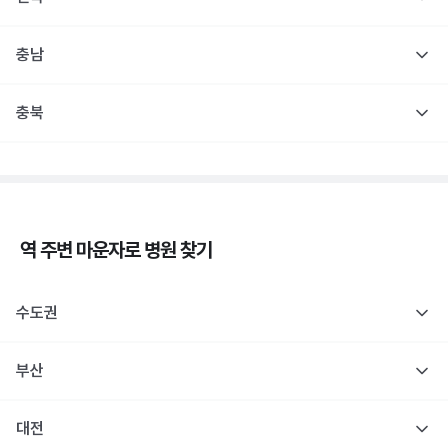
충남
충북
역 주변
마운자로
병원 찾기
수도권
부산
대전