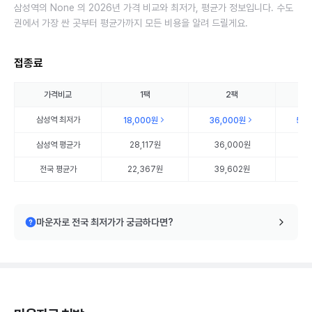
삼성역의 None 의 2026년 가격 비교와 최저가, 평균가 정보입니다. 수도
권에서 가장 싼 곳부터 평균가까지 모든 비용을 알려 드릴게요.
접종료
가격비교
1팩
2팩
삼성역
최저가
18,000원
36,000원
54
삼성역
평균가
28,117원
36,000원
54
전국 평균가
22,367원
39,602원
57
마운자로 전국 최저가가 궁금하다면?