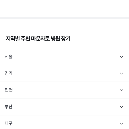
3분 꿀팁 ㆍ #당뇨
지역별 주변
마운자로
병원 찾기
서울
경기
인천
부산
대구