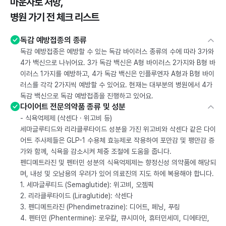
마운자로 처방,
병원 가기 전 체크 리스트
독감 예방접종의 종류
독감 예방접종은 예방할 수 있는 독감 바이러스 종류의 수에 따라 3가와
4가 백신으로 나뉘어요. 3가 독감 백신은 A형 바이러스 2가지와 B형 바
이러스 1가지를 예방하고, 4가 독감 백신은 인플루엔자 A형과 B형 바이
러스를 각각 2가지씩 예방할 수 있어요. 현재는 대부분의 병원에서 4가
독감 백신으로 독감 예방접종을 진행하고 있어요.
다이어트 전문의약품 종류 및 성분
- 식욕억제제 (삭센다 · 위고비 등)
세마글루티드와 리라클루타이드 성분을 가진 위고비와 삭센다 같은 다이
어트 주사제들은 GLP-1 수용체 효능제로 작용하여 포만감 및 팽만감 증
가와 함께, 식욕을 감소시켜 체중 조절에 도움을 줍니다.
펜디메트라진 및 펜터민 성분의 식욕억제제는 향정신성 의약품에 해당되
며, 내성 및 오남용의 우려가 있어 의료진의 지도 하에 복용해야 합니다.
1. 세마글루티드 (Semaglutide): 위고비, 오젬픽
2. 리라클루타이드 (Liraglutide): 삭센다
3. 펜디메트라진 (Phendimetrazine): 디어트, 페닝, 푸링
4. 펜터민 (Phentermine): 로우칼, 큐시미아, 휴터민세미, 디에타민,