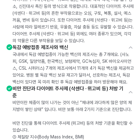
소, 신진대사 촉진 등의 방식으로 작용합니다. 대표적인 다이어트 주사제
(삭센다 · 위고비 등)의 흔한 부작용으로는 오심, 구토, 복통, 설사, 메스
꺼움, 변비 등이 있습니다. 또한 다이어트 주사제 (삭센다 · 위고비 등)는
사람에 따라 알레르기 반응, 우울증, 자살 충동 등도 유발할 수 있습니다.
다이어트 주사제 (삭센다 · 위고비 등) 외에도 여러 종류가 있으며, 각각
의 약물은 다른 부작용을 보일 수 있습니다.
독감 예방접종 제조사와 백신
국내에서 독감 예방접종이 가능한 백신의 제조사는 총 7개에요. (사노
피, GSK, 일양약품, 한국백신, 보령제약, GC녹십자, SK 바이오사이언
스, CSL 시퀴러스) 7개의 제조사에서 11개의 4가 독감 백신을 제공하고
있어요. 병원 별 독감 백신 보유 재고가 달라서, 선호하는 제조사, 독감
백신이 있다면 꼭 미리 확인 후 독감 예방접종을 하러 방문해야 해요.
비만 진단과 다이어트 주사제 (삭센다 · 위고비 등) 처방 기
준
비만이란 체중이 많이 나가는 것이 아닌 “체내에 과다하게 많은 양의 체
지방이 쌓인 상태” 입니다. 비만 보통 아래 2가지 기준으로 진단합니다.
비만 진단을 통해 다이어트 주사제 (위고비) 등의 처방 기준을 확인할 수
있습니다.
① 체질량 지수(Body Mass Index, BMI)