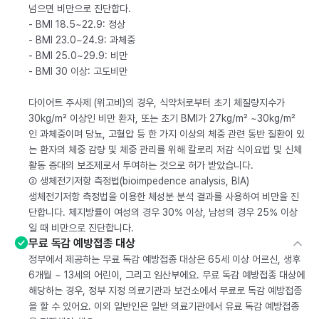
넘으면 비만으로 진단합다.
- BMI 18.5~22.9: 정상
- BMI 23.0~24.9: 과체중
- BMI 25.0~29.9: 비만
- BMI 30 이상: 고도비만
다이어트 주사제 (위고비)의 경우, 식약처로부터 초기 체질량지수가
30kg/m² 이상인 비만 환자, 또는 초기 BMI가 27kg/m² ~30kg/m²
인 과체중이며 당뇨, 고혈압 등 한 가지 이상의 체중 관련 동반 질환이 있
는 환자의 체중 감량 및 체중 관리를 위해 칼로리 저감 식이요법 및 신체
활동 증대의 보조제로서 투여하는 것으로 허가 받았습니다.
② 생체전기저항 측정법(bioimpedence analysis, BIA)
생체전기저항 측정법을 이용한 체성분 분석 결과를 사용하여 비만을 진
단합니다. 체지방률이 여성의 경우 30% 이상, 남성의 경우 25% 이상
일 때 비만으로 진단합니다.
무료 독감 예방접종 대상
정부에서 제공하는 무료 독감 예방접종 대상은 65세 이상 어르신, 생후
6개월 ~ 13세의 어린이, 그리고 임산부에요. 무료 독감 예방접종 대상에
해당하는 경우, 정부 지정 의료기관과 보건소에서 무료로 독감 예방접종
을 할 수 있어요. 이외 일반인은 일반 의료기관에서 유료 독감 예방접종