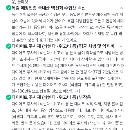
운, 올리엣
독감 예방접종 국내산 백신과 수입산 백신
독감 예방접종은 국산과 수입산 모두 동일한 성분으로 제조되어 독감 백
신의 효능에 있어서 차이가 없어요. 독감 예방접종은 모든 기업들이 세계
보건기구에서 동일한 바이러스를 배분받아 생산돼요. 수입된 독감 예방
접종이 더 비싸더라도, 생산과 유통 과정에서 차이가 존재할 뿐 독감 백
신 본연의 성분과 효과에는 차이가 없어요.
다이어트 주사제 (삭센다 · 위고비 등) 평균 처방 및 약제비
다이어트 주사제 (삭센다 · 위고비 등)는 비급여 의약품으로 처방하는 병
원과 조제하는 약국마다 처방비 및 약제비가 상이할 수 있습니다. 다이어
트 주사제 (삭센다 · 위고비 등) 제조사인 노보노디스트 사에 따르면 현재
다이어트 주사제 (위고비) 국내 출하가는 한 펜당 약 37만 2천원으로 책
정되었습니다. 현재 업계에서는 유통비와 진료비를 포함하면 실제 환자
가 부담하는 비용은 다이어트 주사제 (삭센다 · 위고비 등) 한 펜당 80만
원~100만원으로 형성될 것으로 예상됩니다.
다이어트 주사제 (삭센다 · 위고비 등) 부작용
다이어트 주사제 (삭센다 · 위고비 등)는 대체로 식욕 억제, 지방 흡수 감
소, 신진대사 촉진 등의 방식으로 작용합니다. 대표적인 다이어트 주사제
(삭센다 · 위고비 등)의 흔한 부작용으로는 오심, 구토, 복통, 설사, 메스
꺼움, 변비 등이 있습니다. 또한 다이어트 주사제 (삭센다 · 위고비 등)는
사람에 따라 알레르기 반응, 우울증, 자살 충동 등도 유발할 수 있습니다.