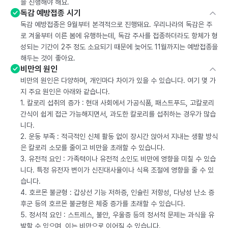
을 진행해야 해요.
독감 예방접종 시기
독감 예방접종은 9월부터 본격적으로 진행돼요. 우리나라의 독감은 주
로 겨울부터 이른 봄에 유행하는데, 독감 주사를 접종하더라도 항체가 형
성되는 기간이 2주 정도 소요되기 때문에 늦어도 11월까지는 예방접종을
해두는 것이 좋아요.
비만의 원인
비만의 원인은 다양하며, 개인마다 차이가 있을 수 있습니다. 여기 몇 가
지 주요 원인은 아래와 같습니다.
1. 칼로리 섭취의 증가 : 현대 사회에서 가공식품, 패스트푸드, 고칼로리
간식이 쉽게 접근 가능해지면서, 과도한 칼로리를 섭취하는 경우가 많습
니다.
2. 운동 부족 : 적극적인 신체 활동 없이 장시간 앉아서 지내는 생활 방식
은 칼로리 소모를 줄이고 비만을 초래할 수 있습니다.
3. 유전적 요인 : 가족력이나 유전적 소인도 비만에 영향을 미칠 수 있습
니다. 특정 유전자 변이가 신진대사율이나 식욕 조절에 영향을 줄 수 있
습니다.
4. 호르몬 불균형 : 갑상선 기능 저하증, 인슐린 저항성, 다낭성 난소 증
후군 등의 호르몬 불균형은 체중 증가를 초래할 수 있습니다.
5. 정서적 요인 : 스트레스, 불안, 우울증 등의 정서적 문제는 과식을 유
발할 수 있으며, 이는 비만으로 이어질 수 있습니다.