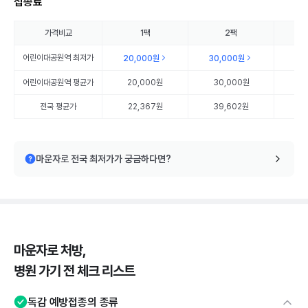
접종료
가격비교
1팩
2팩
어린이대공원역
최저가
20,000원
30,000원
40
어린이대공원역
평균가
20,000원
30,000원
4
전국 평균가
22,367원
39,602원
5
마운자로 전국 최저가가 궁금하다면?
마운자로 처방,
병원 가기 전 체크 리스트
독감 예방접종의 종류