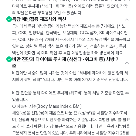
다이어트 주사제 (삭센다 · 위고비 등) 외에도 여러 종류가 있으며, 각각
의 약물은 다른 부작용을 보일 수 있습니다.
독감 예방접종 제조사와 백신
국내에서 독감 예방접종이 가능한 백신의 제조사는 총 7개에요. (사노
피, GSK, 일양약품, 한국백신, 보령제약, GC녹십자, SK 바이오사이언
스, CSL 시퀴러스) 7개의 제조사에서 11개의 4가 독감 백신을 제공하고
있어요. 병원 별 독감 백신 보유 재고가 달라서, 선호하는 제조사, 독감
백신이 있다면 꼭 미리 확인 후 독감 예방접종을 하러 방문해야 해요.
비만 진단과 다이어트 주사제 (삭센다 · 위고비 등) 처방 기
준
비만이란 체중이 많이 나가는 것이 아닌 “체내에 과다하게 많은 양의 체
지방이 쌓인 상태” 입니다. 비만 보통 아래 2가지 기준으로 진단합니다.
비만 진단을 통해 다이어트 주사제 (위고비) 등의 처방 기준을 확인할 수
있습니다.
① 체질량 지수(Body Mass Index, BMI)
체중(kg)을 신장(m)의 제곱으로 나눈 값 (kg/m²)을 체질량 지수라고하
며, 신장과 체중으로 비만도를 파악하는 기준입니다. 특별한 장비를 필요
로 하지 않기 때문에 가장 보편적으로 사용됩니다. 다만 근육과 지방량을
구분하지 못하는 단점이 있습니다. 우리나라에서는 체질량 지수가 25를