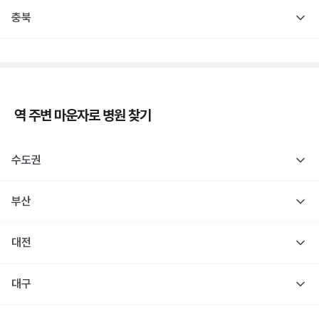
충북
역 주변
마운자로
병원 찾기
수도권
부산
대전
대구