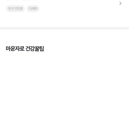
안구 건조증
다래끼
마운자로 건강꿀팁
열사병 후유증, 언제까지 지켜볼까
3분 꿀팁
열사병 응급처치, 어디까지 식혀야할까?
3분 꿀팁