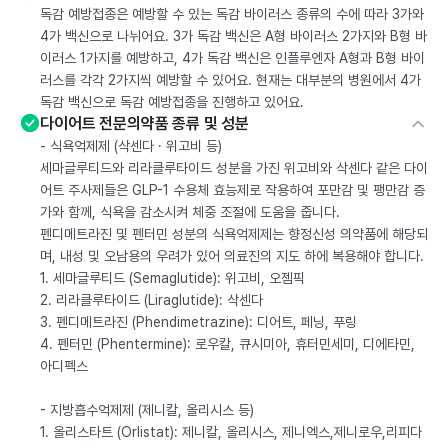
독감 예방접종은 예방할 수 있는 독감 바이러스 종류의 수에 따라 3가와
4가 백신으로 나뉘어요. 3가 독감 백신은 A형 바이러스 2가지와 B형 바
이러스 1가지를 예방하고, 4가 독감 백신은 인플루엔자 A형과 B형 바이
러스를 각각 2가지씩 예방할 수 있어요. 현재는 대부분의 병원에서 4가
독감 백신으로 독감 예방접종을 진행하고 있어요.
다이어트 전문의약품 종류 및 성분
- 식욕억제제 (삭센다 · 위고비 등)
세마글루티드와 리라클루타이드 성분을 가진 위고비와 삭센다 같은 다이
어트 주사제들은 GLP-1 수용체 효능제로 작용하여 포만감 및 팽만감 증
가와 함께, 식욕을 감소시켜 체중 조절에 도움을 줍니다.
펜디메트라진 및 펜터민 성분의 식욕억제제는 향정신성 의약품에 해당되
며, 내성 및 오남용의 우려가 있어 의료진의 지도 하에 복용해야 합니다.
1. 세마글루티드 (Semaglutide): 위고비, 오젬픽
2. 리라클루타이드 (Liraglutide): 삭센다
3. 펜디메트라진 (Phendimetrazine): 디어트, 페닝, 푸링
4. 펜터민 (Phentermine): 로우칼, 큐시미아, 휴터민세미, 디에타민,
아디펙스
- 지방흡수억제제 (제니칼, 올리시스 등)
1. 올리스타트 (Orlistat): 제니칼, 올리시스, 제니엑스,제니로우,리피다