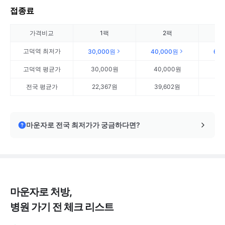
접종료
가격비교
1팩
2팩
고덕역
최저가
30,000원
40,000원
60
고덕역
평균가
30,000원
40,000원
60
전국 평균가
22,367원
39,602원
57
마운자로 전국 최저가가 궁금하다면?
마운자로 처방,
병원 가기 전 체크 리스트