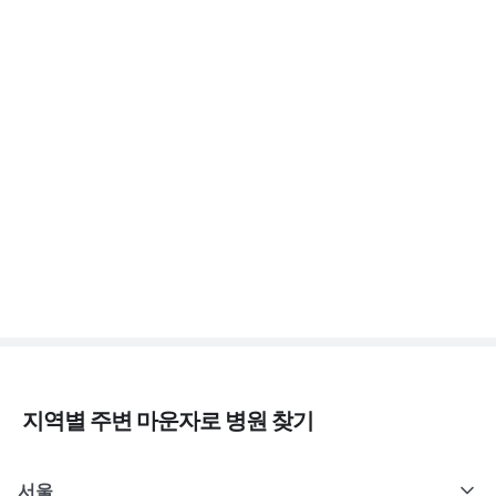
3분 꿀팁 ㆍ #당뇨
증상 없는 저혈당이 더 위험해요, 무자각 저혈
당
3분 꿀팁 ㆍ #당뇨
새벽에 식은땀 흘리며 깨면 저혈당일까요? 야
간 저혈당
3분 꿀팁 ㆍ #당뇨
지역별 주변
마운자로
병원 찾기
서울