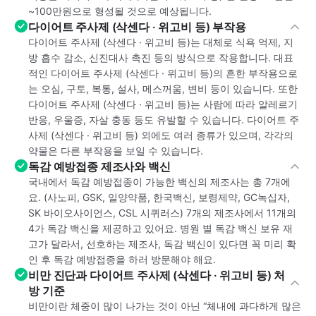
~100만원으로 형성될 것으로 예상됩니다.
다이어트 주사제 (삭센다 · 위고비 등) 부작용
다이어트 주사제 (삭센다 · 위고비 등)는 대체로 식욕 억제, 지
방 흡수 감소, 신진대사 촉진 등의 방식으로 작용합니다. 대표
적인 다이어트 주사제 (삭센다 · 위고비 등)의 흔한 부작용으로
는 오심, 구토, 복통, 설사, 메스꺼움, 변비 등이 있습니다. 또한
다이어트 주사제 (삭센다 · 위고비 등)는 사람에 따라 알레르기
반응, 우울증, 자살 충동 등도 유발할 수 있습니다. 다이어트 주
사제 (삭센다 · 위고비 등) 외에도 여러 종류가 있으며, 각각의
약물은 다른 부작용을 보일 수 있습니다.
독감 예방접종 제조사와 백신
국내에서 독감 예방접종이 가능한 백신의 제조사는 총 7개에
요. (사노피, GSK, 일양약품, 한국백신, 보령제약, GC녹십자,
SK 바이오사이언스, CSL 시퀴러스) 7개의 제조사에서 11개의
4가 독감 백신을 제공하고 있어요. 병원 별 독감 백신 보유 재
고가 달라서, 선호하는 제조사, 독감 백신이 있다면 꼭 미리 확
인 후 독감 예방접종을 하러 방문해야 해요.
비만 진단과 다이어트 주사제 (삭센다 · 위고비 등) 처
방 기준
비만이란 체중이 많이 나가는 것이 아닌 “체내에 과다하게 많은