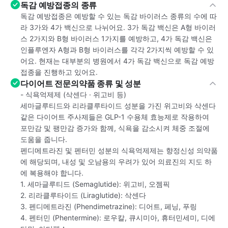
독감 예방접종의 종류
독감 예방접종은 예방할 수 있는 독감 바이러스 종류의 수에 따
라 3가와 4가 백신으로 나뉘어요. 3가 독감 백신은 A형 바이러
스 2가지와 B형 바이러스 1가지를 예방하고, 4가 독감 백신은
인플루엔자 A형과 B형 바이러스를 각각 2가지씩 예방할 수 있
어요. 현재는 대부분의 병원에서 4가 독감 백신으로 독감 예방
접종을 진행하고 있어요.
다이어트 전문의약품 종류 및 성분
- 식욕억제제 (삭센다 · 위고비 등)
세마글루티드와 리라클루타이드 성분을 가진 위고비와 삭센다
같은 다이어트 주사제들은 GLP-1 수용체 효능제로 작용하여
포만감 및 팽만감 증가와 함께, 식욕을 감소시켜 체중 조절에
도움을 줍니다.
펜디메트라진 및 펜터민 성분의 식욕억제제는 향정신성 의약품
에 해당되며, 내성 및 오남용의 우려가 있어 의료진의 지도 하
에 복용해야 합니다.
1. 세마글루티드 (Semaglutide): 위고비, 오젬픽
2. 리라클루타이드 (Liraglutide): 삭센다
3. 펜디메트라진 (Phendimetrazine): 디어트, 페닝, 푸링
4. 펜터민 (Phentermine): 로우칼, 큐시미아, 휴터민세미, 디에