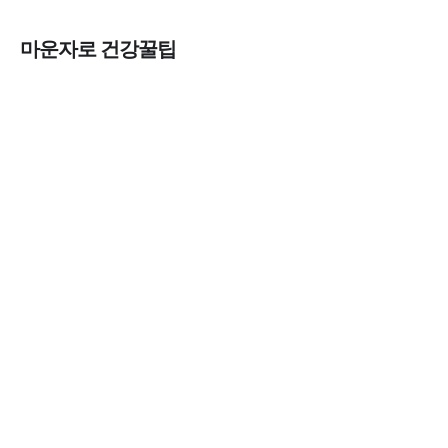
마운자로 건강꿀팁
열사병 후유증, 언제까지 지켜볼까
3분 꿀팁
열사병 응급처치, 어디까지 식혀야할까?
3분 꿀팁
마운자로 온누리상품권으로 결제 가능한가요?
— 최저가 처방 꿀팁
3분 꿀팁 ㆍ #비만 #마운자로
마운자로 온누리상품권으로 결제 가능한가요?