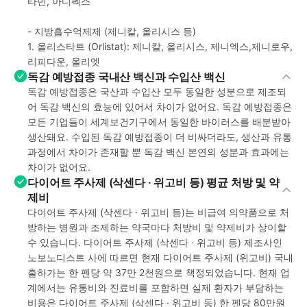
타민, 아디펙스
- 지방흡수억제제 (제니칼, 올리시스 등)
1. 올리스타트 (Orlistat): 제니칼, 올리시스, 제니엑스,제니로우,
리피다운, 올리엣
독감 예방접종 국내산 백신과 수입산 백신
독감 예방접종은 국산과 수입산 모두 동일한 성분으로 제조되
어 독감 백신의 효능에 있어서 차이가 없어요. 독감 예방접종은
모든 기업들이 세계보건기구에서 동일한 바이러스를 배분받아
생산돼요. 수입된 독감 예방접종이 더 비싸더라도, 생산과 유통
과정에서 차이가 존재할 뿐 독감 백신 본연의 성분과 효과에는
차이가 없어요.
다이어트 주사제 (삭센다 · 위고비 등) 평균 처방 및 약
제비
다이어트 주사제 (삭센다 · 위고비 등)는 비급여 의약품으로 처
방하는 병원과 조제하는 약국마다 처방비 및 약제비가 상이할
수 있습니다. 다이어트 주사제 (삭센다 · 위고비 등) 제조사인
노보노디스트 사에 따르면 현재 다이어트 주사제 (위고비) 국내
출하가는 한 펜당 약 37만 2천원으로 책정되었습니다. 현재 업
계에서는 유통비와 진료비를 포함하면 실제 환자가 부담하는
비용은 다이어트 주사제 (삭센다 · 위고비 등) 한 펜당 80만원