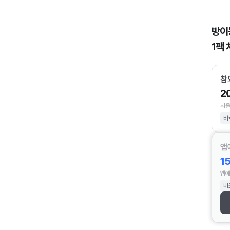
방이
1팩 
참
2
서울
바
앱
1
앱에
바