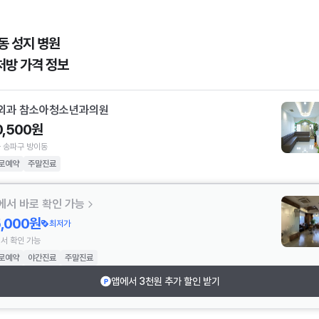
동 성지 병원
처방 가격 정보
외과 참소아청소년과의원
0,500원
 송파구 방이동
로예약
주말진료
에서 바로 확인 가능
5,000원
최저가
서 확인 가능
로예약
야간진료
주말진료
앱에서 3천원 추가 할인 받기