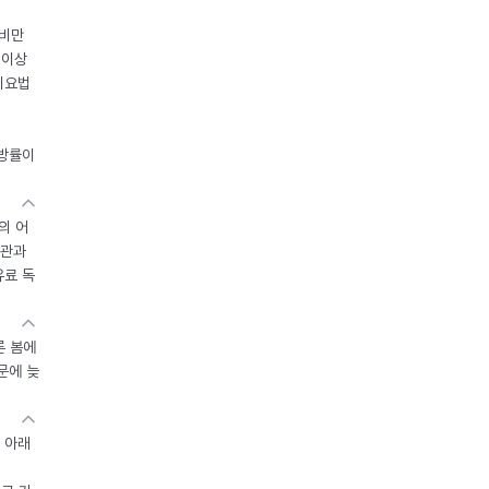
 비만
 이상
이요법
지방률이
의 어
기관과
유료 독
른 봄에
문에 늦
 아래