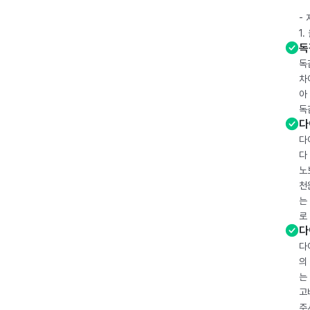
-
1
독
독
차
아
독
다
다
다
노
천
는
로
다
다
의
는
고
주