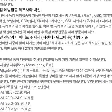
 있습니다.
감 예방접종 제조사와 백신
내에서 독감 예방접종이 가능한 백신의 제조사는 총 7개에요. (사노피, GSK, 일양약
백신, 보령제약, GC녹십자, SK 바이오사이언스, CSL 시퀴러스) 7개의 제조사에서 
가 독감 백신을 제공하고 있어요. 병원 별 독감 백신 보유 재고가 달라서, 선호하는 
감 백신이 있다면 꼭 미리 확인 후 독감 예방접종을 하러 방문해야 해요.
만 진단과 다이어트 주사제 (삭센다 · 위고비 등) 처방 기준
만이란 체중이 많이 나가는 것이 아닌 “체내에 과다하게 많은 양의 체지방이 쌓인 상
다. 비만 보통 아래 2가지 기준으로 진단합니다.
만 진단을 통해 다이어트 주사제 (위고비) 등의 처방 기준을 확인할 수 있습니다.
체질량 지수(Body Mass Index, BMI)
중(kg)을 신장(m)의 제곱으로 나눈 값 (kg/m²)을 체질량 지수라고하며, 신장과 체
만도를 파악하는 기준입니다. 특별한 장비를 필요로 하지 않기 때문에 가장 보편적으
됩니다. 다만 근육과 지방량을 구분하지 못하는 단점이 있습니다. 우리나라에서는 
수가 25를 넘으면 비만으로 진단합다.
BMI 18.5~22.9: 정상
BMI 23.0~24.9: 과체중
BMI 25.0~29.9: 비만
 BMI 30 이상: 고도비만