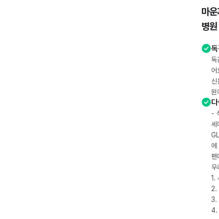
마운
병원
독
독
어
신
원
다
-
세
G
에
펜
우
1
2.
3.
4