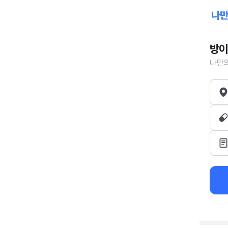
방이
나만의