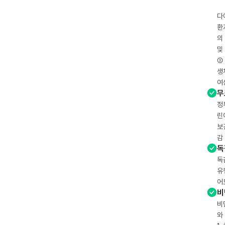
다
환
의
및
② 
생
여
무
정
린
보
감
독
독
유
어
비
비
와