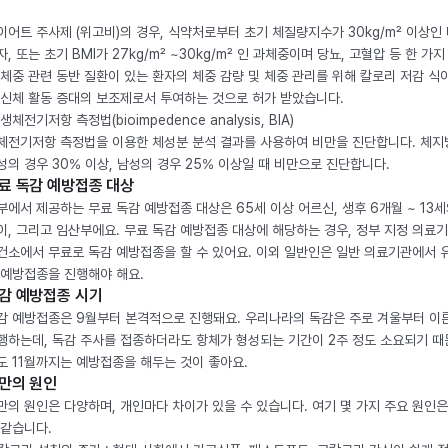
이어트 주사제 (위고비)의 경우, 식약처로부터 초기 체질량지수가 30kg/m² 이상인
자, 또는 초기 BMI가 27kg/m² ~30kg/m² 인 과체중이며 당뇨, 고혈압 등 한 가지
 체중 관련 동반 질환이 있는 환자의 체중 감량 및 체중 관리를 위해 칼로리 저감 식
 신체 활동 증대의 보조제로서 투여하는 것으로 허가 받았습니다.
생체전기저항 측정법(bioimpedence analysis, BIA)
체전기저항 측정법을 이용한 체성분 분석 결과를 사용하여 비만을 진단합니다. 체
성의 경우 30% 이상, 남성의 경우 25% 이상일 때 비만으로 진단합니다.
료 독감 예방접종 대상
부에서 제공하는 무료 독감 예방접종 대상은 65세 이상 어르신, 생후 6개월 ~ 13세
이, 그리고 임산부에요. 무료 독감 예방접종 대상에 해당하는 경우, 정부 지정 의료
건소에서 무료로 독감 예방접종을 할 수 있어요. 이외 일반인은 일반 의료기관에서 
 예방접종을 진행해야 해요.
감 예방접종 시기
감 예방접종은 9월부터 본격적으로 진행돼요. 우리나라의 독감은 주로 겨울부터 이
행하는데, 독감 주사를 접종하더라도 항체가 형성되는 기간이 2주 정도 소요되기 때
도 11월까지는 예방접종을 해두는 것이 좋아요.
만의 원인
만의 원인은 다양하며, 개인마다 차이가 있을 수 있습니다. 여기 몇 가지 주요 원인은
 같습니다.