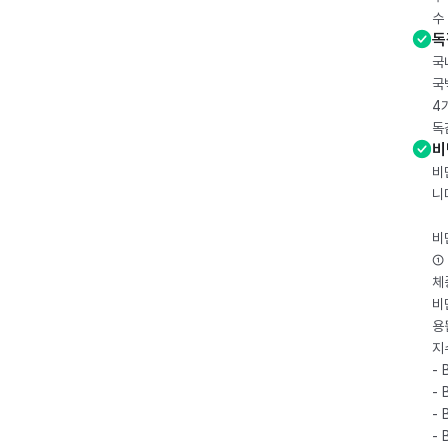
수
독
국
국
4
독
비
비
니
비
① 
체
비
용
지
- 
- 
- 
-