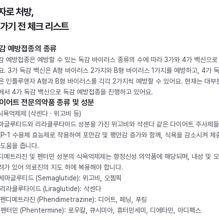
자로 처방,
 가기 전 체크 리스트
감 예방접종의 종류
감 예방접종은 예방할 수 있는 독감 바이러스 종류의 수에 따라 3가와 4가 백신으로
요. 3가 독감 백신은 A형 바이러스 2가지와 B형 바이러스 1가지를 예방하고, 4가 
은 인플루엔자 A형과 B형 바이러스를 각각 2가지씩 예방할 수 있어요. 현재는 대부
에서 4가 독감 백신으로 독감 예방접종을 진행하고 있어요.
이어트 전문의약품 종류 및 성분
 식욕억제제 (삭센다 · 위고비 등)
마글루티드와 리라클루타이드 성분을 가진 위고비와 삭센다 같은 다이어트 주사제
LP-1 수용체 효능제로 작용하여 포만감 및 팽만감 증가와 함께, 식욕을 감소시켜 체
 도움을 줍니다.
디메트라진 및 펜터민 성분의 식욕억제제는 향정신성 의약품에 해당되며, 내성 및 
려가 있어 의료진의 지도 하에 복용해야 합니다.
. 세마글루티드 (Semaglutide): 위고비, 오젬픽
 리라클루타이드 (Liraglutide): 삭센다
 펜디메트라진 (Phendimetrazine): 디어트, 페닝, 푸링
. 펜터민 (Phentermine): 로우칼, 큐시미아, 휴터민세미, 디에타민, 아디펙스