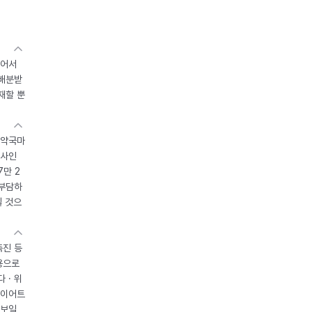
있어서
 배분받
재할 뿐
 약국마
조사인
7만 2
 부담하
될 것으
촉진 등
용으로
 · 위
다이어트
 보일