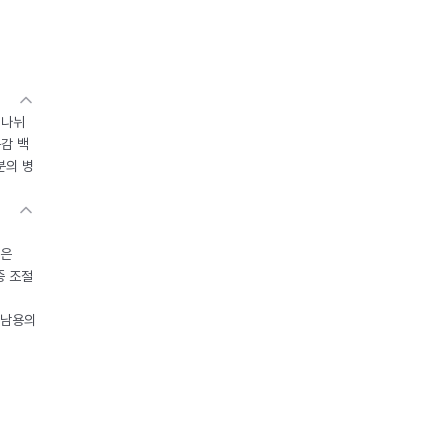
 나뉘
독감 백
분의 병
들은
중 조절
오남용의