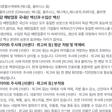
 지방흡수억제제 (제니칼, 올리시스 등)
. 올리스타트 (Orlistat): 제니칼, 올리시스, 제니엑스,제니로우,리피다운, 올리엣
감 예방접종 국내산 백신과 수입산 백신
감 예방접종은 국산과 수입산 모두 동일한 성분으로 제조되어 독감 백신의 효능에 
이가 없어요. 독감 예방접종은 모든 기업들이 세계보건기구에서 동일한 바이러스를
 생산돼요. 수입된 독감 예방접종이 더 비싸더라도, 생산과 유통 과정에서 차이가 존
감 백신 본연의 성분과 효과에는 차이가 없어요.
이어트 주사제 (삭센다 · 위고비 등) 평균 처방 및 약제비
이어트 주사제 (삭센다 · 위고비 등)는 비급여 의약품으로 처방하는 병원과 조제하는
 처방비 및 약제비가 상이할 수 있습니다. 다이어트 주사제 (삭센다 · 위고비 등) 제
보노디스트 사에 따르면 현재 다이어트 주사제 (위고비) 국내 출하가는 한 펜당 약 3
원으로 책정되었습니다. 현재 업계에서는 유통비와 진료비를 포함하면 실제 환자가
 비용은 다이어트 주사제 (삭센다 · 위고비 등) 한 펜당 80만원~100만원으로 형성
 예상됩니다.
이어트 주사제 (삭센다 · 위고비 등) 부작용
이어트 주사제 (삭센다 · 위고비 등)는 대체로 식욕 억제, 지방 흡수 감소, 신진대사 
 방식으로 작용합니다. 대표적인 다이어트 주사제 (삭센다 · 위고비 등)의 흔한 부작
 오심, 구토, 복통, 설사, 메스꺼움, 변비 등이 있습니다. 또한 다이어트 주사제 (삭센다
비 등)는 사람에 따라 알레르기 반응, 우울증, 자살 충동 등도 유발할 수 있습니다. 
사제 (삭센다 · 위고비 등) 외에도 여러 종류가 있으며, 각각의 약물은 다른 부작용을