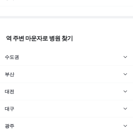
역 주변
마운자로
병원 찾기
수도권
부산
대전
대구
광주