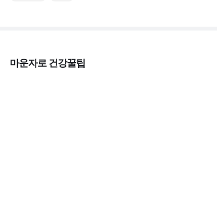
마운자로 건강꿀팁
열사병 후유증, 언제까지 지켜볼까
3분 꿀팁
열사병 응급처치, 어디까지 식혀야할까?
3분 꿀팁
마운자로 온누리상품권으로 결제 가능한가요?
— 최저가 처방 꿀팁