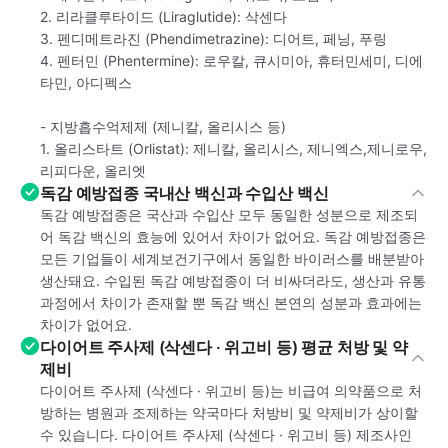
2. 리라클루타이드 (Liraglutide): 삭센다
3. 펜디메트라진 (Phendimetrazine): 디어트, 페닝, 푸링
4. 펜터민 (Phentermine): 로우칼, 큐시미아, 휴터민세미, 디에
타민, 아디펙스
- 지방흡수억제제 (제니칼, 올리시스 등)
1. 올리스타트 (Orlistat): 제니칼, 올리시스, 제니엑스,제니로우,
리피다운, 올리엣
독감 예방접종 국내산 백신과 수입산 백신
독감 예방접종은 국산과 수입산 모두 동일한 성분으로 제조되
어 독감 백신의 효능에 있어서 차이가 없어요. 독감 예방접종은
모든 기업들이 세계보건기구에서 동일한 바이러스를 배분받아
생산돼요. 수입된 독감 예방접종이 더 비싸더라도, 생산과 유통
과정에서 차이가 존재할 뿐 독감 백신 본연의 성분과 효과에는
차이가 없어요.
다이어트 주사제 (삭센다 · 위고비 등) 평균 처방 및 약
제비
다이어트 주사제 (삭센다 · 위고비 등)는 비급여 의약품으로 처
방하는 병원과 조제하는 약국마다 처방비 및 약제비가 상이할
수 있습니다. 다이어트 주사제 (삭센다 · 위고비 등) 제조사인