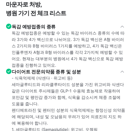
마운자로 처방,
병원 가기 전 체크 리스트
독감 예방접종의 종류
독감 예방접종은 예방할 수 있는 독감 바이러스 종류의 수에 따
라 3가와 4가 백신으로 나뉘어요. 3가 독감 백신은 A형 바이러
스 2가지와 B형 바이러스 1가지를 예방하고, 4가 독감 백신은
인플루엔자 A형과 B형 바이러스를 각각 2가지씩 예방할 수 있
어요. 현재는 대부분의 병원에서 4가 독감 백신으로 독감 예방
접종을 진행하고 있어요.
다이어트 전문의약품 종류 및 성분
- 식욕억제제 (삭센다 · 위고비 등)
세마글루티드와 리라클루타이드 성분을 가진 위고비와 삭센다
같은 다이어트 주사제들은 GLP-1 수용체 효능제로 작용하여
포만감 및 팽만감 증가와 함께, 식욕을 감소시켜 체중 조절에
도움을 줍니다.
펜디메트라진 및 펜터민 성분의 식욕억제제는 향정신성 의약품
에 해당되며, 내성 및 오남용의 우려가 있어 의료진의 지도 하
에 복용해야 합니다.
1. 세마글루티드 (Semaglutide): 위고비, 오젬픽