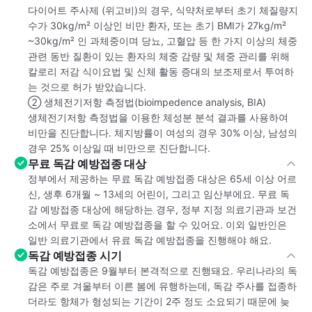
다이어트 주사제 (위고비)의 경우, 식약처로부터 초기 체질량지
수가 30kg/m² 이상인 비만 환자, 또는 초기 BMI가 27kg/m²
~30kg/m² 인 과체중이며 당뇨, 고혈압 등 한 가지 이상의 체중
관련 동반 질환이 있는 환자의 체중 감량 및 체중 관리를 위해
칼로리 저감 식이요법 및 신체 활동 증대의 보조제로서 투여하
는 것으로 허가 받았습니다.
② 생체전기저항 측정법(bioimpedence analysis, BIA)
생체전기저항 측정법을 이용한 체성분 분석 결과를 사용하여
비만을 진단합니다. 체지방률이 여성의 경우 30% 이상, 남성의
경우 25% 이상일 때 비만으로 진단합니다.
무료 독감 예방접종 대상
정부에서 제공하는 무료 독감 예방접종 대상은 65세 이상 어르
신, 생후 6개월 ~ 13세의 어린이, 그리고 임산부에요. 무료 독
감 예방접종 대상에 해당하는 경우, 정부 지정 의료기관과 보건
소에서 무료로 독감 예방접종을 할 수 있어요. 이외 일반인은
일반 의료기관에서 유료 독감 예방접종을 진행해야 해요.
독감 예방접종 시기
독감 예방접종은 9월부터 본격적으로 진행돼요. 우리나라의 독
감은 주로 겨울부터 이른 봄에 유행하는데, 독감 주사를 접종하
더라도 항체가 형성되는 기간이 2주 정도 소요되기 때문에 늦