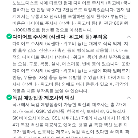
노보노디스트 사에 따르면 현재 다이어트 주사제 (위고비) 국내
출하가는 한 펜당 약 37만 2천원으로 책정되었습니다. 현재 업
계에서는 유통비와 진료비를 포함하면 실제 환자가 부담하는
비용은 다이어트 주사제 (삭센다 · 위고비 등) 한 펜당 80만원
~100만원으로 형성될 것으로 예상됩니다.
다이어트 주사제 (삭센다 · 위고비 등) 부작용
다이어트 주사제 (삭센다 · 위고비 등)는 대체로 식욕 억제, 지
방 흡수 감소, 신진대사 촉진 등의 방식으로 작용합니다. 대표
적인 다이어트 주사제 (삭센다 · 위고비 등)의 흔한 부작용으로
는 오심, 구토, 복통, 설사, 메스꺼움, 변비 등이 있습니다. 또한
다이어트 주사제 (삭센다 · 위고비 등)는 사람에 따라 알레르기
반응, 우울증, 자살 충동 등도 유발할 수 있습니다. 다이어트 주
사제 (삭센다 · 위고비 등) 외에도 여러 종류가 있으며, 각각의
약물은 다른 부작용을 보일 수 있습니다.
독감 예방접종 제조사와 백신
국내에서 독감 예방접종이 가능한 백신의 제조사는 총 7개에
요. (사노피, GSK, 일양약품, 한국백신, 보령제약, GC녹십자,
SK 바이오사이언스, CSL 시퀴러스) 7개의 제조사에서 11개의
4가 독감 백신을 제공하고 있어요. 병원 별 독감 백신 보유 재
고가 달라서, 선호하는 제조사, 독감 백신이 있다면 꼭 미리 확