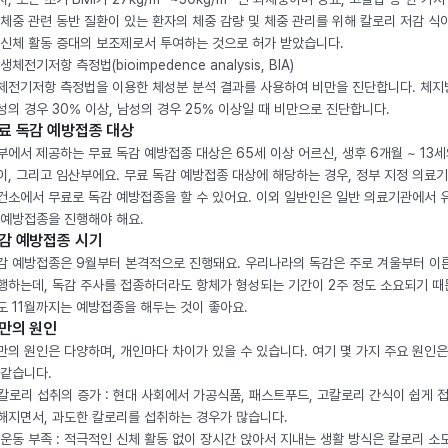
 체중 관련 동반 질환이 있는 환자의 체중 감량 및 체중 관리를 위해 칼로리 저감 식
 신체 활동 증대의 보조제로서 투여하는 것으로 허가 받았습니다.
생체전기저항 측정법(bioimpedence analysis, BIA)
체전기저항 측정법을 이용한 체성분 분석 결과를 사용하여 비만을 진단합니다. 체
성의 경우 30% 이상, 남성의 경우 25% 이상일 때 비만으로 진단합니다.
료 독감 예방접종 대상
부에서 제공하는 무료 독감 예방접종 대상은 65세 이상 어르신, 생후 6개월 ~ 13세
이, 그리고 임산부에요. 무료 독감 예방접종 대상에 해당하는 경우, 정부 지정 의료
건소에서 무료로 독감 예방접종을 할 수 있어요. 이외 일반인은 일반 의료기관에서 
 예방접종을 진행해야 해요.
감 예방접종 시기
감 예방접종은 9월부터 본격적으로 진행돼요. 우리나라의 독감은 주로 겨울부터 이
행하는데, 독감 주사를 접종하더라도 항체가 형성되는 기간이 2주 정도 소요되기 때
도 11월까지는 예방접종을 해두는 것이 좋아요.
만의 원인
만의 원인은 다양하며, 개인마다 차이가 있을 수 있습니다. 여기 몇 가지 주요 원인은
 같습니다.
. 칼로리 섭취의 증가 : 현대 사회에서 가공식품, 패스트푸드, 고칼로리 간식이 쉽게 
해지면서, 과도한 칼로리를 섭취하는 경우가 많습니다.
. 운동 부족 : 적극적인 신체 활동 없이 장시간 앉아서 지내는 생활 방식은 칼로리 소