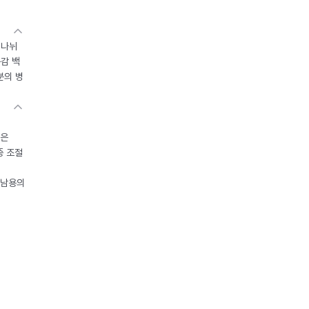
 나뉘
독감 백
분의 병
들은
중 조절
오남용의