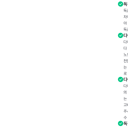
독
독
차
아
독
다
다
다
노
천
는
로
다
다
의
는
고
주
수
독