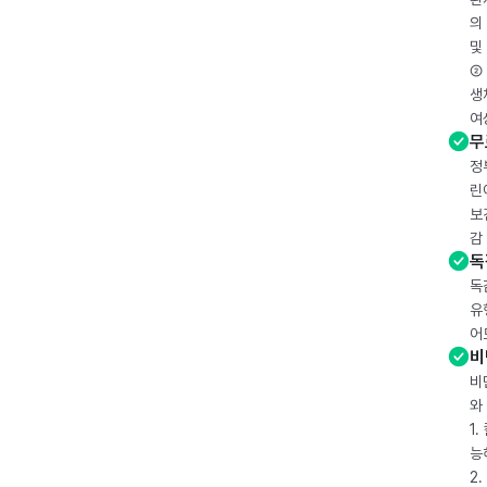
의
및
② 
생
여
무
정
린
보
감
독
독
유
어
비
비
와
1
능
2