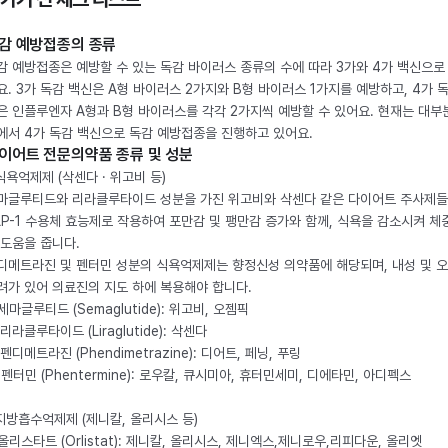
감 예방접종의 종류
감 예방접종은 예방할 수 있는 독감 바이러스 종류의 수에 따라 3가와 4가 백신으로
요. 3가 독감 백신은 A형 바이러스 2가지와 B형 바이러스 1가지를 예방하고, 4가 
은 인플루엔자 A형과 B형 바이러스를 각각 2가지씩 예방할 수 있어요. 현재는 대부
에서 4가 독감 백신으로 독감 예방접종을 진행하고 있어요.
이어트 전문의약품 종류 및 성분
 식욕억제제 (삭센다 · 위고비 등)
마글루티드와 리라클루타이드 성분을 가진 위고비와 삭센다 같은 다이어트 주사제
LP-1 수용체 효능제로 작용하여 포만감 및 팽만감 증가와 함께, 식욕을 감소시켜 체
 도움을 줍니다.
디메트라진 및 펜터민 성분의 식욕억제제는 향정신성 의약품에 해당되며, 내성 및 
려가 있어 의료진의 지도 하에 복용해야 합니다.
. 세마글루티드 (Semaglutide): 위고비, 오젬픽
 리라클루타이드 (Liraglutide): 삭센다
 펜디메트라진 (Phendimetrazine): 디어트, 페닝, 푸링
. 펜터민 (Phentermine): 로우칼, 큐시미아, 휴터민세미, 디에타민, 아디펙스
 지방흡수억제제 (제니칼, 올리시스 등)
. 올리스타트 (Orlistat): 제니칼, 올리시스, 제니엑스,제니로우,리피다운, 올리엣