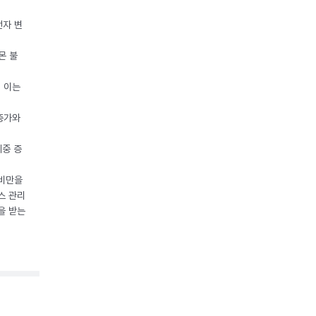
전자 변
몬 불
, 이는
 증가와
체중 증
 비만을
스 관리
을 받는