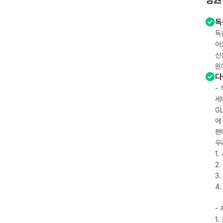
독
독
어
신
원
다
-
세
G
에
펜
우
1
2.
3.
4
-
1