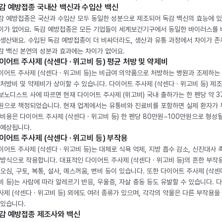
감 예방접종 국내산 백신과 수입산 백신
감 예방접종은 국산과 수입산 모두 동일한 성분으로 제조되어 독감 백신의 효능에 
이가 없어요. 독감 예방접종은 모든 기업들이 세계보건기구에서 동일한 바이러스를
 생산돼요. 수입된 독감 예방접종이 더 비싸더라도, 생산과 유통 과정에서 차이가 존
감 백신 본연의 성분과 효과에는 차이가 없어요.
이어트 주사제 (삭센다 · 위고비 등) 평균 처방 및 약제비
이어트 주사제 (삭센다 · 위고비 등)는 비급여 의약품으로 처방하는 병원과 조제하는
 처방비 및 약제비가 상이할 수 있습니다. 다이어트 주사제 (삭센다 · 위고비 등) 제
보노디스트 사에 따르면 현재 다이어트 주사제 (위고비) 국내 출하가는 한 펜당 약 3
원으로 책정되었습니다. 현재 업계에서는 유통비와 진료비를 포함하면 실제 환자가
 비용은 다이어트 주사제 (삭센다 · 위고비 등) 한 펜당 80만원~100만원으로 형성
 예상됩니다.
이어트 주사제 (삭센다 · 위고비 등) 부작용
이어트 주사제 (삭센다 · 위고비 등)는 대체로 식욕 억제, 지방 흡수 감소, 신진대사 
 방식으로 작용합니다. 대표적인 다이어트 주사제 (삭센다 · 위고비 등)의 흔한 부작
 오심, 구토, 복통, 설사, 메스꺼움, 변비 등이 있습니다. 또한 다이어트 주사제 (삭센다
비 등)는 사람에 따라 알레르기 반응, 우울증, 자살 충동 등도 유발할 수 있습니다. 
사제 (삭센다 · 위고비 등) 외에도 여러 종류가 있으며, 각각의 약물은 다른 부작용을
 있습니다.
감 예방접종 제조사와 백신