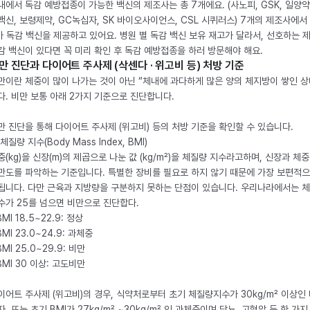
내에서 독감 예방접종이 가능한 백신의 제조사는 총 7개에요. (사노피, GSK, 일양약
백신, 보령제약, GC녹십자, SK 바이오사이언스, CSL 시퀴러스) 7개의 제조사에서 
가 독감 백신을 제공하고 있어요. 병원 별 독감 백신 보유 재고가 달라서, 선호하는 
감 백신이 있다면 꼭 미리 확인 후 독감 예방접종을 하러 방문해야 해요.
만 진단과 다이어트 주사제 (삭센다 · 위고비 등) 처방 기준
만이란 체중이 많이 나가는 것이 아닌 “체내에 과다하게 많은 양의 체지방이 쌓인 상
다. 비만 보통 아래 2가지 기준으로 진단합니다.
만 진단을 통해 다이어트 주사제 (위고비) 등의 처방 기준을 확인할 수 있습니다.
체질량 지수(Body Mass Index, BMI)
중(kg)을 신장(m)의 제곱으로 나눈 값 (kg/m²)을 체질량 지수라고하며, 신장과 체
만도를 파악하는 기준입니다. 특별한 장비를 필요로 하지 않기 때문에 가장 보편적으
됩니다. 다만 근육과 지방량을 구분하지 못하는 단점이 있습니다. 우리나라에서는 
수가 25를 넘으면 비만으로 진단합다.
BMI 18.5~22.9: 정상
BMI 23.0~24.9: 과체중
BMI 25.0~29.9: 비만
 BMI 30 이상: 고도비만
이어트 주사제 (위고비)의 경우, 식약처로부터 초기 체질량지수가 30kg/m² 이상인
자, 또는 초기 BMI가 27kg/m² ~30kg/m² 인 과체중이며 당뇨, 고혈압 등 한 가지