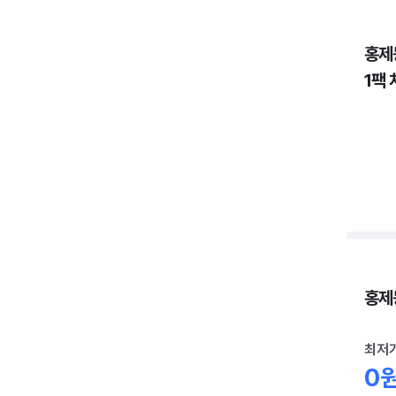
홍제
1팩 
홍제동
최저
0