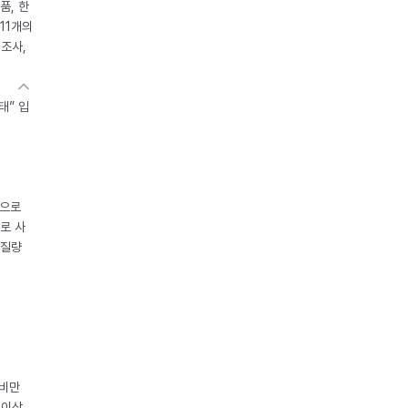
품, 한
11개의
제조사,
태” 입
중으로
로 사
체질량
 비만
 이상