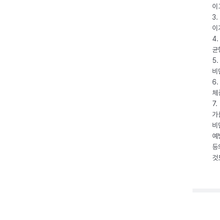
이
3
이
4
균
5
비
6
체
7
가
비
예
등
것