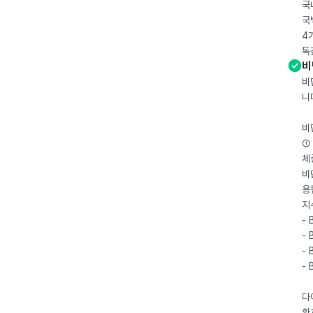
국
국
4
독
비
비
니
비
① 
체
비
용
지
- 
- 
- 
-
다
환