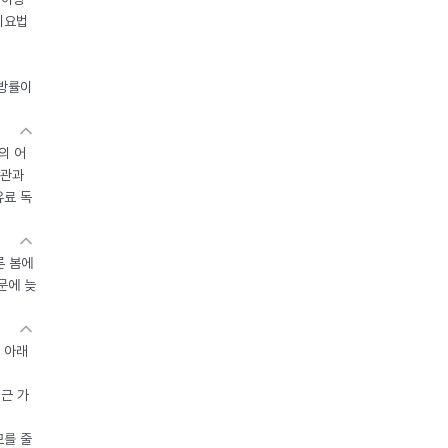
이요법
지방률이
의 어
기관과
유료 독
른 봄에
문에 늦
 아래
접근 가
모를 줄