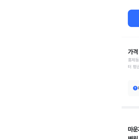
가격 
홍제동
터 평
마운
병원