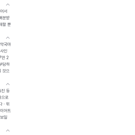
있어서
 배분받
재할 뿐
 약국마
조사인
7만 2
 부담하
될 것으
촉진 등
용으로
 · 위
다이어트
 보일