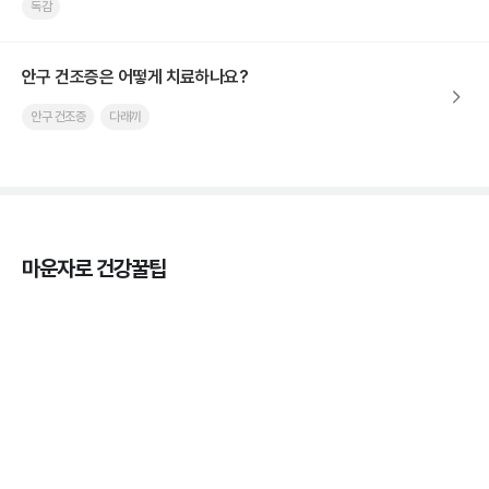
독감
안구 건조증은 어떻게 치료하나요?
안구 건조증
다래끼
마운자로 건강꿀팁
열사병 후유증, 언제까지 지켜볼까
3분 꿀팁
열사병 응급처치, 어디까지 식혀야할까?
3분 꿀팁