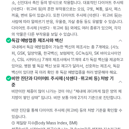
소, 신진대사 촉진 등의 방식으로 작용합니다. 대표적인 다이어트 주사제
(삭센다 · 위고비 등)의 흔한 부작용으로는 오심, 구토, 복통, 설사, 메스
꺼움, 변비 등이 있습니다. 또한 다이어트 주사제 (삭센다 · 위고비 등)는
사람에 따라 알레르기 반응, 우울증, 자살 충동 등도 유발할 수 있습니다.
다이어트 주사제 (삭센다 · 위고비 등) 외에도 여러 종류가 있으며, 각각
의 약물은 다른 부작용을 보일 수 있습니다.
독감 예방접종 제조사와 백신
국내에서 독감 예방접종이 가능한 백신의 제조사는 총 7개에요. (사노
피, GSK, 일양약품, 한국백신, 보령제약, GC녹십자, SK 바이오사이언
스, CSL 시퀴러스) 7개의 제조사에서 11개의 4가 독감 백신을 제공하고
있어요. 병원 별 독감 백신 보유 재고가 달라서, 선호하는 제조사, 독감
백신이 있다면 꼭 미리 확인 후 독감 예방접종을 하러 방문해야 해요.
비만 진단과 다이어트 주사제 (삭센다 · 위고비 등) 처방 기
준
비만이란 체중이 많이 나가는 것이 아닌 “체내에 과다하게 많은 양의 체
지방이 쌓인 상태” 입니다. 비만 보통 아래 2가지 기준으로 진단합니다.
비만 진단을 통해 다이어트 주사제 (위고비) 등의 처방 기준을 확인할 수
있습니다.
① 체질량 지수(Body Mass Index, BMI)