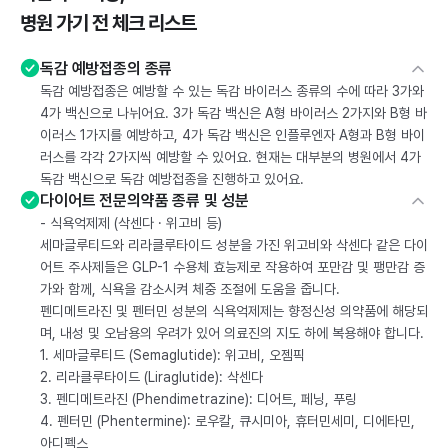
병원 가기 전 체크 리스트
독감 예방접종의 종류
독감 예방접종은 예방할 수 있는 독감 바이러스 종류의 수에 따라 3가와
4가 백신으로 나뉘어요. 3가 독감 백신은 A형 바이러스 2가지와 B형 바
이러스 1가지를 예방하고, 4가 독감 백신은 인플루엔자 A형과 B형 바이
러스를 각각 2가지씩 예방할 수 있어요. 현재는 대부분의 병원에서 4가
독감 백신으로 독감 예방접종을 진행하고 있어요.
다이어트 전문의약품 종류 및 성분
- 식욕억제제 (삭센다 · 위고비 등)
세마글루티드와 리라클루타이드 성분을 가진 위고비와 삭센다 같은 다이
어트 주사제들은 GLP-1 수용체 효능제로 작용하여 포만감 및 팽만감 증
가와 함께, 식욕을 감소시켜 체중 조절에 도움을 줍니다.
펜디메트라진 및 펜터민 성분의 식욕억제제는 향정신성 의약품에 해당되
며, 내성 및 오남용의 우려가 있어 의료진의 지도 하에 복용해야 합니다.
1. 세마글루티드 (Semaglutide): 위고비, 오젬픽
2. 리라클루타이드 (Liraglutide): 삭센다
3. 펜디메트라진 (Phendimetrazine): 디어트, 페닝, 푸링
4. 펜터민 (Phentermine): 로우칼, 큐시미아, 휴터민세미, 디에타민,
아디펙스