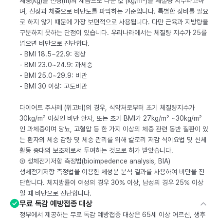
체중(kg)을 신장(m)의 제곱으로 나눈 값 (kg/m²)을 체질량 지수라고하
며, 신장과 체중으로 비만도를 파악하는 기준입니다. 특별한 장비를 필요
로 하지 않기 때문에 가장 보편적으로 사용됩니다. 다만 근육과 지방량을
구분하지 못하는 단점이 있습니다. 우리나라에서는 체질량 지수가 25를
넘으면 비만으로 진단합다.
- BMI 18.5~22.9: 정상
- BMI 23.0~24.9: 과체중
- BMI 25.0~29.9: 비만
- BMI 30 이상: 고도비만
다이어트 주사제 (위고비)의 경우, 식약처로부터 초기 체질량지수가
30kg/m² 이상인 비만 환자, 또는 초기 BMI가 27kg/m² ~30kg/m²
인 과체중이며 당뇨, 고혈압 등 한 가지 이상의 체중 관련 동반 질환이 있
는 환자의 체중 감량 및 체중 관리를 위해 칼로리 저감 식이요법 및 신체
활동 증대의 보조제로서 투여하는 것으로 허가 받았습니다.
② 생체전기저항 측정법(bioimpedence analysis, BIA)
생체전기저항 측정법을 이용한 체성분 분석 결과를 사용하여 비만을 진
단합니다. 체지방률이 여성의 경우 30% 이상, 남성의 경우 25% 이상
일 때 비만으로 진단합니다.
무료 독감 예방접종 대상
정부에서 제공하는 무료 독감 예방접종 대상은 65세 이상 어르신, 생후