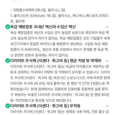
- 지방흡수억제제 (제니칼, 올리시스 등)
1. 올리스타트 (Orlistat): 제니칼, 올리시스, 제니엑스,제니로우,리피다
운, 올리엣
독감 예방접종 국내산 백신과 수입산 백신
독감 예방접종은 국산과 수입산 모두 동일한 성분으로 제조되어 독감 백
신의 효능에 있어서 차이가 없어요. 독감 예방접종은 모든 기업들이 세계
보건기구에서 동일한 바이러스를 배분받아 생산돼요. 수입된 독감 예방
접종이 더 비싸더라도, 생산과 유통 과정에서 차이가 존재할 뿐 독감 백
신 본연의 성분과 효과에는 차이가 없어요.
다이어트 주사제 (삭센다 · 위고비 등) 평균 처방 및 약제비
다이어트 주사제 (삭센다 · 위고비 등)는 비급여 의약품으로 처방하는 병
원과 조제하는 약국마다 처방비 및 약제비가 상이할 수 있습니다. 다이어
트 주사제 (삭센다 · 위고비 등) 제조사인 노보노디스트 사에 따르면 현재
다이어트 주사제 (위고비) 국내 출하가는 한 펜당 약 37만 2천원으로 책
정되었습니다. 현재 업계에서는 유통비와 진료비를 포함하면 실제 환자
가 부담하는 비용은 다이어트 주사제 (삭센다 · 위고비 등) 한 펜당 80만
원~100만원으로 형성될 것으로 예상됩니다.
다이어트 주사제 (삭센다 · 위고비 등) 부작용
다이어트 주사제 (삭센다 · 위고비 등)는 대체로 식욕 억제, 지방 흡수 감