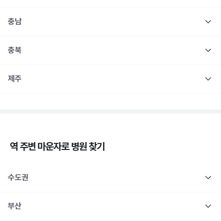
충남
충북
제주
역 주변
마운자로
병원 찾기
수도권
부산