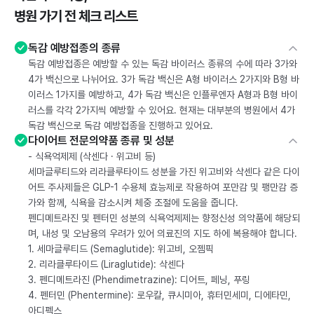
병원 가기 전 체크 리스트
독감 예방접종의 종류
독감 예방접종은 예방할 수 있는 독감 바이러스 종류의 수에 따라 3가와
4가 백신으로 나뉘어요. 3가 독감 백신은 A형 바이러스 2가지와 B형 바
이러스 1가지를 예방하고, 4가 독감 백신은 인플루엔자 A형과 B형 바이
러스를 각각 2가지씩 예방할 수 있어요. 현재는 대부분의 병원에서 4가
독감 백신으로 독감 예방접종을 진행하고 있어요.
다이어트 전문의약품 종류 및 성분
- 식욕억제제 (삭센다 · 위고비 등)
세마글루티드와 리라클루타이드 성분을 가진 위고비와 삭센다 같은 다이
어트 주사제들은 GLP-1 수용체 효능제로 작용하여 포만감 및 팽만감 증
가와 함께, 식욕을 감소시켜 체중 조절에 도움을 줍니다.
펜디메트라진 및 펜터민 성분의 식욕억제제는 향정신성 의약품에 해당되
며, 내성 및 오남용의 우려가 있어 의료진의 지도 하에 복용해야 합니다.
1. 세마글루티드 (Semaglutide): 위고비, 오젬픽
2. 리라클루타이드 (Liraglutide): 삭센다
3. 펜디메트라진 (Phendimetrazine): 디어트, 페닝, 푸링
4. 펜터민 (Phentermine): 로우칼, 큐시미아, 휴터민세미, 디에타민,
아디펙스