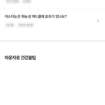
안구 건조증
다래끼
이소티논은 화농성 여드름에 효과가 있나요?
여드름
지루성 피부염
마운자로 건강꿀팁
마운자로 온누리상품권으로 결제 가능한가요? — 최
저가 처방 꿀팁
3분 꿀팁 ㆍ #비만 #마운자로
마운자로 온누리상품권으로 결제 가능한가요? — 최