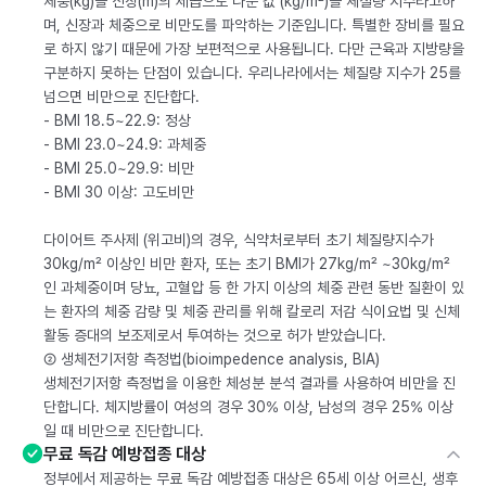
체중(kg)을 신장(m)의 제곱으로 나눈 값 (kg/m²)을 체질량 지수라고하
며, 신장과 체중으로 비만도를 파악하는 기준입니다. 특별한 장비를 필요
로 하지 않기 때문에 가장 보편적으로 사용됩니다. 다만 근육과 지방량을
구분하지 못하는 단점이 있습니다. 우리나라에서는 체질량 지수가 25를
넘으면 비만으로 진단합다.
- BMI 18.5~22.9: 정상
- BMI 23.0~24.9: 과체중
- BMI 25.0~29.9: 비만
- BMI 30 이상: 고도비만
다이어트 주사제 (위고비)의 경우, 식약처로부터 초기 체질량지수가
30kg/m² 이상인 비만 환자, 또는 초기 BMI가 27kg/m² ~30kg/m²
인 과체중이며 당뇨, 고혈압 등 한 가지 이상의 체중 관련 동반 질환이 있
는 환자의 체중 감량 및 체중 관리를 위해 칼로리 저감 식이요법 및 신체
활동 증대의 보조제로서 투여하는 것으로 허가 받았습니다.
② 생체전기저항 측정법(bioimpedence analysis, BIA)
생체전기저항 측정법을 이용한 체성분 분석 결과를 사용하여 비만을 진
단합니다. 체지방률이 여성의 경우 30% 이상, 남성의 경우 25% 이상
일 때 비만으로 진단합니다.
무료 독감 예방접종 대상
정부에서 제공하는 무료 독감 예방접종 대상은 65세 이상 어르신, 생후