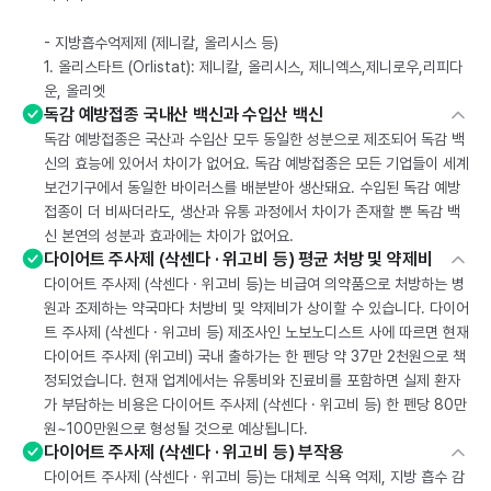
- 지방흡수억제제 (제니칼, 올리시스 등)
1. 올리스타트 (Orlistat): 제니칼, 올리시스, 제니엑스,제니로우,리피다
운, 올리엣
독감 예방접종 국내산 백신과 수입산 백신
독감 예방접종은 국산과 수입산 모두 동일한 성분으로 제조되어 독감 백
신의 효능에 있어서 차이가 없어요. 독감 예방접종은 모든 기업들이 세계
보건기구에서 동일한 바이러스를 배분받아 생산돼요. 수입된 독감 예방
접종이 더 비싸더라도, 생산과 유통 과정에서 차이가 존재할 뿐 독감 백
신 본연의 성분과 효과에는 차이가 없어요.
다이어트 주사제 (삭센다 · 위고비 등) 평균 처방 및 약제비
다이어트 주사제 (삭센다 · 위고비 등)는 비급여 의약품으로 처방하는 병
원과 조제하는 약국마다 처방비 및 약제비가 상이할 수 있습니다. 다이어
트 주사제 (삭센다 · 위고비 등) 제조사인 노보노디스트 사에 따르면 현재
다이어트 주사제 (위고비) 국내 출하가는 한 펜당 약 37만 2천원으로 책
정되었습니다. 현재 업계에서는 유통비와 진료비를 포함하면 실제 환자
가 부담하는 비용은 다이어트 주사제 (삭센다 · 위고비 등) 한 펜당 80만
원~100만원으로 형성될 것으로 예상됩니다.
다이어트 주사제 (삭센다 · 위고비 등) 부작용
다이어트 주사제 (삭센다 · 위고비 등)는 대체로 식욕 억제, 지방 흡수 감