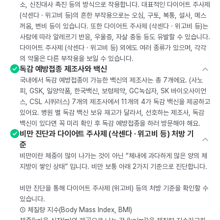
소, 신진대사 촉진 등의 방식으로 작용합니다. 대표적인 다이어트 주사제
(삭센다 · 위고비 등)의 흔한 부작용으로는 오심, 구토, 복통, 설사, 메스
꺼움, 변비 등이 있습니다. 또한 다이어트 주사제 (삭센다 · 위고비 등)는
사람에 따라 알레르기 반응, 우울증, 자살 충동 등도 유발할 수 있습니다.
다이어트 주사제 (삭센다 · 위고비 등) 외에도 여러 종류가 있으며, 각각
의 약물은 다른 부작용을 보일 수 있습니다.
독감 예방접종 제조사와 백신
국내에서 독감 예방접종이 가능한 백신의 제조사는 총 7개에요. (사노
피, GSK, 일양약품, 한국백신, 보령제약, GC녹십자, SK 바이오사이언
스, CSL 시퀴러스) 7개의 제조사에서 11개의 4가 독감 백신을 제공하고
있어요. 병원 별 독감 백신 보유 재고가 달라서, 선호하는 제조사, 독감
백신이 있다면 꼭 미리 확인 후 독감 예방접종을 하러 방문해야 해요.
비만 진단과 다이어트 주사제 (삭센다 · 위고비 등) 처방 기
준
비만이란 체중이 많이 나가는 것이 아닌 “체내에 과다하게 많은 양의 체
지방이 쌓인 상태” 입니다. 비만 보통 아래 2가지 기준으로 진단합니다.
비만 진단을 통해 다이어트 주사제 (위고비) 등의 처방 기준을 확인할 수
있습니다.
① 체질량 지수(Body Mass Index, BMI)