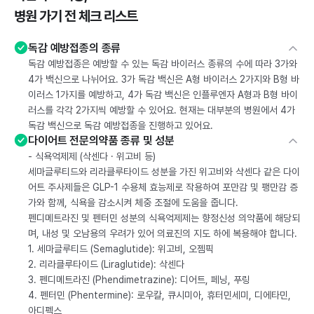
병원 가기 전 체크 리스트
독감 예방접종의 종류
독감 예방접종은 예방할 수 있는 독감 바이러스 종류의 수에 따라 3가와
4가 백신으로 나뉘어요. 3가 독감 백신은 A형 바이러스 2가지와 B형 바
이러스 1가지를 예방하고, 4가 독감 백신은 인플루엔자 A형과 B형 바이
러스를 각각 2가지씩 예방할 수 있어요. 현재는 대부분의 병원에서 4가
독감 백신으로 독감 예방접종을 진행하고 있어요.
다이어트 전문의약품 종류 및 성분
- 식욕억제제 (삭센다 · 위고비 등)
세마글루티드와 리라클루타이드 성분을 가진 위고비와 삭센다 같은 다이
어트 주사제들은 GLP-1 수용체 효능제로 작용하여 포만감 및 팽만감 증
가와 함께, 식욕을 감소시켜 체중 조절에 도움을 줍니다.
펜디메트라진 및 펜터민 성분의 식욕억제제는 향정신성 의약품에 해당되
며, 내성 및 오남용의 우려가 있어 의료진의 지도 하에 복용해야 합니다.
1. 세마글루티드 (Semaglutide): 위고비, 오젬픽
2. 리라클루타이드 (Liraglutide): 삭센다
3. 펜디메트라진 (Phendimetrazine): 디어트, 페닝, 푸링
4. 펜터민 (Phentermine): 로우칼, 큐시미아, 휴터민세미, 디에타민,
아디펙스