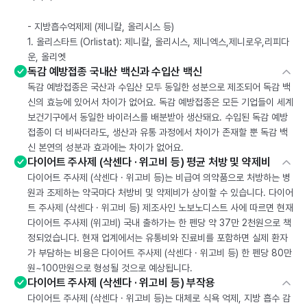
- 지방흡수억제제 (제니칼, 올리시스 등)
1. 올리스타트 (Orlistat): 제니칼, 올리시스, 제니엑스,제니로우,리피다
운, 올리엣
독감 예방접종 국내산 백신과 수입산 백신
독감 예방접종은 국산과 수입산 모두 동일한 성분으로 제조되어 독감 백
신의 효능에 있어서 차이가 없어요. 독감 예방접종은 모든 기업들이 세계
보건기구에서 동일한 바이러스를 배분받아 생산돼요. 수입된 독감 예방
접종이 더 비싸더라도, 생산과 유통 과정에서 차이가 존재할 뿐 독감 백
신 본연의 성분과 효과에는 차이가 없어요.
다이어트 주사제 (삭센다 · 위고비 등) 평균 처방 및 약제비
다이어트 주사제 (삭센다 · 위고비 등)는 비급여 의약품으로 처방하는 병
원과 조제하는 약국마다 처방비 및 약제비가 상이할 수 있습니다. 다이어
트 주사제 (삭센다 · 위고비 등) 제조사인 노보노디스트 사에 따르면 현재
다이어트 주사제 (위고비) 국내 출하가는 한 펜당 약 37만 2천원으로 책
정되었습니다. 현재 업계에서는 유통비와 진료비를 포함하면 실제 환자
가 부담하는 비용은 다이어트 주사제 (삭센다 · 위고비 등) 한 펜당 80만
원~100만원으로 형성될 것으로 예상됩니다.
다이어트 주사제 (삭센다 · 위고비 등) 부작용
다이어트 주사제 (삭센다 · 위고비 등)는 대체로 식욕 억제, 지방 흡수 감