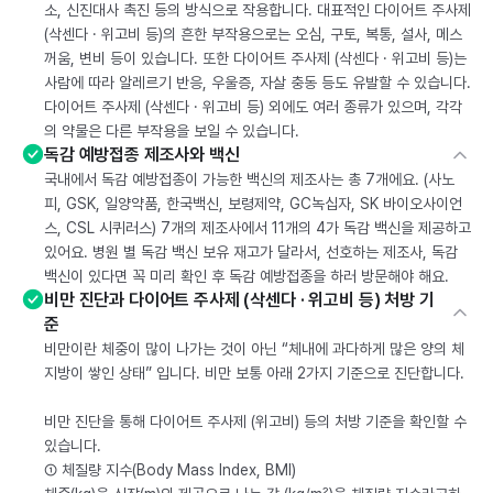
소, 신진대사 촉진 등의 방식으로 작용합니다. 대표적인 다이어트 주사제
(삭센다 · 위고비 등)의 흔한 부작용으로는 오심, 구토, 복통, 설사, 메스
꺼움, 변비 등이 있습니다. 또한 다이어트 주사제 (삭센다 · 위고비 등)는
사람에 따라 알레르기 반응, 우울증, 자살 충동 등도 유발할 수 있습니다.
다이어트 주사제 (삭센다 · 위고비 등) 외에도 여러 종류가 있으며, 각각
의 약물은 다른 부작용을 보일 수 있습니다.
독감 예방접종 제조사와 백신
국내에서 독감 예방접종이 가능한 백신의 제조사는 총 7개에요. (사노
피, GSK, 일양약품, 한국백신, 보령제약, GC녹십자, SK 바이오사이언
스, CSL 시퀴러스) 7개의 제조사에서 11개의 4가 독감 백신을 제공하고
있어요. 병원 별 독감 백신 보유 재고가 달라서, 선호하는 제조사, 독감
백신이 있다면 꼭 미리 확인 후 독감 예방접종을 하러 방문해야 해요.
비만 진단과 다이어트 주사제 (삭센다 · 위고비 등) 처방 기
준
비만이란 체중이 많이 나가는 것이 아닌 “체내에 과다하게 많은 양의 체
지방이 쌓인 상태” 입니다. 비만 보통 아래 2가지 기준으로 진단합니다.
비만 진단을 통해 다이어트 주사제 (위고비) 등의 처방 기준을 확인할 수
있습니다.
① 체질량 지수(Body Mass Index, BMI)