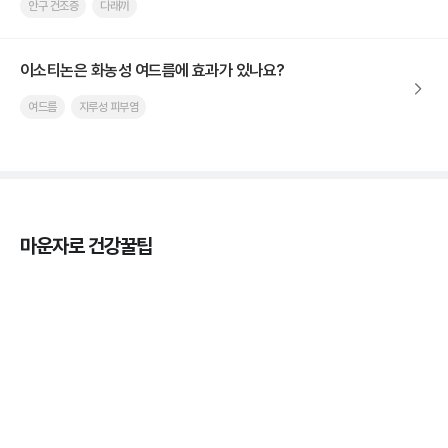
안구 건조증
다래끼
이소티논은 화농성 여드름에 효과가 있나요?
여드름
지루성 피부염
마운자로 건강꿀팁
마운자로 온누리상품권으로 결제 가능한가요? — 최
저가 처방 꿀팁
3분 꿀팁 ㆍ #비만 #마운자로
마운자로 온누리상품권으로 결제 가능한가요? — 최