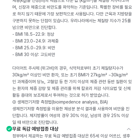
체중(kg)을 신장(m)의 제곱으로 나눈 값 (kg/m²)을 체질량 지수라고하
며, 신장과 체중으로 비만도를 파악하는 기준입니다. 특별한 장비를 필요
로 하지 않기 때문에 가장 보편적으로 사용됩니다. 다만 근육과 지방량을
구분하지 못하는 단점이 있습니다. 우리나라에서는 체질량 지수가 25를
넘으면 비만으로 진단합다.
- BMI 18.5~22.9: 정상
- BMI 23.0~24.9: 과체중
- BMI 25.0~29.9: 비만
- BMI 30 이상: 고도비만
다이어트 주사제 (위고비)의 경우, 식약처로부터 초기 체질량지수가
30kg/m² 이상인 비만 환자, 또는 초기 BMI가 27kg/m² ~30kg/m²
인 과체중이며 당뇨, 고혈압 등 한 가지 이상의 체중 관련 동반 질환이 있
는 환자의 체중 감량 및 체중 관리를 위해 칼로리 저감 식이요법 및 신체
활동 증대의 보조제로서 투여하는 것으로 허가 받았습니다.
② 생체전기저항 측정법(bioimpedence analysis, BIA)
생체전기저항 측정법을 이용한 체성분 분석 결과를 사용하여 비만을 진
단합니다. 체지방률이 여성의 경우 30% 이상, 남성의 경우 25% 이상
일 때 비만으로 진단합니다.
무료 독감 예방접종 대상
정부에서 제공하는 무료 독감 예방접종 대상은 65세 이상 어르신, 생후