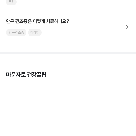
독감
안구 건조증은 어떻게 치료하나요?
안구 건조증
다래끼
마운자로 건강꿀팁
열사병 후유증, 언제까지 지켜볼까
3분 꿀팁
열사병 응급처치, 어디까지 식혀야할까?
3분 꿀팁