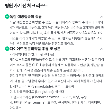
병원 가기 전 체크 리스트
독감 예방접종의 종류
독감 예방접종은 예방할 수 있는 독감 바이러스 종류의 수에 따라 3가와
4가 백신으로 나뉘어요. 3가 독감 백신은 A형 바이러스 2가지와 B형 바
이러스 1가지를 예방하고, 4가 독감 백신은 인플루엔자 A형과 B형 바이
러스를 각각 2가지씩 예방할 수 있어요. 현재는 대부분의 병원에서 4가
독감 백신으로 독감 예방접종을 진행하고 있어요.
다이어트 전문의약품 종류 및 성분
- 식욕억제제 (삭센다 · 위고비 등)
세마글루티드와 리라클루타이드 성분을 가진 위고비와 삭센다 같은 다이
어트 주사제들은 GLP-1 수용체 효능제로 작용하여 포만감 및 팽만감 증
가와 함께, 식욕을 감소시켜 체중 조절에 도움을 줍니다.
펜디메트라진 및 펜터민 성분의 식욕억제제는 향정신성 의약품에 해당되
며, 내성 및 오남용의 우려가 있어 의료진의 지도 하에 복용해야 합니다.
1. 세마글루티드 (Semaglutide): 위고비, 오젬픽
2. 리라클루타이드 (Liraglutide): 삭센다
3. 펜디메트라진 (Phendimetrazine): 디어트, 페닝, 푸링
4. 펜터민 (Phentermine): 로우칼, 큐시미아, 휴터민세미, 디에타민,
아디펙스