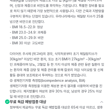
체중(kg)을 신장(m)의 제곱으로 나눈 값 (kg/m²)을 체질량 지수라고하
며, 신장과 체중으로 비만도를 파악하는 기준입니다. 특별한 장비를 필요
로 하지 않기 때문에 가장 보편적으로 사용됩니다. 다만 근육과 지방량을
구분하지 못하는 단점이 있습니다. 우리나라에서는 체질량 지수가 25를
넘으면 비만으로 진단합다.
- BMI 18.5~22.9: 정상
- BMI 23.0~24.9: 과체중
- BMI 25.0~29.9: 비만
- BMI 30 이상: 고도비만
다이어트 주사제 (위고비)의 경우, 식약처로부터 초기 체질량지수가
30kg/m² 이상인 비만 환자, 또는 초기 BMI가 27kg/m² ~30kg/m²
인 과체중이며 당뇨, 고혈압 등 한 가지 이상의 체중 관련 동반 질환이 있
는 환자의 체중 감량 및 체중 관리를 위해 칼로리 저감 식이요법 및 신체
활동 증대의 보조제로서 투여하는 것으로 허가 받았습니다.
② 생체전기저항 측정법(bioimpedence analysis, BIA)
생체전기저항 측정법을 이용한 체성분 분석 결과를 사용하여 비만을 진
단합니다. 체지방률이 여성의 경우 30% 이상, 남성의 경우 25% 이상
일 때 비만으로 진단합니다.
무료 독감 예방접종 대상
정부에서 제공하는 무료 독감 예방접종 대상은 65세 이상 어르신, 생후