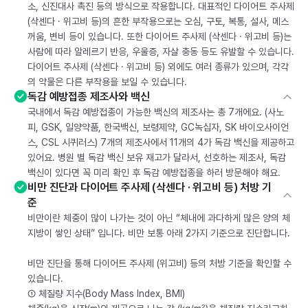
소, 신진대사 촉진 등의 방식으로 작용합니다. 대표적인 다이어트 주사제
(삭센다 · 위고비 등)의 흔한 부작용으로는 오심, 구토, 복통, 설사, 메스
꺼움, 변비 등이 있습니다. 또한 다이어트 주사제 (삭센다 · 위고비 등)는
사람에 따라 알레르기 반응, 우울증, 자살 충동 등도 유발할 수 있습니다.
다이어트 주사제 (삭센다 · 위고비 등) 외에도 여러 종류가 있으며, 각각
의 약물은 다른 부작용을 보일 수 있습니다.
독감 예방접종 제조사와 백신
국내에서 독감 예방접종이 가능한 백신의 제조사는 총 7개에요. (사노
피, GSK, 일양약품, 한국백신, 보령제약, GC녹십자, SK 바이오사이언
스, CSL 시퀴러스) 7개의 제조사에서 11개의 4가 독감 백신을 제공하고
있어요. 병원 별 독감 백신 보유 재고가 달라서, 선호하는 제조사, 독감
백신이 있다면 꼭 미리 확인 후 독감 예방접종을 하러 방문해야 해요.
비만 진단과 다이어트 주사제 (삭센다 · 위고비 등) 처방 기
준
비만이란 체중이 많이 나가는 것이 아닌 “체내에 과다하게 많은 양의 체
지방이 쌓인 상태” 입니다. 비만 보통 아래 2가지 기준으로 진단합니다.
비만 진단을 통해 다이어트 주사제 (위고비) 등의 처방 기준을 확인할 수
있습니다.
① 체질량 지수(Body Mass Index, BMI)