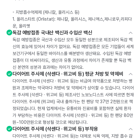
- 지방흡수억제제 (제니칼, 올리시스 등)
1. 올리스타트 (Orlistat): 제니칼, 올리시스, 제니엑스,제니로우,리피다
운, 올리엣
독감 예방접종 국내산 백신과 수입산 백신
독감 예방접종은 국산과 수입산 모두 동일한 성분으로 제조되어 독감 백
신의 효능에 있어서 차이가 없어요. 독감 예방접종은 모든 기업들이 세계
보건기구에서 동일한 바이러스를 배분받아 생산돼요. 수입된 독감 예방
접종이 더 비싸더라도, 생산과 유통 과정에서 차이가 존재할 뿐 독감 백
신 본연의 성분과 효과에는 차이가 없어요.
다이어트 주사제 (삭센다 · 위고비 등) 평균 처방 및 약제비
다이어트 주사제 (삭센다 · 위고비 등)는 비급여 의약품으로 처방하는 병
원과 조제하는 약국마다 처방비 및 약제비가 상이할 수 있습니다. 다이어
트 주사제 (삭센다 · 위고비 등) 제조사인 노보노디스트 사에 따르면 현재
다이어트 주사제 (위고비) 국내 출하가는 한 펜당 약 37만 2천원으로 책
정되었습니다. 현재 업계에서는 유통비와 진료비를 포함하면 실제 환자
가 부담하는 비용은 다이어트 주사제 (삭센다 · 위고비 등) 한 펜당 80만
원~100만원으로 형성될 것으로 예상됩니다.
다이어트 주사제 (삭센다 · 위고비 등) 부작용
다이어트 주사제 (삭센다 · 위고비 등)는 대체로 식욕 억제, 지방 흡수 감