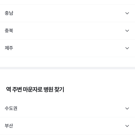
충남
충북
제주
역 주변
마운자로
병원 찾기
수도권
부산