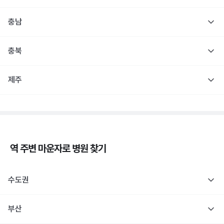
충남
충북
제주
역 주변
마운자로
병원 찾기
수도권
부산