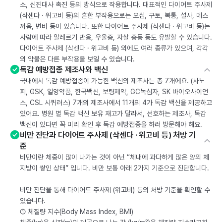
소, 신진대사 촉진 등의 방식으로 작용합니다. 대표적인 다이어트 주사제
(삭센다 · 위고비 등)의 흔한 부작용으로는 오심, 구토, 복통, 설사, 메스
꺼움, 변비 등이 있습니다. 또한 다이어트 주사제 (삭센다 · 위고비 등)는
사람에 따라 알레르기 반응, 우울증, 자살 충동 등도 유발할 수 있습니다.
다이어트 주사제 (삭센다 · 위고비 등) 외에도 여러 종류가 있으며, 각각
의 약물은 다른 부작용을 보일 수 있습니다.
독감 예방접종 제조사와 백신
국내에서 독감 예방접종이 가능한 백신의 제조사는 총 7개에요. (사노
피, GSK, 일양약품, 한국백신, 보령제약, GC녹십자, SK 바이오사이언
스, CSL 시퀴러스) 7개의 제조사에서 11개의 4가 독감 백신을 제공하고
있어요. 병원 별 독감 백신 보유 재고가 달라서, 선호하는 제조사, 독감
백신이 있다면 꼭 미리 확인 후 독감 예방접종을 하러 방문해야 해요.
비만 진단과 다이어트 주사제 (삭센다 · 위고비 등) 처방 기
준
비만이란 체중이 많이 나가는 것이 아닌 “체내에 과다하게 많은 양의 체
지방이 쌓인 상태” 입니다. 비만 보통 아래 2가지 기준으로 진단합니다.
비만 진단을 통해 다이어트 주사제 (위고비) 등의 처방 기준을 확인할 수
있습니다.
① 체질량 지수(Body Mass Index, BMI)