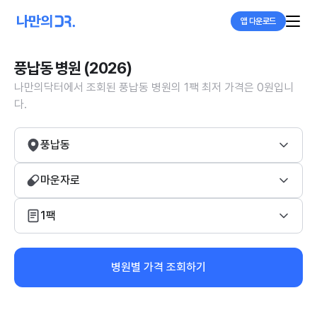
앱 다운로드
풍납동 병원 (2026)
나만의닥터에서 조회된 풍납동 병원의 1팩 최저 가격은 0원입니
다.
풍납동
마운자로
1팩
병원별 가격 조회하기