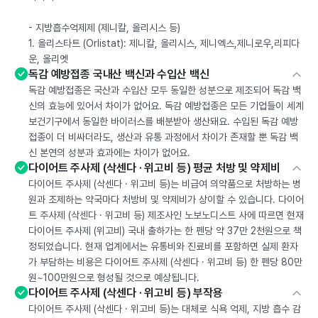
- 지방흡수억제제 (제니칼, 올리시스 등)
1. 올리스타트 (Orlistat): 제니칼, 올리시스, 제니엑스,제니로우,리피다
운, 올리엣
독감 예방접종 국내산 백신과 수입산 백신
독감 예방접종은 국산과 수입산 모두 동일한 성분으로 제조되어 독감 백
신의 효능에 있어서 차이가 없어요. 독감 예방접종은 모든 기업들이 세계
보건기구에서 동일한 바이러스를 배분받아 생산돼요. 수입된 독감 예방
접종이 더 비싸더라도, 생산과 유통 과정에서 차이가 존재할 뿐 독감 백
신 본연의 성분과 효과에는 차이가 없어요.
다이어트 주사제 (삭센다 · 위고비 등) 평균 처방 및 약제비
다이어트 주사제 (삭센다 · 위고비 등)는 비급여 의약품으로 처방하는 병
원과 조제하는 약국마다 처방비 및 약제비가 상이할 수 있습니다. 다이어
트 주사제 (삭센다 · 위고비 등) 제조사인 노보노디스트 사에 따르면 현재
다이어트 주사제 (위고비) 국내 출하가는 한 펜당 약 37만 2천원으로 책
정되었습니다. 현재 업계에서는 유통비와 진료비를 포함하면 실제 환자
가 부담하는 비용은 다이어트 주사제 (삭센다 · 위고비 등) 한 펜당 80만
원~100만원으로 형성될 것으로 예상됩니다.
다이어트 주사제 (삭센다 · 위고비 등) 부작용
다이어트 주사제 (삭센다 · 위고비 등)는 대체로 식욕 억제, 지방 흡수 감