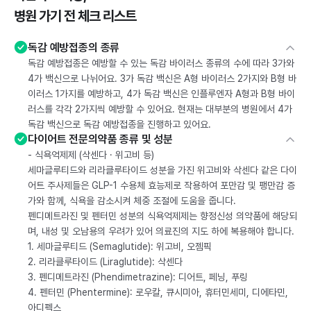
병원 가기 전 체크 리스트
독감 예방접종의 종류
독감 예방접종은 예방할 수 있는 독감 바이러스 종류의 수에 따라 3가와
4가 백신으로 나뉘어요. 3가 독감 백신은 A형 바이러스 2가지와 B형 바
이러스 1가지를 예방하고, 4가 독감 백신은 인플루엔자 A형과 B형 바이
러스를 각각 2가지씩 예방할 수 있어요. 현재는 대부분의 병원에서 4가
독감 백신으로 독감 예방접종을 진행하고 있어요.
다이어트 전문의약품 종류 및 성분
- 식욕억제제 (삭센다 · 위고비 등)
세마글루티드와 리라클루타이드 성분을 가진 위고비와 삭센다 같은 다이
어트 주사제들은 GLP-1 수용체 효능제로 작용하여 포만감 및 팽만감 증
가와 함께, 식욕을 감소시켜 체중 조절에 도움을 줍니다.
펜디메트라진 및 펜터민 성분의 식욕억제제는 향정신성 의약품에 해당되
며, 내성 및 오남용의 우려가 있어 의료진의 지도 하에 복용해야 합니다.
1. 세마글루티드 (Semaglutide): 위고비, 오젬픽
2. 리라클루타이드 (Liraglutide): 삭센다
3. 펜디메트라진 (Phendimetrazine): 디어트, 페닝, 푸링
4. 펜터민 (Phentermine): 로우칼, 큐시미아, 휴터민세미, 디에타민,
아디펙스