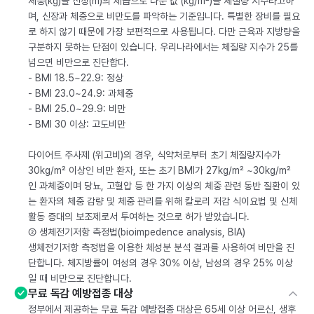
체중(kg)을 신장(m)의 제곱으로 나눈 값 (kg/m²)을 체질량 지수라고하
며, 신장과 체중으로 비만도를 파악하는 기준입니다. 특별한 장비를 필요
로 하지 않기 때문에 가장 보편적으로 사용됩니다. 다만 근육과 지방량을
구분하지 못하는 단점이 있습니다. 우리나라에서는 체질량 지수가 25를
넘으면 비만으로 진단합다.
- BMI 18.5~22.9: 정상
- BMI 23.0~24.9: 과체중
- BMI 25.0~29.9: 비만
- BMI 30 이상: 고도비만
다이어트 주사제 (위고비)의 경우, 식약처로부터 초기 체질량지수가
30kg/m² 이상인 비만 환자, 또는 초기 BMI가 27kg/m² ~30kg/m²
인 과체중이며 당뇨, 고혈압 등 한 가지 이상의 체중 관련 동반 질환이 있
는 환자의 체중 감량 및 체중 관리를 위해 칼로리 저감 식이요법 및 신체
활동 증대의 보조제로서 투여하는 것으로 허가 받았습니다.
② 생체전기저항 측정법(bioimpedence analysis, BIA)
생체전기저항 측정법을 이용한 체성분 분석 결과를 사용하여 비만을 진
단합니다. 체지방률이 여성의 경우 30% 이상, 남성의 경우 25% 이상
일 때 비만으로 진단합니다.
무료 독감 예방접종 대상
정부에서 제공하는 무료 독감 예방접종 대상은 65세 이상 어르신, 생후