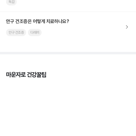
독감
안구 건조증은 어떻게 치료하나요?
안구 건조증
다래끼
마운자로 건강꿀팁
열사병 후유증, 언제까지 지켜볼까
3분 꿀팁
열사병 응급처치, 어디까지 식혀야할까?
3분 꿀팁