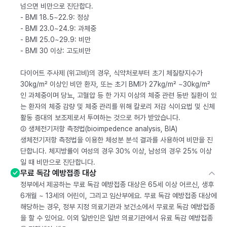
넘으면 비만으로 진단합다.
- BMI 18.5~22.9: 정상
- BMI 23.0~24.9: 과체중
- BMI 25.0~29.9: 비만
- BMI 30 이상: 고도비만
다이어트 주사제 (위고비)의 경우, 식약처로부터 초기 체질량지수가
30kg/m² 이상인 비만 환자, 또는 초기 BMI가 27kg/m² ~30kg/m²
인 과체중이며 당뇨, 고혈압 등 한 가지 이상의 체중 관련 동반 질환이 있
는 환자의 체중 감량 및 체중 관리를 위해 칼로리 저감 식이요법 및 신체
활동 증대의 보조제로서 투여하는 것으로 허가 받았습니다.
② 생체전기저항 측정법(bioimpedence analysis, BIA)
생체전기저항 측정법을 이용한 체성분 분석 결과를 사용하여 비만을 진
단합니다. 체지방률이 여성의 경우 30% 이상, 남성의 경우 25% 이상
일 때 비만으로 진단합니다.
무료 독감 예방접종 대상
정부에서 제공하는 무료 독감 예방접종 대상은 65세 이상 어르신, 생후
6개월 ~ 13세의 어린이, 그리고 임산부에요. 무료 독감 예방접종 대상에
해당하는 경우, 정부 지정 의료기관과 보건소에서 무료로 독감 예방접종
을 할 수 있어요. 이외 일반인은 일반 의료기관에서 유료 독감 예방접종