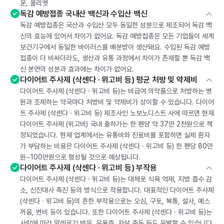
운, 올리엣
독감 예방접종 국내산 백신과 수입산 백신
독감 예방접종은 국산과 수입산 모두 동일한 성분으로 제조되어 독감 백
신의 효능에 있어서 차이가 없어요. 독감 예방접종은 모든 기업들이 세계
보건기구에서 동일한 바이러스를 배분받아 생산돼요. 수입된 독감 예방
접종이 더 비싸더라도, 생산과 유통 과정에서 차이가 존재할 뿐 독감 백
신 본연의 성분과 효과에는 차이가 없어요.
다이어트 주사제 (삭센다 · 위고비 등) 평균 처방 및 약제비
다이어트 주사제 (삭센다 · 위고비 등)는 비급여 의약품으로 처방하는 병
원과 조제하는 약국마다 처방비 및 약제비가 상이할 수 있습니다. 다이어
트 주사제 (삭센다 · 위고비 등) 제조사인 노보노디스트 사에 따르면 현재
다이어트 주사제 (위고비) 국내 출하가는 한 펜당 약 37만 2천원으로 책
정되었습니다. 현재 업계에서는 유통비와 진료비를 포함하면 실제 환자
가 부담하는 비용은 다이어트 주사제 (삭센다 · 위고비 등) 한 펜당 80만
원~100만원으로 형성될 것으로 예상됩니다.
다이어트 주사제 (삭센다 · 위고비 등) 부작용
다이어트 주사제 (삭센다 · 위고비 등)는 대체로 식욕 억제, 지방 흡수 감
소, 신진대사 촉진 등의 방식으로 작용합니다. 대표적인 다이어트 주사제
(삭센다 · 위고비 등)의 흔한 부작용으로는 오심, 구토, 복통, 설사, 메스
꺼움, 변비 등이 있습니다. 또한 다이어트 주사제 (삭센다 · 위고비 등)는
사람에 따라 알레르기 반응, 우울증, 자살 충동 등도 유발할 수 있습니다.