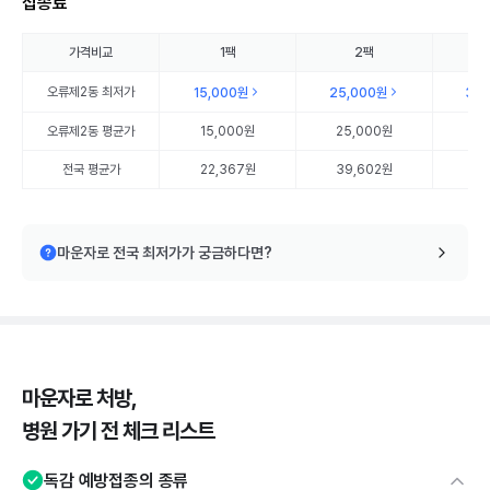
접종료
가격비교
1팩
2팩
오류제2동
최저가
15,000원
25,000원
35
오류제2동
평균가
15,000원
25,000원
35
전국 평균가
22,367원
39,602원
57
마운자로 전국 최저가가 궁금하다면?
마운자로 처방,
병원 가기 전 체크 리스트
독감 예방접종의 종류