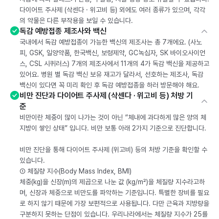
다이어트 주사제 (삭센다 · 위고비 등) 외에도 여러 종류가 있으며, 각각
의 약물은 다른 부작용을 보일 수 있습니다.
독감 예방접종 제조사와 백신
국내에서 독감 예방접종이 가능한 백신의 제조사는 총 7개에요. (사노
피, GSK, 일양약품, 한국백신, 보령제약, GC녹십자, SK 바이오사이언
스, CSL 시퀴러스) 7개의 제조사에서 11개의 4가 독감 백신을 제공하고
있어요. 병원 별 독감 백신 보유 재고가 달라서, 선호하는 제조사, 독감
백신이 있다면 꼭 미리 확인 후 독감 예방접종을 하러 방문해야 해요.
비만 진단과 다이어트 주사제 (삭센다 · 위고비 등) 처방 기
준
비만이란 체중이 많이 나가는 것이 아닌 “체내에 과다하게 많은 양의 체
지방이 쌓인 상태” 입니다. 비만 보통 아래 2가지 기준으로 진단합니다.
비만 진단을 통해 다이어트 주사제 (위고비) 등의 처방 기준을 확인할 수
있습니다.
① 체질량 지수(Body Mass Index, BMI)
체중(kg)을 신장(m)의 제곱으로 나눈 값 (kg/m²)을 체질량 지수라고하
며, 신장과 체중으로 비만도를 파악하는 기준입니다. 특별한 장비를 필요
로 하지 않기 때문에 가장 보편적으로 사용됩니다. 다만 근육과 지방량을
구분하지 못하는 단점이 있습니다. 우리나라에서는 체질량 지수가 25를