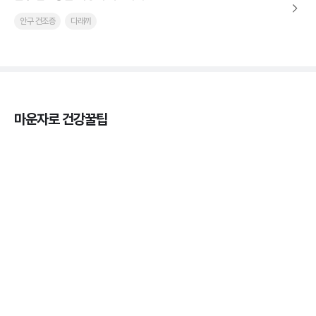
안구 건조증
다래끼
마운자로 건강꿀팁
열사병 후유증, 언제까지 지켜볼까
3분 꿀팁
열사병 응급처치, 어디까지 식혀야할까?
3분 꿀팁