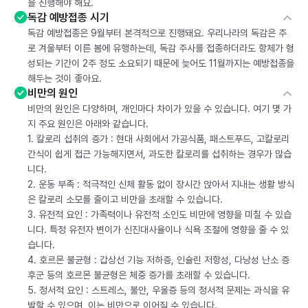
을 진행해야 해요.
독감 예방접종 시기
독감 예방접종은 9월부터 본격적으로 진행돼요. 우리나라의 독감은 주
로 겨울부터 이른 봄에 유행하는데, 독감 주사를 접종하더라도 항체가 형
성되는 기간이 2주 정도 소요되기 때문에 늦어도 11월까지는 예방접종을
해두는 것이 좋아요.
비만의 원인
비만의 원인은 다양하며, 개인마다 차이가 있을 수 있습니다. 여기 몇 가
지 주요 원인은 아래와 같습니다.
1. 칼로리 섭취의 증가 : 현대 사회에서 가공식품, 패스트푸드, 고칼로리
간식이 쉽게 접근 가능해지면서, 과도한 칼로리를 섭취하는 경우가 많습
니다.
2. 운동 부족 : 적극적인 신체 활동 없이 장시간 앉아서 지내는 생활 방식
은 칼로리 소모를 줄이고 비만을 초래할 수 있습니다.
3. 유전적 요인 : 가족력이나 유전적 소인도 비만에 영향을 미칠 수 있습
니다. 특정 유전자 변이가 신진대사율이나 식욕 조절에 영향을 줄 수 있
습니다.
4. 호르몬 불균형 : 갑상선 기능 저하증, 인슐린 저항성, 다낭성 난소 증
후군 등의 호르몬 불균형은 체중 증가를 초래할 수 있습니다.
5. 정서적 요인 : 스트레스, 불안, 우울증 등의 정서적 문제는 과식을 유
발할 수 있으며, 이는 비만으로 이어질 수 있습니다.