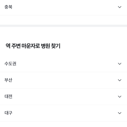
충북
역 주변
마운자로
병원 찾기
수도권
부산
대전
대구