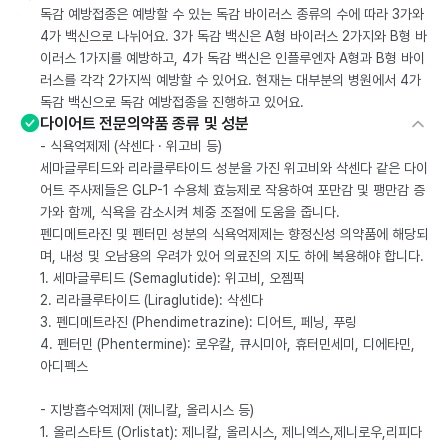
독감 예방접종은 예방할 수 있는 독감 바이러스 종류의 수에 따라 3가와
4가 백신으로 나뉘어요. 3가 독감 백신은 A형 바이러스 2가지와 B형 바
이러스 1가지를 예방하고, 4가 독감 백신은 인플루엔자 A형과 B형 바이
러스를 각각 2가지씩 예방할 수 있어요. 현재는 대부분의 병원에서 4가
독감 백신으로 독감 예방접종을 진행하고 있어요.
다이어트 전문의약품 종류 및 성분
- 식욕억제제 (삭센다 · 위고비 등)
세마글루티드와 리라클루타이드 성분을 가진 위고비와 삭센다 같은 다이
어트 주사제들은 GLP-1 수용체 효능제로 작용하여 포만감 및 팽만감 증
가와 함께, 식욕을 감소시켜 체중 조절에 도움을 줍니다.
펜디메트라진 및 펜터민 성분의 식욕억제제는 향정신성 의약품에 해당되
며, 내성 및 오남용의 우려가 있어 의료진의 지도 하에 복용해야 합니다.
1. 세마글루티드 (Semaglutide): 위고비, 오젬픽
2. 리라클루타이드 (Liraglutide): 삭센다
3. 펜디메트라진 (Phendimetrazine): 디어트, 페닝, 푸링
4. 펜터민 (Phentermine): 로우칼, 큐시미아, 휴터민세미, 디에타민,
아디펙스
- 지방흡수억제제 (제니칼, 올리시스 등)
1. 올리스타트 (Orlistat): 제니칼, 올리시스, 제니엑스,제니로우,리피다