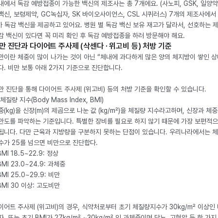
내에서 독감 예방접종이 가능한 백신의 제조사는 총 7개에요. (사노피, GSK, 일양약
백신, 보령제약, GC녹십자, SK 바이오사이언스, CSL 시퀴러스) 7개의 제조사에서 
가 독감 백신을 제공하고 있어요. 병원 별 독감 백신 보유 재고가 달라서, 선호하는 
감 백신이 있다면 꼭 미리 확인 후 독감 예방접종을 하러 방문해야 해요.
만 진단과 다이어트 주사제 (삭센다 · 위고비 등) 처방 기준
만이란 체중이 많이 나가는 것이 아닌 “체내에 과다하게 많은 양의 체지방이 쌓인 상
다. 비만 보통 아래 2가지 기준으로 진단합니다.
만 진단을 통해 다이어트 주사제 (위고비) 등의 처방 기준을 확인할 수 있습니다.
체질량 지수(Body Mass Index, BMI)
중(kg)을 신장(m)의 제곱으로 나눈 값 (kg/m²)을 체질량 지수라고하며, 신장과 체
만도를 파악하는 기준입니다. 특별한 장비를 필요로 하지 않기 때문에 가장 보편적으
됩니다. 다만 근육과 지방량을 구분하지 못하는 단점이 있습니다. 우리나라에서는 
수가 25를 넘으면 비만으로 진단합다.
BMI 18.5~22.9: 정상
BMI 23.0~24.9: 과체중
BMI 25.0~29.9: 비만
 BMI 30 이상: 고도비만
이어트 주사제 (위고비)의 경우, 식약처로부터 초기 체질량지수가 30kg/m² 이상인
자, 또는 초기 BMI가 27kg/m² ~30kg/m² 인 과체중이며 당뇨, 고혈압 등 한 가지