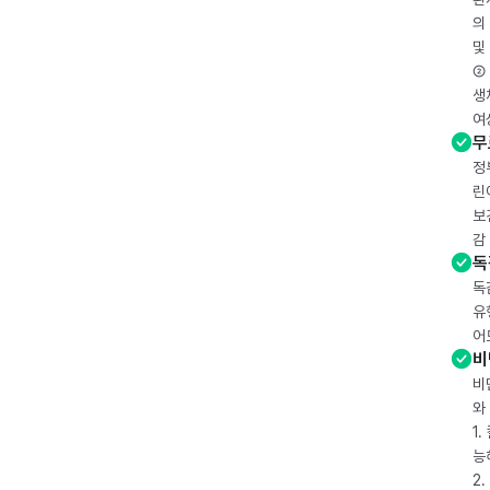
의
및
② 
생
여
무
정
린
보
감
독
독
유
어
비
비
와
1
능
2