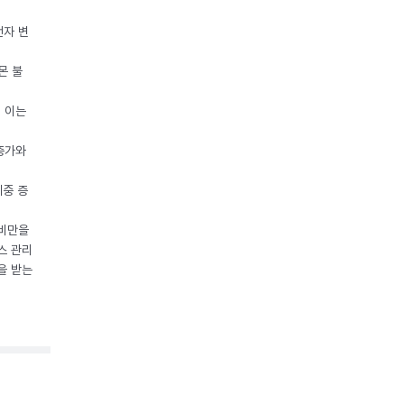
전자 변
몬 불
, 이는
 증가와
체중 증
 비만을
스 관리
을 받는