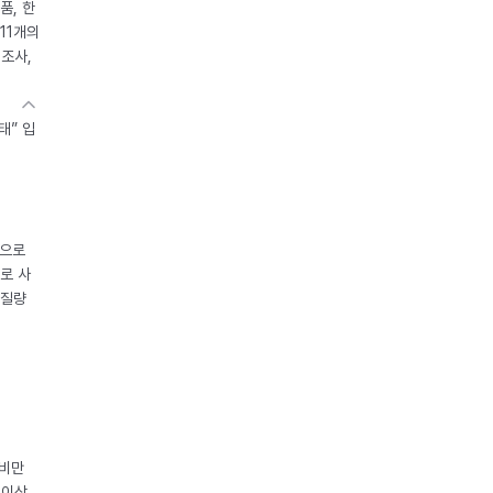
품, 한
11개의
제조사,
태” 입
중으로
로 사
체질량
 비만
 이상