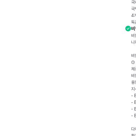
국
국
4
독
비
비
니
비
① 
체
비
용
지
- 
- 
- 
-
다
환