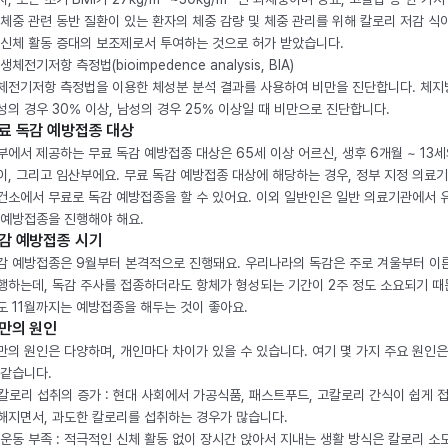
 체중 관련 동반 질환이 있는 환자의 체중 감량 및 체중 관리를 위해 칼로리 저감 식
 신체 활동 증대의 보조제로서 투여하는 것으로 허가 받았습니다.
생체전기저항 측정법(bioimpedence analysis, BIA)
체전기저항 측정법을 이용한 체성분 분석 결과를 사용하여 비만을 진단합니다. 체
성의 경우 30% 이상, 남성의 경우 25% 이상일 때 비만으로 진단합니다.
료 독감 예방접종 대상
부에서 제공하는 무료 독감 예방접종 대상은 65세 이상 어르신, 생후 6개월 ~ 13세
이, 그리고 임산부에요. 무료 독감 예방접종 대상에 해당하는 경우, 정부 지정 의료
건소에서 무료로 독감 예방접종을 할 수 있어요. 이외 일반인은 일반 의료기관에서 
 예방접종을 진행해야 해요.
감 예방접종 시기
감 예방접종은 9월부터 본격적으로 진행돼요. 우리나라의 독감은 주로 겨울부터 이
행하는데, 독감 주사를 접종하더라도 항체가 형성되는 기간이 2주 정도 소요되기 때
도 11월까지는 예방접종을 해두는 것이 좋아요.
만의 원인
만의 원인은 다양하며, 개인마다 차이가 있을 수 있습니다. 여기 몇 가지 주요 원인은
 같습니다.
. 칼로리 섭취의 증가 : 현대 사회에서 가공식품, 패스트푸드, 고칼로리 간식이 쉽게 
해지면서, 과도한 칼로리를 섭취하는 경우가 많습니다.
. 운동 부족 : 적극적인 신체 활동 없이 장시간 앉아서 지내는 생활 방식은 칼로리 소