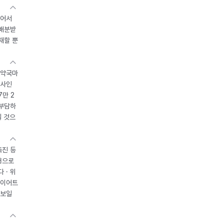
있어서
 배분받
재할 뿐
 약국마
조사인
7만 2
 부담하
될 것으
촉진 등
용으로
 · 위
다이어트
 보일