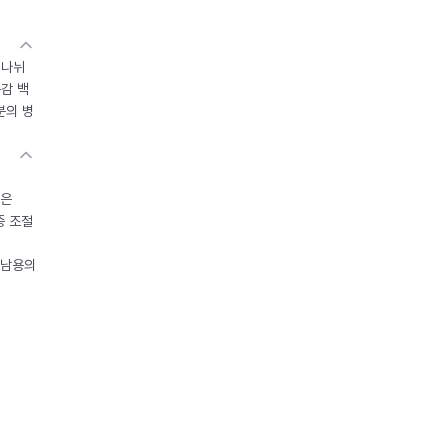
 나뉘
독감 백
분의 병
들은
중 조절
오남용의