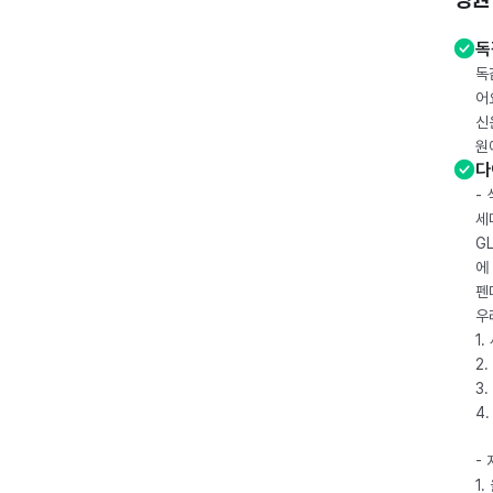
독
독
어
신
원
다
-
세
G
에
펜
우
1
2.
3.
4
-
1