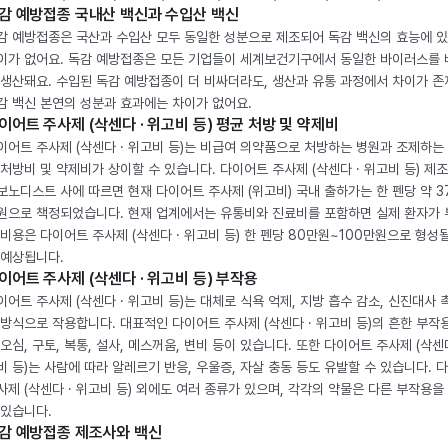
감 예방접종 국내산 백신과 수입산 백신
감 예방접종은 국산과 수입산 모두 동일한 성분으로 제조되어 독감 백신의 효능에 
이가 없어요. 독감 예방접종은 모든 기업들이 세계보건기구에서 동일한 바이러스를
 생산돼요. 수입된 독감 예방접종이 더 비싸더라도, 생산과 유통 과정에서 차이가 존
감 백신 본연의 성분과 효과에는 차이가 없어요.
이어트 주사제 (삭센다 · 위고비 등) 평균 처방 및 약제비
이어트 주사제 (삭센다 · 위고비 등)는 비급여 의약품으로 처방하는 병원과 조제하는
 처방비 및 약제비가 상이할 수 있습니다. 다이어트 주사제 (삭센다 · 위고비 등) 제
보노디스트 사에 따르면 현재 다이어트 주사제 (위고비) 국내 출하가는 한 펜당 약 3
원으로 책정되었습니다. 현재 업계에서는 유통비와 진료비를 포함하면 실제 환자가
 비용은 다이어트 주사제 (삭센다 · 위고비 등) 한 펜당 80만원~100만원으로 형성
 예상됩니다.
이어트 주사제 (삭센다 · 위고비 등) 부작용
이어트 주사제 (삭센다 · 위고비 등)는 대체로 식욕 억제, 지방 흡수 감소, 신진대사 
 방식으로 작용합니다. 대표적인 다이어트 주사제 (삭센다 · 위고비 등)의 흔한 부작
 오심, 구토, 복통, 설사, 메스꺼움, 변비 등이 있습니다. 또한 다이어트 주사제 (삭센다
비 등)는 사람에 따라 알레르기 반응, 우울증, 자살 충동 등도 유발할 수 있습니다. 
사제 (삭센다 · 위고비 등) 외에도 여러 종류가 있으며, 각각의 약물은 다른 부작용을
 있습니다.
감 예방접종 제조사와 백신