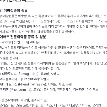
감 예방접종의 종류
감 예방접종은 예방할 수 있는 독감 바이러스 종류의 수에 따라 3가와 4가 백신으로
요. 3가 독감 백신은 A형 바이러스 2가지와 B형 바이러스 1가지를 예방하고, 4가 
은 인플루엔자 A형과 B형 바이러스를 각각 2가지씩 예방할 수 있어요. 현재는 대부
에서 4가 독감 백신으로 독감 예방접종을 진행하고 있어요.
이어트 전문의약품 종류 및 성분
 식욕억제제 (삭센다 · 위고비 등)
마글루티드와 리라클루타이드 성분을 가진 위고비와 삭센다 같은 다이어트 주사제
LP-1 수용체 효능제로 작용하여 포만감 및 팽만감 증가와 함께, 식욕을 감소시켜 체
 도움을 줍니다.
디메트라진 및 펜터민 성분의 식욕억제제는 향정신성 의약품에 해당되며, 내성 및 
려가 있어 의료진의 지도 하에 복용해야 합니다.
. 세마글루티드 (Semaglutide): 위고비, 오젬픽
 리라클루타이드 (Liraglutide): 삭센다
 펜디메트라진 (Phendimetrazine): 디어트, 페닝, 푸링
. 펜터민 (Phentermine): 로우칼, 큐시미아, 휴터민세미, 디에타민, 아디펙스
 지방흡수억제제 (제니칼, 올리시스 등)
. 올리스타트 (Orlistat): 제니칼, 올리시스, 제니엑스,제니로우,리피다운, 올리엣