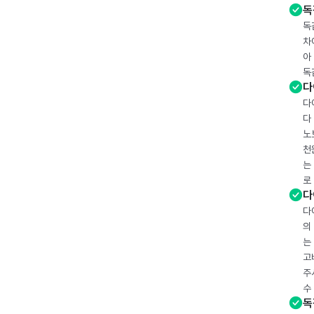
독
독
차
아
독
다
다
다
노
천
는
로
다
다
의
는
고
주
수
독