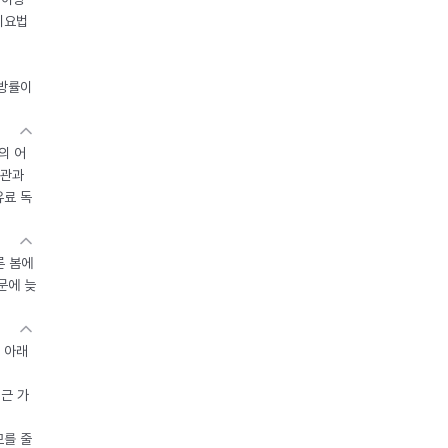
이요법
지방률이
의 어
기관과
유료 독
른 봄에
문에 늦
 아래
접근 가
모를 줄