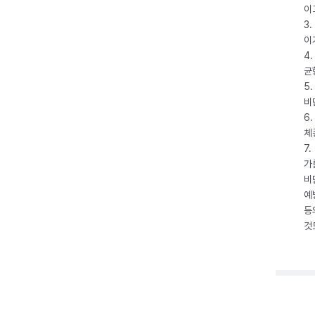
이
3
이
4
균
5
비
6
체
7
가
비
예
등
것