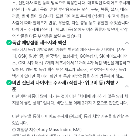
소, 신진대사 촉진 등의 방식으로 작용합니다. 대표적인 다이어트 주사제
(삭센다 · 위고비 등)의 흔한 부작용으로는 오심, 구토, 복통, 설사, 메스
꺼움, 변비 등이 있습니다. 또한 다이어트 주사제 (삭센다 · 위고비 등)는
사람에 따라 알레르기 반응, 우울증, 자살 충동 등도 유발할 수 있습니다.
다이어트 주사제 (삭센다 · 위고비 등) 외에도 여러 종류가 있으며, 각각
의 약물은 다른 부작용을 보일 수 있습니다.
독감 예방접종 제조사와 백신
국내에서 독감 예방접종이 가능한 백신의 제조사는 총 7개에요. (사노
피, GSK, 일양약품, 한국백신, 보령제약, GC녹십자, SK 바이오사이언
스, CSL 시퀴러스) 7개의 제조사에서 11개의 4가 독감 백신을 제공하고
있어요. 병원 별 독감 백신 보유 재고가 달라서, 선호하는 제조사, 독감
백신이 있다면 꼭 미리 확인 후 독감 예방접종을 하러 방문해야 해요.
비만 진단과 다이어트 주사제 (삭센다 · 위고비 등) 처방 기
준
비만이란 체중이 많이 나가는 것이 아닌 “체내에 과다하게 많은 양의 체
지방이 쌓인 상태” 입니다. 비만 보통 아래 2가지 기준으로 진단합니다.
비만 진단을 통해 다이어트 주사제 (위고비) 등의 처방 기준을 확인할 수
있습니다.
① 체질량 지수(Body Mass Index, BMI)