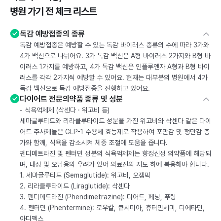
병원 가기 전 체크 리스트
독감 예방접종의 종류
독감 예방접종은 예방할 수 있는 독감 바이러스 종류의 수에 따라 3가와
4가 백신으로 나뉘어요. 3가 독감 백신은 A형 바이러스 2가지와 B형 바
이러스 1가지를 예방하고, 4가 독감 백신은 인플루엔자 A형과 B형 바이
러스를 각각 2가지씩 예방할 수 있어요. 현재는 대부분의 병원에서 4가
독감 백신으로 독감 예방접종을 진행하고 있어요.
다이어트 전문의약품 종류 및 성분
- 식욕억제제 (삭센다 · 위고비 등)
세마글루티드와 리라클루타이드 성분을 가진 위고비와 삭센다 같은 다이
어트 주사제들은 GLP-1 수용체 효능제로 작용하여 포만감 및 팽만감 증
가와 함께, 식욕을 감소시켜 체중 조절에 도움을 줍니다.
펜디메트라진 및 펜터민 성분의 식욕억제제는 향정신성 의약품에 해당되
며, 내성 및 오남용의 우려가 있어 의료진의 지도 하에 복용해야 합니다.
1. 세마글루티드 (Semaglutide): 위고비, 오젬픽
2. 리라클루타이드 (Liraglutide): 삭센다
3. 펜디메트라진 (Phendimetrazine): 디어트, 페닝, 푸링
4. 펜터민 (Phentermine): 로우칼, 큐시미아, 휴터민세미, 디에타민,
아디펙스