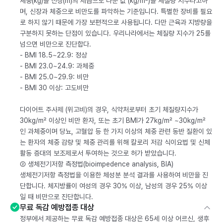
체중(kg)을 신장(m)의 제곱으로 나눈 값 (kg/m²)을 체질량 지수라고하
며, 신장과 체중으로 비만도를 파악하는 기준입니다. 특별한 장비를 필요
로 하지 않기 때문에 가장 보편적으로 사용됩니다. 다만 근육과 지방량을
구분하지 못하는 단점이 있습니다. 우리나라에서는 체질량 지수가 25를
넘으면 비만으로 진단합다.
- BMI 18.5~22.9: 정상
- BMI 23.0~24.9: 과체중
- BMI 25.0~29.9: 비만
- BMI 30 이상: 고도비만
다이어트 주사제 (위고비)의 경우, 식약처로부터 초기 체질량지수가
30kg/m² 이상인 비만 환자, 또는 초기 BMI가 27kg/m² ~30kg/m²
인 과체중이며 당뇨, 고혈압 등 한 가지 이상의 체중 관련 동반 질환이 있
는 환자의 체중 감량 및 체중 관리를 위해 칼로리 저감 식이요법 및 신체
활동 증대의 보조제로서 투여하는 것으로 허가 받았습니다.
② 생체전기저항 측정법(bioimpedence analysis, BIA)
생체전기저항 측정법을 이용한 체성분 분석 결과를 사용하여 비만을 진
단합니다. 체지방률이 여성의 경우 30% 이상, 남성의 경우 25% 이상
일 때 비만으로 진단합니다.
무료 독감 예방접종 대상
정부에서 제공하는 무료 독감 예방접종 대상은 65세 이상 어르신, 생후