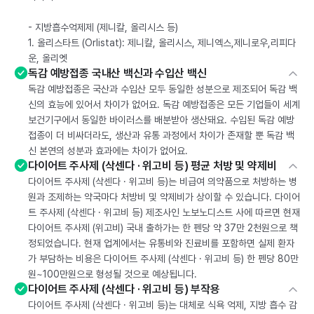
- 지방흡수억제제 (제니칼, 올리시스 등)
1. 올리스타트 (Orlistat): 제니칼, 올리시스, 제니엑스,제니로우,리피다
운, 올리엣
독감 예방접종 국내산 백신과 수입산 백신
독감 예방접종은 국산과 수입산 모두 동일한 성분으로 제조되어 독감 백
신의 효능에 있어서 차이가 없어요. 독감 예방접종은 모든 기업들이 세계
보건기구에서 동일한 바이러스를 배분받아 생산돼요. 수입된 독감 예방
접종이 더 비싸더라도, 생산과 유통 과정에서 차이가 존재할 뿐 독감 백
신 본연의 성분과 효과에는 차이가 없어요.
다이어트 주사제 (삭센다 · 위고비 등) 평균 처방 및 약제비
다이어트 주사제 (삭센다 · 위고비 등)는 비급여 의약품으로 처방하는 병
원과 조제하는 약국마다 처방비 및 약제비가 상이할 수 있습니다. 다이어
트 주사제 (삭센다 · 위고비 등) 제조사인 노보노디스트 사에 따르면 현재
다이어트 주사제 (위고비) 국내 출하가는 한 펜당 약 37만 2천원으로 책
정되었습니다. 현재 업계에서는 유통비와 진료비를 포함하면 실제 환자
가 부담하는 비용은 다이어트 주사제 (삭센다 · 위고비 등) 한 펜당 80만
원~100만원으로 형성될 것으로 예상됩니다.
다이어트 주사제 (삭센다 · 위고비 등) 부작용
다이어트 주사제 (삭센다 · 위고비 등)는 대체로 식욕 억제, 지방 흡수 감