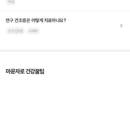
독감
안구 건조증은 어떻게 치료하나요?
안구 건조증
다래끼
마운자로 건강꿀팁
열사병 후유증, 언제까지 지켜볼까
3분 꿀팁
열사병 응급처치, 어디까지 식혀야할까?
3분 꿀팁