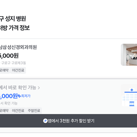
구 성지 병원
처방 가격 정보
남삼성신경외과의원
5,000원
 구로구 구로제3동
로예약
야간진료
에서 바로 확인 가능
5,000원
최저가
서 확인 가능
로예약
야간진료
주말진료
앱에서 3천원 추가 할인 받기