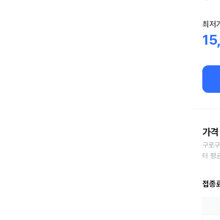
최저
15
가격 
구로구
터 평
접종