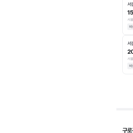
서
1
서울
바
서
2
서울
바
구로구