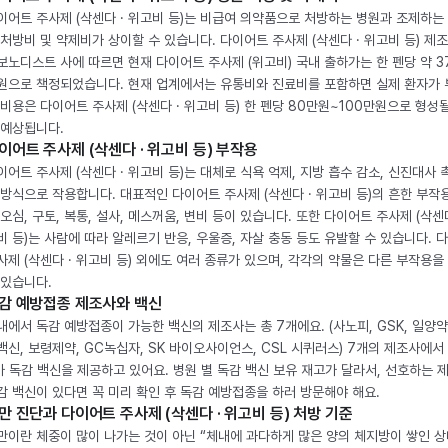
이어트 주사제 (삭센다 · 위고비 등)는 비급여 의약품으로 처방하는 병원과 조제하는
 처방비 및 약제비가 상이할 수 있습니다. 다이어트 주사제 (삭센다 · 위고비 등) 제
보노디스트 사에 따르면 현재 다이어트 주사제 (위고비) 국내 출하가는 한 펜당 약 3
원으로 책정되었습니다. 현재 업계에서는 유통비와 진료비를 포함하면 실제 환자가
 비용은 다이어트 주사제 (삭센다 · 위고비 등) 한 펜당 80만원~100만원으로 형성
 예상됩니다.
이어트 주사제 (삭센다 · 위고비 등) 부작용
이어트 주사제 (삭센다 · 위고비 등)는 대체로 식욕 억제, 지방 흡수 감소, 신진대사 
 방식으로 작용합니다. 대표적인 다이어트 주사제 (삭센다 · 위고비 등)의 흔한 부작
 오심, 구토, 복통, 설사, 메스꺼움, 변비 등이 있습니다. 또한 다이어트 주사제 (삭센다
비 등)는 사람에 따라 알레르기 반응, 우울증, 자살 충동 등도 유발할 수 있습니다. 
사제 (삭센다 · 위고비 등) 외에도 여러 종류가 있으며, 각각의 약물은 다른 부작용을
 있습니다.
감 예방접종 제조사와 백신
내에서 독감 예방접종이 가능한 백신의 제조사는 총 7개에요. (사노피, GSK, 일양약
백신, 보령제약, GC녹십자, SK 바이오사이언스, CSL 시퀴러스) 7개의 제조사에서 
가 독감 백신을 제공하고 있어요. 병원 별 독감 백신 보유 재고가 달라서, 선호하는 
감 백신이 있다면 꼭 미리 확인 후 독감 예방접종을 하러 방문해야 해요.
만 진단과 다이어트 주사제 (삭센다 · 위고비 등) 처방 기준
만이란 체중이 많이 나가는 것이 아닌 “체내에 과다하게 많은 양의 체지방이 쌓인 상