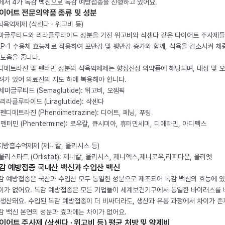
에서 4가 독감 백신으로 독감 예방접종을 진행하고 있어요.
이어트 전문의약품 종류 및 성분
 식욕억제제 (삭센다 · 위고비 등)
마글루티드와 리라클루타이드 성분을 가진 위고비와 삭센다 같은 다이어트 주사제
LP-1 수용체 효능제로 작용하여 포만감 및 팽만감 증가와 함께, 식욕을 감소시켜 체
 도움을 줍니다.
디메트라진 및 펜터민 성분의 식욕억제제는 향정신성 의약품에 해당되며, 내성 및 
려가 있어 의료진의 지도 하에 복용해야 합니다.
. 세마글루티드 (Semaglutide): 위고비, 오젬픽
 리라클루타이드 (Liraglutide): 삭센다
 펜디메트라진 (Phendimetrazine): 디어트, 페닝, 푸링
. 펜터민 (Phentermine): 로우칼, 큐시미아, 휴터민세미, 디에타민, 아디펙스
 지방흡수억제제 (제니칼, 올리시스 등)
. 올리스타트 (Orlistat): 제니칼, 올리시스, 제니엑스,제니로우,리피다운, 올리엣
감 예방접종 국내산 백신과 수입산 백신
감 예방접종은 국산과 수입산 모두 동일한 성분으로 제조되어 독감 백신의 효능에 
이가 없어요. 독감 예방접종은 모든 기업들이 세계보건기구에서 동일한 바이러스를
 생산돼요. 수입된 독감 예방접종이 더 비싸더라도, 생산과 유통 과정에서 차이가 존
감 백신 본연의 성분과 효과에는 차이가 없어요.
이어트 주사제 (삭센다 · 위고비 등) 평균 처방 및 약제비