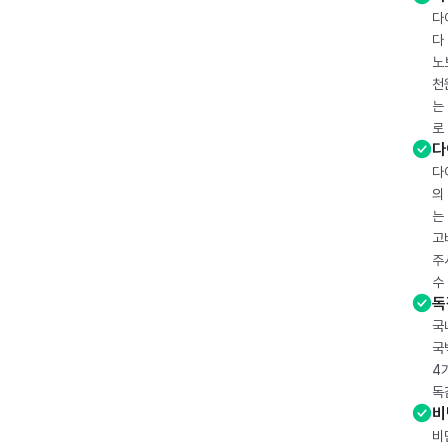
다
다
노
천
는
로
다
다
의
는
고
주
수
독
국
국
4
독
비
비