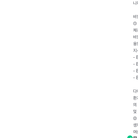
니
비
① 
체
비
용
지
- 
- 
- 
-
다
환
의
및
② 
생
여