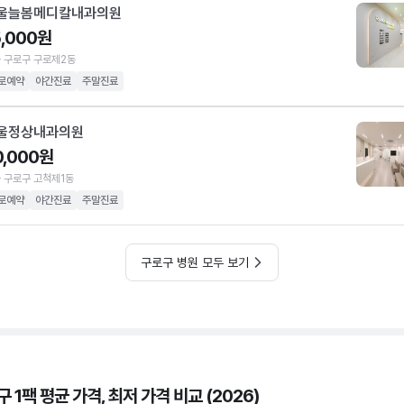
울늘봄메디칼내과의원
5,000원
 구로구 구로제2동
로예약
야간진료
주말진료
울정상내과의원
0,000원
 구로구 고척제1동
로예약
야간진료
주말진료
구로구 병원 모두 보기
 1팩 평균 가격, 최저 가격 비교 (2026)