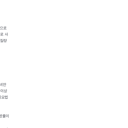
중으로
로 사
체질량
 비만
 이상
이요법
지방률이