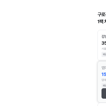
구로
1팩 
강
3
서울
바
앱
1
앱에
바