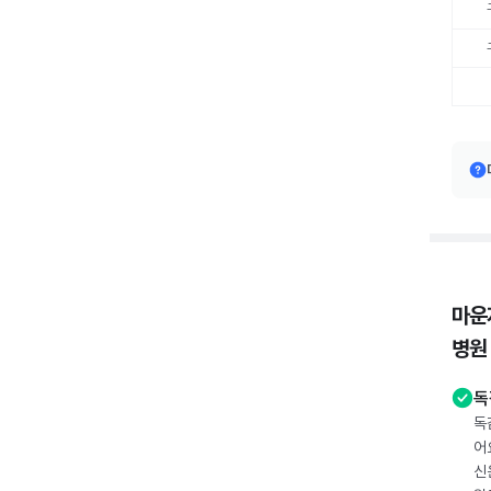
마운
병원
독
독
어
신