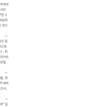
 약국마
조사인
7만 2
 부담하
될 것으
촉진 등
용으로
 · 위
다이어트
 보일
품, 한
11개의
제조사,
태” 입