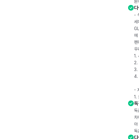
원
다
-
세
G
에
펜
우
1
2.
3.
4
-
1
독
독
차
아
독
다