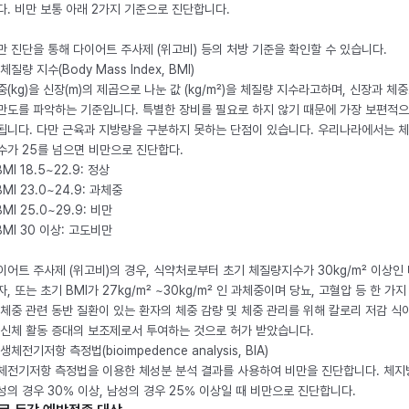
다. 비만 보통 아래 2가지 기준으로 진단합니다.
만 진단을 통해 다이어트 주사제 (위고비) 등의 처방 기준을 확인할 수 있습니다.
체질량 지수(Body Mass Index, BMI)
중(kg)을 신장(m)의 제곱으로 나눈 값 (kg/m²)을 체질량 지수라고하며, 신장과 체
만도를 파악하는 기준입니다. 특별한 장비를 필요로 하지 않기 때문에 가장 보편적으
됩니다. 다만 근육과 지방량을 구분하지 못하는 단점이 있습니다. 우리나라에서는 
수가 25를 넘으면 비만으로 진단합다.
BMI 18.5~22.9: 정상
BMI 23.0~24.9: 과체중
BMI 25.0~29.9: 비만
 BMI 30 이상: 고도비만
이어트 주사제 (위고비)의 경우, 식약처로부터 초기 체질량지수가 30kg/m² 이상인
자, 또는 초기 BMI가 27kg/m² ~30kg/m² 인 과체중이며 당뇨, 고혈압 등 한 가지
 체중 관련 동반 질환이 있는 환자의 체중 감량 및 체중 관리를 위해 칼로리 저감 식
 신체 활동 증대의 보조제로서 투여하는 것으로 허가 받았습니다.
생체전기저항 측정법(bioimpedence analysis, BIA)
체전기저항 측정법을 이용한 체성분 분석 결과를 사용하여 비만을 진단합니다. 체
성의 경우 30% 이상, 남성의 경우 25% 이상일 때 비만으로 진단합니다.