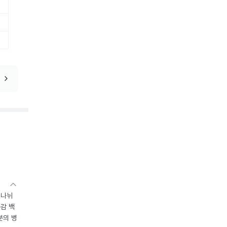
 나뉘
독감 백
분의 병