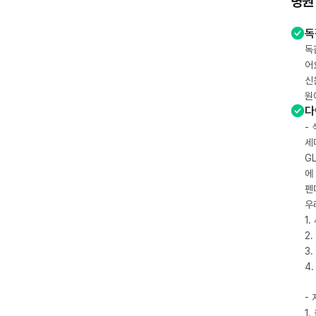
병원
독
독
어
신
원
다
-
세
G
에
펜
우
1
2.
3.
4
-
1