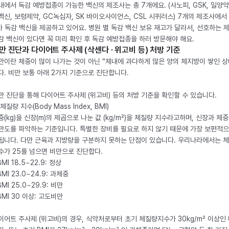
내에서 독감 예방접종이 가능한 백신의 제조사는 총 7개에요. (사노피, GSK, 일양약
백신, 보령제약, GC녹십자, SK 바이오사이언스, CSL 시퀴러스) 7개의 제조사에서 
가 독감 백신을 제공하고 있어요. 병원 별 독감 백신 보유 재고가 달라서, 선호하는 
감 백신이 있다면 꼭 미리 확인 후 독감 예방접종을 하러 방문해야 해요.
만 진단과 다이어트 주사제 (삭센다 · 위고비 등) 처방 기준
만이란 체중이 많이 나가는 것이 아닌 “체내에 과다하게 많은 양의 체지방이 쌓인 상
다. 비만 보통 아래 2가지 기준으로 진단합니다.
만 진단을 통해 다이어트 주사제 (위고비) 등의 처방 기준을 확인할 수 있습니다.
체질량 지수(Body Mass Index, BMI)
중(kg)을 신장(m)의 제곱으로 나눈 값 (kg/m²)을 체질량 지수라고하며, 신장과 체
만도를 파악하는 기준입니다. 특별한 장비를 필요로 하지 않기 때문에 가장 보편적으
됩니다. 다만 근육과 지방량을 구분하지 못하는 단점이 있습니다. 우리나라에서는 
수가 25를 넘으면 비만으로 진단합다.
BMI 18.5~22.9: 정상
BMI 23.0~24.9: 과체중
BMI 25.0~29.9: 비만
 BMI 30 이상: 고도비만
이어트 주사제 (위고비)의 경우, 식약처로부터 초기 체질량지수가 30kg/m² 이상인