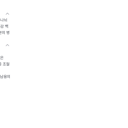
 나뉘
독감 백
분의 병
들은
중 조절
오남용의