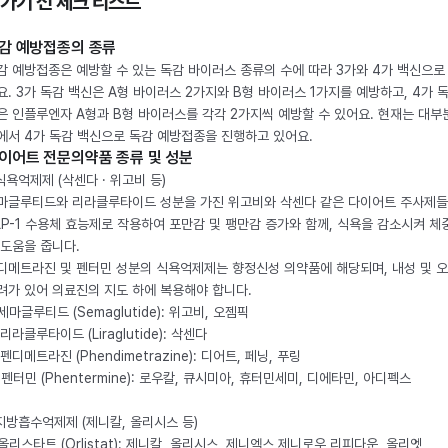
 가기 전 체크 리스트
감 예방접종의 종류
감 예방접종은 예방할 수 있는 독감 바이러스 종류의 수에 따라 3가와 4가 백신으로
요. 3가 독감 백신은 A형 바이러스 2가지와 B형 바이러스 1가지를 예방하고, 4가 
은 인플루엔자 A형과 B형 바이러스를 각각 2가지씩 예방할 수 있어요. 현재는 대부
에서 4가 독감 백신으로 독감 예방접종을 진행하고 있어요.
이어트 전문의약품 종류 및 성분
 식욕억제제 (삭센다 · 위고비 등)
마글루티드와 리라클루타이드 성분을 가진 위고비와 삭센다 같은 다이어트 주사제
LP-1 수용체 효능제로 작용하여 포만감 및 팽만감 증가와 함께, 식욕을 감소시켜 체
 도움을 줍니다.
디메트라진 및 펜터민 성분의 식욕억제제는 향정신성 의약품에 해당되며, 내성 및 
려가 있어 의료진의 지도 하에 복용해야 합니다.
. 세마글루티드 (Semaglutide): 위고비, 오젬픽
 리라클루타이드 (Liraglutide): 삭센다
 펜디메트라진 (Phendimetrazine): 디어트, 페닝, 푸링
. 펜터민 (Phentermine): 로우칼, 큐시미아, 휴터민세미, 디에타민, 아디펙스
 지방흡수억제제 (제니칼, 올리시스 등)
. 올리스타트 (Orlistat): 제니칼, 올리시스, 제니엑스,제니로우,리피다운, 올리엣