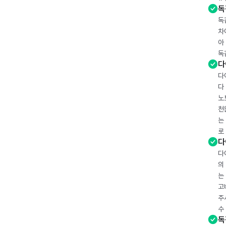
독
독
차
아
독
다
다
다
노
천
는
로
다
다
의
는
고
주
수
독