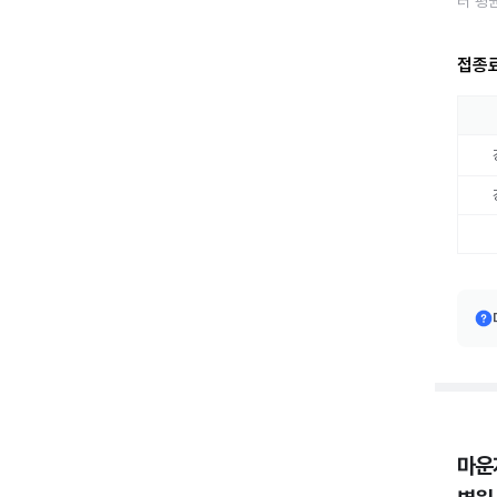
터 평
접종
마운