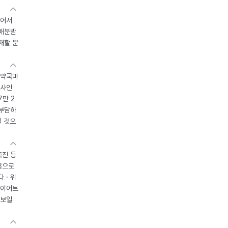
있어서
 배분받
재할 뿐
 약국마
조사인
7만 2
 부담하
될 것으
촉진 등
용으로
 · 위
다이어트
 보일