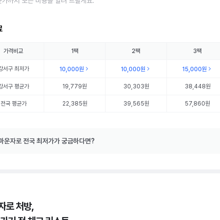
균가까지 모든 비용을 알려 드릴게요.
료
가격비교
1팩
2팩
3팩
강서구
최저가
10,000원
10,000원
15,000원
강서구
평균가
19,779원
30,303원
38,448원
전국 평균가
22,385원
39,565원
57,860원
마운자로 전국 최저가가 궁금하다면?
자로 처방,