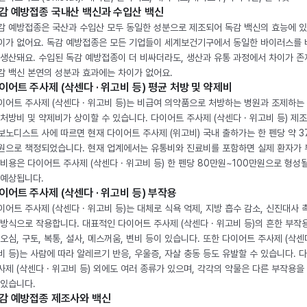
감 예방접종 국내산 백신과 수입산 백신
감 예방접종은 국산과 수입산 모두 동일한 성분으로 제조되어 독감 백신의 효능에 
이가 없어요. 독감 예방접종은 모든 기업들이 세계보건기구에서 동일한 바이러스를
 생산돼요. 수입된 독감 예방접종이 더 비싸더라도, 생산과 유통 과정에서 차이가 존
감 백신 본연의 성분과 효과에는 차이가 없어요.
이어트 주사제 (삭센다 · 위고비 등) 평균 처방 및 약제비
이어트 주사제 (삭센다 · 위고비 등)는 비급여 의약품으로 처방하는 병원과 조제하는
 처방비 및 약제비가 상이할 수 있습니다. 다이어트 주사제 (삭센다 · 위고비 등) 제
보노디스트 사에 따르면 현재 다이어트 주사제 (위고비) 국내 출하가는 한 펜당 약 3
원으로 책정되었습니다. 현재 업계에서는 유통비와 진료비를 포함하면 실제 환자가
 비용은 다이어트 주사제 (삭센다 · 위고비 등) 한 펜당 80만원~100만원으로 형성
 예상됩니다.
이어트 주사제 (삭센다 · 위고비 등) 부작용
이어트 주사제 (삭센다 · 위고비 등)는 대체로 식욕 억제, 지방 흡수 감소, 신진대사 
 방식으로 작용합니다. 대표적인 다이어트 주사제 (삭센다 · 위고비 등)의 흔한 부작
 오심, 구토, 복통, 설사, 메스꺼움, 변비 등이 있습니다. 또한 다이어트 주사제 (삭센다
비 등)는 사람에 따라 알레르기 반응, 우울증, 자살 충동 등도 유발할 수 있습니다. 
사제 (삭센다 · 위고비 등) 외에도 여러 종류가 있으며, 각각의 약물은 다른 부작용을
 있습니다.
감 예방접종 제조사와 백신