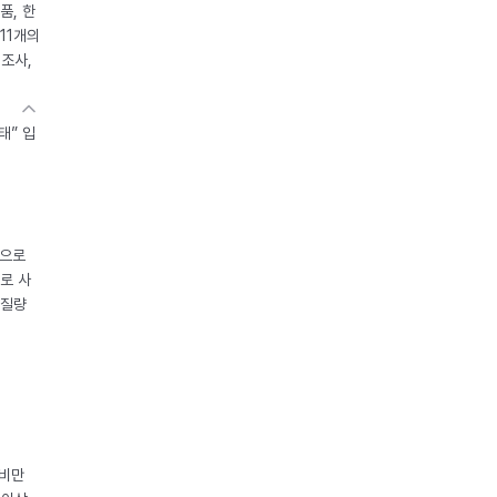
품, 한
11개의
제조사,
태” 입
중으로
로 사
체질량
 비만