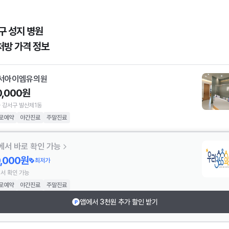
구 성지 병원
처방 가격 정보
서아이엠유의원
0,000원
 강서구 발산제1동
로예약
야간진료
주말진료
에서 바로 확인 가능
0,000원
최저가
서 확인 가능
로예약
야간진료
주말진료
앱에서 3천원 추가 할인 받기