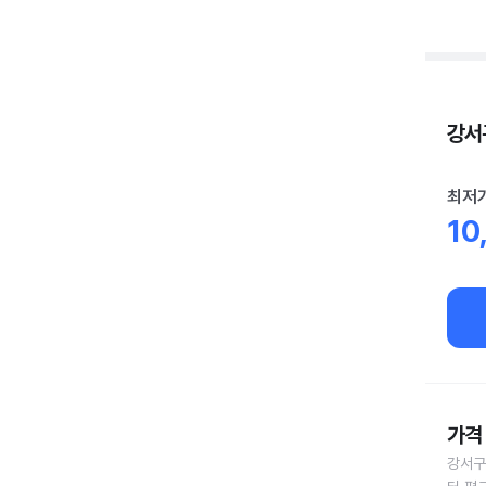
강서구
최저
10
가격 
강서구