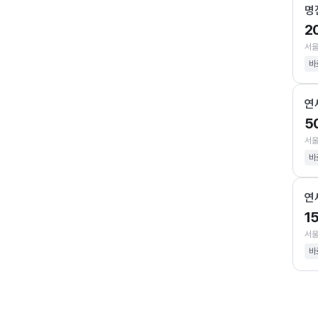
명
2
서울
바
연
5
서울
바
연
1
서울
바