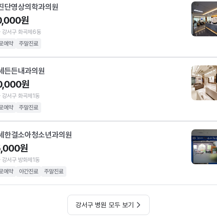
진단영상의학과의원
0,000원
 강서구 화곡제6동
로예약
주말진료
세든든내과의원
0,000원
 강서구 화곡제1동
로예약
주말진료
세한결소아청소년과의원
5,000원
 강서구 방화제1동
로예약
야간진료
주말진료
강서구 병원 모두 보기