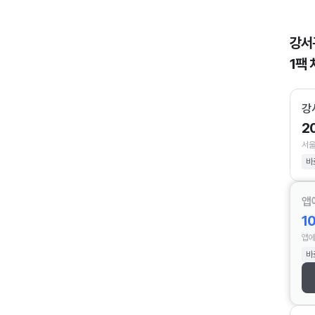
강서
1팩 
강
2
서울
바
앱
1
앱에
바