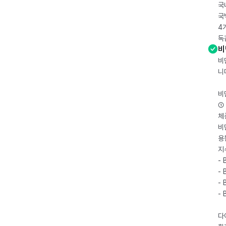
국
국
4
독
비
비
니
비
① 
체
비
용
지
- 
- 
- 
-
다