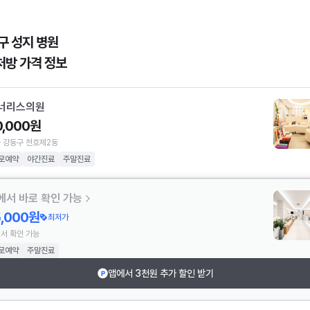
구 성지 병원
처방 가격 정보
너리스의원
0,000원
 강동구 천호제2동
로예약
야간진료
주말진료
에서 바로 확인 가능
5,000원
최저가
서 확인 가능
로예약
주말진료
앱에서 3천원 추가 할인 받기