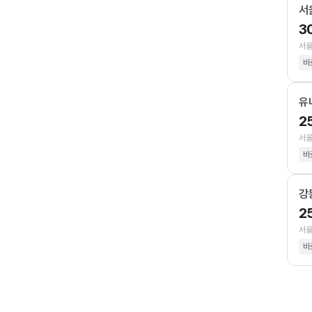
서
3
서울
바
유
2
서울
바
강
2
서울
바