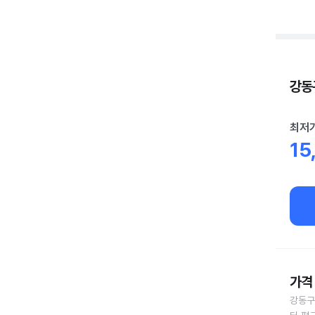
강동구
최저
15
가격 
강동구