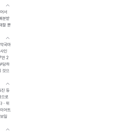
있어서
 배분받
재할 뿐
 약국마
조사인
7만 2
 부담하
될 것으
촉진 등
용으로
 · 위
다이어트
 보일