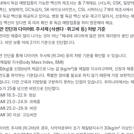
내에서 독감 예방접종이 가능한 백신의 제조사는 총 7개에요. (사노피, GSK, 일양약
백신, 보령제약, GC녹십자, SK 바이오사이언스, CSL 시퀴러스) 7개의 제조사에서 
가 독감 백신을 제공하고 있어요. 병원 별 독감 백신 보유 재고가 달라서, 선호하는 
감 백신이 있다면 꼭 미리 확인 후 독감 예방접종을 하러 방문해야 해요.
만 진단과 다이어트 주사제 (삭센다 · 위고비 등) 처방 기준
만이란 체중이 많이 나가는 것이 아닌 “체내에 과다하게 많은 양의 체지방이 쌓인 상
다. 비만 보통 아래 2가지 기준으로 진단합니다.
만 진단을 통해 다이어트 주사제 (위고비) 등의 처방 기준을 확인할 수 있습니다.
체질량 지수(Body Mass Index, BMI)
중(kg)을 신장(m)의 제곱으로 나눈 값 (kg/m²)을 체질량 지수라고하며, 신장과 체
만도를 파악하는 기준입니다. 특별한 장비를 필요로 하지 않기 때문에 가장 보편적으
됩니다. 다만 근육과 지방량을 구분하지 못하는 단점이 있습니다. 우리나라에서는 
수가 25를 넘으면 비만으로 진단합다.
BMI 18.5~22.9: 정상
BMI 23.0~24.9: 과체중
BMI 25.0~29.9: 비만
 BMI 30 이상: 고도비만
이어트 주사제 (위고비)의 경우, 식약처로부터 초기 체질량지수가 30kg/m² 이상인