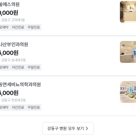
울에스의원
0,000원
 강동구 고덕제1동
로예약
야간진료
주말진료
나산부인과의원
5,000원
 강동구 성내제3동
로예약
야간진료
주말진료
동연세비뇨의학과의원
5,000원
 강동구 천호제3동
로예약
야간진료
주말진료
강동구 병원 모두 보기