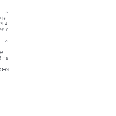
 나뉘
독감 백
분의 병
들은
중 조절
오남용의