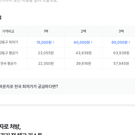
균가까지 모든 비용을 알려 드릴게요.
료
가격비교
1팩
2팩
3팩
강동구
최저가
15,000원
40,000원
60,000원
강동구
평균가
23,055원
43,939원
63,939원
전국 평균가
22,350원
39,616원
57,945원
마운자로 전국 최저가가 궁금하다면?
자로 처방,