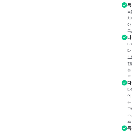
독
독
차
아
독
다
다
다
노
천
는
로
다
다
의
는
고
주
수
독