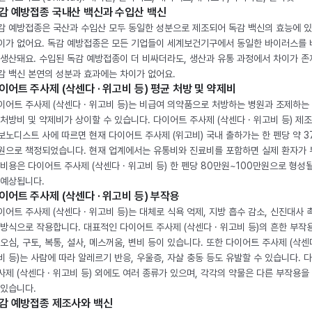
감 예방접종 국내산 백신과 수입산 백신
감 예방접종은 국산과 수입산 모두 동일한 성분으로 제조되어 독감 백신의 효능에 
이가 없어요. 독감 예방접종은 모든 기업들이 세계보건기구에서 동일한 바이러스를
 생산돼요. 수입된 독감 예방접종이 더 비싸더라도, 생산과 유통 과정에서 차이가 존
감 백신 본연의 성분과 효과에는 차이가 없어요.
이어트 주사제 (삭센다 · 위고비 등) 평균 처방 및 약제비
이어트 주사제 (삭센다 · 위고비 등)는 비급여 의약품으로 처방하는 병원과 조제하는
 처방비 및 약제비가 상이할 수 있습니다. 다이어트 주사제 (삭센다 · 위고비 등) 제
보노디스트 사에 따르면 현재 다이어트 주사제 (위고비) 국내 출하가는 한 펜당 약 3
원으로 책정되었습니다. 현재 업계에서는 유통비와 진료비를 포함하면 실제 환자가
 비용은 다이어트 주사제 (삭센다 · 위고비 등) 한 펜당 80만원~100만원으로 형성
 예상됩니다.
이어트 주사제 (삭센다 · 위고비 등) 부작용
이어트 주사제 (삭센다 · 위고비 등)는 대체로 식욕 억제, 지방 흡수 감소, 신진대사 
 방식으로 작용합니다. 대표적인 다이어트 주사제 (삭센다 · 위고비 등)의 흔한 부작
 오심, 구토, 복통, 설사, 메스꺼움, 변비 등이 있습니다. 또한 다이어트 주사제 (삭센다
비 등)는 사람에 따라 알레르기 반응, 우울증, 자살 충동 등도 유발할 수 있습니다. 
사제 (삭센다 · 위고비 등) 외에도 여러 종류가 있으며, 각각의 약물은 다른 부작용을
 있습니다.
감 예방접종 제조사와 백신