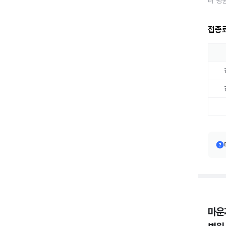
터 평
접종
마운