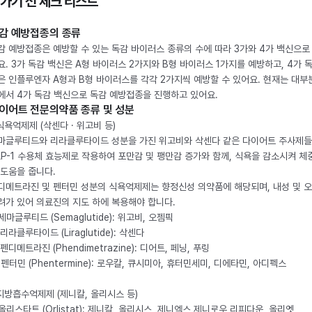
 가기 전 체크 리스트
감 예방접종의 종류
감 예방접종은 예방할 수 있는 독감 바이러스 종류의 수에 따라 3가와 4가 백신으로
요. 3가 독감 백신은 A형 바이러스 2가지와 B형 바이러스 1가지를 예방하고, 4가 
은 인플루엔자 A형과 B형 바이러스를 각각 2가지씩 예방할 수 있어요. 현재는 대부
에서 4가 독감 백신으로 독감 예방접종을 진행하고 있어요.
이어트 전문의약품 종류 및 성분
 식욕억제제 (삭센다 · 위고비 등)
마글루티드와 리라클루타이드 성분을 가진 위고비와 삭센다 같은 다이어트 주사제
LP-1 수용체 효능제로 작용하여 포만감 및 팽만감 증가와 함께, 식욕을 감소시켜 체
 도움을 줍니다.
디메트라진 및 펜터민 성분의 식욕억제제는 향정신성 의약품에 해당되며, 내성 및 
려가 있어 의료진의 지도 하에 복용해야 합니다.
. 세마글루티드 (Semaglutide): 위고비, 오젬픽
 리라클루타이드 (Liraglutide): 삭센다
 펜디메트라진 (Phendimetrazine): 디어트, 페닝, 푸링
. 펜터민 (Phentermine): 로우칼, 큐시미아, 휴터민세미, 디에타민, 아디펙스
 지방흡수억제제 (제니칼, 올리시스 등)
. 올리스타트 (Orlistat): 제니칼, 올리시스, 제니엑스,제니로우,리피다운, 올리엣