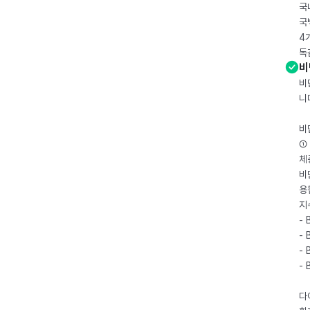
국
국
4
독
비
비
니
비
① 
체
비
용
지
- 
- 
- 
-
다