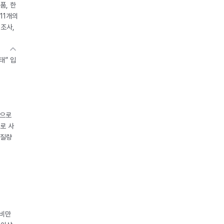
품, 한
11개의
제조사,
태” 입
중으로
로 사
체질량
 비만