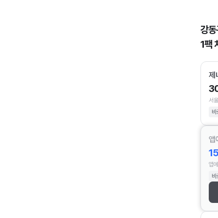
강동
1팩 
제
3
서울
바
앱
1
앱에
바