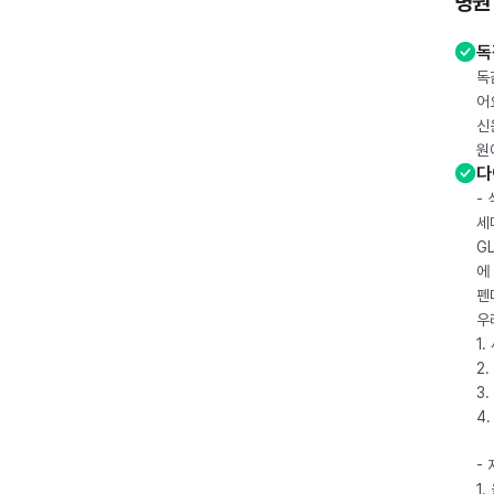
병원
독
독
어
신
원
다
-
세
G
에
펜
우
1
2.
3.
4
-
1