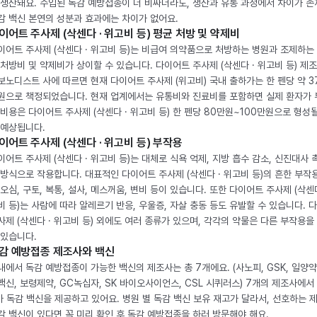
 생산돼요. 수입된 독감 예방접종이 더 비싸더라도, 생산과 유통 과정에서 차이가 존
감 백신 본연의 성분과 효과에는 차이가 없어요.
이어트 주사제 (삭센다 · 위고비 등) 평균 처방 및 약제비
이어트 주사제 (삭센다 · 위고비 등)는 비급여 의약품으로 처방하는 병원과 조제하는
 처방비 및 약제비가 상이할 수 있습니다. 다이어트 주사제 (삭센다 · 위고비 등) 제
보노디스트 사에 따르면 현재 다이어트 주사제 (위고비) 국내 출하가는 한 펜당 약 3
원으로 책정되었습니다. 현재 업계에서는 유통비와 진료비를 포함하면 실제 환자가
 비용은 다이어트 주사제 (삭센다 · 위고비 등) 한 펜당 80만원~100만원으로 형성
 예상됩니다.
이어트 주사제 (삭센다 · 위고비 등) 부작용
이어트 주사제 (삭센다 · 위고비 등)는 대체로 식욕 억제, 지방 흡수 감소, 신진대사 
 방식으로 작용합니다. 대표적인 다이어트 주사제 (삭센다 · 위고비 등)의 흔한 부작
 오심, 구토, 복통, 설사, 메스꺼움, 변비 등이 있습니다. 또한 다이어트 주사제 (삭센다
비 등)는 사람에 따라 알레르기 반응, 우울증, 자살 충동 등도 유발할 수 있습니다. 
사제 (삭센다 · 위고비 등) 외에도 여러 종류가 있으며, 각각의 약물은 다른 부작용을
 있습니다.
감 예방접종 제조사와 백신
내에서 독감 예방접종이 가능한 백신의 제조사는 총 7개에요. (사노피, GSK, 일양약
백신, 보령제약, GC녹십자, SK 바이오사이언스, CSL 시퀴러스) 7개의 제조사에서 
가 독감 백신을 제공하고 있어요. 병원 별 독감 백신 보유 재고가 달라서, 선호하는 
감 백신이 있다면 꼭 미리 확인 후 독감 예방접종을 하러 방문해야 해요.