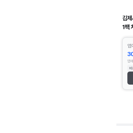
김제
1팩 
앱
3
앱에
바