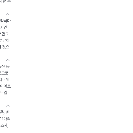
재할 뿐
 약국마
조사인
7만 2
 부담하
될 것으
촉진 등
용으로
 · 위
다이어트
 보일
품, 한
11개의
제조사,