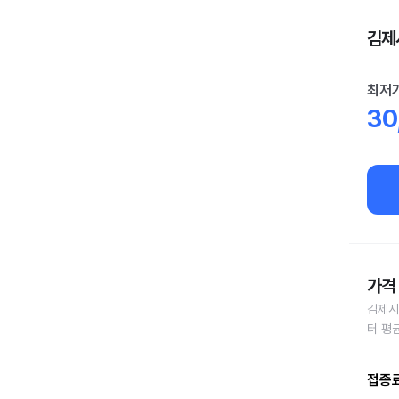
김제시
최저
30
가격 
김제시
터 평
접종