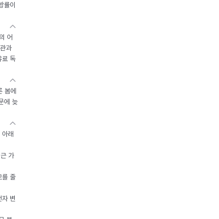
지방률이
의 어
기관과
유료 독
른 봄에
문에 늦
 아래
접근 가
모를 줄
전자 변