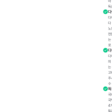
아
독
다
다
다
노
천
는
로
다
다
의
는
고
주
수
독
국
국
4
독