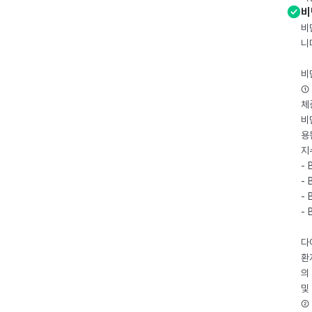
비
비
니
비
① 
체
비
용
지
- 
- 
- 
-
다
환
의
및
② 