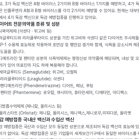
요. 3가 독감 백신은 A형 바이러스 2가지와 B형 바이러스 1가지를 예방하고, 4가 
은 인플루엔자 A형과 B형 바이러스를 각각 2가지씩 예방할 수 있어요. 현재는 대부
에서 4가 독감 백신으로 독감 예방접종을 진행하고 있어요.
이어트 전문의약품 종류 및 성분
 식욕억제제 (삭센다 · 위고비 등)
마글루티드와 리라클루타이드 성분을 가진 위고비와 삭센다 같은 다이어트 주사제
LP-1 수용체 효능제로 작용하여 포만감 및 팽만감 증가와 함께, 식욕을 감소시켜 체
 도움을 줍니다.
디메트라진 및 펜터민 성분의 식욕억제제는 향정신성 의약품에 해당되며, 내성 및 
려가 있어 의료진의 지도 하에 복용해야 합니다.
. 세마글루티드 (Semaglutide): 위고비, 오젬픽
 리라클루타이드 (Liraglutide): 삭센다
 펜디메트라진 (Phendimetrazine): 디어트, 페닝, 푸링
. 펜터민 (Phentermine): 로우칼, 큐시미아, 휴터민세미, 디에타민, 아디펙스
 지방흡수억제제 (제니칼, 올리시스 등)
. 올리스타트 (Orlistat): 제니칼, 올리시스, 제니엑스,제니로우,리피다운, 올리엣
감 예방접종 국내산 백신과 수입산 백신
감 예방접종은 국산과 수입산 모두 동일한 성분으로 제조되어 독감 백신의 효능에 
이가 없어요. 독감 예방접종은 모든 기업들이 세계보건기구에서 동일한 바이러스를