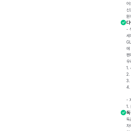
어
신
원
다
-
세
G
에
펜
우
1
2.
3.
4
-
1
독
독
차