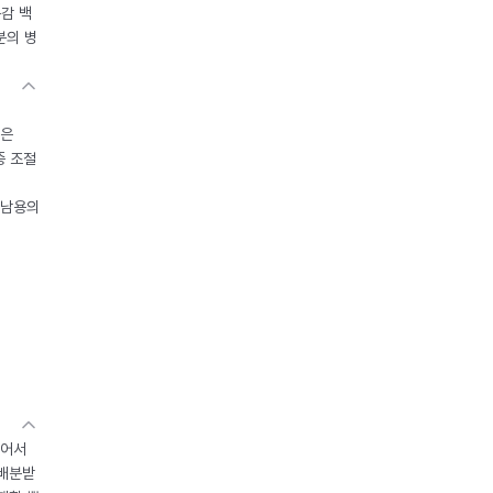
독감 백
분의 병
들은
중 조절
오남용의
있어서
 배분받