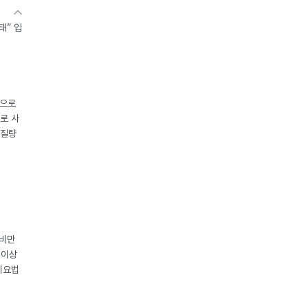
태” 입
중으로
로 사
체질량
 비만
 이상
이요법