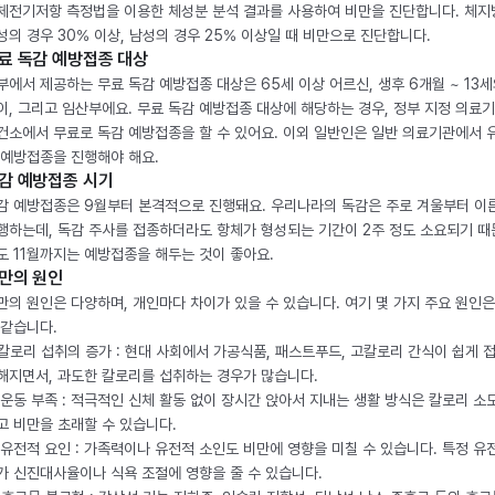
체전기저항 측정법을 이용한 체성분 분석 결과를 사용하여 비만을 진단합니다. 체
성의 경우 30% 이상, 남성의 경우 25% 이상일 때 비만으로 진단합니다.
료 독감 예방접종 대상
부에서 제공하는 무료 독감 예방접종 대상은 65세 이상 어르신, 생후 6개월 ~ 13세
이, 그리고 임산부에요. 무료 독감 예방접종 대상에 해당하는 경우, 정부 지정 의료
건소에서 무료로 독감 예방접종을 할 수 있어요. 이외 일반인은 일반 의료기관에서 
 예방접종을 진행해야 해요.
감 예방접종 시기
감 예방접종은 9월부터 본격적으로 진행돼요. 우리나라의 독감은 주로 겨울부터 이
행하는데, 독감 주사를 접종하더라도 항체가 형성되는 기간이 2주 정도 소요되기 때
도 11월까지는 예방접종을 해두는 것이 좋아요.
만의 원인
만의 원인은 다양하며, 개인마다 차이가 있을 수 있습니다. 여기 몇 가지 주요 원인은
 같습니다.
. 칼로리 섭취의 증가 : 현대 사회에서 가공식품, 패스트푸드, 고칼로리 간식이 쉽게 
해지면서, 과도한 칼로리를 섭취하는 경우가 많습니다.
. 운동 부족 : 적극적인 신체 활동 없이 장시간 앉아서 지내는 생활 방식은 칼로리 소
고 비만을 초래할 수 있습니다.
. 유전적 요인 : 가족력이나 유전적 소인도 비만에 영향을 미칠 수 있습니다. 특정 유
가 신진대사율이나 식욕 조절에 영향을 줄 수 있습니다.