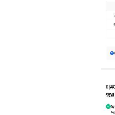
마운
병원
독
독