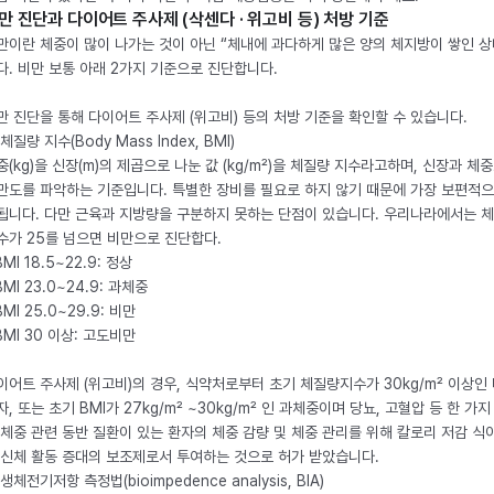
만 진단과 다이어트 주사제 (삭센다 · 위고비 등) 처방 기준
만이란 체중이 많이 나가는 것이 아닌 “체내에 과다하게 많은 양의 체지방이 쌓인 상
다. 비만 보통 아래 2가지 기준으로 진단합니다.
만 진단을 통해 다이어트 주사제 (위고비) 등의 처방 기준을 확인할 수 있습니다.
체질량 지수(Body Mass Index, BMI)
중(kg)을 신장(m)의 제곱으로 나눈 값 (kg/m²)을 체질량 지수라고하며, 신장과 체
만도를 파악하는 기준입니다. 특별한 장비를 필요로 하지 않기 때문에 가장 보편적으
됩니다. 다만 근육과 지방량을 구분하지 못하는 단점이 있습니다. 우리나라에서는 
수가 25를 넘으면 비만으로 진단합다.
BMI 18.5~22.9: 정상
BMI 23.0~24.9: 과체중
BMI 25.0~29.9: 비만
 BMI 30 이상: 고도비만
이어트 주사제 (위고비)의 경우, 식약처로부터 초기 체질량지수가 30kg/m² 이상인
자, 또는 초기 BMI가 27kg/m² ~30kg/m² 인 과체중이며 당뇨, 고혈압 등 한 가지
 체중 관련 동반 질환이 있는 환자의 체중 감량 및 체중 관리를 위해 칼로리 저감 식
 신체 활동 증대의 보조제로서 투여하는 것으로 허가 받았습니다.
생체전기저항 측정법(bioimpedence analysis, BIA)