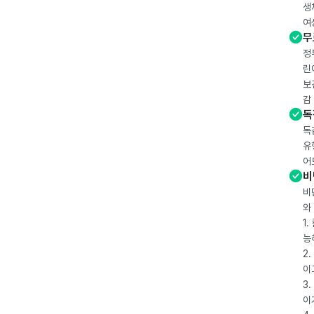
생
여
무
정
린
보
감
독
독
유
어
비
비
와
1
능
2
이
3
이