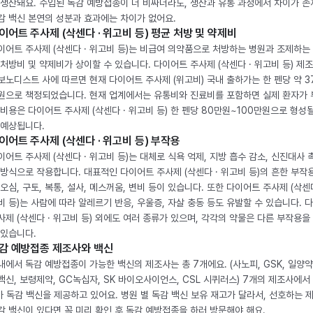
 생산돼요. 수입된 독감 예방접종이 더 비싸더라도, 생산과 유통 과정에서 차이가 존
감 백신 본연의 성분과 효과에는 차이가 없어요.
이어트 주사제 (삭센다 · 위고비 등) 평균 처방 및 약제비
이어트 주사제 (삭센다 · 위고비 등)는 비급여 의약품으로 처방하는 병원과 조제하는
 처방비 및 약제비가 상이할 수 있습니다. 다이어트 주사제 (삭센다 · 위고비 등) 제
보노디스트 사에 따르면 현재 다이어트 주사제 (위고비) 국내 출하가는 한 펜당 약 3
원으로 책정되었습니다. 현재 업계에서는 유통비와 진료비를 포함하면 실제 환자가
 비용은 다이어트 주사제 (삭센다 · 위고비 등) 한 펜당 80만원~100만원으로 형성
 예상됩니다.
이어트 주사제 (삭센다 · 위고비 등) 부작용
이어트 주사제 (삭센다 · 위고비 등)는 대체로 식욕 억제, 지방 흡수 감소, 신진대사 
 방식으로 작용합니다. 대표적인 다이어트 주사제 (삭센다 · 위고비 등)의 흔한 부작
 오심, 구토, 복통, 설사, 메스꺼움, 변비 등이 있습니다. 또한 다이어트 주사제 (삭센다
비 등)는 사람에 따라 알레르기 반응, 우울증, 자살 충동 등도 유발할 수 있습니다. 
사제 (삭센다 · 위고비 등) 외에도 여러 종류가 있으며, 각각의 약물은 다른 부작용을
 있습니다.
감 예방접종 제조사와 백신
내에서 독감 예방접종이 가능한 백신의 제조사는 총 7개에요. (사노피, GSK, 일양약
백신, 보령제약, GC녹십자, SK 바이오사이언스, CSL 시퀴러스) 7개의 제조사에서 
가 독감 백신을 제공하고 있어요. 병원 별 독감 백신 보유 재고가 달라서, 선호하는 
감 백신이 있다면 꼭 미리 확인 후 독감 예방접종을 하러 방문해야 해요.