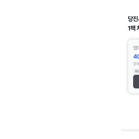
당진
1팩 
앱
4
앱에
바