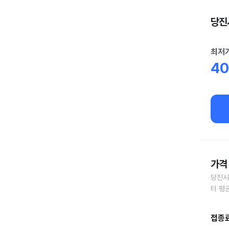
당진시
최저
40
가격 
당진시
터 평
접종