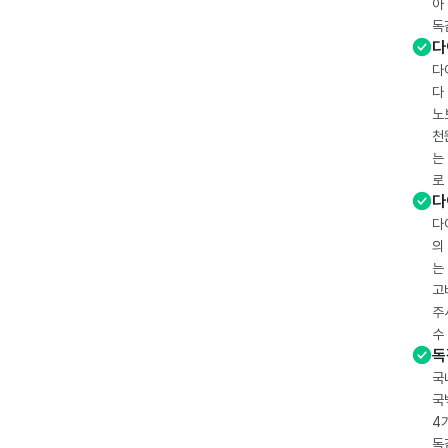
아
독
다
다
다
노
천
는
로
다
다
의
는
고
주
수
독
국
국
4
독