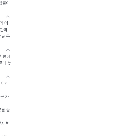
지방률이
의 어
기관과
유료 독
른 봄에
문에 늦
 아래
접근 가
모를 줄
전자 변