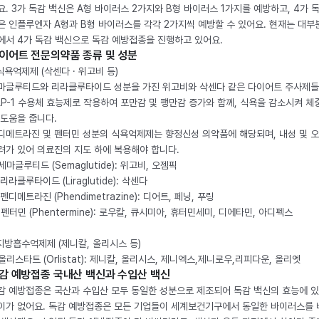
요. 3가 독감 백신은 A형 바이러스 2가지와 B형 바이러스 1가지를 예방하고, 4가 
은 인플루엔자 A형과 B형 바이러스를 각각 2가지씩 예방할 수 있어요. 현재는 대부
에서 4가 독감 백신으로 독감 예방접종을 진행하고 있어요.
이어트 전문의약품 종류 및 성분
 식욕억제제 (삭센다 · 위고비 등)
마글루티드와 리라클루타이드 성분을 가진 위고비와 삭센다 같은 다이어트 주사제
LP-1 수용체 효능제로 작용하여 포만감 및 팽만감 증가와 함께, 식욕을 감소시켜 체
 도움을 줍니다.
디메트라진 및 펜터민 성분의 식욕억제제는 향정신성 의약품에 해당되며, 내성 및 
려가 있어 의료진의 지도 하에 복용해야 합니다.
. 세마글루티드 (Semaglutide): 위고비, 오젬픽
 리라클루타이드 (Liraglutide): 삭센다
 펜디메트라진 (Phendimetrazine): 디어트, 페닝, 푸링
. 펜터민 (Phentermine): 로우칼, 큐시미아, 휴터민세미, 디에타민, 아디펙스
 지방흡수억제제 (제니칼, 올리시스 등)
. 올리스타트 (Orlistat): 제니칼, 올리시스, 제니엑스,제니로우,리피다운, 올리엣
감 예방접종 국내산 백신과 수입산 백신
감 예방접종은 국산과 수입산 모두 동일한 성분으로 제조되어 독감 백신의 효능에 
이가 없어요. 독감 예방접종은 모든 기업들이 세계보건기구에서 동일한 바이러스를