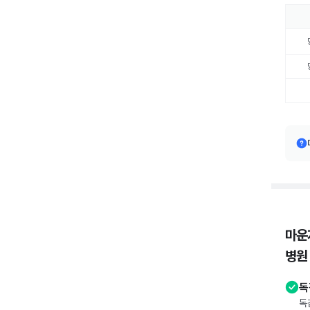
마운
병원
독
독