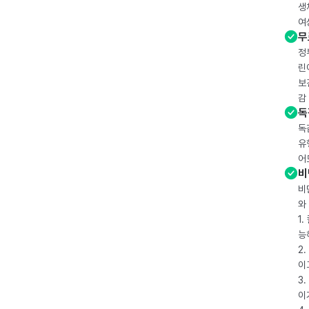
생
여
무
정
린
보
감
독
독
유
어
비
비
와
1
능
2
이
3
이