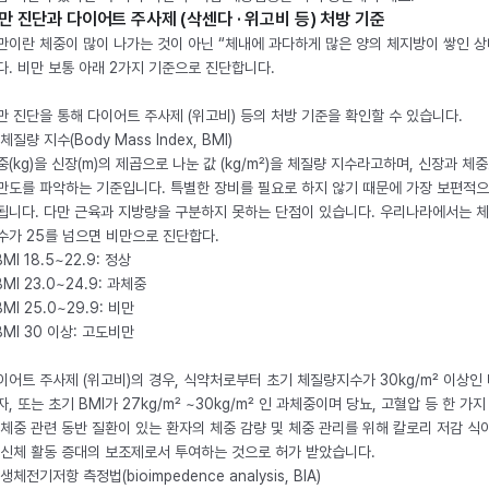
만 진단과 다이어트 주사제 (삭센다 · 위고비 등) 처방 기준
만이란 체중이 많이 나가는 것이 아닌 “체내에 과다하게 많은 양의 체지방이 쌓인 상
다. 비만 보통 아래 2가지 기준으로 진단합니다.
만 진단을 통해 다이어트 주사제 (위고비) 등의 처방 기준을 확인할 수 있습니다.
체질량 지수(Body Mass Index, BMI)
중(kg)을 신장(m)의 제곱으로 나눈 값 (kg/m²)을 체질량 지수라고하며, 신장과 체
만도를 파악하는 기준입니다. 특별한 장비를 필요로 하지 않기 때문에 가장 보편적으
됩니다. 다만 근육과 지방량을 구분하지 못하는 단점이 있습니다. 우리나라에서는 
수가 25를 넘으면 비만으로 진단합다.
BMI 18.5~22.9: 정상
BMI 23.0~24.9: 과체중
BMI 25.0~29.9: 비만
 BMI 30 이상: 고도비만
이어트 주사제 (위고비)의 경우, 식약처로부터 초기 체질량지수가 30kg/m² 이상인
자, 또는 초기 BMI가 27kg/m² ~30kg/m² 인 과체중이며 당뇨, 고혈압 등 한 가지
 체중 관련 동반 질환이 있는 환자의 체중 감량 및 체중 관리를 위해 칼로리 저감 식
 신체 활동 증대의 보조제로서 투여하는 것으로 허가 받았습니다.
생체전기저항 측정법(bioimpedence analysis, BIA)