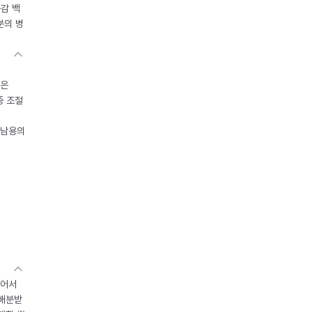
독감 백
분의 병
들은
중 조절
오남용의
있어서
 배분받