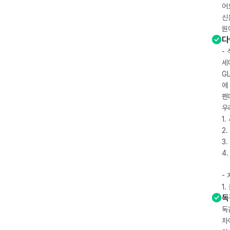
어
신
원
다
-
세
G
에
펜
우
1
2.
3.
4
-
1
독
독
차