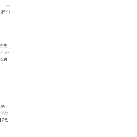
태” 입
중으로
로 사
체질량
 비만
 이상
이요법