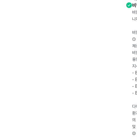
비
비
니
비
① 
체
비
용
지
- 
- 
- 
-
다
환
의
및
② 