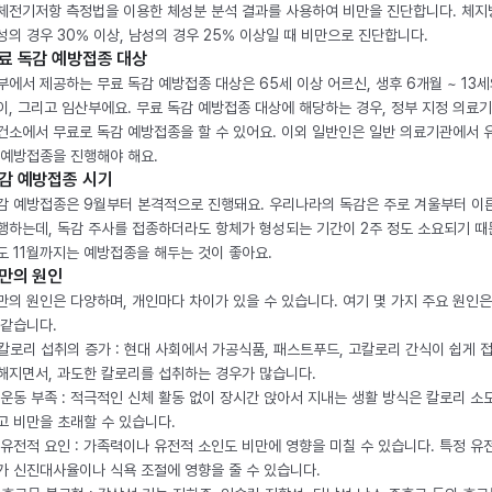
체전기저항 측정법을 이용한 체성분 분석 결과를 사용하여 비만을 진단합니다. 체
성의 경우 30% 이상, 남성의 경우 25% 이상일 때 비만으로 진단합니다.
료 독감 예방접종 대상
부에서 제공하는 무료 독감 예방접종 대상은 65세 이상 어르신, 생후 6개월 ~ 13세
이, 그리고 임산부에요. 무료 독감 예방접종 대상에 해당하는 경우, 정부 지정 의료
건소에서 무료로 독감 예방접종을 할 수 있어요. 이외 일반인은 일반 의료기관에서 
 예방접종을 진행해야 해요.
감 예방접종 시기
감 예방접종은 9월부터 본격적으로 진행돼요. 우리나라의 독감은 주로 겨울부터 이
행하는데, 독감 주사를 접종하더라도 항체가 형성되는 기간이 2주 정도 소요되기 때
도 11월까지는 예방접종을 해두는 것이 좋아요.
만의 원인
만의 원인은 다양하며, 개인마다 차이가 있을 수 있습니다. 여기 몇 가지 주요 원인은
 같습니다.
. 칼로리 섭취의 증가 : 현대 사회에서 가공식품, 패스트푸드, 고칼로리 간식이 쉽게 
해지면서, 과도한 칼로리를 섭취하는 경우가 많습니다.
. 운동 부족 : 적극적인 신체 활동 없이 장시간 앉아서 지내는 생활 방식은 칼로리 소
고 비만을 초래할 수 있습니다.
. 유전적 요인 : 가족력이나 유전적 소인도 비만에 영향을 미칠 수 있습니다. 특정 유
가 신진대사율이나 식욕 조절에 영향을 줄 수 있습니다.