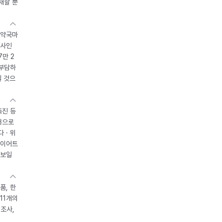
재할 뿐
 약국마
조사인
7만 2
 부담하
될 것으
촉진 등
용으로
 · 위
다이어트
 보일
품, 한
11개의
제조사,