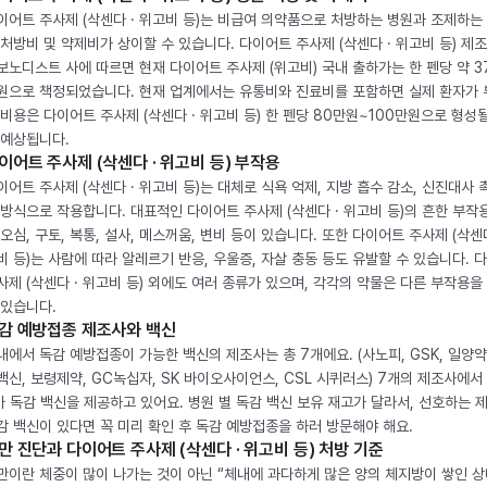
이어트 주사제 (삭센다 · 위고비 등)는 비급여 의약품으로 처방하는 병원과 조제하는
 처방비 및 약제비가 상이할 수 있습니다. 다이어트 주사제 (삭센다 · 위고비 등) 제
보노디스트 사에 따르면 현재 다이어트 주사제 (위고비) 국내 출하가는 한 펜당 약 3
원으로 책정되었습니다. 현재 업계에서는 유통비와 진료비를 포함하면 실제 환자가
 비용은 다이어트 주사제 (삭센다 · 위고비 등) 한 펜당 80만원~100만원으로 형성
 예상됩니다.
이어트 주사제 (삭센다 · 위고비 등) 부작용
이어트 주사제 (삭센다 · 위고비 등)는 대체로 식욕 억제, 지방 흡수 감소, 신진대사 
 방식으로 작용합니다. 대표적인 다이어트 주사제 (삭센다 · 위고비 등)의 흔한 부작
 오심, 구토, 복통, 설사, 메스꺼움, 변비 등이 있습니다. 또한 다이어트 주사제 (삭센다
비 등)는 사람에 따라 알레르기 반응, 우울증, 자살 충동 등도 유발할 수 있습니다. 
사제 (삭센다 · 위고비 등) 외에도 여러 종류가 있으며, 각각의 약물은 다른 부작용을
 있습니다.
감 예방접종 제조사와 백신
내에서 독감 예방접종이 가능한 백신의 제조사는 총 7개에요. (사노피, GSK, 일양약
백신, 보령제약, GC녹십자, SK 바이오사이언스, CSL 시퀴러스) 7개의 제조사에서 
가 독감 백신을 제공하고 있어요. 병원 별 독감 백신 보유 재고가 달라서, 선호하는 
감 백신이 있다면 꼭 미리 확인 후 독감 예방접종을 하러 방문해야 해요.
만 진단과 다이어트 주사제 (삭센다 · 위고비 등) 처방 기준
만이란 체중이 많이 나가는 것이 아닌 “체내에 과다하게 많은 양의 체지방이 쌓인 상