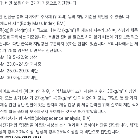
다. 비만 보통 아래 2가지 기준으로 진단합니다.
만 진단을 통해 다이어트 주사제 (위고비) 등의 처방 기준을 확인할 수 있습니다.
체질량 지수(Body Mass Index, BMI)
중(kg)을 신장(m)의 제곱으로 나눈 값 (kg/m²)을 체질량 지수라고하며, 신장과 체
만도를 파악하는 기준입니다. 특별한 장비를 필요로 하지 않기 때문에 가장 보편적으
됩니다. 다만 근육과 지방량을 구분하지 못하는 단점이 있습니다. 우리나라에서는 
수가 25를 넘으면 비만으로 진단합다.
BMI 18.5~22.9: 정상
BMI 23.0~24.9: 과체중
BMI 25.0~29.9: 비만
 BMI 30 이상: 고도비만
이어트 주사제 (위고비)의 경우, 식약처로부터 초기 체질량지수가 30kg/m² 이상인
자, 또는 초기 BMI가 27kg/m² ~30kg/m² 인 과체중이며 당뇨, 고혈압 등 한 가지
 체중 관련 동반 질환이 있는 환자의 체중 감량 및 체중 관리를 위해 칼로리 저감 식
 신체 활동 증대의 보조제로서 투여하는 것으로 허가 받았습니다.
생체전기저항 측정법(bioimpedence analysis, BIA)
체전기저항 측정법을 이용한 체성분 분석 결과를 사용하여 비만을 진단합니다. 체
성의 경우 30% 이상, 남성의 경우 25% 이상일 때 비만으로 진단합니다.