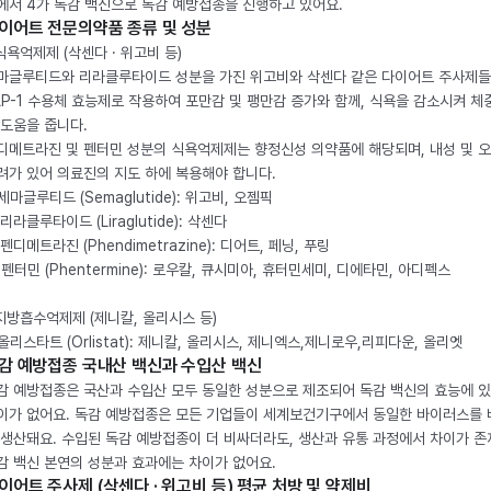
에서 4가 독감 백신으로 독감 예방접종을 진행하고 있어요.
이어트 전문의약품 종류 및 성분
 식욕억제제 (삭센다 · 위고비 등)
마글루티드와 리라클루타이드 성분을 가진 위고비와 삭센다 같은 다이어트 주사제
LP-1 수용체 효능제로 작용하여 포만감 및 팽만감 증가와 함께, 식욕을 감소시켜 체
 도움을 줍니다.
디메트라진 및 펜터민 성분의 식욕억제제는 향정신성 의약품에 해당되며, 내성 및 
려가 있어 의료진의 지도 하에 복용해야 합니다.
. 세마글루티드 (Semaglutide): 위고비, 오젬픽
 리라클루타이드 (Liraglutide): 삭센다
 펜디메트라진 (Phendimetrazine): 디어트, 페닝, 푸링
. 펜터민 (Phentermine): 로우칼, 큐시미아, 휴터민세미, 디에타민, 아디펙스
 지방흡수억제제 (제니칼, 올리시스 등)
. 올리스타트 (Orlistat): 제니칼, 올리시스, 제니엑스,제니로우,리피다운, 올리엣
감 예방접종 국내산 백신과 수입산 백신
감 예방접종은 국산과 수입산 모두 동일한 성분으로 제조되어 독감 백신의 효능에 
이가 없어요. 독감 예방접종은 모든 기업들이 세계보건기구에서 동일한 바이러스를
 생산돼요. 수입된 독감 예방접종이 더 비싸더라도, 생산과 유통 과정에서 차이가 존
감 백신 본연의 성분과 효과에는 차이가 없어요.
이어트 주사제 (삭센다 · 위고비 등) 평균 처방 및 약제비