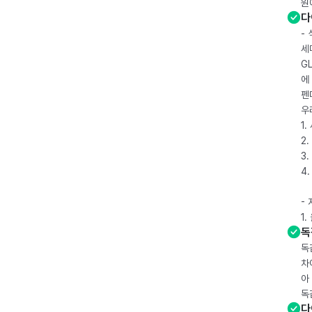
원
다
-
세
G
에
펜
우
1
2.
3.
4
-
1
독
독
차
아
독
다