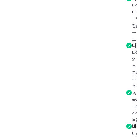
다
다
노
천
는
로
다
다
의
는
고
주
수
독
국
국
4
독
비
비