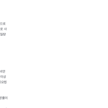
중으로
로 사
체질량
 비만
 이상
이요법
지방률이