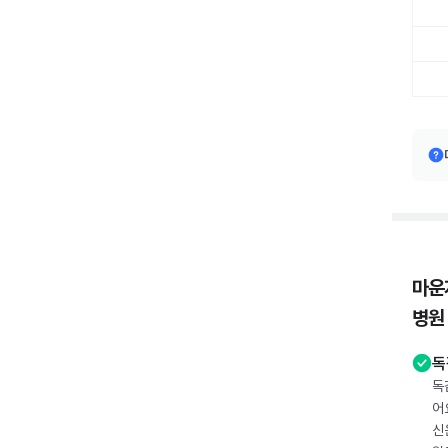
마운
병원
독
독
어
신