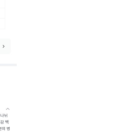
 나뉘
독감 백
분의 병