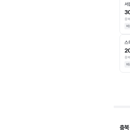
서
3
충북
바
스
2
충북
바
충북 