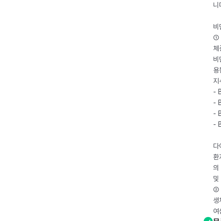
니
비
① 
체
비
용
지
- 
- 
- 
-
다
환
의
및
② 
생
여