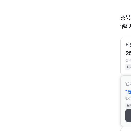
충북
1팩 
세
2
충북
바
앱
1
앱에
바