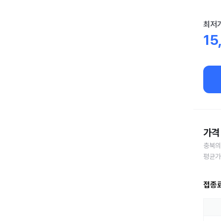
최저
15
가격 
충북의
평균가
접종