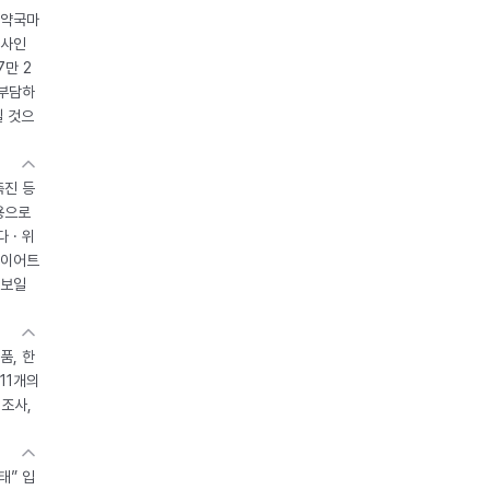
 약국마
조사인
7만 2
 부담하
될 것으
촉진 등
용으로
 · 위
다이어트
 보일
품, 한
11개의
제조사,
태” 입