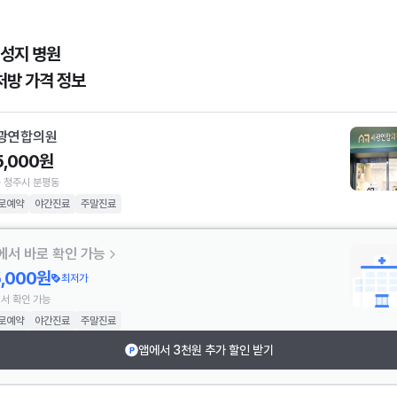
 성지 병원
처방 가격 정보
광연합의원
5,000원
 청주시 분평동
로예약
야간진료
주말진료
에서 바로 확인 가능
5,000원
최저가
서 확인 가능
로예약
야간진료
주말진료
앱에서 3천원 추가 할인 받기