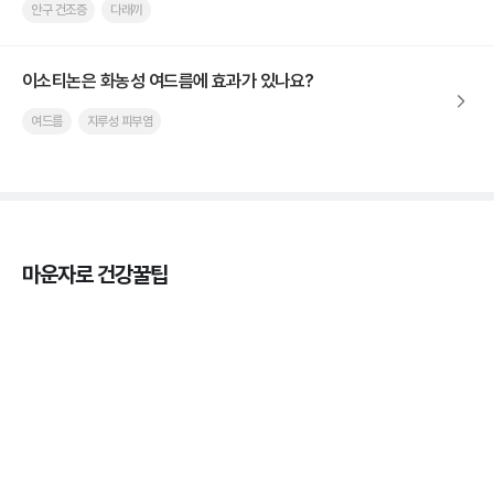
안구 건조증
다래끼
이소티논은 화농성 여드름에 효과가 있나요?
여드름
지루성 피부염
마운자로 건강꿀팁
마운자로 효과, 언제부터 나타날까?
3분 꿀팁 ㆍ #마운자로
마운자로 온누리상품권으로 결제 가능한가요? — 최