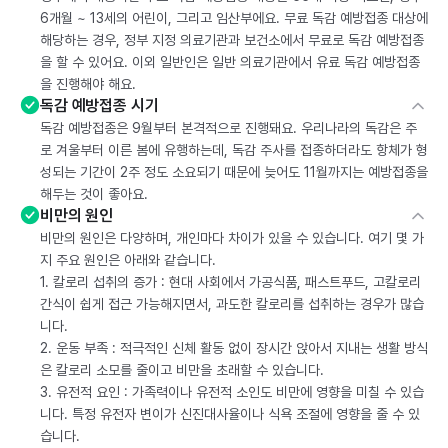
6개월 ~ 13세의 어린이, 그리고 임산부에요. 무료 독감 예방접종 대상에
해당하는 경우, 정부 지정 의료기관과 보건소에서 무료로 독감 예방접종
을 할 수 있어요. 이외 일반인은 일반 의료기관에서 유료 독감 예방접종
을 진행해야 해요.
독감 예방접종 시기
독감 예방접종은 9월부터 본격적으로 진행돼요. 우리나라의 독감은 주
로 겨울부터 이른 봄에 유행하는데, 독감 주사를 접종하더라도 항체가 형
성되는 기간이 2주 정도 소요되기 때문에 늦어도 11월까지는 예방접종을
해두는 것이 좋아요.
비만의 원인
비만의 원인은 다양하며, 개인마다 차이가 있을 수 있습니다. 여기 몇 가
지 주요 원인은 아래와 같습니다.
1. 칼로리 섭취의 증가 : 현대 사회에서 가공식품, 패스트푸드, 고칼로리
간식이 쉽게 접근 가능해지면서, 과도한 칼로리를 섭취하는 경우가 많습
니다.
2. 운동 부족 : 적극적인 신체 활동 없이 장시간 앉아서 지내는 생활 방식
은 칼로리 소모를 줄이고 비만을 초래할 수 있습니다.
3. 유전적 요인 : 가족력이나 유전적 소인도 비만에 영향을 미칠 수 있습
니다. 특정 유전자 변이가 신진대사율이나 식욕 조절에 영향을 줄 수 있
습니다.