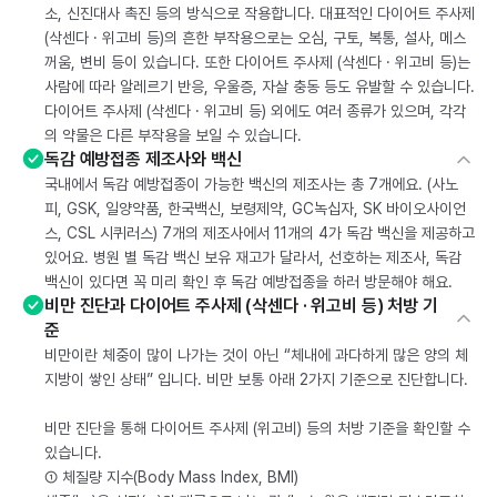
소, 신진대사 촉진 등의 방식으로 작용합니다. 대표적인 다이어트 주사제
(삭센다 · 위고비 등)의 흔한 부작용으로는 오심, 구토, 복통, 설사, 메스
꺼움, 변비 등이 있습니다. 또한 다이어트 주사제 (삭센다 · 위고비 등)는
사람에 따라 알레르기 반응, 우울증, 자살 충동 등도 유발할 수 있습니다.
다이어트 주사제 (삭센다 · 위고비 등) 외에도 여러 종류가 있으며, 각각
의 약물은 다른 부작용을 보일 수 있습니다.
독감 예방접종 제조사와 백신
국내에서 독감 예방접종이 가능한 백신의 제조사는 총 7개에요. (사노
피, GSK, 일양약품, 한국백신, 보령제약, GC녹십자, SK 바이오사이언
스, CSL 시퀴러스) 7개의 제조사에서 11개의 4가 독감 백신을 제공하고
있어요. 병원 별 독감 백신 보유 재고가 달라서, 선호하는 제조사, 독감
백신이 있다면 꼭 미리 확인 후 독감 예방접종을 하러 방문해야 해요.
비만 진단과 다이어트 주사제 (삭센다 · 위고비 등) 처방 기
준
비만이란 체중이 많이 나가는 것이 아닌 “체내에 과다하게 많은 양의 체
지방이 쌓인 상태” 입니다. 비만 보통 아래 2가지 기준으로 진단합니다.
비만 진단을 통해 다이어트 주사제 (위고비) 등의 처방 기준을 확인할 수
있습니다.
① 체질량 지수(Body Mass Index, BMI)