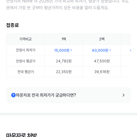
안양시의 None 의 2026년 가격 비교와 최저가, 평균가 정보입니다. 수도
권에서 가장 싼 곳부터 평균가까지 모든 비용을 알려 드릴게요.
접종료
가격비교
1팩
2팩
안양시
최저가
15,000원
40,000원
60
안양시
평균가
24,782원
47,500원
76
전국 평균가
22,350원
39,616원
57
마운자로 전국 최저가가 궁금하다면?
마운자로 처방,