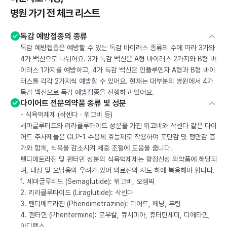
병원 가기 전 체크 리스트
독감 예방접종의 종류
독감 예방접종은 예방할 수 있는 독감 바이러스 종류의 수에 따라 3가와
4가 백신으로 나뉘어요. 3가 독감 백신은 A형 바이러스 2가지와 B형 바
이러스 1가지를 예방하고, 4가 독감 백신은 인플루엔자 A형과 B형 바이
러스를 각각 2가지씩 예방할 수 있어요. 현재는 대부분의 병원에서 4가
독감 백신으로 독감 예방접종을 진행하고 있어요.
다이어트 전문의약품 종류 및 성분
- 식욕억제제 (삭센다 · 위고비 등)
세마글루티드와 리라클루타이드 성분을 가진 위고비와 삭센다 같은 다이
어트 주사제들은 GLP-1 수용체 효능제로 작용하여 포만감 및 팽만감 증
가와 함께, 식욕을 감소시켜 체중 조절에 도움을 줍니다.
펜디메트라진 및 펜터민 성분의 식욕억제제는 향정신성 의약품에 해당되
며, 내성 및 오남용의 우려가 있어 의료진의 지도 하에 복용해야 합니다.
1. 세마글루티드 (Semaglutide): 위고비, 오젬픽
2. 리라클루타이드 (Liraglutide): 삭센다
3. 펜디메트라진 (Phendimetrazine): 디어트, 페닝, 푸링
4. 펜터민 (Phentermine): 로우칼, 큐시미아, 휴터민세미, 디에타민,
아디펙스