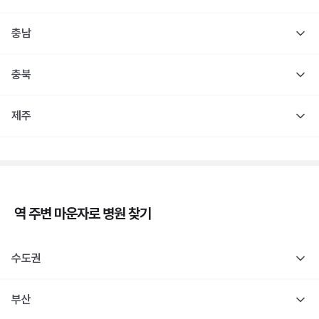
충남
충북
제주
역 주변
마운자로
병원 찾기
수도권
부산