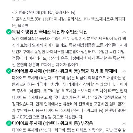
- 지방흡수억제제 (제니칼, 올리시스 등)
1. 올리스타트 (Orlistat): 제니칼, 올리시스, 제니엑스,제니로우,리피다
운, 올리엣
독감 예방접종 국내산 백신과 수입산 백신
독감 예방접종은 국산과 수입산 모두 동일한 성분으로 제조되어 독감 백
신의 효능에 있어서 차이가 없어요. 독감 예방접종은 모든 기업들이 세계
보건기구에서 동일한 바이러스를 배분받아 생산돼요. 수입된 독감 예방
접종이 더 비싸더라도, 생산과 유통 과정에서 차이가 존재할 뿐 독감 백
신 본연의 성분과 효과에는 차이가 없어요.
다이어트 주사제 (삭센다 · 위고비 등) 평균 처방 및 약제비
다이어트 주사제 (삭센다 · 위고비 등)는 비급여 의약품으로 처방하는 병
원과 조제하는 약국마다 처방비 및 약제비가 상이할 수 있습니다. 다이어
트 주사제 (삭센다 · 위고비 등) 제조사인 노보노디스트 사에 따르면 현재
다이어트 주사제 (위고비) 국내 출하가는 한 펜당 약 37만 2천원으로 책
정되었습니다. 현재 업계에서는 유통비와 진료비를 포함하면 실제 환자
가 부담하는 비용은 다이어트 주사제 (삭센다 · 위고비 등) 한 펜당 80만
원~100만원으로 형성될 것으로 예상됩니다.
다이어트 주사제 (삭센다 · 위고비 등) 부작용
다이어트 주사제 (삭센다 · 위고비 등)는 대체로 식욕 억제, 지방 흡수 감