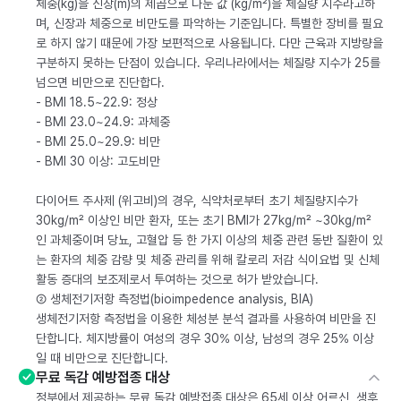
체중(kg)을 신장(m)의 제곱으로 나눈 값 (kg/m²)을 체질량 지수라고하
며, 신장과 체중으로 비만도를 파악하는 기준입니다. 특별한 장비를 필요
로 하지 않기 때문에 가장 보편적으로 사용됩니다. 다만 근육과 지방량을
구분하지 못하는 단점이 있습니다. 우리나라에서는 체질량 지수가 25를
넘으면 비만으로 진단합다.
- BMI 18.5~22.9: 정상
- BMI 23.0~24.9: 과체중
- BMI 25.0~29.9: 비만
- BMI 30 이상: 고도비만
다이어트 주사제 (위고비)의 경우, 식약처로부터 초기 체질량지수가
30kg/m² 이상인 비만 환자, 또는 초기 BMI가 27kg/m² ~30kg/m²
인 과체중이며 당뇨, 고혈압 등 한 가지 이상의 체중 관련 동반 질환이 있
는 환자의 체중 감량 및 체중 관리를 위해 칼로리 저감 식이요법 및 신체
활동 증대의 보조제로서 투여하는 것으로 허가 받았습니다.
② 생체전기저항 측정법(bioimpedence analysis, BIA)
생체전기저항 측정법을 이용한 체성분 분석 결과를 사용하여 비만을 진
단합니다. 체지방률이 여성의 경우 30% 이상, 남성의 경우 25% 이상
일 때 비만으로 진단합니다.
무료 독감 예방접종 대상
정부에서 제공하는 무료 독감 예방접종 대상은 65세 이상 어르신, 생후