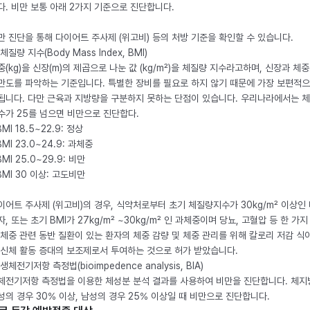
다. 비만 보통 아래 2가지 기준으로 진단합니다.
만 진단을 통해 다이어트 주사제 (위고비) 등의 처방 기준을 확인할 수 있습니다.
체질량 지수(Body Mass Index, BMI)
중(kg)을 신장(m)의 제곱으로 나눈 값 (kg/m²)을 체질량 지수라고하며, 신장과 체
만도를 파악하는 기준입니다. 특별한 장비를 필요로 하지 않기 때문에 가장 보편적으
됩니다. 다만 근육과 지방량을 구분하지 못하는 단점이 있습니다. 우리나라에서는 
수가 25를 넘으면 비만으로 진단합다.
BMI 18.5~22.9: 정상
BMI 23.0~24.9: 과체중
BMI 25.0~29.9: 비만
 BMI 30 이상: 고도비만
이어트 주사제 (위고비)의 경우, 식약처로부터 초기 체질량지수가 30kg/m² 이상인
자, 또는 초기 BMI가 27kg/m² ~30kg/m² 인 과체중이며 당뇨, 고혈압 등 한 가지
 체중 관련 동반 질환이 있는 환자의 체중 감량 및 체중 관리를 위해 칼로리 저감 식
 신체 활동 증대의 보조제로서 투여하는 것으로 허가 받았습니다.
생체전기저항 측정법(bioimpedence analysis, BIA)
체전기저항 측정법을 이용한 체성분 분석 결과를 사용하여 비만을 진단합니다. 체
성의 경우 30% 이상, 남성의 경우 25% 이상일 때 비만으로 진단합니다.