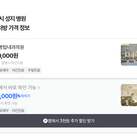
시 성지 병원
처방 가격 정보
명탑내과의원
0,000원
 광명시 하안3동
로예약
야간진료
주말진료
에서 바로 확인 가능
0,000원
최저가
서 확인 가능
로예약
야간진료
앱에서 3천원 추가 할인 받기