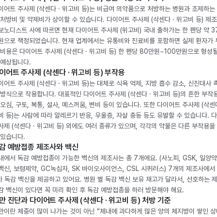
이어트 주사제 (삭센다 · 위고비 등)는 비급여 의약품으로 처방하는 병원과 조제하는
 처방비 및 약제비가 상이할 수 있습니다. 다이어트 주사제 (삭센다 · 위고비 등) 제
보노디스트 사에 따르면 현재 다이어트 주사제 (위고비) 국내 출하가는 한 펜당 약 3
원으로 책정되었습니다. 현재 업계에서는 유통비와 진료비를 포함하면 실제 환자가
 비용은 다이어트 주사제 (삭센다 · 위고비 등) 한 펜당 80만원~100만원으로 형성
 예상됩니다.
이어트 주사제 (삭센다 · 위고비 등) 부작용
이어트 주사제 (삭센다 · 위고비 등)는 대체로 식욕 억제, 지방 흡수 감소, 신진대사 
 방식으로 작용합니다. 대표적인 다이어트 주사제 (삭센다 · 위고비 등)의 흔한 부작
 오심, 구토, 복통, 설사, 메스꺼움, 변비 등이 있습니다. 또한 다이어트 주사제 (삭센다
비 등)는 사람에 따라 알레르기 반응, 우울증, 자살 충동 등도 유발할 수 있습니다. 
사제 (삭센다 · 위고비 등) 외에도 여러 종류가 있으며, 각각의 약물은 다른 부작용을
 있습니다.
감 예방접종 제조사와 백신
내에서 독감 예방접종이 가능한 백신의 제조사는 총 7개에요. (사노피, GSK, 일양약
백신, 보령제약, GC녹십자, SK 바이오사이언스, CSL 시퀴러스) 7개의 제조사에서 
가 독감 백신을 제공하고 있어요. 병원 별 독감 백신 보유 재고가 달라서, 선호하는 
감 백신이 있다면 꼭 미리 확인 후 독감 예방접종을 하러 방문해야 해요.
만 진단과 다이어트 주사제 (삭센다 · 위고비 등) 처방 기준
만이란 체중이 많이 나가는 것이 아닌 “체내에 과다하게 많은 양의 체지방이 쌓인 상