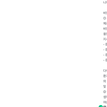
니
비
① 
체
비
용
지
- 
- 
- 
-
다
환
의
및
② 
생
여