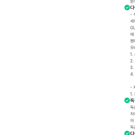
원
다
-
세
G
에
펜
우
1
2.
3.
4
-
1
독
독
차
아
독
다