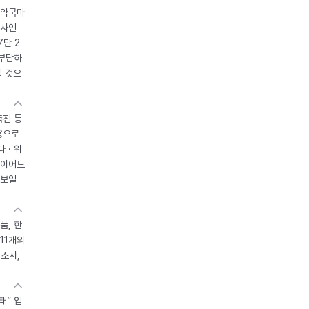
 약국마
조사인
7만 2
 부담하
될 것으
촉진 등
용으로
 · 위
다이어트
 보일
품, 한
11개의
제조사,
태” 입