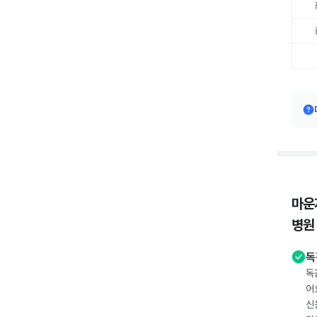
마운
병원
독
독
어
신