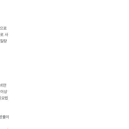
중으로
로 사
체질량
 비만
 이상
이요법
지방률이