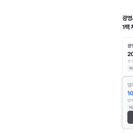
광명
1팩 
광
2
경기
바
앱
1
앱에
바