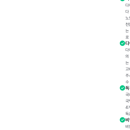
다
다
노
천
는
로
다
다
의
는
고
주
수
독
국
국
4
독
비
비