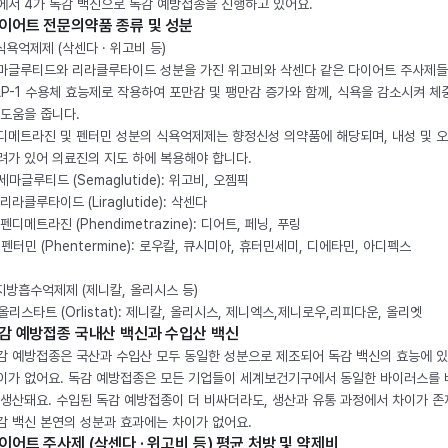
에서 4가 독감 백신으로 독감 예방접종을 진행하고 있어요.
이어트 전문의약품 종류 및 성분
 식욕억제제 (삭센다 · 위고비 등)
마글루티드와 리라클루타이드 성분을 가진 위고비와 삭센다 같은 다이어트 주사제
LP-1 수용체 효능제로 작용하여 포만감 및 팽만감 증가와 함께, 식욕을 감소시켜 체
 도움을 줍니다.
디메트라진 및 펜터민 성분의 식욕억제제는 향정신성 의약품에 해당되며, 내성 및 
려가 있어 의료진의 지도 하에 복용해야 합니다.
. 세마글루티드 (Semaglutide): 위고비, 오젬픽
 리라클루타이드 (Liraglutide): 삭센다
 펜디메트라진 (Phendimetrazine): 디어트, 페닝, 푸링
. 펜터민 (Phentermine): 로우칼, 큐시미아, 휴터민세미, 디에타민, 아디펙스
 지방흡수억제제 (제니칼, 올리시스 등)
. 올리스타트 (Orlistat): 제니칼, 올리시스, 제니엑스,제니로우,리피다운, 올리엣
감 예방접종 국내산 백신과 수입산 백신
감 예방접종은 국산과 수입산 모두 동일한 성분으로 제조되어 독감 백신의 효능에 
이가 없어요. 독감 예방접종은 모든 기업들이 세계보건기구에서 동일한 바이러스를
 생산돼요. 수입된 독감 예방접종이 더 비싸더라도, 생산과 유통 과정에서 차이가 존
감 백신 본연의 성분과 효과에는 차이가 없어요.
이어트 주사제 (삭센다 · 위고비 등) 평균 처방 및 약제비