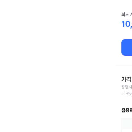
최저
10
가격 
광명시
터 평
접종