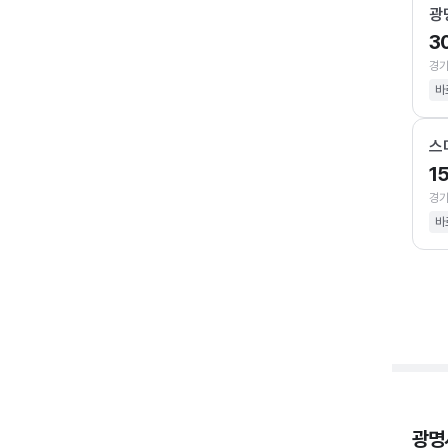
광
3
경기
바
스
1
경기
바
광명시