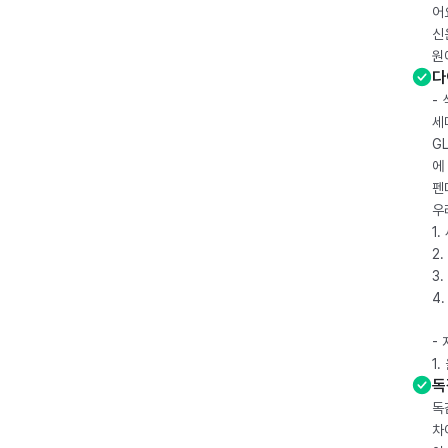
어
신
원
다
-
세
G
에
펜
우
1
2.
3.
4
-
1
독
독
차