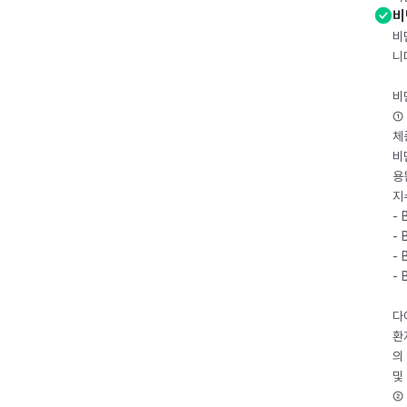
비
비
니
비
① 
체
비
용
지
- 
- 
- 
-
다
환
의
및
② 