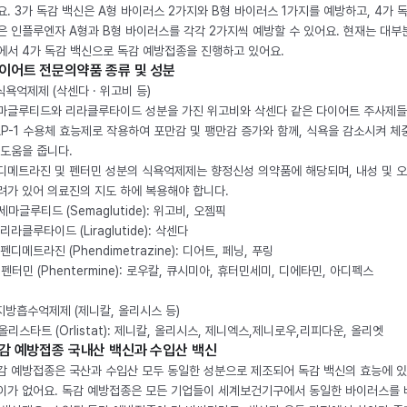
요. 3가 독감 백신은 A형 바이러스 2가지와 B형 바이러스 1가지를 예방하고, 4가 
은 인플루엔자 A형과 B형 바이러스를 각각 2가지씩 예방할 수 있어요. 현재는 대부
에서 4가 독감 백신으로 독감 예방접종을 진행하고 있어요.
이어트 전문의약품 종류 및 성분
 식욕억제제 (삭센다 · 위고비 등)
마글루티드와 리라클루타이드 성분을 가진 위고비와 삭센다 같은 다이어트 주사제
LP-1 수용체 효능제로 작용하여 포만감 및 팽만감 증가와 함께, 식욕을 감소시켜 체
 도움을 줍니다.
디메트라진 및 펜터민 성분의 식욕억제제는 향정신성 의약품에 해당되며, 내성 및 
려가 있어 의료진의 지도 하에 복용해야 합니다.
. 세마글루티드 (Semaglutide): 위고비, 오젬픽
 리라클루타이드 (Liraglutide): 삭센다
 펜디메트라진 (Phendimetrazine): 디어트, 페닝, 푸링
. 펜터민 (Phentermine): 로우칼, 큐시미아, 휴터민세미, 디에타민, 아디펙스
 지방흡수억제제 (제니칼, 올리시스 등)
. 올리스타트 (Orlistat): 제니칼, 올리시스, 제니엑스,제니로우,리피다운, 올리엣
감 예방접종 국내산 백신과 수입산 백신
감 예방접종은 국산과 수입산 모두 동일한 성분으로 제조되어 독감 백신의 효능에 
이가 없어요. 독감 예방접종은 모든 기업들이 세계보건기구에서 동일한 바이러스를