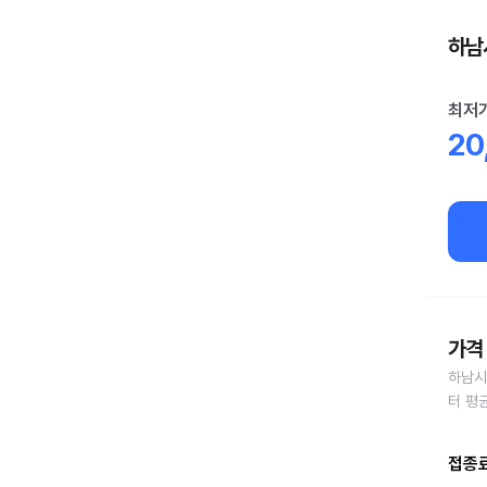
하남시
최저
20
가격 
하남시
터 평
접종