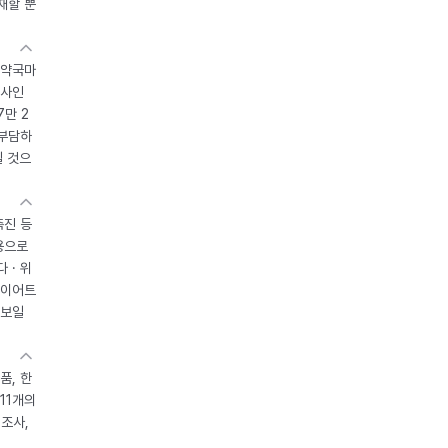
재할 뿐
 약국마
조사인
7만 2
 부담하
될 것으
촉진 등
용으로
 · 위
다이어트
 보일
품, 한
11개의
제조사,