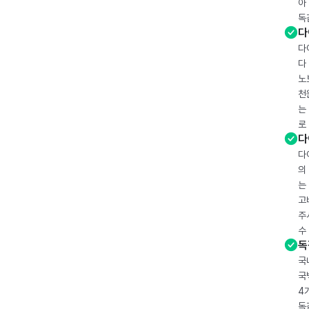
아
독
다
다
다
노
천
는
로
다
다
의
는
고
주
수
독
국
국
4
독