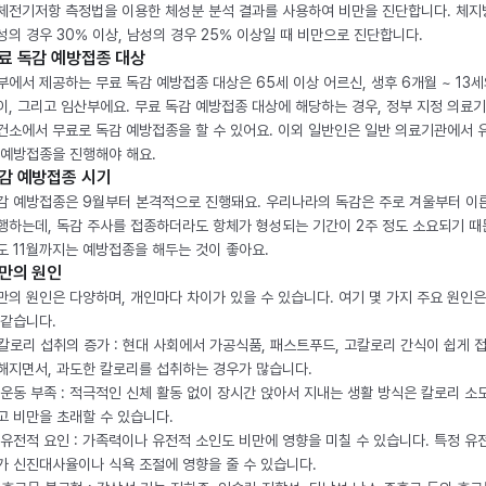
체전기저항 측정법을 이용한 체성분 분석 결과를 사용하여 비만을 진단합니다. 체
성의 경우 30% 이상, 남성의 경우 25% 이상일 때 비만으로 진단합니다.
료 독감 예방접종 대상
부에서 제공하는 무료 독감 예방접종 대상은 65세 이상 어르신, 생후 6개월 ~ 13세
이, 그리고 임산부에요. 무료 독감 예방접종 대상에 해당하는 경우, 정부 지정 의료
건소에서 무료로 독감 예방접종을 할 수 있어요. 이외 일반인은 일반 의료기관에서 
 예방접종을 진행해야 해요.
감 예방접종 시기
감 예방접종은 9월부터 본격적으로 진행돼요. 우리나라의 독감은 주로 겨울부터 이
행하는데, 독감 주사를 접종하더라도 항체가 형성되는 기간이 2주 정도 소요되기 때
도 11월까지는 예방접종을 해두는 것이 좋아요.
만의 원인
만의 원인은 다양하며, 개인마다 차이가 있을 수 있습니다. 여기 몇 가지 주요 원인은
 같습니다.
. 칼로리 섭취의 증가 : 현대 사회에서 가공식품, 패스트푸드, 고칼로리 간식이 쉽게 
해지면서, 과도한 칼로리를 섭취하는 경우가 많습니다.
. 운동 부족 : 적극적인 신체 활동 없이 장시간 앉아서 지내는 생활 방식은 칼로리 소
고 비만을 초래할 수 있습니다.
. 유전적 요인 : 가족력이나 유전적 소인도 비만에 영향을 미칠 수 있습니다. 특정 유
가 신진대사율이나 식욕 조절에 영향을 줄 수 있습니다.