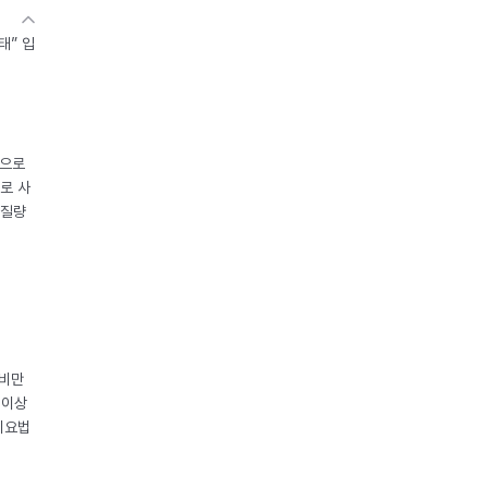
태” 입
중으로
로 사
체질량
 비만
 이상
이요법