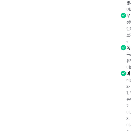
생
여
무
정
린
보
감
독
독
유
어
비
비
와
1
능
2
이
3
이