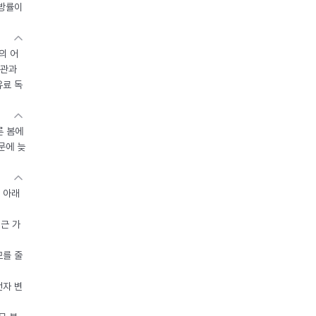
지방률이
의 어
기관과
유료 독
른 봄에
문에 늦
 아래
접근 가
모를 줄
전자 변