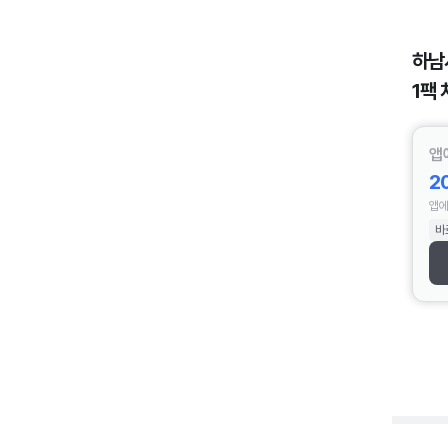
하남
1팩 
앱
2
앱에
바