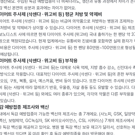
 생산돼요. 수입된 독감 예방접종이 더 비싸더라도, 생산과 유통 과정에서 차이가 존
감 백신 본연의 성분과 효과에는 차이가 없어요.
이어트 주사제 (삭센다 · 위고비 등) 평균 처방 및 약제비
이어트 주사제 (삭센다 · 위고비 등)는 비급여 의약품으로 처방하는 병원과 조제하는
 처방비 및 약제비가 상이할 수 있습니다. 다이어트 주사제 (삭센다 · 위고비 등) 제
보노디스트 사에 따르면 현재 다이어트 주사제 (위고비) 국내 출하가는 한 펜당 약 3
원으로 책정되었습니다. 현재 업계에서는 유통비와 진료비를 포함하면 실제 환자가
 비용은 다이어트 주사제 (삭센다 · 위고비 등) 한 펜당 80만원~100만원으로 형성
 예상됩니다.
이어트 주사제 (삭센다 · 위고비 등) 부작용
이어트 주사제 (삭센다 · 위고비 등)는 대체로 식욕 억제, 지방 흡수 감소, 신진대사 
 방식으로 작용합니다. 대표적인 다이어트 주사제 (삭센다 · 위고비 등)의 흔한 부작
 오심, 구토, 복통, 설사, 메스꺼움, 변비 등이 있습니다. 또한 다이어트 주사제 (삭센다
비 등)는 사람에 따라 알레르기 반응, 우울증, 자살 충동 등도 유발할 수 있습니다. 
사제 (삭센다 · 위고비 등) 외에도 여러 종류가 있으며, 각각의 약물은 다른 부작용을
 있습니다.
감 예방접종 제조사와 백신
내에서 독감 예방접종이 가능한 백신의 제조사는 총 7개에요. (사노피, GSK, 일양약
백신, 보령제약, GC녹십자, SK 바이오사이언스, CSL 시퀴러스) 7개의 제조사에서 
가 독감 백신을 제공하고 있어요. 병원 별 독감 백신 보유 재고가 달라서, 선호하는 
감 백신이 있다면 꼭 미리 확인 후 독감 예방접종을 하러 방문해야 해요.