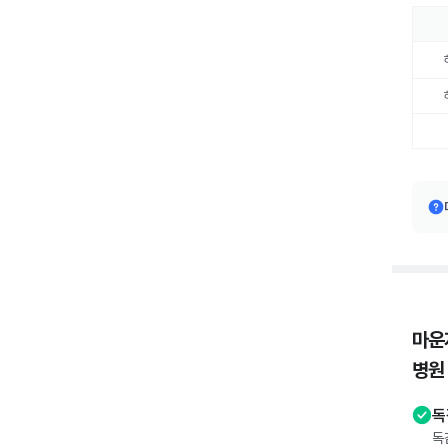
마운
병원
독
독