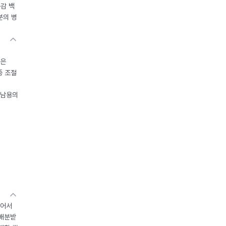
독감 백
분의 병
들은
중 조절
오남용의
있어서
 배분받