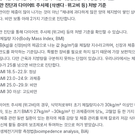
만 진단과 다이어트 주사제 (삭센다 · 위고비 등) 처방 기준
만이란 체중이 많이 나가는 것이 아닌 “체내에 과다하게 많은 양의 체지방이 쌓인 상
다. 비만 보통 아래 2가지 기준으로 진단합니다.
만 진단을 통해 다이어트 주사제 (위고비) 등의 처방 기준을 확인할 수 있습니다.
체질량 지수(Body Mass Index, BMI)
중(kg)을 신장(m)의 제곱으로 나눈 값 (kg/m²)을 체질량 지수라고하며, 신장과 체
만도를 파악하는 기준입니다. 특별한 장비를 필요로 하지 않기 때문에 가장 보편적으
됩니다. 다만 근육과 지방량을 구분하지 못하는 단점이 있습니다. 우리나라에서는 
수가 25를 넘으면 비만으로 진단합다.
BMI 18.5~22.9: 정상
BMI 23.0~24.9: 과체중
BMI 25.0~29.9: 비만
 BMI 30 이상: 고도비만
이어트 주사제 (위고비)의 경우, 식약처로부터 초기 체질량지수가 30kg/m² 이상인
자, 또는 초기 BMI가 27kg/m² ~30kg/m² 인 과체중이며 당뇨, 고혈압 등 한 가지
 체중 관련 동반 질환이 있는 환자의 체중 감량 및 체중 관리를 위해 칼로리 저감 식
 신체 활동 증대의 보조제로서 투여하는 것으로 허가 받았습니다.
생체전기저항 측정법(bioimpedence analysis, BIA)