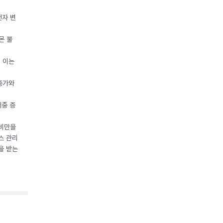
전자 변
몬 불
, 이는
 증가와
체중 증
 비만을
스 관리
을 받는