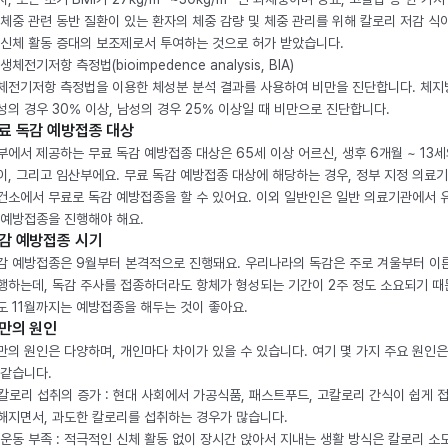
 체중 관련 동반 질환이 있는 환자의 체중 감량 및 체중 관리를 위해 칼로리 저감 식
 신체 활동 증대의 보조제로서 투여하는 것으로 허가 받았습니다.
생체전기저항 측정법(bioimpedence analysis, BIA)
체전기저항 측정법을 이용한 체성분 분석 결과를 사용하여 비만을 진단합니다. 체
성의 경우 30% 이상, 남성의 경우 25% 이상일 때 비만으로 진단합니다.
료 독감 예방접종 대상
부에서 제공하는 무료 독감 예방접종 대상은 65세 이상 어르신, 생후 6개월 ~ 13세
이, 그리고 임산부에요. 무료 독감 예방접종 대상에 해당하는 경우, 정부 지정 의료
건소에서 무료로 독감 예방접종을 할 수 있어요. 이외 일반인은 일반 의료기관에서 
 예방접종을 진행해야 해요.
감 예방접종 시기
감 예방접종은 9월부터 본격적으로 진행돼요. 우리나라의 독감은 주로 겨울부터 이
행하는데, 독감 주사를 접종하더라도 항체가 형성되는 기간이 2주 정도 소요되기 때
도 11월까지는 예방접종을 해두는 것이 좋아요.
만의 원인
만의 원인은 다양하며, 개인마다 차이가 있을 수 있습니다. 여기 몇 가지 주요 원인은
 같습니다.
. 칼로리 섭취의 증가 : 현대 사회에서 가공식품, 패스트푸드, 고칼로리 간식이 쉽게 
해지면서, 과도한 칼로리를 섭취하는 경우가 많습니다.
. 운동 부족 : 적극적인 신체 활동 없이 장시간 앉아서 지내는 생활 방식은 칼로리 소