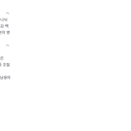
 나뉘
독감 백
분의 병
들은
중 조절
오남용의