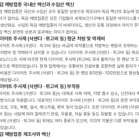
감 예방접종 국내산 백신과 수입산 백신
감 예방접종은 국산과 수입산 모두 동일한 성분으로 제조되어 독감 백신의 효능에 
이가 없어요. 독감 예방접종은 모든 기업들이 세계보건기구에서 동일한 바이러스를
 생산돼요. 수입된 독감 예방접종이 더 비싸더라도, 생산과 유통 과정에서 차이가 존
감 백신 본연의 성분과 효과에는 차이가 없어요.
이어트 주사제 (삭센다 · 위고비 등) 평균 처방 및 약제비
이어트 주사제 (삭센다 · 위고비 등)는 비급여 의약품으로 처방하는 병원과 조제하는
 처방비 및 약제비가 상이할 수 있습니다. 다이어트 주사제 (삭센다 · 위고비 등) 제
보노디스트 사에 따르면 현재 다이어트 주사제 (위고비) 국내 출하가는 한 펜당 약 3
원으로 책정되었습니다. 현재 업계에서는 유통비와 진료비를 포함하면 실제 환자가
 비용은 다이어트 주사제 (삭센다 · 위고비 등) 한 펜당 80만원~100만원으로 형성
 예상됩니다.
이어트 주사제 (삭센다 · 위고비 등) 부작용
이어트 주사제 (삭센다 · 위고비 등)는 대체로 식욕 억제, 지방 흡수 감소, 신진대사 
 방식으로 작용합니다. 대표적인 다이어트 주사제 (삭센다 · 위고비 등)의 흔한 부작
 오심, 구토, 복통, 설사, 메스꺼움, 변비 등이 있습니다. 또한 다이어트 주사제 (삭센다
비 등)는 사람에 따라 알레르기 반응, 우울증, 자살 충동 등도 유발할 수 있습니다. 
사제 (삭센다 · 위고비 등) 외에도 여러 종류가 있으며, 각각의 약물은 다른 부작용을
 있습니다.
감 예방접종 제조사와 백신