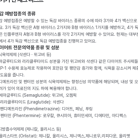
감 예방접종의 종류
감 예방접종은 예방할 수 있는 독감 바이러스 종류의 수에 따라 3가와 4가 백신으로
요. 3가 독감 백신은 A형 바이러스 2가지와 B형 바이러스 1가지를 예방하고, 4가 
은 인플루엔자 A형과 B형 바이러스를 각각 2가지씩 예방할 수 있어요. 현재는 대부
에서 4가 독감 백신으로 독감 예방접종을 진행하고 있어요.
이어트 전문의약품 종류 및 성분
 식욕억제제 (삭센다 · 위고비 등)
마글루티드와 리라클루타이드 성분을 가진 위고비와 삭센다 같은 다이어트 주사제
LP-1 수용체 효능제로 작용하여 포만감 및 팽만감 증가와 함께, 식욕을 감소시켜 체
 도움을 줍니다.
디메트라진 및 펜터민 성분의 식욕억제제는 향정신성 의약품에 해당되며, 내성 및 
려가 있어 의료진의 지도 하에 복용해야 합니다.
. 세마글루티드 (Semaglutide): 위고비, 오젬픽
 리라클루타이드 (Liraglutide): 삭센다
 펜디메트라진 (Phendimetrazine): 디어트, 페닝, 푸링
. 펜터민 (Phentermine): 로우칼, 큐시미아, 휴터민세미, 디에타민, 아디펙스
 지방흡수억제제 (제니칼, 올리시스 등)
. 올리스타트 (Orlistat): 제니칼, 올리시스, 제니엑스,제니로우,리피다운, 올리엣