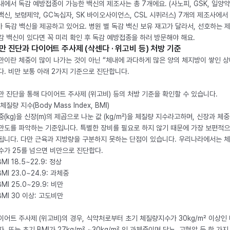
내에서 독감 예방접종이 가능한 백신의 제조사는 총 7개에요. (사노피, GSK, 일양약
백신, 보령제약, GC녹십자, SK 바이오사이언스, CSL 시퀴러스) 7개의 제조사에서 
가 독감 백신을 제공하고 있어요. 병원 별 독감 백신 보유 재고가 달라서, 선호하는 
감 백신이 있다면 꼭 미리 확인 후 독감 예방접종을 하러 방문해야 해요.
만 진단과 다이어트 주사제 (삭센다 · 위고비 등) 처방 기준
만이란 체중이 많이 나가는 것이 아닌 “체내에 과다하게 많은 양의 체지방이 쌓인 상
다. 비만 보통 아래 2가지 기준으로 진단합니다.
만 진단을 통해 다이어트 주사제 (위고비) 등의 처방 기준을 확인할 수 있습니다.
체질량 지수(Body Mass Index, BMI)
중(kg)을 신장(m)의 제곱으로 나눈 값 (kg/m²)을 체질량 지수라고하며, 신장과 체
만도를 파악하는 기준입니다. 특별한 장비를 필요로 하지 않기 때문에 가장 보편적으
됩니다. 다만 근육과 지방량을 구분하지 못하는 단점이 있습니다. 우리나라에서는 
수가 25를 넘으면 비만으로 진단합다.
BMI 18.5~22.9: 정상
BMI 23.0~24.9: 과체중
BMI 25.0~29.9: 비만
 BMI 30 이상: 고도비만
이어트 주사제 (위고비)의 경우, 식약처로부터 초기 체질량지수가 30kg/m² 이상인
자, 또는 초기 BMI가 27kg/m² ~30kg/m² 인 과체중이며 당뇨, 고혈압 등 한 가지