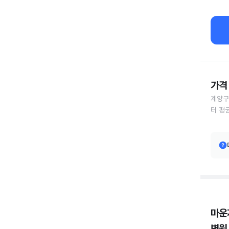
가격 
계양구
터 평
마운
병원