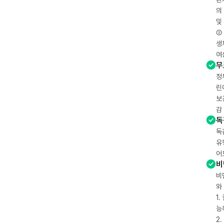
의
및
② 
생
여
무
정
린
보
감
독
독
유
어
비
비
와
1
능
2