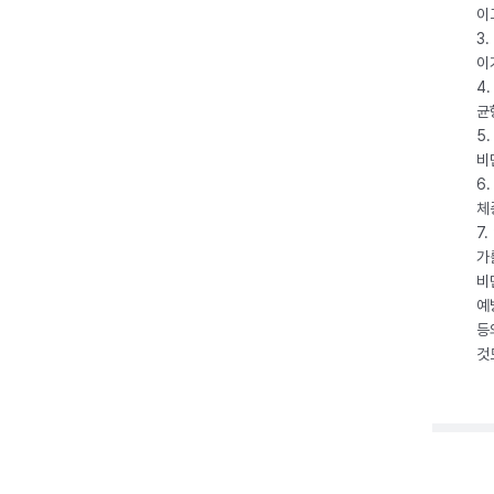
이
3
이
4
균
5
비
6
체
7
가
비
예
등
것