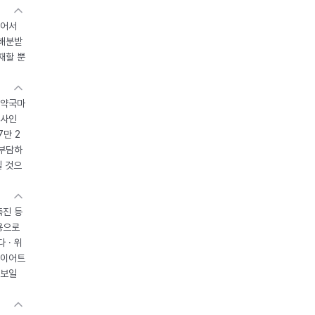
있어서
 배분받
재할 뿐
 약국마
조사인
7만 2
 부담하
될 것으
촉진 등
용으로
 · 위
다이어트
 보일