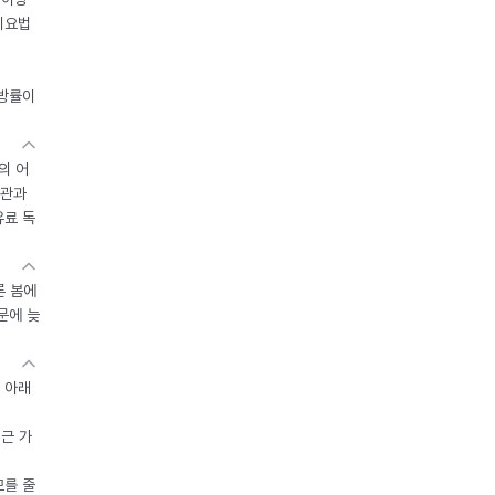
이요법
지방률이
의 어
기관과
유료 독
른 봄에
문에 늦
 아래
접근 가
모를 줄