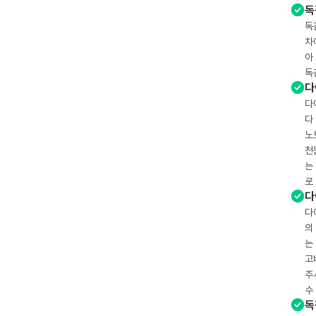
독
독
차
아
독
다
다
다
노
천
는
로
다
다
의
는
고
주
수
독