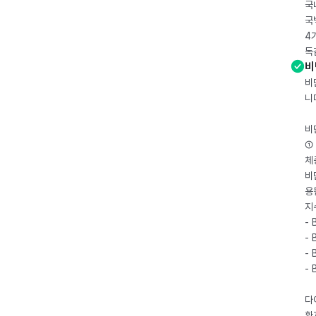
국
국
4
독
비
비
니
비
① 
체
비
용
지
- 
- 
- 
-
다
환