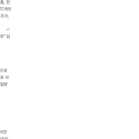
품, 한
11개의
제조사,
태” 입
중으로
로 사
체질량
 비만
 이상