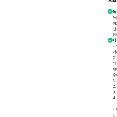
독
독
어
신
원
다
-
세
G
에
펜
우
1
2.
3.
4
-
1