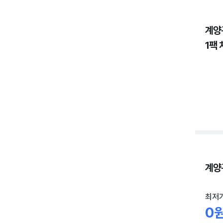
계양
1팩 
계양구
최저
0