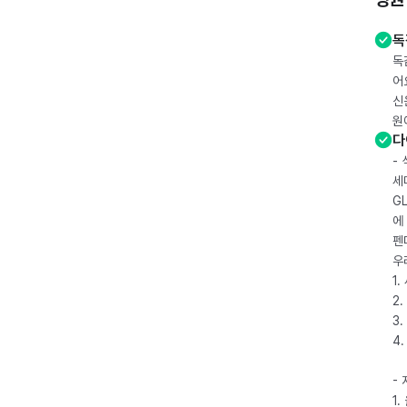
독
독
어
신
원
다
-
세
G
에
펜
우
1
2.
3.
4
-
1