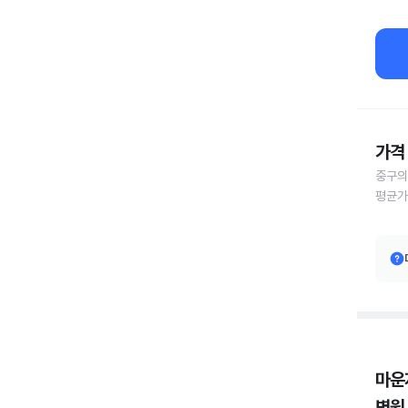
가격 
중구의
평균가
마운
병원