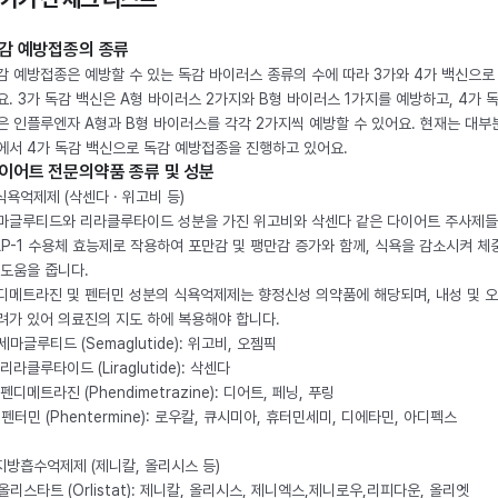
감 예방접종의 종류
감 예방접종은 예방할 수 있는 독감 바이러스 종류의 수에 따라 3가와 4가 백신으로
요. 3가 독감 백신은 A형 바이러스 2가지와 B형 바이러스 1가지를 예방하고, 4가 
은 인플루엔자 A형과 B형 바이러스를 각각 2가지씩 예방할 수 있어요. 현재는 대부
에서 4가 독감 백신으로 독감 예방접종을 진행하고 있어요.
이어트 전문의약품 종류 및 성분
 식욕억제제 (삭센다 · 위고비 등)
마글루티드와 리라클루타이드 성분을 가진 위고비와 삭센다 같은 다이어트 주사제
LP-1 수용체 효능제로 작용하여 포만감 및 팽만감 증가와 함께, 식욕을 감소시켜 체
 도움을 줍니다.
디메트라진 및 펜터민 성분의 식욕억제제는 향정신성 의약품에 해당되며, 내성 및 
려가 있어 의료진의 지도 하에 복용해야 합니다.
. 세마글루티드 (Semaglutide): 위고비, 오젬픽
 리라클루타이드 (Liraglutide): 삭센다
 펜디메트라진 (Phendimetrazine): 디어트, 페닝, 푸링
. 펜터민 (Phentermine): 로우칼, 큐시미아, 휴터민세미, 디에타민, 아디펙스
 지방흡수억제제 (제니칼, 올리시스 등)
. 올리스타트 (Orlistat): 제니칼, 올리시스, 제니엑스,제니로우,리피다운, 올리엣