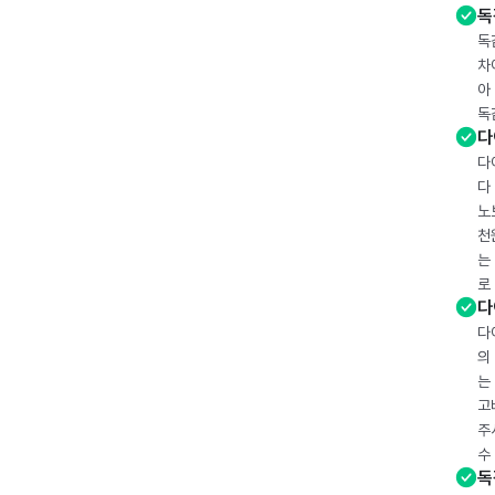
독
독
차
아
독
다
다
다
노
천
는
로
다
다
의
는
고
주
수
독