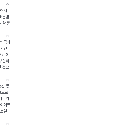
있어서
 배분받
재할 뿐
 약국마
조사인
7만 2
 부담하
될 것으
촉진 등
용으로
 · 위
다이어트
 보일