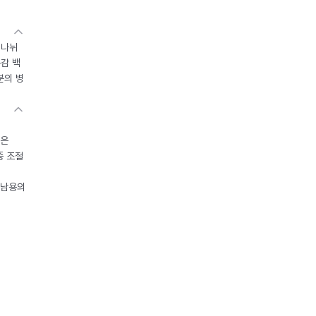
 나뉘
독감 백
분의 병
들은
중 조절
오남용의