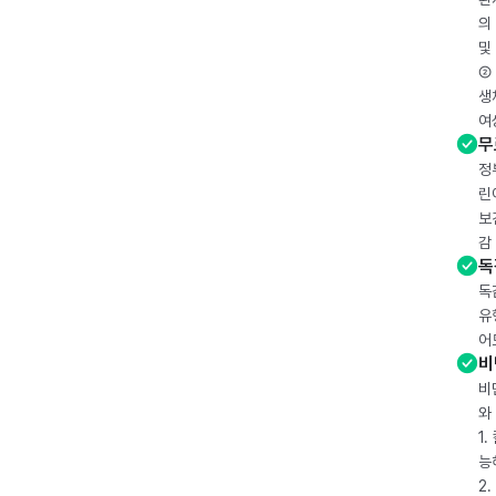
의
및
② 
생
여
무
정
린
보
감
독
독
유
어
비
비
와
1
능
2