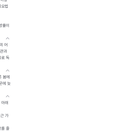
이요법
지방률이
의 어
기관과
유료 독
른 봄에
문에 늦
 아래
접근 가
모를 줄