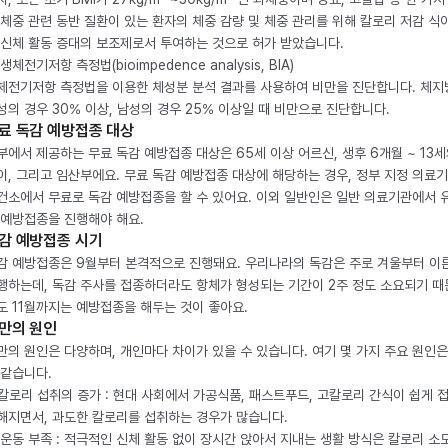
 체중 관련 동반 질환이 있는 환자의 체중 감량 및 체중 관리를 위해 칼로리 저감 식
 신체 활동 증대의 보조제로서 투여하는 것으로 허가 받았습니다.
생체전기저항 측정법(bioimpedence analysis, BIA)
체전기저항 측정법을 이용한 체성분 분석 결과를 사용하여 비만을 진단합니다. 체
성의 경우 30% 이상, 남성의 경우 25% 이상일 때 비만으로 진단합니다.
료 독감 예방접종 대상
부에서 제공하는 무료 독감 예방접종 대상은 65세 이상 어르신, 생후 6개월 ~ 13세
이, 그리고 임산부에요. 무료 독감 예방접종 대상에 해당하는 경우, 정부 지정 의료
건소에서 무료로 독감 예방접종을 할 수 있어요. 이외 일반인은 일반 의료기관에서 
 예방접종을 진행해야 해요.
감 예방접종 시기
감 예방접종은 9월부터 본격적으로 진행돼요. 우리나라의 독감은 주로 겨울부터 이
행하는데, 독감 주사를 접종하더라도 항체가 형성되는 기간이 2주 정도 소요되기 때
도 11월까지는 예방접종을 해두는 것이 좋아요.
만의 원인
만의 원인은 다양하며, 개인마다 차이가 있을 수 있습니다. 여기 몇 가지 주요 원인은
 같습니다.
. 칼로리 섭취의 증가 : 현대 사회에서 가공식품, 패스트푸드, 고칼로리 간식이 쉽게 
해지면서, 과도한 칼로리를 섭취하는 경우가 많습니다.
. 운동 부족 : 적극적인 신체 활동 없이 장시간 앉아서 지내는 생활 방식은 칼로리 소