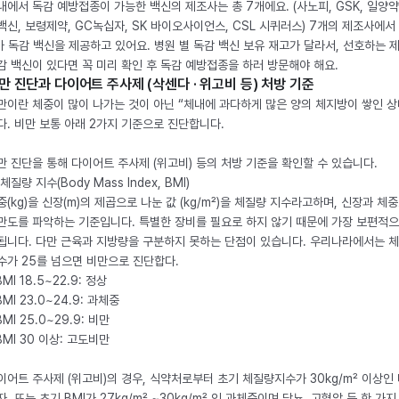
내에서 독감 예방접종이 가능한 백신의 제조사는 총 7개에요. (사노피, GSK, 일양약
백신, 보령제약, GC녹십자, SK 바이오사이언스, CSL 시퀴러스) 7개의 제조사에서 
가 독감 백신을 제공하고 있어요. 병원 별 독감 백신 보유 재고가 달라서, 선호하는 
감 백신이 있다면 꼭 미리 확인 후 독감 예방접종을 하러 방문해야 해요.
만 진단과 다이어트 주사제 (삭센다 · 위고비 등) 처방 기준
만이란 체중이 많이 나가는 것이 아닌 “체내에 과다하게 많은 양의 체지방이 쌓인 상
다. 비만 보통 아래 2가지 기준으로 진단합니다.
만 진단을 통해 다이어트 주사제 (위고비) 등의 처방 기준을 확인할 수 있습니다.
체질량 지수(Body Mass Index, BMI)
중(kg)을 신장(m)의 제곱으로 나눈 값 (kg/m²)을 체질량 지수라고하며, 신장과 체
만도를 파악하는 기준입니다. 특별한 장비를 필요로 하지 않기 때문에 가장 보편적으
됩니다. 다만 근육과 지방량을 구분하지 못하는 단점이 있습니다. 우리나라에서는 
수가 25를 넘으면 비만으로 진단합다.
BMI 18.5~22.9: 정상
BMI 23.0~24.9: 과체중
BMI 25.0~29.9: 비만
 BMI 30 이상: 고도비만
이어트 주사제 (위고비)의 경우, 식약처로부터 초기 체질량지수가 30kg/m² 이상인
자, 또는 초기 BMI가 27kg/m² ~30kg/m² 인 과체중이며 당뇨, 고혈압 등 한 가지