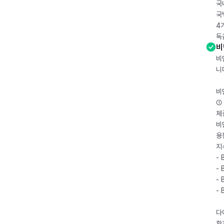
국
국
4
독
비
비
니
비
① 
체
비
용
지
- 
- 
- 
-
다
환