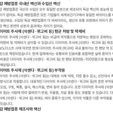
감 예방접종 국내산 백신과 수입산 백신
감 예방접종은 국산과 수입산 모두 동일한 성분으로 제조되어 독감 백신의 효능에 
이가 없어요. 독감 예방접종은 모든 기업들이 세계보건기구에서 동일한 바이러스를
 생산돼요. 수입된 독감 예방접종이 더 비싸더라도, 생산과 유통 과정에서 차이가 존
감 백신 본연의 성분과 효과에는 차이가 없어요.
이어트 주사제 (삭센다 · 위고비 등) 평균 처방 및 약제비
이어트 주사제 (삭센다 · 위고비 등)는 비급여 의약품으로 처방하는 병원과 조제하는
 처방비 및 약제비가 상이할 수 있습니다. 다이어트 주사제 (삭센다 · 위고비 등) 제
보노디스트 사에 따르면 현재 다이어트 주사제 (위고비) 국내 출하가는 한 펜당 약 3
원으로 책정되었습니다. 현재 업계에서는 유통비와 진료비를 포함하면 실제 환자가
 비용은 다이어트 주사제 (삭센다 · 위고비 등) 한 펜당 80만원~100만원으로 형성
 예상됩니다.
이어트 주사제 (삭센다 · 위고비 등) 부작용
이어트 주사제 (삭센다 · 위고비 등)는 대체로 식욕 억제, 지방 흡수 감소, 신진대사 
 방식으로 작용합니다. 대표적인 다이어트 주사제 (삭센다 · 위고비 등)의 흔한 부작
 오심, 구토, 복통, 설사, 메스꺼움, 변비 등이 있습니다. 또한 다이어트 주사제 (삭센다
비 등)는 사람에 따라 알레르기 반응, 우울증, 자살 충동 등도 유발할 수 있습니다. 
사제 (삭센다 · 위고비 등) 외에도 여러 종류가 있으며, 각각의 약물은 다른 부작용을
 있습니다.
감 예방접종 제조사와 백신