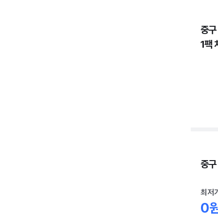
중구
1팩 
중구 
최저
0