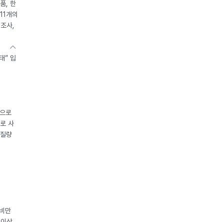
품, 한
11개의
제조사,
태” 입
중으로
로 사
체질량
 비만
 이상