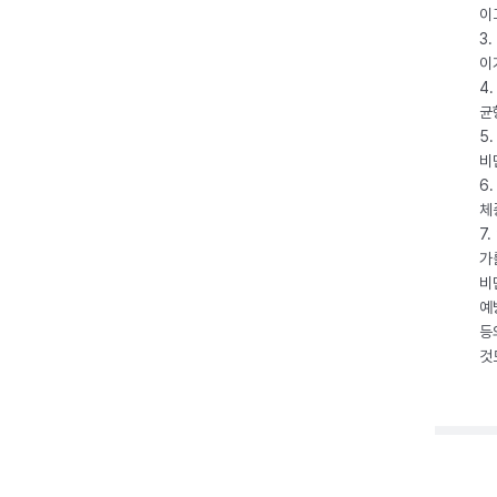
이
3
이
4
균
5
비
6
체
7
가
비
예
등
것