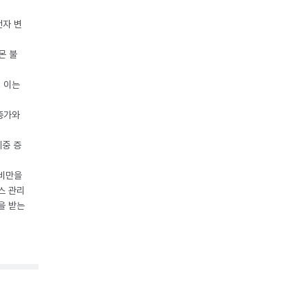
전자 변
몬 불
, 이는
 증가와
체중 증
 비만을
스 관리
을 받는