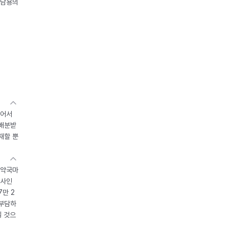
오남용의
있어서
 배분받
재할 뿐
 약국마
조사인
7만 2
 부담하
될 것으