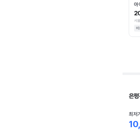
아
2
서울
바
은평구
최저
10