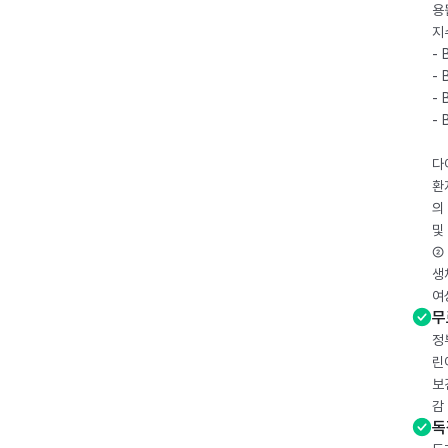
용
지
- 
- 
- 
-
다
환
의
및
② 
생
여
무
정
린
보
감
독