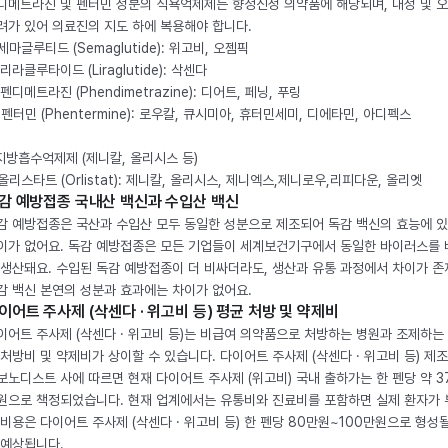
디메트라진 및 펜터민 성분의 식욕억제제는 향정신성 의약품에 해당되며, 내성 및 
려가 있어 의료진의 지도 하에 복용해야 합니다.
. 세마글루티드 (Semaglutide): 위고비, 오젬픽
 리라클루타이드 (Liraglutide): 삭센다
 펜디메트라진 (Phendimetrazine): 디어트, 페닝, 푸링
. 펜터민 (Phentermine): 로우칼, 큐시미아, 휴터민세미, 디에타민, 아디펙스
 지방흡수억제제 (제니칼, 올리시스 등)
. 올리스타트 (Orlistat): 제니칼, 올리시스, 제니엑스,제니로우,리피다운, 올리엣
감 예방접종 국내산 백신과 수입산 백신
감 예방접종은 국산과 수입산 모두 동일한 성분으로 제조되어 독감 백신의 효능에 
이가 없어요. 독감 예방접종은 모든 기업들이 세계보건기구에서 동일한 바이러스를
 생산돼요. 수입된 독감 예방접종이 더 비싸더라도, 생산과 유통 과정에서 차이가 존
감 백신 본연의 성분과 효과에는 차이가 없어요.
이어트 주사제 (삭센다 · 위고비 등) 평균 처방 및 약제비
이어트 주사제 (삭센다 · 위고비 등)는 비급여 의약품으로 처방하는 병원과 조제하는
 처방비 및 약제비가 상이할 수 있습니다. 다이어트 주사제 (삭센다 · 위고비 등) 제
보노디스트 사에 따르면 현재 다이어트 주사제 (위고비) 국내 출하가는 한 펜당 약 3
원으로 책정되었습니다. 현재 업계에서는 유통비와 진료비를 포함하면 실제 환자가
 비용은 다이어트 주사제 (삭센다 · 위고비 등) 한 펜당 80만원~100만원으로 형성
 예상됩니다.