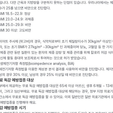
됩니다. 다만 근육과 지방량을 구분하지 못하는 단점이 있습니다. 우리나라에서는 
수가 25를 넘으면 비만으로 진단합다.
BMI 18.5~22.9: 정상
BMI 23.0~24.9: 과체중
BMI 25.0~29.9: 비만
 BMI 30 이상: 고도비만
이어트 주사제 (위고비)의 경우, 식약처로부터 초기 체질량지수가 30kg/m² 이상인
자, 또는 초기 BMI가 27kg/m² ~30kg/m² 인 과체중이며 당뇨, 고혈압 등 한 가지
 체중 관련 동반 질환이 있는 환자의 체중 감량 및 체중 관리를 위해 칼로리 저감 식
 신체 활동 증대의 보조제로서 투여하는 것으로 허가 받았습니다.
생체전기저항 측정법(bioimpedence analysis, BIA)
체전기저항 측정법을 이용한 체성분 분석 결과를 사용하여 비만을 진단합니다. 체
성의 경우 30% 이상, 남성의 경우 25% 이상일 때 비만으로 진단합니다.
료 독감 예방접종 대상
부에서 제공하는 무료 독감 예방접종 대상은 65세 이상 어르신, 생후 6개월 ~ 13세
이, 그리고 임산부에요. 무료 독감 예방접종 대상에 해당하는 경우, 정부 지정 의료
건소에서 무료로 독감 예방접종을 할 수 있어요. 이외 일반인은 일반 의료기관에서 
 예방접종을 진행해야 해요.
감 예방접종 시기