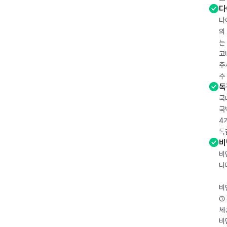
다
다
의
는
고
주
수
독
국
국
4
독
비
비
니
비
① 
체
비