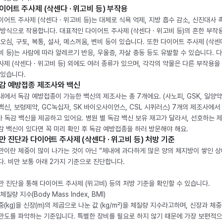
이어트 주사제 (삭센다 · 위고비 등) 부작용
이어트 주사제 (삭센다 · 위고비 등)는 대체로 식욕 억제, 지방 흡수 감소, 신진대사 
 방식으로 작용합니다. 대표적인 다이어트 주사제 (삭센다 · 위고비 등)의 흔한 부작
 오심, 구토, 복통, 설사, 메스꺼움, 변비 등이 있습니다. 또한 다이어트 주사제 (삭센다
비 등)는 사람에 따라 알레르기 반응, 우울증, 자살 충동 등도 유발할 수 있습니다. 
사제 (삭센다 · 위고비 등) 외에도 여러 종류가 있으며, 각각의 약물은 다른 부작용을
 있습니다.
감 예방접종 제조사와 백신
내에서 독감 예방접종이 가능한 백신의 제조사는 총 7개에요. (사노피, GSK, 일양약
백신, 보령제약, GC녹십자, SK 바이오사이언스, CSL 시퀴러스) 7개의 제조사에서 
가 독감 백신을 제공하고 있어요. 병원 별 독감 백신 보유 재고가 달라서, 선호하는 
감 백신이 있다면 꼭 미리 확인 후 독감 예방접종을 하러 방문해야 해요.
만 진단과 다이어트 주사제 (삭센다 · 위고비 등) 처방 기준
만이란 체중이 많이 나가는 것이 아닌 “체내에 과다하게 많은 양의 체지방이 쌓인 상
다. 비만 보통 아래 2가지 기준으로 진단합니다.
만 진단을 통해 다이어트 주사제 (위고비) 등의 처방 기준을 확인할 수 있습니다.
체질량 지수(Body Mass Index, BMI)
중(kg)을 신장(m)의 제곱으로 나눈 값 (kg/m²)을 체질량 지수라고하며, 신장과 체
만도를 파악하는 기준입니다. 특별한 장비를 필요로 하지 않기 때문에 가장 보편적으