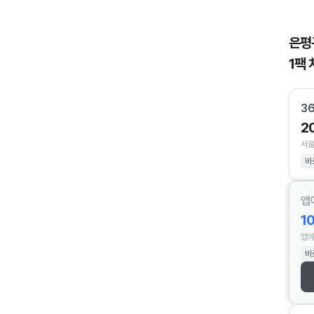
은평
1팩 
3
2
서울
바
앱
1
앱에
바