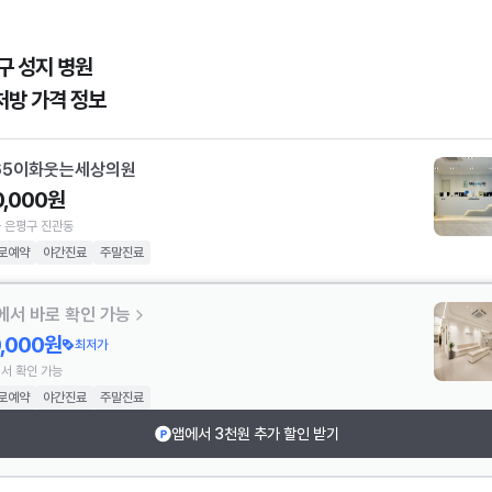
구 성지 병원
처방 가격 정보
65이화웃는세상의원
0,000원
 은평구 진관동
로예약
야간진료
주말진료
에서 바로 확인 가능
0,000원
최저가
서 확인 가능
로예약
야간진료
주말진료
앱에서 3천원 추가 할인 받기