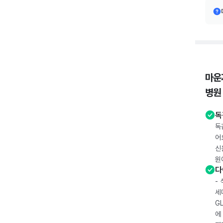
마운
병원
독
독
어
신
원
다
-
세
G
에