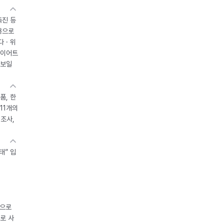
촉진 등
용으로
 · 위
다이어트
 보일
품, 한
11개의
제조사,
태” 입
중으로
로 사