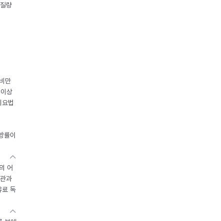
체질량
 비만
 이상
이요법
지방률이
의 어
기관과
유료 독