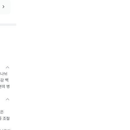
 나뉘
독감 백
분의 병
들은
중 조절