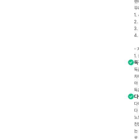
펜
우
1
2.
3.
4
-
1
독
독
차
아
독
다
다
다
노
천
는
로