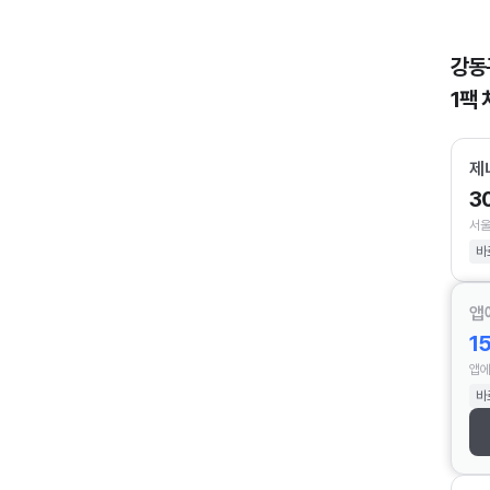
강동
1팩 
제
3
서울
바
앱
1
앱에
바