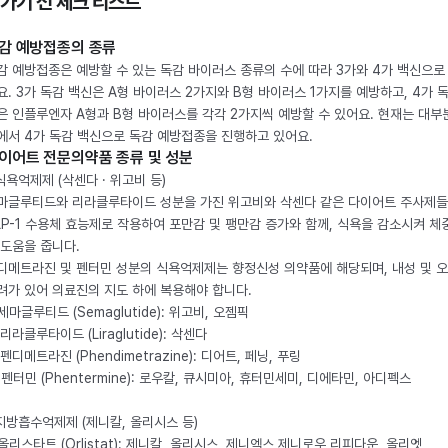
 가기 전 체크 리스트
감 예방접종의 종류
감 예방접종은 예방할 수 있는 독감 바이러스 종류의 수에 따라 3가와 4가 백신으로
요. 3가 독감 백신은 A형 바이러스 2가지와 B형 바이러스 1가지를 예방하고, 4가 
은 인플루엔자 A형과 B형 바이러스를 각각 2가지씩 예방할 수 있어요. 현재는 대부
에서 4가 독감 백신으로 독감 예방접종을 진행하고 있어요.
이어트 전문의약품 종류 및 성분
 식욕억제제 (삭센다 · 위고비 등)
마글루티드와 리라클루타이드 성분을 가진 위고비와 삭센다 같은 다이어트 주사제
LP-1 수용체 효능제로 작용하여 포만감 및 팽만감 증가와 함께, 식욕을 감소시켜 체
 도움을 줍니다.
디메트라진 및 펜터민 성분의 식욕억제제는 향정신성 의약품에 해당되며, 내성 및 
려가 있어 의료진의 지도 하에 복용해야 합니다.
. 세마글루티드 (Semaglutide): 위고비, 오젬픽
 리라클루타이드 (Liraglutide): 삭센다
 펜디메트라진 (Phendimetrazine): 디어트, 페닝, 푸링
. 펜터민 (Phentermine): 로우칼, 큐시미아, 휴터민세미, 디에타민, 아디펙스
 지방흡수억제제 (제니칼, 올리시스 등)
. 올리스타트 (Orlistat): 제니칼, 올리시스, 제니엑스,제니로우,리피다운, 올리엣