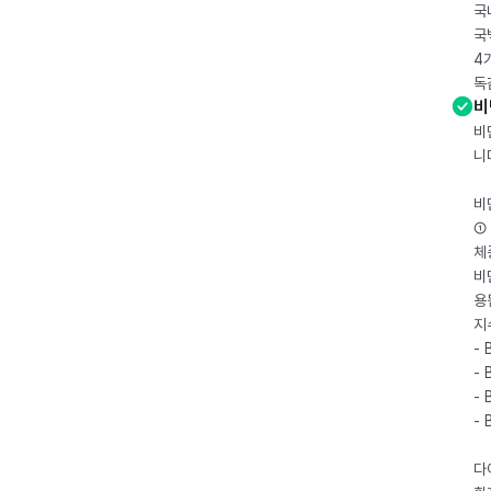
국
국
4
독
비
비
니
비
① 
체
비
용
지
- 
- 
- 
-
다