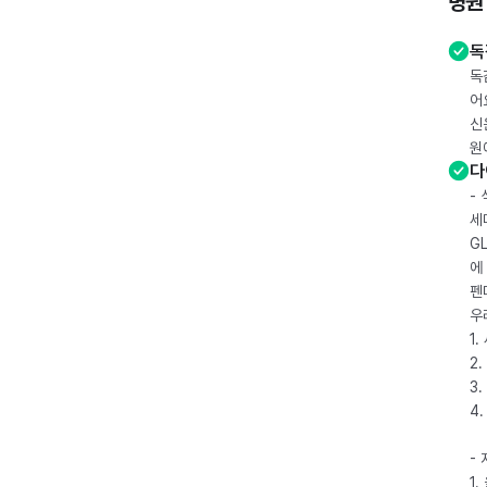
병원
독
독
어
신
원
다
-
세
G
에
펜
우
1
2.
3.
4
-
1