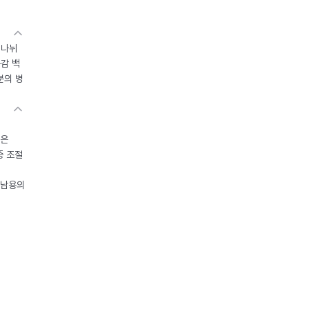
 나뉘
독감 백
분의 병
들은
중 조절
오남용의