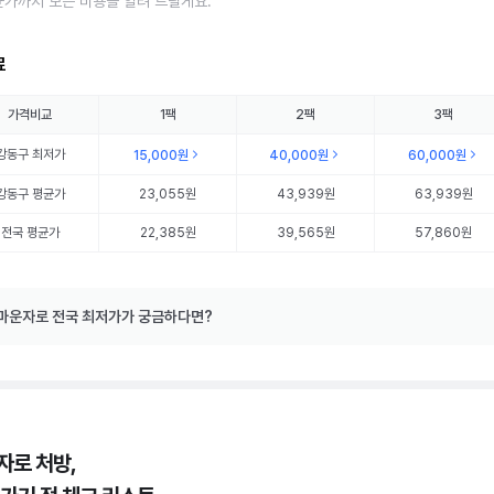
균가까지 모든 비용을 알려 드릴게요.
료
가격비교
1팩
2팩
3팩
강동구
최저가
15,000원
40,000원
60,000원
강동구
평균가
23,055원
43,939원
63,939원
전국 평균가
22,385원
39,565원
57,860원
마운자로 전국 최저가가 궁금하다면?
자로 처방,