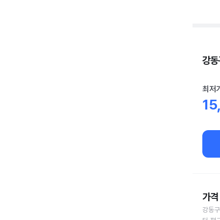
강동구
최저
15
가격 
강동구