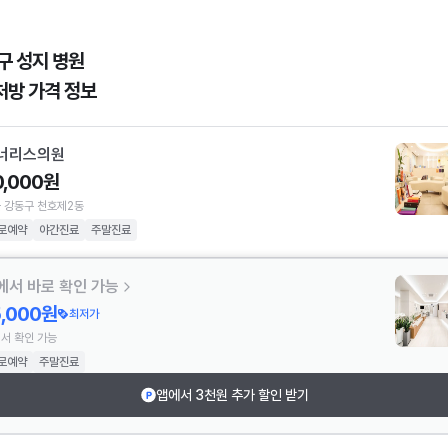
구 성지 병원
처방 가격 정보
너리스의원
0,000원
 강동구 천호제2동
로예약
야간진료
주말진료
에서 바로 확인 가능
5,000원
최저가
서 확인 가능
로예약
주말진료
앱에서 3천원 추가 할인 받기