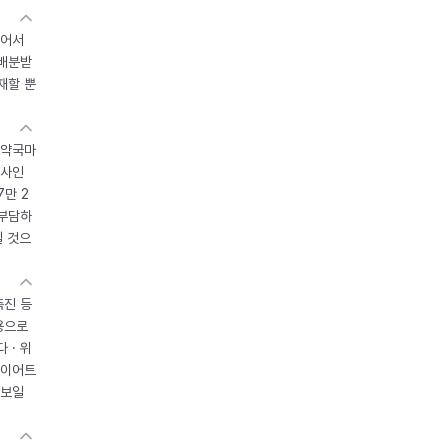
있어서
 배분받
재할 뿐
 약국마
조사인
7만 2
 부담하
될 것으
촉진 등
용으로
 · 위
다이어트
 보일