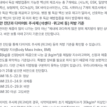
내에서 독감 예방접종이 가능한 백신의 제조사는 총 7개에요. (사노피, GSK, 일양약
백신, 보령제약, GC녹십자, SK 바이오사이언스, CSL 시퀴러스) 7개의 제조사에서 
가 독감 백신을 제공하고 있어요. 병원 별 독감 백신 보유 재고가 달라서, 선호하는 
감 백신이 있다면 꼭 미리 확인 후 독감 예방접종을 하러 방문해야 해요.
만 진단과 다이어트 주사제 (삭센다 · 위고비 등) 처방 기준
만이란 체중이 많이 나가는 것이 아닌 “체내에 과다하게 많은 양의 체지방이 쌓인 상
다. 비만 보통 아래 2가지 기준으로 진단합니다.
만 진단을 통해 다이어트 주사제 (위고비) 등의 처방 기준을 확인할 수 있습니다.
체질량 지수(Body Mass Index, BMI)
중(kg)을 신장(m)의 제곱으로 나눈 값 (kg/m²)을 체질량 지수라고하며, 신장과 체
만도를 파악하는 기준입니다. 특별한 장비를 필요로 하지 않기 때문에 가장 보편적으
됩니다. 다만 근육과 지방량을 구분하지 못하는 단점이 있습니다. 우리나라에서는 
수가 25를 넘으면 비만으로 진단합다.
BMI 18.5~22.9: 정상
BMI 23.0~24.9: 과체중
BMI 25.0~29.9: 비만
 BMI 30 이상: 고도비만
이어트 주사제 (위고비)의 경우, 식약처로부터 초기 체질량지수가 30kg/m² 이상인