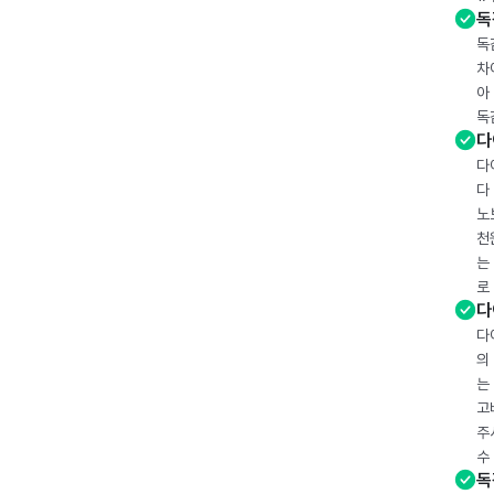
독
독
차
아
독
다
다
다
노
천
는
로
다
다
의
는
고
주
수
독