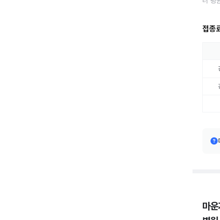
터 평
접종
마운