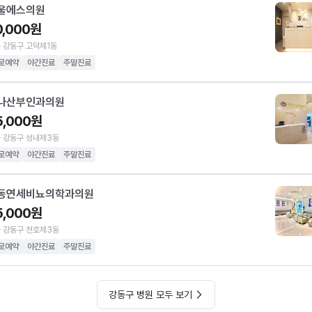
울에스의원
0,000원
 강동구 고덕제1동
로예약
야간진료
주말진료
나산부인과의원
5,000원
 강동구 성내제3동
로예약
야간진료
주말진료
동연세비뇨의학과의원
5,000원
 강동구 천호제3동
로예약
야간진료
주말진료
강동구 병원 모두 보기