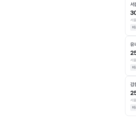
서
3
서울
바
유
2
서울
바
강
2
서울
바