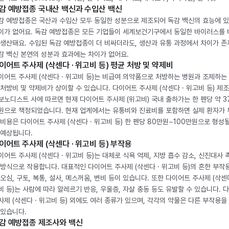
감 예방접종 국내산 백신과 수입산 백신
감 예방접종은 국산과 수입산 모두 동일한 성분으로 제조되어 독감 백신의 효능에 
이가 없어요. 독감 예방접종은 모든 기업들이 세계보건기구에서 동일한 바이러스를
 생산돼요. 수입된 독감 예방접종이 더 비싸더라도, 생산과 유통 과정에서 차이가 존
감 백신 본연의 성분과 효과에는 차이가 없어요.
이어트 주사제 (삭센다 · 위고비 등) 평균 처방 및 약제비
이어트 주사제 (삭센다 · 위고비 등)는 비급여 의약품으로 처방하는 병원과 조제하는
 처방비 및 약제비가 상이할 수 있습니다. 다이어트 주사제 (삭센다 · 위고비 등) 제
보노디스트 사에 따르면 현재 다이어트 주사제 (위고비) 국내 출하가는 한 펜당 약 3
원으로 책정되었습니다. 현재 업계에서는 유통비와 진료비를 포함하면 실제 환자가
 비용은 다이어트 주사제 (삭센다 · 위고비 등) 한 펜당 80만원~100만원으로 형성
 예상됩니다.
이어트 주사제 (삭센다 · 위고비 등) 부작용
이어트 주사제 (삭센다 · 위고비 등)는 대체로 식욕 억제, 지방 흡수 감소, 신진대사 
 방식으로 작용합니다. 대표적인 다이어트 주사제 (삭센다 · 위고비 등)의 흔한 부작
 오심, 구토, 복통, 설사, 메스꺼움, 변비 등이 있습니다. 또한 다이어트 주사제 (삭센다
비 등)는 사람에 따라 알레르기 반응, 우울증, 자살 충동 등도 유발할 수 있습니다. 
사제 (삭센다 · 위고비 등) 외에도 여러 종류가 있으며, 각각의 약물은 다른 부작용을
 있습니다.
감 예방접종 제조사와 백신