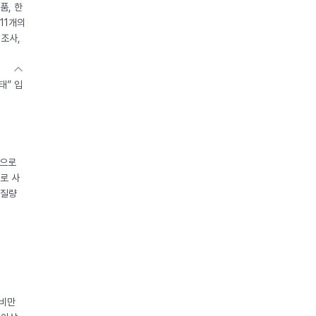
품, 한
11개의
제조사,
태” 입
중으로
로 사
체질량
 비만