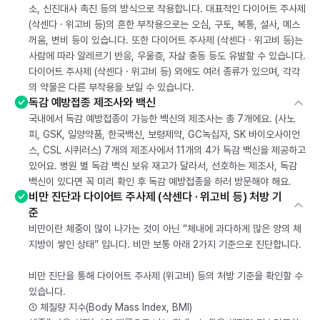
소, 신진대사 촉진 등의 방식으로 작용합니다. 대표적인 다이어트 주사제
(삭센다 · 위고비 등)의 흔한 부작용으로는 오심, 구토, 복통, 설사, 메스
꺼움, 변비 등이 있습니다. 또한 다이어트 주사제 (삭센다 · 위고비 등)는
사람에 따라 알레르기 반응, 우울증, 자살 충동 등도 유발할 수 있습니다.
다이어트 주사제 (삭센다 · 위고비 등) 외에도 여러 종류가 있으며, 각각
의 약물은 다른 부작용을 보일 수 있습니다.
독감 예방접종 제조사와 백신
국내에서 독감 예방접종이 가능한 백신의 제조사는 총 7개에요. (사노
피, GSK, 일양약품, 한국백신, 보령제약, GC녹십자, SK 바이오사이언
스, CSL 시퀴러스) 7개의 제조사에서 11개의 4가 독감 백신을 제공하고
있어요. 병원 별 독감 백신 보유 재고가 달라서, 선호하는 제조사, 독감
백신이 있다면 꼭 미리 확인 후 독감 예방접종을 하러 방문해야 해요.
비만 진단과 다이어트 주사제 (삭센다 · 위고비 등) 처방 기
준
비만이란 체중이 많이 나가는 것이 아닌 “체내에 과다하게 많은 양의 체
지방이 쌓인 상태” 입니다. 비만 보통 아래 2가지 기준으로 진단합니다.
비만 진단을 통해 다이어트 주사제 (위고비) 등의 처방 기준을 확인할 수
있습니다.
① 체질량 지수(Body Mass Index, BMI)