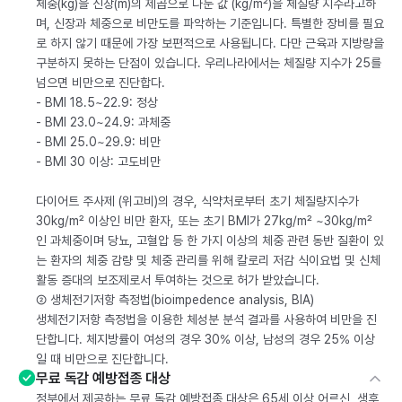
체중(kg)을 신장(m)의 제곱으로 나눈 값 (kg/m²)을 체질량 지수라고하
며, 신장과 체중으로 비만도를 파악하는 기준입니다. 특별한 장비를 필요
로 하지 않기 때문에 가장 보편적으로 사용됩니다. 다만 근육과 지방량을
구분하지 못하는 단점이 있습니다. 우리나라에서는 체질량 지수가 25를
넘으면 비만으로 진단합다.
- BMI 18.5~22.9: 정상
- BMI 23.0~24.9: 과체중
- BMI 25.0~29.9: 비만
- BMI 30 이상: 고도비만
다이어트 주사제 (위고비)의 경우, 식약처로부터 초기 체질량지수가
30kg/m² 이상인 비만 환자, 또는 초기 BMI가 27kg/m² ~30kg/m²
인 과체중이며 당뇨, 고혈압 등 한 가지 이상의 체중 관련 동반 질환이 있
는 환자의 체중 감량 및 체중 관리를 위해 칼로리 저감 식이요법 및 신체
활동 증대의 보조제로서 투여하는 것으로 허가 받았습니다.
② 생체전기저항 측정법(bioimpedence analysis, BIA)
생체전기저항 측정법을 이용한 체성분 분석 결과를 사용하여 비만을 진
단합니다. 체지방률이 여성의 경우 30% 이상, 남성의 경우 25% 이상
일 때 비만으로 진단합니다.
무료 독감 예방접종 대상
정부에서 제공하는 무료 독감 예방접종 대상은 65세 이상 어르신, 생후