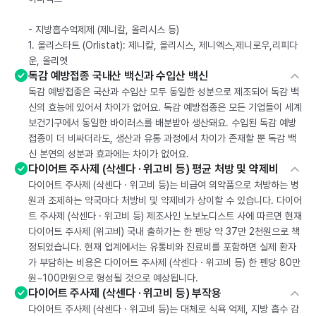
- 지방흡수억제제 (제니칼, 올리시스 등)
1. 올리스타트 (Orlistat): 제니칼, 올리시스, 제니엑스,제니로우,리피다
운, 올리엣
독감 예방접종 국내산 백신과 수입산 백신
독감 예방접종은 국산과 수입산 모두 동일한 성분으로 제조되어 독감 백
신의 효능에 있어서 차이가 없어요. 독감 예방접종은 모든 기업들이 세계
보건기구에서 동일한 바이러스를 배분받아 생산돼요. 수입된 독감 예방
접종이 더 비싸더라도, 생산과 유통 과정에서 차이가 존재할 뿐 독감 백
신 본연의 성분과 효과에는 차이가 없어요.
다이어트 주사제 (삭센다 · 위고비 등) 평균 처방 및 약제비
다이어트 주사제 (삭센다 · 위고비 등)는 비급여 의약품으로 처방하는 병
원과 조제하는 약국마다 처방비 및 약제비가 상이할 수 있습니다. 다이어
트 주사제 (삭센다 · 위고비 등) 제조사인 노보노디스트 사에 따르면 현재
다이어트 주사제 (위고비) 국내 출하가는 한 펜당 약 37만 2천원으로 책
정되었습니다. 현재 업계에서는 유통비와 진료비를 포함하면 실제 환자
가 부담하는 비용은 다이어트 주사제 (삭센다 · 위고비 등) 한 펜당 80만
원~100만원으로 형성될 것으로 예상됩니다.
다이어트 주사제 (삭센다 · 위고비 등) 부작용
다이어트 주사제 (삭센다 · 위고비 등)는 대체로 식욕 억제, 지방 흡수 감