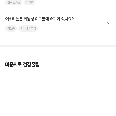
안구 건조증
다래끼
이소티논은 화농성 여드름에 효과가 있나요?
여드름
지루성 피부염
마운자로 건강꿀팁
마운자로 효과, 언제부터 나타날까?
3분 꿀팁 ㆍ #마운자로
마운자로 온누리상품권으로 결제 가능한가요? — 최