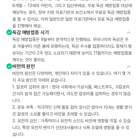
6개월 ~ 13세의 어린이, 그리고 임산부에요. 무료 독감 예방접종 대상에
해당하는 경우, 정부 지정 의료기관과 보건소에서 무료로 독감 예방접종
을 할 수 있어요. 이외 일반인은 일반 의료기관에서 유료 독감 예방접종
을 진행해야 해요.
독감 예방접종 시기
독감 예방접종은 9월부터 본격적으로 진행돼요. 우리나라의 독감은 주
로 겨울부터 이른 봄에 유행하는데, 독감 주사를 접종하더라도 항체가 형
성되는 기간이 2주 정도 소요되기 때문에 늦어도 11월까지는 예방접종을
해두는 것이 좋아요.
비만의 원인
비만의 원인은 다양하며, 개인마다 차이가 있을 수 있습니다. 여기 몇 가
지 주요 원인은 아래와 같습니다.
1. 칼로리 섭취의 증가 : 현대 사회에서 가공식품, 패스트푸드, 고칼로리
간식이 쉽게 접근 가능해지면서, 과도한 칼로리를 섭취하는 경우가 많습
니다.
2. 운동 부족 : 적극적인 신체 활동 없이 장시간 앉아서 지내는 생활 방식
은 칼로리 소모를 줄이고 비만을 초래할 수 있습니다.
3. 유전적 요인 : 가족력이나 유전적 소인도 비만에 영향을 미칠 수 있습
니다. 특정 유전자 변이가 신진대사율이나 식욕 조절에 영향을 줄 수 있
습니다.