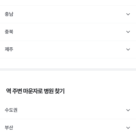
충남
충북
제주
역 주변
마운자로
병원 찾기
수도권
부산