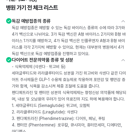
병원 가기 전 체크 리스트
독감 예방접종의 종류
독감 예방접종은 예방할 수 있는 독감 바이러스 종류의 수에 따라 3가와
4가 백신으로 나뉘어요. 3가 독감 백신은 A형 바이러스 2가지와 B형 바
이러스 1가지를 예방하고, 4가 독감 백신은 인플루엔자 A형과 B형 바이
러스를 각각 2가지씩 예방할 수 있어요. 현재는 대부분의 병원에서 4가
독감 백신으로 독감 예방접종을 진행하고 있어요.
다이어트 전문의약품 종류 및 성분
- 식욕억제제 (삭센다 · 위고비 등)
세마글루티드와 리라클루타이드 성분을 가진 위고비와 삭센다 같은 다이
어트 주사제들은 GLP-1 수용체 효능제로 작용하여 포만감 및 팽만감 증
가와 함께, 식욕을 감소시켜 체중 조절에 도움을 줍니다.
펜디메트라진 및 펜터민 성분의 식욕억제제는 향정신성 의약품에 해당되
며, 내성 및 오남용의 우려가 있어 의료진의 지도 하에 복용해야 합니다.
1. 세마글루티드 (Semaglutide): 위고비, 오젬픽
2. 리라클루타이드 (Liraglutide): 삭센다
3. 펜디메트라진 (Phendimetrazine): 디어트, 페닝, 푸링
4. 펜터민 (Phentermine): 로우칼, 큐시미아, 휴터민세미, 디에타민,
아디펙스