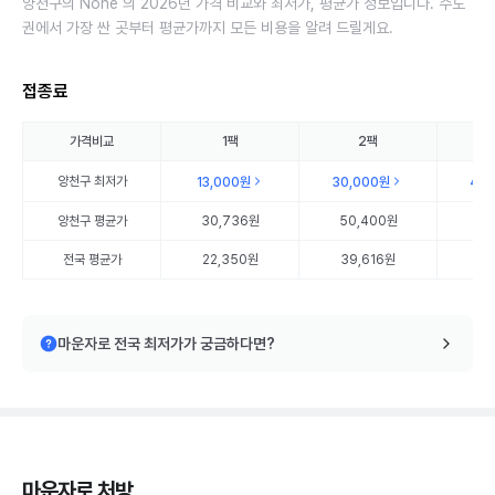
양천구의 None 의 2026년 가격 비교와 최저가, 평균가 정보입니다. 수도
권에서 가장 싼 곳부터 평균가까지 모든 비용을 알려 드릴게요.
접종료
가격비교
1팩
2팩
양천구
최저가
13,000원
30,000원
45
양천구
평균가
30,736원
50,400원
69
전국 평균가
22,350원
39,616원
57
마운자로 전국 최저가가 궁금하다면?
마운자로 처방,