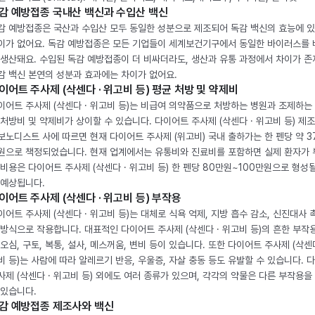
감 예방접종 국내산 백신과 수입산 백신
감 예방접종은 국산과 수입산 모두 동일한 성분으로 제조되어 독감 백신의 효능에 
이가 없어요. 독감 예방접종은 모든 기업들이 세계보건기구에서 동일한 바이러스를
 생산돼요. 수입된 독감 예방접종이 더 비싸더라도, 생산과 유통 과정에서 차이가 존
감 백신 본연의 성분과 효과에는 차이가 없어요.
이어트 주사제 (삭센다 · 위고비 등) 평균 처방 및 약제비
이어트 주사제 (삭센다 · 위고비 등)는 비급여 의약품으로 처방하는 병원과 조제하는
 처방비 및 약제비가 상이할 수 있습니다. 다이어트 주사제 (삭센다 · 위고비 등) 제
보노디스트 사에 따르면 현재 다이어트 주사제 (위고비) 국내 출하가는 한 펜당 약 3
원으로 책정되었습니다. 현재 업계에서는 유통비와 진료비를 포함하면 실제 환자가
 비용은 다이어트 주사제 (삭센다 · 위고비 등) 한 펜당 80만원~100만원으로 형성
 예상됩니다.
이어트 주사제 (삭센다 · 위고비 등) 부작용
이어트 주사제 (삭센다 · 위고비 등)는 대체로 식욕 억제, 지방 흡수 감소, 신진대사 
 방식으로 작용합니다. 대표적인 다이어트 주사제 (삭센다 · 위고비 등)의 흔한 부작
 오심, 구토, 복통, 설사, 메스꺼움, 변비 등이 있습니다. 또한 다이어트 주사제 (삭센다
비 등)는 사람에 따라 알레르기 반응, 우울증, 자살 충동 등도 유발할 수 있습니다. 
사제 (삭센다 · 위고비 등) 외에도 여러 종류가 있으며, 각각의 약물은 다른 부작용을
 있습니다.
감 예방접종 제조사와 백신