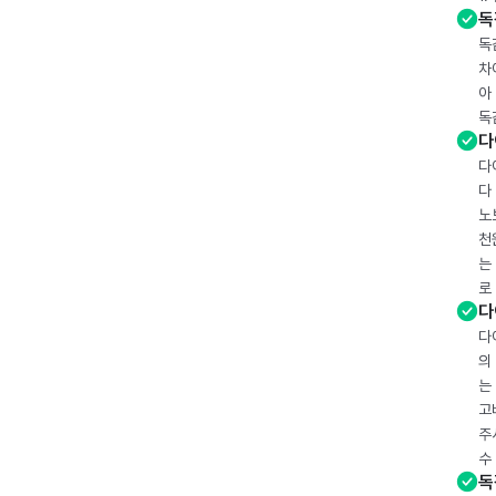
독
독
차
아
독
다
다
다
노
천
는
로
다
다
의
는
고
주
수
독