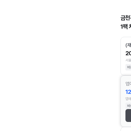
금천
1팩 
(
2
서울
바
앱
1
앱에
바