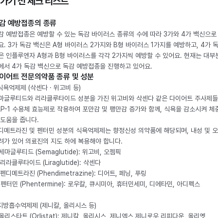
 가기 전 체크 리스트
감 예방접종의 종류
감 예방접종은 예방할 수 있는 독감 바이러스 종류의 수에 따라 3가와 4가 백신으로
요. 3가 독감 백신은 A형 바이러스 2가지와 B형 바이러스 1가지를 예방하고, 4가 
은 인플루엔자 A형과 B형 바이러스를 각각 2가지씩 예방할 수 있어요. 현재는 대부
에서 4가 독감 백신으로 독감 예방접종을 진행하고 있어요.
이어트 전문의약품 종류 및 성분
 식욕억제제 (삭센다 · 위고비 등)
마글루티드와 리라클루타이드 성분을 가진 위고비와 삭센다 같은 다이어트 주사제
LP-1 수용체 효능제로 작용하여 포만감 및 팽만감 증가와 함께, 식욕을 감소시켜 체
 도움을 줍니다.
디메트라진 및 펜터민 성분의 식욕억제제는 향정신성 의약품에 해당되며, 내성 및 
려가 있어 의료진의 지도 하에 복용해야 합니다.
. 세마글루티드 (Semaglutide): 위고비, 오젬픽
 리라클루타이드 (Liraglutide): 삭센다
 펜디메트라진 (Phendimetrazine): 디어트, 페닝, 푸링
. 펜터민 (Phentermine): 로우칼, 큐시미아, 휴터민세미, 디에타민, 아디펙스
 지방흡수억제제 (제니칼, 올리시스 등)
. 올리스타트 (Orlistat): 제니칼, 올리시스, 제니엑스,제니로우,리피다운, 올리엣