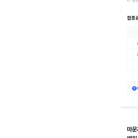
터 평
접종
마운