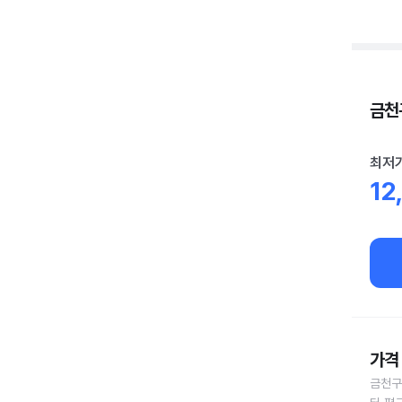
금천구
최저
12
가격 
금천구