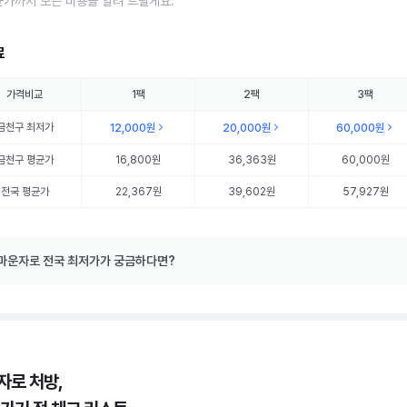
균가까지 모든 비용을 알려 드릴게요.
료
가격비교
1팩
2팩
3팩
금천구
최저가
12,000원
20,000원
60,000원
금천구
평균가
16,800원
36,363원
60,000원
전국 평균가
22,367원
39,602원
57,927원
마운자로 전국 최저가가 궁금하다면?
자로 처방,