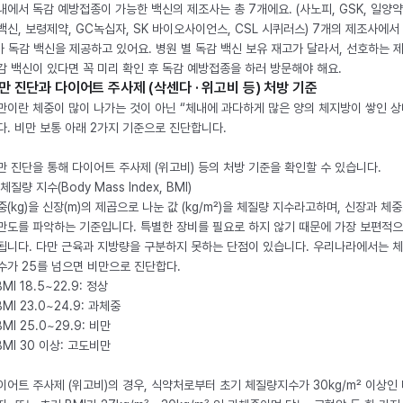
내에서 독감 예방접종이 가능한 백신의 제조사는 총 7개에요. (사노피, GSK, 일양약
백신, 보령제약, GC녹십자, SK 바이오사이언스, CSL 시퀴러스) 7개의 제조사에서 
가 독감 백신을 제공하고 있어요. 병원 별 독감 백신 보유 재고가 달라서, 선호하는 
감 백신이 있다면 꼭 미리 확인 후 독감 예방접종을 하러 방문해야 해요.
만 진단과 다이어트 주사제 (삭센다 · 위고비 등) 처방 기준
만이란 체중이 많이 나가는 것이 아닌 “체내에 과다하게 많은 양의 체지방이 쌓인 상
다. 비만 보통 아래 2가지 기준으로 진단합니다.
만 진단을 통해 다이어트 주사제 (위고비) 등의 처방 기준을 확인할 수 있습니다.
체질량 지수(Body Mass Index, BMI)
중(kg)을 신장(m)의 제곱으로 나눈 값 (kg/m²)을 체질량 지수라고하며, 신장과 체
만도를 파악하는 기준입니다. 특별한 장비를 필요로 하지 않기 때문에 가장 보편적으
됩니다. 다만 근육과 지방량을 구분하지 못하는 단점이 있습니다. 우리나라에서는 
수가 25를 넘으면 비만으로 진단합다.
BMI 18.5~22.9: 정상
BMI 23.0~24.9: 과체중
BMI 25.0~29.9: 비만
 BMI 30 이상: 고도비만
이어트 주사제 (위고비)의 경우, 식약처로부터 초기 체질량지수가 30kg/m² 이상인