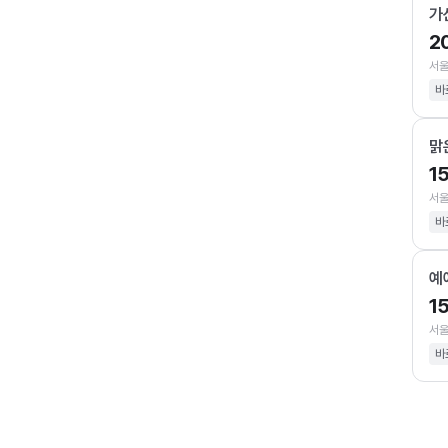
가
2
서울
바
맑
1
서울
바
예
1
서울
바