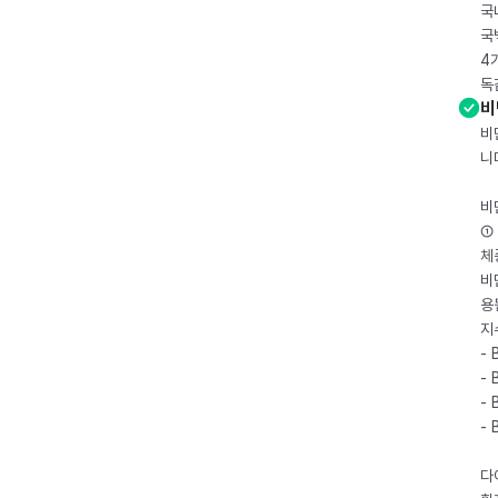
국
국
4
독
비
비
니
비
① 
체
비
용
지
- 
- 
- 
-
다