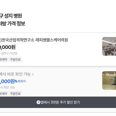
구 성지 병원
처방 가격 정보
재)한국산업의학연구소 래피젠헬스케어의원
0,000원
 금천구 가산동
로예약
주말진료
에서 바로 확인 가능
2,000원
최저가
서 확인 가능
로예약
주말진료
앱에서 3천원 추가 할인 받기