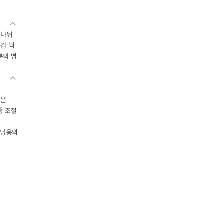
 나뉘
독감 백
분의 병
들은
중 조절
오남용의