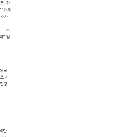
품, 한
11개의
제조사,
태” 입
중으로
로 사
체질량
 비만