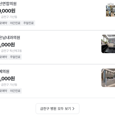
산연합의원
0,000원
 금천구 가산동
로예약
야간진료
주말진료
은남내과의원
5,000원
 금천구 독산제3동
로예약
주말진료
예의원
5,000원
 금천구 가산동
로예약
야간진료
금천구 병원 모두 보기