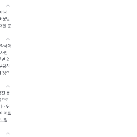
있어서
 배분받
재할 뿐
 약국마
조사인
7만 2
 부담하
될 것으
촉진 등
용으로
 · 위
다이어트
 보일