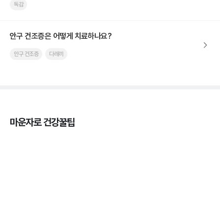
독감
안구 건조증은 어떻게 치료하나요?
안구 건조증
다래끼
마운자로 건강꿀팁
열사병 후유증, 언제까지 지켜볼까
3분 꿀팁
열사병 응급처치, 어디까지 식혀야할까?