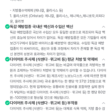
- 지방흡수억제제 (제니칼, 올리시스 등)
1. 올리스타트 (Orlistat): 제니칼, 올리시스, 제니엑스,제니로우,리피다
운, 올리엣
독감 예방접종 국내산 백신과 수입산 백신
독감 예방접종은 국산과 수입산 모두 동일한 성분으로 제조되어 독감 백
신의 효능에 있어서 차이가 없어요. 독감 예방접종은 모든 기업들이 세계
보건기구에서 동일한 바이러스를 배분받아 생산돼요. 수입된 독감 예방
접종이 더 비싸더라도, 생산과 유통 과정에서 차이가 존재할 뿐 독감 백
신 본연의 성분과 효과에는 차이가 없어요.
다이어트 주사제 (삭센다 · 위고비 등) 평균 처방 및 약제비
다이어트 주사제 (삭센다 · 위고비 등)는 비급여 의약품으로 처방하는 병
원과 조제하는 약국마다 처방비 및 약제비가 상이할 수 있습니다. 다이어
트 주사제 (삭센다 · 위고비 등) 제조사인 노보노디스트 사에 따르면 현재
다이어트 주사제 (위고비) 국내 출하가는 한 펜당 약 37만 2천원으로 책
정되었습니다. 현재 업계에서는 유통비와 진료비를 포함하면 실제 환자
가 부담하는 비용은 다이어트 주사제 (삭센다 · 위고비 등) 한 펜당 80만
원~100만원으로 형성될 것으로 예상됩니다.
다이어트 주사제 (삭센다 · 위고비 등) 부작용
다이어트 주사제 (삭센다 · 위고비 등)는 대체로 식욕 억제, 지방 흡수 감