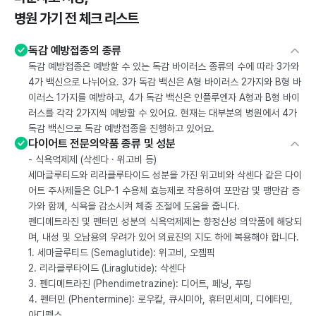
병원 가기 전 체크 리스트
독감 예방접종의 종류
독감 예방접종은 예방할 수 있는 독감 바이러스 종류의 수에 따라 3가와
4가 백신으로 나뉘어요. 3가 독감 백신은 A형 바이러스 2가지와 B형 바
이러스 1가지를 예방하고, 4가 독감 백신은 인플루엔자 A형과 B형 바이
러스를 각각 2가지씩 예방할 수 있어요. 현재는 대부분의 병원에서 4가
독감 백신으로 독감 예방접종을 진행하고 있어요.
다이어트 전문의약품 종류 및 성분
- 식욕억제제 (삭센다 · 위고비 등)
세마글루티드와 리라클루타이드 성분을 가진 위고비와 삭센다 같은 다이
어트 주사제들은 GLP-1 수용체 효능제로 작용하여 포만감 및 팽만감 증
가와 함께, 식욕을 감소시켜 체중 조절에 도움을 줍니다.
펜디메트라진 및 펜터민 성분의 식욕억제제는 향정신성 의약품에 해당되
며, 내성 및 오남용의 우려가 있어 의료진의 지도 하에 복용해야 합니다.
1. 세마글루티드 (Semaglutide): 위고비, 오젬픽
2. 리라클루타이드 (Liraglutide): 삭센다
3. 펜디메트라진 (Phendimetrazine): 디어트, 페닝, 푸링
4. 펜터민 (Phentermine): 로우칼, 큐시미아, 휴터민세미, 디에타민,
아디펙스