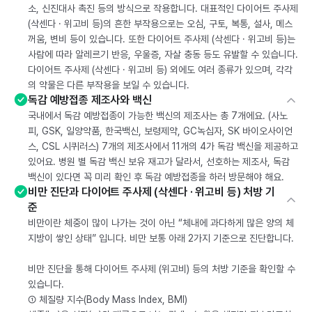
소, 신진대사 촉진 등의 방식으로 작용합니다. 대표적인 다이어트 주사제
(삭센다 · 위고비 등)의 흔한 부작용으로는 오심, 구토, 복통, 설사, 메스
꺼움, 변비 등이 있습니다. 또한 다이어트 주사제 (삭센다 · 위고비 등)는
사람에 따라 알레르기 반응, 우울증, 자살 충동 등도 유발할 수 있습니다.
다이어트 주사제 (삭센다 · 위고비 등) 외에도 여러 종류가 있으며, 각각
의 약물은 다른 부작용을 보일 수 있습니다.
독감 예방접종 제조사와 백신
국내에서 독감 예방접종이 가능한 백신의 제조사는 총 7개에요. (사노
피, GSK, 일양약품, 한국백신, 보령제약, GC녹십자, SK 바이오사이언
스, CSL 시퀴러스) 7개의 제조사에서 11개의 4가 독감 백신을 제공하고
있어요. 병원 별 독감 백신 보유 재고가 달라서, 선호하는 제조사, 독감
백신이 있다면 꼭 미리 확인 후 독감 예방접종을 하러 방문해야 해요.
비만 진단과 다이어트 주사제 (삭센다 · 위고비 등) 처방 기
준
비만이란 체중이 많이 나가는 것이 아닌 “체내에 과다하게 많은 양의 체
지방이 쌓인 상태” 입니다. 비만 보통 아래 2가지 기준으로 진단합니다.
비만 진단을 통해 다이어트 주사제 (위고비) 등의 처방 기준을 확인할 수
있습니다.
① 체질량 지수(Body Mass Index, BMI)