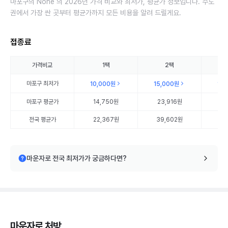
마포구의 None 의 2026년 가격 비교와 최저가, 평균가 정보입니다. 수도
권에서 가장 싼 곳부터 평균가까지 모든 비용을 알려 드릴게요.
접종료
가격비교
1팩
2팩
마포구
최저가
10,000원
15,000원
15
마포구
평균가
14,750원
23,916원
32
전국 평균가
22,367원
39,602원
57
마운자로 전국 최저가가 궁금하다면?
마운자로 처방,