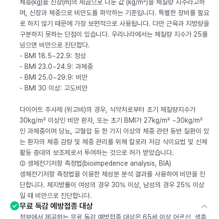
체중(kg)을 신장(m)의 제곱으로 나눈 값 (kg/m²)을 체질량 지수라고하
며, 신장과 체중으로 비만도를 파악하는 기준입니다. 특별한 장비를 필요
로 하지 않기 때문에 가장 보편적으로 사용됩니다. 다만 근육과 지방량을
구분하지 못하는 단점이 있습니다. 우리나라에서는 체질량 지수가 25를
넘으면 비만으로 진단합다.
- BMI 18.5~22.9: 정상
- BMI 23.0~24.9: 과체중
- BMI 25.0~29.9: 비만
- BMI 30 이상: 고도비만
다이어트 주사제 (위고비)의 경우, 식약처로부터 초기 체질량지수가
30kg/m² 이상인 비만 환자, 또는 초기 BMI가 27kg/m² ~30kg/m²
인 과체중이며 당뇨, 고혈압 등 한 가지 이상의 체중 관련 동반 질환이 있
는 환자의 체중 감량 및 체중 관리를 위해 칼로리 저감 식이요법 및 신체
활동 증대의 보조제로서 투여하는 것으로 허가 받았습니다.
② 생체전기저항 측정법(bioimpedence analysis, BIA)
생체전기저항 측정법을 이용한 체성분 분석 결과를 사용하여 비만을 진
단합니다. 체지방률이 여성의 경우 30% 이상, 남성의 경우 25% 이상
일 때 비만으로 진단합니다.
무료 독감 예방접종 대상
정부에서 제공하는 무료 독감 예방접종 대상은 65세 이상 어르신, 생후