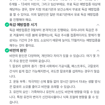
6개월 ~ 13세의 어린이, 그리고 임산부에요. 무료 독감 예방접종 대상에
해당하는 경우, 정부 지정 의료기관과 보건소에서 무료로 독감 예방접종
을 할 수 있어요. 이외 일반인은 일반 의료기관에서 유료 독감 예방접종
을 진행해야 해요.
독감 예방접종 시기
독감 예방접종은 9월부터 본격적으로 진행돼요. 우리나라의 독감은 주
로 겨울부터 이른 봄에 유행하는데, 독감 주사를 접종하더라도 항체가 형
성되는 기간이 2주 정도 소요되기 때문에 늦어도 11월까지는 예방접종을
해두는 것이 좋아요.
비만의 원인
비만의 원인은 다양하며, 개인마다 차이가 있을 수 있습니다. 여기 몇 가
지 주요 원인은 아래와 같습니다.
1. 칼로리 섭취의 증가 : 현대 사회에서 가공식품, 패스트푸드, 고칼로리
간식이 쉽게 접근 가능해지면서, 과도한 칼로리를 섭취하는 경우가 많습
니다.
2. 운동 부족 : 적극적인 신체 활동 없이 장시간 앉아서 지내는 생활 방식
은 칼로리 소모를 줄이고 비만을 초래할 수 있습니다.
3. 유전적 요인 : 가족력이나 유전적 소인도 비만에 영향을 미칠 수 있습
니다. 특정 유전자 변이가 신진대사율이나 식욕 조절에 영향을 줄 수 있
습니다.