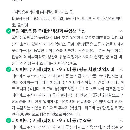
- 지방흡수억제제 (제니칼, 올리시스 등)
1. 올리스타트 (Orlistat): 제니칼, 올리시스, 제니엑스,제니로우,리피다
운, 올리엣
독감 예방접종 국내산 백신과 수입산 백신
독감 예방접종은 국산과 수입산 모두 동일한 성분으로 제조되어 독감 백
신의 효능에 있어서 차이가 없어요. 독감 예방접종은 모든 기업들이 세계
보건기구에서 동일한 바이러스를 배분받아 생산돼요. 수입된 독감 예방
접종이 더 비싸더라도, 생산과 유통 과정에서 차이가 존재할 뿐 독감 백
신 본연의 성분과 효과에는 차이가 없어요.
다이어트 주사제 (삭센다 · 위고비 등) 평균 처방 및 약제비
다이어트 주사제 (삭센다 · 위고비 등)는 비급여 의약품으로 처방하는 병
원과 조제하는 약국마다 처방비 및 약제비가 상이할 수 있습니다. 다이어
트 주사제 (삭센다 · 위고비 등) 제조사인 노보노디스트 사에 따르면 현재
다이어트 주사제 (위고비) 국내 출하가는 한 펜당 약 37만 2천원으로 책
정되었습니다. 현재 업계에서는 유통비와 진료비를 포함하면 실제 환자
가 부담하는 비용은 다이어트 주사제 (삭센다 · 위고비 등) 한 펜당 80만
원~100만원으로 형성될 것으로 예상됩니다.
다이어트 주사제 (삭센다 · 위고비 등) 부작용
다이어트 주사제 (삭센다 · 위고비 등)는 대체로 식욕 억제, 지방 흡수 감