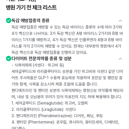
병원 가기 전 체크 리스트
독감 예방접종의 종류
독감 예방접종은 예방할 수 있는 독감 바이러스 종류의 수에 따라 3가와
4가 백신으로 나뉘어요. 3가 독감 백신은 A형 바이러스 2가지와 B형 바
이러스 1가지를 예방하고, 4가 독감 백신은 인플루엔자 A형과 B형 바이
러스를 각각 2가지씩 예방할 수 있어요. 현재는 대부분의 병원에서 4가
독감 백신으로 독감 예방접종을 진행하고 있어요.
다이어트 전문의약품 종류 및 성분
- 식욕억제제 (삭센다 · 위고비 등)
세마글루티드와 리라클루타이드 성분을 가진 위고비와 삭센다 같은 다이
어트 주사제들은 GLP-1 수용체 효능제로 작용하여 포만감 및 팽만감 증
가와 함께, 식욕을 감소시켜 체중 조절에 도움을 줍니다.
펜디메트라진 및 펜터민 성분의 식욕억제제는 향정신성 의약품에 해당되
며, 내성 및 오남용의 우려가 있어 의료진의 지도 하에 복용해야 합니다.
1. 세마글루티드 (Semaglutide): 위고비, 오젬픽
2. 리라클루타이드 (Liraglutide): 삭센다
3. 펜디메트라진 (Phendimetrazine): 디어트, 페닝, 푸링
4. 펜터민 (Phentermine): 로우칼, 큐시미아, 휴터민세미, 디에타민,
아디펙스