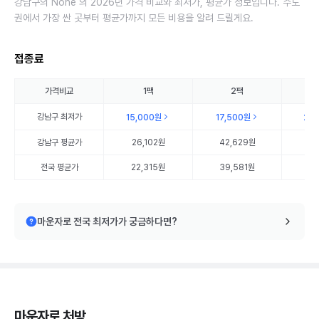
강남구의 None 의 2026년 가격 비교와 최저가, 평균가 정보입니다. 수도
권에서 가장 싼 곳부터 평균가까지 모든 비용을 알려 드릴게요.
접종료
가격비교
1팩
2팩
강남구
최저가
15,000원
17,500원
20
강남구
평균가
26,102원
42,629원
63
전국 평균가
22,315원
39,581원
57
마운자로 전국 최저가가 궁금하다면?
마운자로 처방,