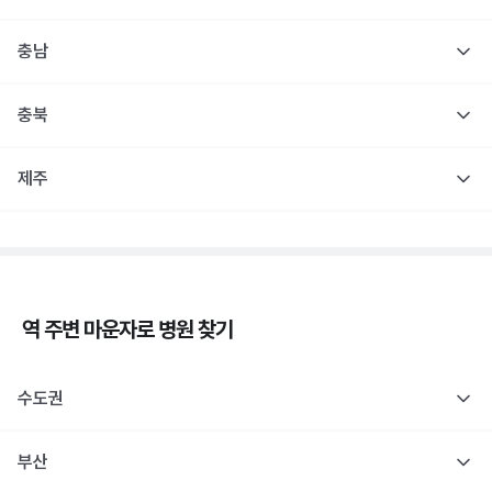
충남
충북
제주
역 주변
마운자로
병원 찾기
수도권
부산