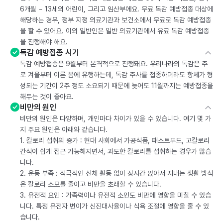
6개월 ~ 13세의 어린이, 그리고 임산부에요. 무료 독감 예방접종 대상에
해당하는 경우, 정부 지정 의료기관과 보건소에서 무료로 독감 예방접종
을 할 수 있어요. 이외 일반인은 일반 의료기관에서 유료 독감 예방접종
을 진행해야 해요.
독감 예방접종 시기
독감 예방접종은 9월부터 본격적으로 진행돼요. 우리나라의 독감은 주
로 겨울부터 이른 봄에 유행하는데, 독감 주사를 접종하더라도 항체가 형
성되는 기간이 2주 정도 소요되기 때문에 늦어도 11월까지는 예방접종을
해두는 것이 좋아요.
비만의 원인
비만의 원인은 다양하며, 개인마다 차이가 있을 수 있습니다. 여기 몇 가
지 주요 원인은 아래와 같습니다.
1. 칼로리 섭취의 증가 : 현대 사회에서 가공식품, 패스트푸드, 고칼로리
간식이 쉽게 접근 가능해지면서, 과도한 칼로리를 섭취하는 경우가 많습
니다.
2. 운동 부족 : 적극적인 신체 활동 없이 장시간 앉아서 지내는 생활 방식
은 칼로리 소모를 줄이고 비만을 초래할 수 있습니다.
3. 유전적 요인 : 가족력이나 유전적 소인도 비만에 영향을 미칠 수 있습
니다. 특정 유전자 변이가 신진대사율이나 식욕 조절에 영향을 줄 수 있
습니다.