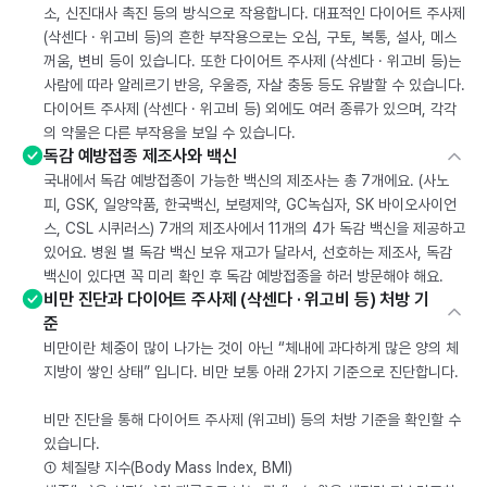
소, 신진대사 촉진 등의 방식으로 작용합니다. 대표적인 다이어트 주사제
(삭센다 · 위고비 등)의 흔한 부작용으로는 오심, 구토, 복통, 설사, 메스
꺼움, 변비 등이 있습니다. 또한 다이어트 주사제 (삭센다 · 위고비 등)는
사람에 따라 알레르기 반응, 우울증, 자살 충동 등도 유발할 수 있습니다.
다이어트 주사제 (삭센다 · 위고비 등) 외에도 여러 종류가 있으며, 각각
의 약물은 다른 부작용을 보일 수 있습니다.
독감 예방접종 제조사와 백신
국내에서 독감 예방접종이 가능한 백신의 제조사는 총 7개에요. (사노
피, GSK, 일양약품, 한국백신, 보령제약, GC녹십자, SK 바이오사이언
스, CSL 시퀴러스) 7개의 제조사에서 11개의 4가 독감 백신을 제공하고
있어요. 병원 별 독감 백신 보유 재고가 달라서, 선호하는 제조사, 독감
백신이 있다면 꼭 미리 확인 후 독감 예방접종을 하러 방문해야 해요.
비만 진단과 다이어트 주사제 (삭센다 · 위고비 등) 처방 기
준
비만이란 체중이 많이 나가는 것이 아닌 “체내에 과다하게 많은 양의 체
지방이 쌓인 상태” 입니다. 비만 보통 아래 2가지 기준으로 진단합니다.
비만 진단을 통해 다이어트 주사제 (위고비) 등의 처방 기준을 확인할 수
있습니다.
① 체질량 지수(Body Mass Index, BMI)