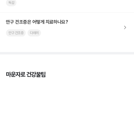
독감
안구 건조증은 어떻게 치료하나요?
안구 건조증
다래끼
마운자로 건강꿀팁
열사병 후유증, 언제까지 지켜볼까
3분 꿀팁
열사병 응급처치, 어디까지 식혀야할까?