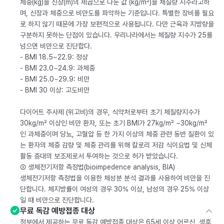
체중(kg)을 신장(m)의 제곱으로 나눈 값 (kg/m²)을 체질량 지수라고하
며, 신장과 체중으로 비만도를 파악하는 기준입니다. 특별한 장비를 필요
로 하지 않기 때문에 가장 보편적으로 사용됩니다. 다만 근육과 지방량을
구분하지 못하는 단점이 있습니다. 우리나라에서는 체질량 지수가 25를
넘으면 비만으로 진단합다.
- BMI 18.5~22.9: 정상
- BMI 23.0~24.9: 과체중
- BMI 25.0~29.9: 비만
- BMI 30 이상: 고도비만
다이어트 주사제 (위고비)의 경우, 식약처로부터 초기 체질량지수가
30kg/m² 이상인 비만 환자, 또는 초기 BMI가 27kg/m² ~30kg/m²
인 과체중이며 당뇨, 고혈압 등 한 가지 이상의 체중 관련 동반 질환이 있
는 환자의 체중 감량 및 체중 관리를 위해 칼로리 저감 식이요법 및 신체
활동 증대의 보조제로서 투여하는 것으로 허가 받았습니다.
② 생체전기저항 측정법(bioimpedence analysis, BIA)
생체전기저항 측정법을 이용한 체성분 분석 결과를 사용하여 비만을 진
단합니다. 체지방률이 여성의 경우 30% 이상, 남성의 경우 25% 이상
일 때 비만으로 진단합니다.
무료 독감 예방접종 대상
정부에서 제공하는 무료 독감 예방접종 대상은 65세 이상 어르신, 생후