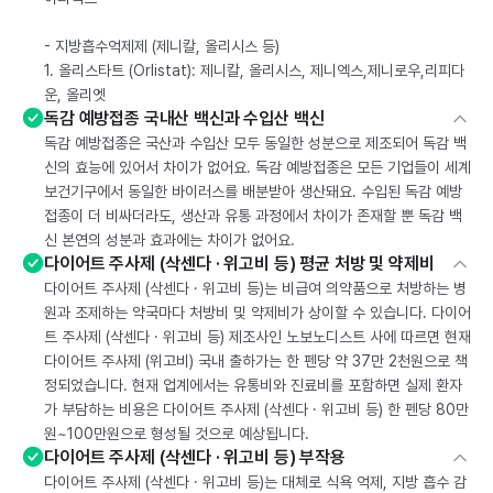
- 지방흡수억제제 (제니칼, 올리시스 등)
1. 올리스타트 (Orlistat): 제니칼, 올리시스, 제니엑스,제니로우,리피다
운, 올리엣
독감 예방접종 국내산 백신과 수입산 백신
독감 예방접종은 국산과 수입산 모두 동일한 성분으로 제조되어 독감 백
신의 효능에 있어서 차이가 없어요. 독감 예방접종은 모든 기업들이 세계
보건기구에서 동일한 바이러스를 배분받아 생산돼요. 수입된 독감 예방
접종이 더 비싸더라도, 생산과 유통 과정에서 차이가 존재할 뿐 독감 백
신 본연의 성분과 효과에는 차이가 없어요.
다이어트 주사제 (삭센다 · 위고비 등) 평균 처방 및 약제비
다이어트 주사제 (삭센다 · 위고비 등)는 비급여 의약품으로 처방하는 병
원과 조제하는 약국마다 처방비 및 약제비가 상이할 수 있습니다. 다이어
트 주사제 (삭센다 · 위고비 등) 제조사인 노보노디스트 사에 따르면 현재
다이어트 주사제 (위고비) 국내 출하가는 한 펜당 약 37만 2천원으로 책
정되었습니다. 현재 업계에서는 유통비와 진료비를 포함하면 실제 환자
가 부담하는 비용은 다이어트 주사제 (삭센다 · 위고비 등) 한 펜당 80만
원~100만원으로 형성될 것으로 예상됩니다.
다이어트 주사제 (삭센다 · 위고비 등) 부작용
다이어트 주사제 (삭센다 · 위고비 등)는 대체로 식욕 억제, 지방 흡수 감