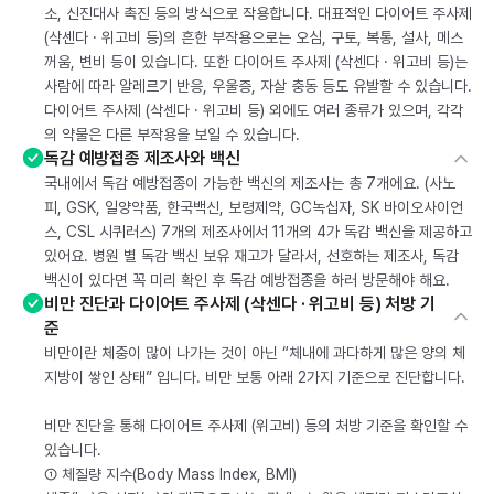
소, 신진대사 촉진 등의 방식으로 작용합니다. 대표적인 다이어트 주사제
(삭센다 · 위고비 등)의 흔한 부작용으로는 오심, 구토, 복통, 설사, 메스
꺼움, 변비 등이 있습니다. 또한 다이어트 주사제 (삭센다 · 위고비 등)는
사람에 따라 알레르기 반응, 우울증, 자살 충동 등도 유발할 수 있습니다.
다이어트 주사제 (삭센다 · 위고비 등) 외에도 여러 종류가 있으며, 각각
의 약물은 다른 부작용을 보일 수 있습니다.
독감 예방접종 제조사와 백신
국내에서 독감 예방접종이 가능한 백신의 제조사는 총 7개에요. (사노
피, GSK, 일양약품, 한국백신, 보령제약, GC녹십자, SK 바이오사이언
스, CSL 시퀴러스) 7개의 제조사에서 11개의 4가 독감 백신을 제공하고
있어요. 병원 별 독감 백신 보유 재고가 달라서, 선호하는 제조사, 독감
백신이 있다면 꼭 미리 확인 후 독감 예방접종을 하러 방문해야 해요.
비만 진단과 다이어트 주사제 (삭센다 · 위고비 등) 처방 기
준
비만이란 체중이 많이 나가는 것이 아닌 “체내에 과다하게 많은 양의 체
지방이 쌓인 상태” 입니다. 비만 보통 아래 2가지 기준으로 진단합니다.
비만 진단을 통해 다이어트 주사제 (위고비) 등의 처방 기준을 확인할 수
있습니다.
① 체질량 지수(Body Mass Index, BMI)