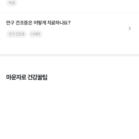
독감
안구 건조증은 어떻게 치료하나요?
안구 건조증
다래끼
마운자로 건강꿀팁
열사병 후유증, 언제까지 지켜볼까
3분 꿀팁
열사병 응급처치, 어디까지 식혀야할까?