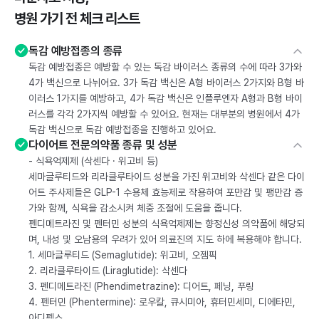
병원 가기 전 체크 리스트
독감 예방접종의 종류
독감 예방접종은 예방할 수 있는 독감 바이러스 종류의 수에 따라 3가와
4가 백신으로 나뉘어요. 3가 독감 백신은 A형 바이러스 2가지와 B형 바
이러스 1가지를 예방하고, 4가 독감 백신은 인플루엔자 A형과 B형 바이
러스를 각각 2가지씩 예방할 수 있어요. 현재는 대부분의 병원에서 4가
독감 백신으로 독감 예방접종을 진행하고 있어요.
다이어트 전문의약품 종류 및 성분
- 식욕억제제 (삭센다 · 위고비 등)
세마글루티드와 리라클루타이드 성분을 가진 위고비와 삭센다 같은 다이
어트 주사제들은 GLP-1 수용체 효능제로 작용하여 포만감 및 팽만감 증
가와 함께, 식욕을 감소시켜 체중 조절에 도움을 줍니다.
펜디메트라진 및 펜터민 성분의 식욕억제제는 향정신성 의약품에 해당되
며, 내성 및 오남용의 우려가 있어 의료진의 지도 하에 복용해야 합니다.
1. 세마글루티드 (Semaglutide): 위고비, 오젬픽
2. 리라클루타이드 (Liraglutide): 삭센다
3. 펜디메트라진 (Phendimetrazine): 디어트, 페닝, 푸링
4. 펜터민 (Phentermine): 로우칼, 큐시미아, 휴터민세미, 디에타민,
아디펙스