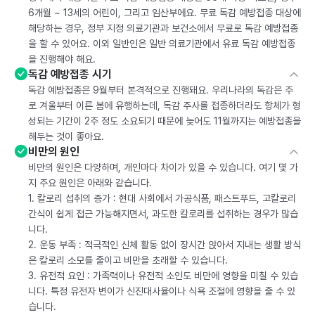
6개월 ~ 13세의 어린이, 그리고 임산부에요. 무료 독감 예방접종 대상에
해당하는 경우, 정부 지정 의료기관과 보건소에서 무료로 독감 예방접종
을 할 수 있어요. 이외 일반인은 일반 의료기관에서 유료 독감 예방접종
을 진행해야 해요.
독감 예방접종 시기
독감 예방접종은 9월부터 본격적으로 진행돼요. 우리나라의 독감은 주
로 겨울부터 이른 봄에 유행하는데, 독감 주사를 접종하더라도 항체가 형
성되는 기간이 2주 정도 소요되기 때문에 늦어도 11월까지는 예방접종을
해두는 것이 좋아요.
비만의 원인
비만의 원인은 다양하며, 개인마다 차이가 있을 수 있습니다. 여기 몇 가
지 주요 원인은 아래와 같습니다.
1. 칼로리 섭취의 증가 : 현대 사회에서 가공식품, 패스트푸드, 고칼로리
간식이 쉽게 접근 가능해지면서, 과도한 칼로리를 섭취하는 경우가 많습
니다.
2. 운동 부족 : 적극적인 신체 활동 없이 장시간 앉아서 지내는 생활 방식
은 칼로리 소모를 줄이고 비만을 초래할 수 있습니다.
3. 유전적 요인 : 가족력이나 유전적 소인도 비만에 영향을 미칠 수 있습
니다. 특정 유전자 변이가 신진대사율이나 식욕 조절에 영향을 줄 수 있
습니다.