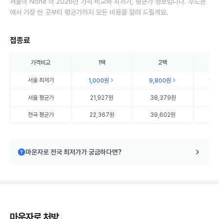
서울의 None 의 2026년 가격 비교와 최저가, 평균가 정보입니다. 수도권
에서 가장 싼 곳부터 평균가까지 모든 비용을 알려 드릴게요.
접종료
가격비교
1팩
2팩
서울
최저가
1,000원
9,800원
14
서울
평균가
21,927원
38,379원
57
전국 평균가
22,367원
39,602원
57
마운자로 전국 최저가가 궁금하다면?
마운자로 처방,