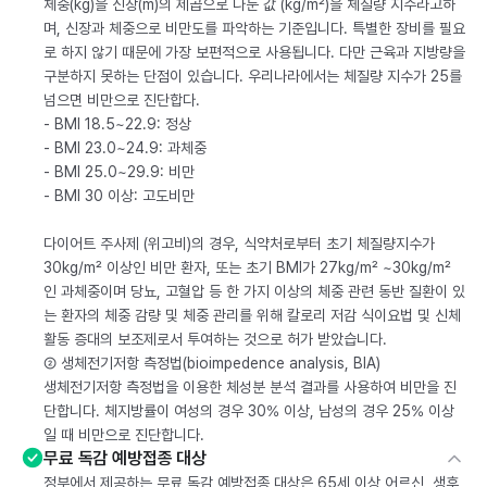
체중(kg)을 신장(m)의 제곱으로 나눈 값 (kg/m²)을 체질량 지수라고하
며, 신장과 체중으로 비만도를 파악하는 기준입니다. 특별한 장비를 필요
로 하지 않기 때문에 가장 보편적으로 사용됩니다. 다만 근육과 지방량을
구분하지 못하는 단점이 있습니다. 우리나라에서는 체질량 지수가 25를
넘으면 비만으로 진단합다.
- BMI 18.5~22.9: 정상
- BMI 23.0~24.9: 과체중
- BMI 25.0~29.9: 비만
- BMI 30 이상: 고도비만
다이어트 주사제 (위고비)의 경우, 식약처로부터 초기 체질량지수가
30kg/m² 이상인 비만 환자, 또는 초기 BMI가 27kg/m² ~30kg/m²
인 과체중이며 당뇨, 고혈압 등 한 가지 이상의 체중 관련 동반 질환이 있
는 환자의 체중 감량 및 체중 관리를 위해 칼로리 저감 식이요법 및 신체
활동 증대의 보조제로서 투여하는 것으로 허가 받았습니다.
② 생체전기저항 측정법(bioimpedence analysis, BIA)
생체전기저항 측정법을 이용한 체성분 분석 결과를 사용하여 비만을 진
단합니다. 체지방률이 여성의 경우 30% 이상, 남성의 경우 25% 이상
일 때 비만으로 진단합니다.
무료 독감 예방접종 대상
정부에서 제공하는 무료 독감 예방접종 대상은 65세 이상 어르신, 생후