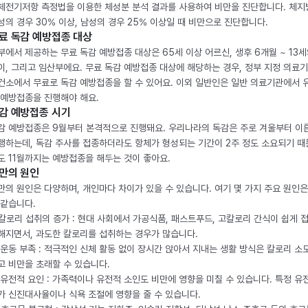
체전기저항 측정법을 이용한 체성분 분석 결과를 사용하여 비만을 진단합니다. 체
성의 경우 30% 이상, 남성의 경우 25% 이상일 때 비만으로 진단합니다.
료 독감 예방접종 대상
부에서 제공하는 무료 독감 예방접종 대상은 65세 이상 어르신, 생후 6개월 ~ 13세
이, 그리고 임산부에요. 무료 독감 예방접종 대상에 해당하는 경우, 정부 지정 의료
건소에서 무료로 독감 예방접종을 할 수 있어요. 이외 일반인은 일반 의료기관에서 
 예방접종을 진행해야 해요.
감 예방접종 시기
감 예방접종은 9월부터 본격적으로 진행돼요. 우리나라의 독감은 주로 겨울부터 이
행하는데, 독감 주사를 접종하더라도 항체가 형성되는 기간이 2주 정도 소요되기 때
도 11월까지는 예방접종을 해두는 것이 좋아요.
만의 원인
만의 원인은 다양하며, 개인마다 차이가 있을 수 있습니다. 여기 몇 가지 주요 원인은
 같습니다.
. 칼로리 섭취의 증가 : 현대 사회에서 가공식품, 패스트푸드, 고칼로리 간식이 쉽게 
해지면서, 과도한 칼로리를 섭취하는 경우가 많습니다.
. 운동 부족 : 적극적인 신체 활동 없이 장시간 앉아서 지내는 생활 방식은 칼로리 소
고 비만을 초래할 수 있습니다.
. 유전적 요인 : 가족력이나 유전적 소인도 비만에 영향을 미칠 수 있습니다. 특정 유
가 신진대사율이나 식욕 조절에 영향을 줄 수 있습니다.