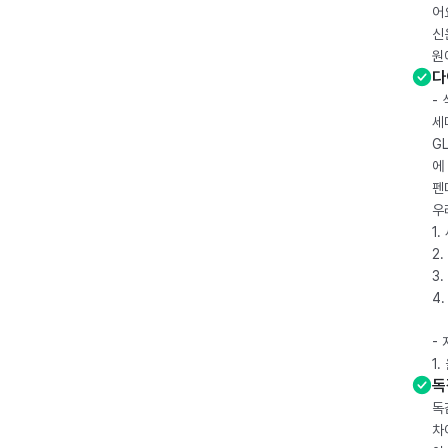
어
신
원
다
-
세
G
에
펜
우
1
2.
3.
4
-
1
독
독
차