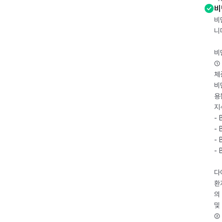
비
비
니
비
① 
체
비
용
지
- 
- 
- 
-
다
환
의
및
② 