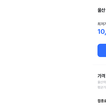
울산 
최저
10
가격 
울산의
평균가
접종