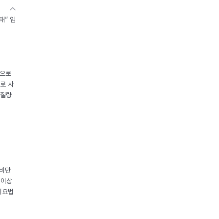
태” 입
중으로
로 사
체질량
 비만
 이상
이요법