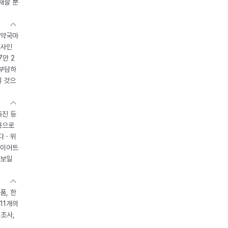
재할 뿐
 약국마
조사인
7만 2
 부담하
될 것으
촉진 등
용으로
 · 위
다이어트
 보일
품, 한
11개의
제조사,