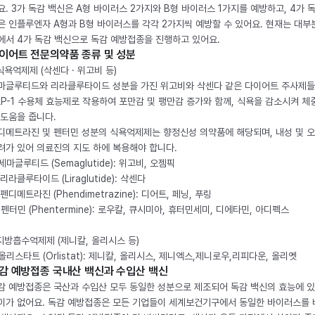
요. 3가 독감 백신은 A형 바이러스 2가지와 B형 바이러스 1가지를 예방하고, 4가 
은 인플루엔자 A형과 B형 바이러스를 각각 2가지씩 예방할 수 있어요. 현재는 대부
에서 4가 독감 백신으로 독감 예방접종을 진행하고 있어요.
이어트 전문의약품 종류 및 성분
 식욕억제제 (삭센다 · 위고비 등)
마글루티드와 리라클루타이드 성분을 가진 위고비와 삭센다 같은 다이어트 주사제
LP-1 수용체 효능제로 작용하여 포만감 및 팽만감 증가와 함께, 식욕을 감소시켜 체
 도움을 줍니다.
디메트라진 및 펜터민 성분의 식욕억제제는 향정신성 의약품에 해당되며, 내성 및 
려가 있어 의료진의 지도 하에 복용해야 합니다.
. 세마글루티드 (Semaglutide): 위고비, 오젬픽
 리라클루타이드 (Liraglutide): 삭센다
 펜디메트라진 (Phendimetrazine): 디어트, 페닝, 푸링
. 펜터민 (Phentermine): 로우칼, 큐시미아, 휴터민세미, 디에타민, 아디펙스
 지방흡수억제제 (제니칼, 올리시스 등)
. 올리스타트 (Orlistat): 제니칼, 올리시스, 제니엑스,제니로우,리피다운, 올리엣
감 예방접종 국내산 백신과 수입산 백신
감 예방접종은 국산과 수입산 모두 동일한 성분으로 제조되어 독감 백신의 효능에 
이가 없어요. 독감 예방접종은 모든 기업들이 세계보건기구에서 동일한 바이러스를