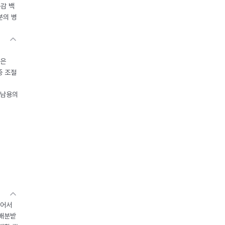
독감 백
분의 병
들은
중 조절
오남용의
있어서
 배분받