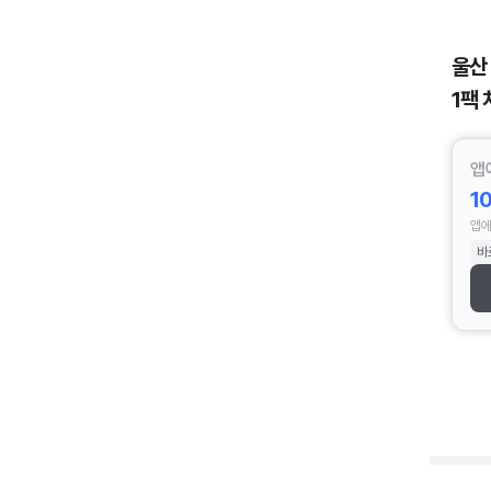
울산
1팩 
앱
1
앱에
바