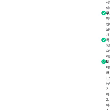
생
여
무
정
린
보
감
독
독
유
어
비
비
와
1
능
2
이
3
이