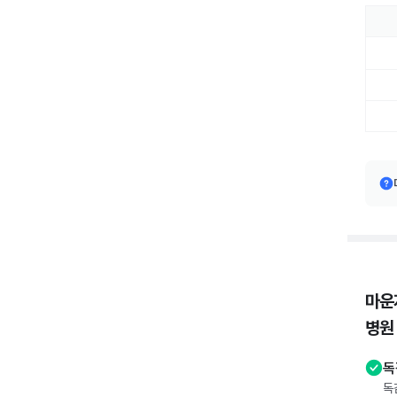
마운
병원
독
독