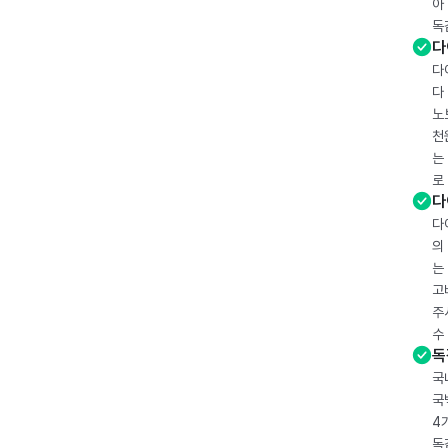
아
독
다
다
다
노
천
는
로
다
다
의
는
고
주
수
독
국
국
4
독