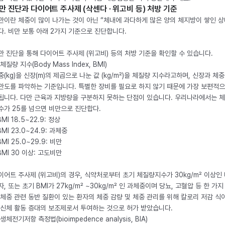
만 진단과 다이어트 주사제 (삭센다 · 위고비 등) 처방 기준
만이란 체중이 많이 나가는 것이 아닌 “체내에 과다하게 많은 양의 체지방이 쌓인 상
다. 비만 보통 아래 2가지 기준으로 진단합니다.
만 진단을 통해 다이어트 주사제 (위고비) 등의 처방 기준을 확인할 수 있습니다.
체질량 지수(Body Mass Index, BMI)
중(kg)을 신장(m)의 제곱으로 나눈 값 (kg/m²)을 체질량 지수라고하며, 신장과 체
만도를 파악하는 기준입니다. 특별한 장비를 필요로 하지 않기 때문에 가장 보편적으
됩니다. 다만 근육과 지방량을 구분하지 못하는 단점이 있습니다. 우리나라에서는 
수가 25를 넘으면 비만으로 진단합다.
BMI 18.5~22.9: 정상
BMI 23.0~24.9: 과체중
BMI 25.0~29.9: 비만
 BMI 30 이상: 고도비만
이어트 주사제 (위고비)의 경우, 식약처로부터 초기 체질량지수가 30kg/m² 이상인
자, 또는 초기 BMI가 27kg/m² ~30kg/m² 인 과체중이며 당뇨, 고혈압 등 한 가지
 체중 관련 동반 질환이 있는 환자의 체중 감량 및 체중 관리를 위해 칼로리 저감 식
 신체 활동 증대의 보조제로서 투여하는 것으로 허가 받았습니다.
생체전기저항 측정법(bioimpedence analysis, BIA)