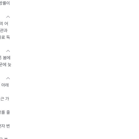
지방률이
의 어
기관과
유료 독
른 봄에
문에 늦
 아래
접근 가
모를 줄
전자 변