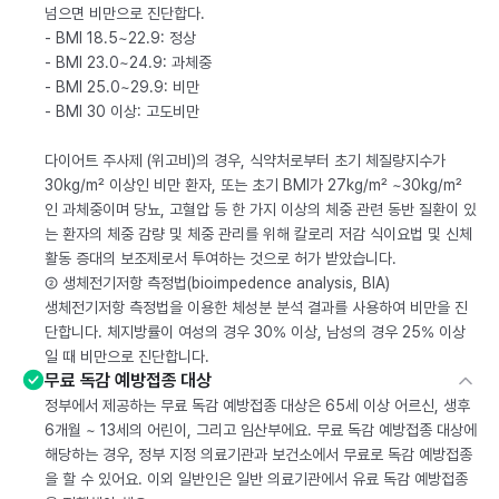
넘으면 비만으로 진단합다.
- BMI 18.5~22.9: 정상
- BMI 23.0~24.9: 과체중
- BMI 25.0~29.9: 비만
- BMI 30 이상: 고도비만
다이어트 주사제 (위고비)의 경우, 식약처로부터 초기 체질량지수가
30kg/m² 이상인 비만 환자, 또는 초기 BMI가 27kg/m² ~30kg/m²
인 과체중이며 당뇨, 고혈압 등 한 가지 이상의 체중 관련 동반 질환이 있
는 환자의 체중 감량 및 체중 관리를 위해 칼로리 저감 식이요법 및 신체
활동 증대의 보조제로서 투여하는 것으로 허가 받았습니다.
② 생체전기저항 측정법(bioimpedence analysis, BIA)
생체전기저항 측정법을 이용한 체성분 분석 결과를 사용하여 비만을 진
단합니다. 체지방률이 여성의 경우 30% 이상, 남성의 경우 25% 이상
일 때 비만으로 진단합니다.
무료 독감 예방접종 대상
정부에서 제공하는 무료 독감 예방접종 대상은 65세 이상 어르신, 생후
6개월 ~ 13세의 어린이, 그리고 임산부에요. 무료 독감 예방접종 대상에
해당하는 경우, 정부 지정 의료기관과 보건소에서 무료로 독감 예방접종
을 할 수 있어요. 이외 일반인은 일반 의료기관에서 유료 독감 예방접종