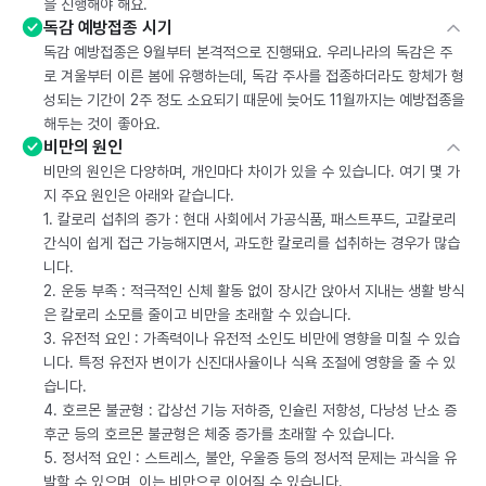
을 진행해야 해요.
독감 예방접종 시기
독감 예방접종은 9월부터 본격적으로 진행돼요. 우리나라의 독감은 주
로 겨울부터 이른 봄에 유행하는데, 독감 주사를 접종하더라도 항체가 형
성되는 기간이 2주 정도 소요되기 때문에 늦어도 11월까지는 예방접종을
해두는 것이 좋아요.
비만의 원인
비만의 원인은 다양하며, 개인마다 차이가 있을 수 있습니다. 여기 몇 가
지 주요 원인은 아래와 같습니다.
1. 칼로리 섭취의 증가 : 현대 사회에서 가공식품, 패스트푸드, 고칼로리
간식이 쉽게 접근 가능해지면서, 과도한 칼로리를 섭취하는 경우가 많습
니다.
2. 운동 부족 : 적극적인 신체 활동 없이 장시간 앉아서 지내는 생활 방식
은 칼로리 소모를 줄이고 비만을 초래할 수 있습니다.
3. 유전적 요인 : 가족력이나 유전적 소인도 비만에 영향을 미칠 수 있습
니다. 특정 유전자 변이가 신진대사율이나 식욕 조절에 영향을 줄 수 있
습니다.
4. 호르몬 불균형 : 갑상선 기능 저하증, 인슐린 저항성, 다낭성 난소 증
후군 등의 호르몬 불균형은 체중 증가를 초래할 수 있습니다.
5. 정서적 요인 : 스트레스, 불안, 우울증 등의 정서적 문제는 과식을 유
발할 수 있으며, 이는 비만으로 이어질 수 있습니다.