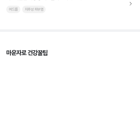
여드름
지루성 피부염
마운자로 건강꿀팁
마운자로 효과, 언제부터 나타날까?
3분 꿀팁 ㆍ #마운자로
마운자로 온누리상품권으로 결제 가능한가요? — 최
저가 처방 꿀팁
3분 꿀팁 ㆍ #비만 #마운자로