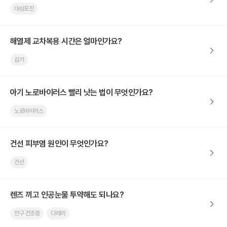
대상포진
해열제 교차복용 시간은 얼마인가요?
감기
아기 노로바이러스 빨리 낫는 법이 무엇인가요?
노로바이러스
건선 피부염 원인이 무엇인가요?
건선
렌즈 끼고 인공눈물 투약해도 되나요?
안구 건조증
다래끼