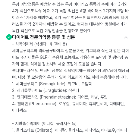
독감 예방접종은 예방할 수 있는 독감 바이러스 종류의 수에 따라 3가와
4가 백신으로 나뉘어요. 3가 독감 백신은 A형 바이러스 2가지와 B형 바
이러스 1가지를 예방하고, 4가 독감 백신은 인플루엔자 A형과 B형 바이
러스를 각각 2가지씩 예방할 수 있어요. 현재는 대부분의 병원에서 4가
독감 백신으로 독감 예방접종을 진행하고 있어요.
다이어트 전문의약품 종류 및 성분
- 식욕억제제 (삭센다 · 위고비 등)
세마글루티드와 리라클루타이드 성분을 가진 위고비와 삭센다 같은 다이
어트 주사제들은 GLP-1 수용체 효능제로 작용하여 포만감 및 팽만감 증
가와 함께, 식욕을 감소시켜 체중 조절에 도움을 줍니다.
펜디메트라진 및 펜터민 성분의 식욕억제제는 향정신성 의약품에 해당되
며, 내성 및 오남용의 우려가 있어 의료진의 지도 하에 복용해야 합니다.
1. 세마글루티드 (Semaglutide): 위고비, 오젬픽
2. 리라클루타이드 (Liraglutide): 삭센다
3. 펜디메트라진 (Phendimetrazine): 디어트, 페닝, 푸링
4. 펜터민 (Phentermine): 로우칼, 큐시미아, 휴터민세미, 디에타민,
아디펙스
- 지방흡수억제제 (제니칼, 올리시스 등)
1. 올리스타트 (Orlistat): 제니칼, 올리시스, 제니엑스,제니로우,리피다