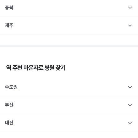
충북
제주
역 주변
마운자로
병원 찾기
수도권
부산
대전