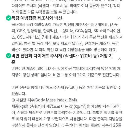
다이어트 주사제 (삭센다 · 위고비 등) 외에도 여러 종류가 있으며, 각각
의 약물은 다른 부작용을 보일 수 있습니다.
독감 예방접종 제조사와 백신
국내에서 독감 예방접종이 가능한 백신의 제조사는 총 7개에요. (사노
피, GSK, 일양약품, 한국백신, 보령제약, GC녹십자, SK 바이오사이언
스, CSL 시퀴러스) 7개의 제조사에서 11개의 4가 독감 백신을 제공하고
있어요. 병원 별 독감 백신 보유 재고가 달라서, 선호하는 제조사, 독감
백신이 있다면 꼭 미리 확인 후 독감 예방접종을 하러 방문해야 해요.
비만 진단과 다이어트 주사제 (삭센다 · 위고비 등) 처방 기
준
비만이란 체중이 많이 나가는 것이 아닌 “체내에 과다하게 많은 양의 체
지방이 쌓인 상태” 입니다. 비만 보통 아래 2가지 기준으로 진단합니다.
비만 진단을 통해 다이어트 주사제 (위고비) 등의 처방 기준을 확인할 수
있습니다.
① 체질량 지수(Body Mass Index, BMI)
체중(kg)을 신장(m)의 제곱으로 나눈 값 (kg/m²)을 체질량 지수라고하
며, 신장과 체중으로 비만도를 파악하는 기준입니다. 특별한 장비를 필요
로 하지 않기 때문에 가장 보편적으로 사용됩니다. 다만 근육과 지방량을
구분하지 못하는 단점이 있습니다. 우리나라에서는 체질량 지수가 25를