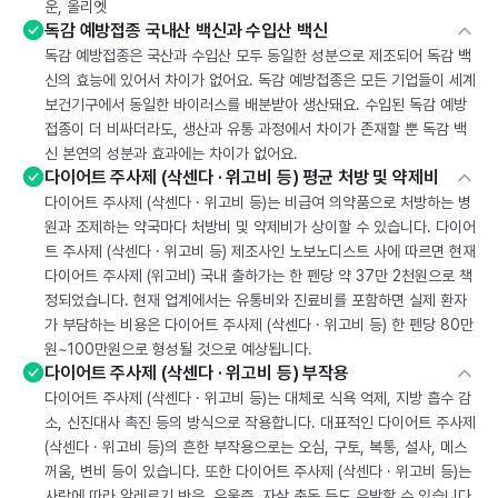
운, 올리엣
독감 예방접종 국내산 백신과 수입산 백신
독감 예방접종은 국산과 수입산 모두 동일한 성분으로 제조되어 독감 백
신의 효능에 있어서 차이가 없어요. 독감 예방접종은 모든 기업들이 세계
보건기구에서 동일한 바이러스를 배분받아 생산돼요. 수입된 독감 예방
접종이 더 비싸더라도, 생산과 유통 과정에서 차이가 존재할 뿐 독감 백
신 본연의 성분과 효과에는 차이가 없어요.
다이어트 주사제 (삭센다 · 위고비 등) 평균 처방 및 약제비
다이어트 주사제 (삭센다 · 위고비 등)는 비급여 의약품으로 처방하는 병
원과 조제하는 약국마다 처방비 및 약제비가 상이할 수 있습니다. 다이어
트 주사제 (삭센다 · 위고비 등) 제조사인 노보노디스트 사에 따르면 현재
다이어트 주사제 (위고비) 국내 출하가는 한 펜당 약 37만 2천원으로 책
정되었습니다. 현재 업계에서는 유통비와 진료비를 포함하면 실제 환자
가 부담하는 비용은 다이어트 주사제 (삭센다 · 위고비 등) 한 펜당 80만
원~100만원으로 형성될 것으로 예상됩니다.
다이어트 주사제 (삭센다 · 위고비 등) 부작용
다이어트 주사제 (삭센다 · 위고비 등)는 대체로 식욕 억제, 지방 흡수 감
소, 신진대사 촉진 등의 방식으로 작용합니다. 대표적인 다이어트 주사제
(삭센다 · 위고비 등)의 흔한 부작용으로는 오심, 구토, 복통, 설사, 메스
꺼움, 변비 등이 있습니다. 또한 다이어트 주사제 (삭센다 · 위고비 등)는
사람에 따라 알레르기 반응, 우울증, 자살 충동 등도 유발할 수 있습니다.