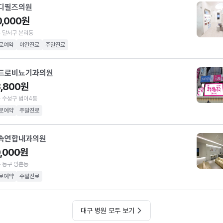
디필즈의원
0,000원
 달서구 본리동
로예약
야간진료
주말진료
드로비뇨기과의원
8,800원
 수성구 범어4동
로예약
주말진료
속연합내과의원
0,000원
 동구 방촌동
로예약
주말진료
대구 병원 모두 보기