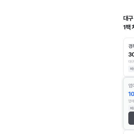
대구
1팩 
경
3
대구
바
앱
1
앱에
바