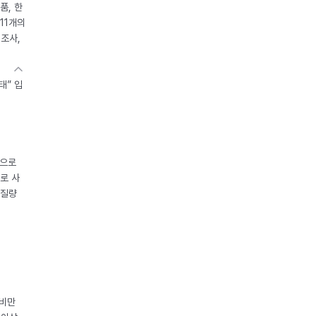
품, 한
11개의
제조사,
태” 입
중으로
로 사
체질량
 비만