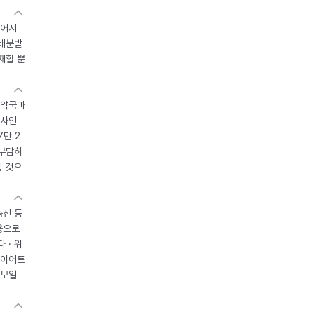
있어서
 배분받
재할 뿐
 약국마
조사인
7만 2
 부담하
될 것으
촉진 등
용으로
 · 위
다이어트
 보일