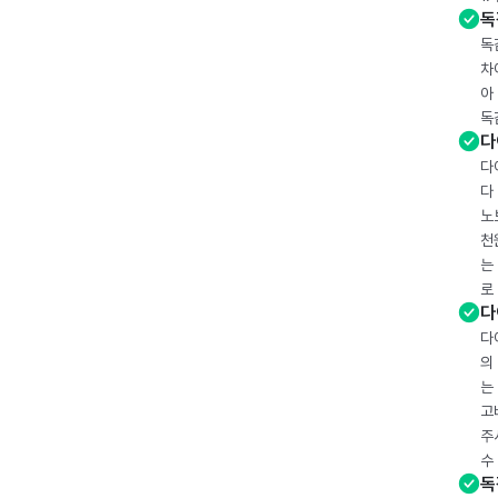
독
독
차
아
독
다
다
다
노
천
는
로
다
다
의
는
고
주
수
독