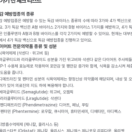
 가기 전 체크 리스트
감 예방접종의 종류
감 예방접종은 예방할 수 있는 독감 바이러스 종류의 수에 따라 3가와 4가 백신으로
요. 3가 독감 백신은 A형 바이러스 2가지와 B형 바이러스 1가지를 예방하고, 4가 
은 인플루엔자 A형과 B형 바이러스를 각각 2가지씩 예방할 수 있어요. 현재는 대부
에서 4가 독감 백신으로 독감 예방접종을 진행하고 있어요.
이어트 전문의약품 종류 및 성분
 식욕억제제 (삭센다 · 위고비 등)
마글루티드와 리라클루타이드 성분을 가진 위고비와 삭센다 같은 다이어트 주사제
LP-1 수용체 효능제로 작용하여 포만감 및 팽만감 증가와 함께, 식욕을 감소시켜 체
 도움을 줍니다.
디메트라진 및 펜터민 성분의 식욕억제제는 향정신성 의약품에 해당되며, 내성 및 
려가 있어 의료진의 지도 하에 복용해야 합니다.
. 세마글루티드 (Semaglutide): 위고비, 오젬픽
 리라클루타이드 (Liraglutide): 삭센다
 펜디메트라진 (Phendimetrazine): 디어트, 페닝, 푸링
. 펜터민 (Phentermine): 로우칼, 큐시미아, 휴터민세미, 디에타민, 아디펙스
 지방흡수억제제 (제니칼, 올리시스 등)
. 올리스타트 (Orlistat): 제니칼, 올리시스, 제니엑스,제니로우,리피다운, 올리엣