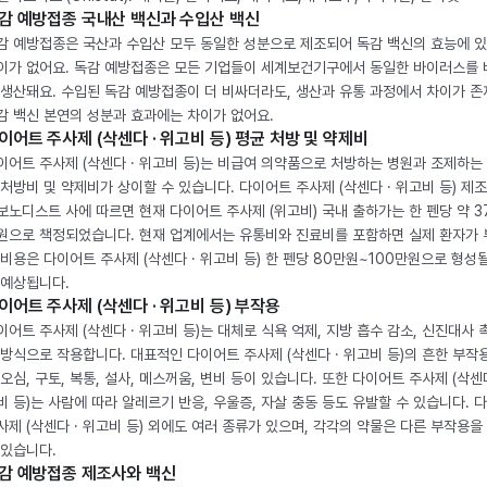
감 예방접종 국내산 백신과 수입산 백신
감 예방접종은 국산과 수입산 모두 동일한 성분으로 제조되어 독감 백신의 효능에 
이가 없어요. 독감 예방접종은 모든 기업들이 세계보건기구에서 동일한 바이러스를
 생산돼요. 수입된 독감 예방접종이 더 비싸더라도, 생산과 유통 과정에서 차이가 존
감 백신 본연의 성분과 효과에는 차이가 없어요.
이어트 주사제 (삭센다 · 위고비 등) 평균 처방 및 약제비
이어트 주사제 (삭센다 · 위고비 등)는 비급여 의약품으로 처방하는 병원과 조제하는
 처방비 및 약제비가 상이할 수 있습니다. 다이어트 주사제 (삭센다 · 위고비 등) 제
보노디스트 사에 따르면 현재 다이어트 주사제 (위고비) 국내 출하가는 한 펜당 약 3
원으로 책정되었습니다. 현재 업계에서는 유통비와 진료비를 포함하면 실제 환자가
 비용은 다이어트 주사제 (삭센다 · 위고비 등) 한 펜당 80만원~100만원으로 형성
 예상됩니다.
이어트 주사제 (삭센다 · 위고비 등) 부작용
이어트 주사제 (삭센다 · 위고비 등)는 대체로 식욕 억제, 지방 흡수 감소, 신진대사 
 방식으로 작용합니다. 대표적인 다이어트 주사제 (삭센다 · 위고비 등)의 흔한 부작
 오심, 구토, 복통, 설사, 메스꺼움, 변비 등이 있습니다. 또한 다이어트 주사제 (삭센다
비 등)는 사람에 따라 알레르기 반응, 우울증, 자살 충동 등도 유발할 수 있습니다. 
사제 (삭센다 · 위고비 등) 외에도 여러 종류가 있으며, 각각의 약물은 다른 부작용을
 있습니다.
감 예방접종 제조사와 백신