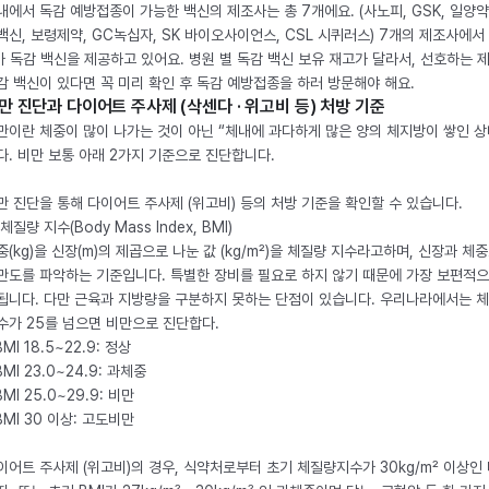
내에서 독감 예방접종이 가능한 백신의 제조사는 총 7개에요. (사노피, GSK, 일양약
백신, 보령제약, GC녹십자, SK 바이오사이언스, CSL 시퀴러스) 7개의 제조사에서 
가 독감 백신을 제공하고 있어요. 병원 별 독감 백신 보유 재고가 달라서, 선호하는 
감 백신이 있다면 꼭 미리 확인 후 독감 예방접종을 하러 방문해야 해요.
만 진단과 다이어트 주사제 (삭센다 · 위고비 등) 처방 기준
만이란 체중이 많이 나가는 것이 아닌 “체내에 과다하게 많은 양의 체지방이 쌓인 상
다. 비만 보통 아래 2가지 기준으로 진단합니다.
만 진단을 통해 다이어트 주사제 (위고비) 등의 처방 기준을 확인할 수 있습니다.
체질량 지수(Body Mass Index, BMI)
중(kg)을 신장(m)의 제곱으로 나눈 값 (kg/m²)을 체질량 지수라고하며, 신장과 체
만도를 파악하는 기준입니다. 특별한 장비를 필요로 하지 않기 때문에 가장 보편적으
됩니다. 다만 근육과 지방량을 구분하지 못하는 단점이 있습니다. 우리나라에서는 
수가 25를 넘으면 비만으로 진단합다.
BMI 18.5~22.9: 정상
BMI 23.0~24.9: 과체중
BMI 25.0~29.9: 비만
 BMI 30 이상: 고도비만
이어트 주사제 (위고비)의 경우, 식약처로부터 초기 체질량지수가 30kg/m² 이상인