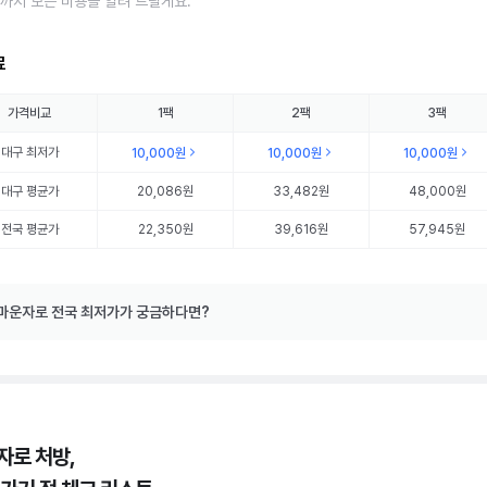
까지 모든 비용을 알려 드릴게요.
료
가격비교
1팩
2팩
3팩
대구
최저가
10,000원
10,000원
10,000원
대구
평균가
20,086원
33,482원
48,000원
전국 평균가
22,350원
39,616원
57,945원
마운자로 전국 최저가가 궁금하다면?
자로 처방,