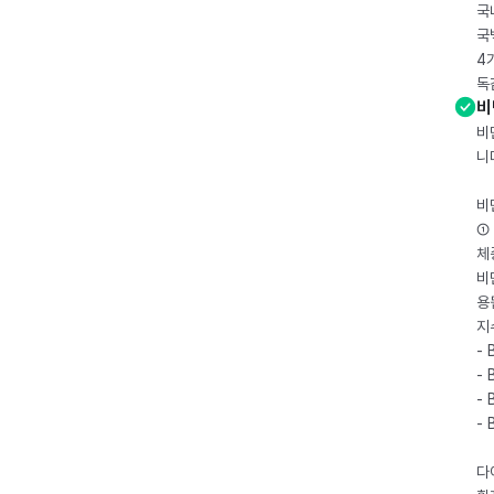
국
국
4
독
비
비
니
비
① 
체
비
용
지
- 
- 
- 
-
다