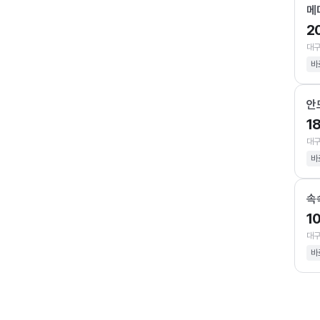
메
2
대구
바
안
1
대구
바
속
1
대구
바