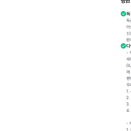
병원
독
독
어
신
원
다
-
세
G
에
펜
우
1
2.
3.
4
-
1