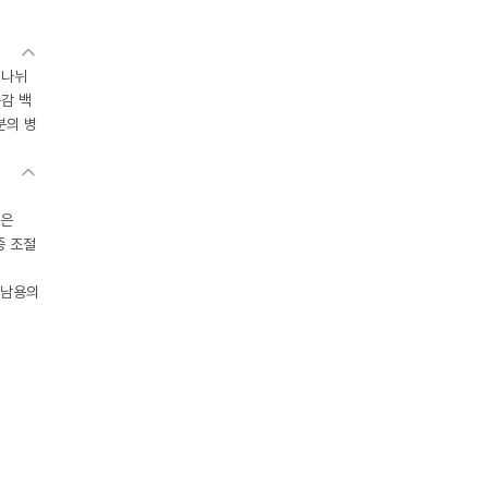
 나뉘
독감 백
분의 병
들은
중 조절
오남용의