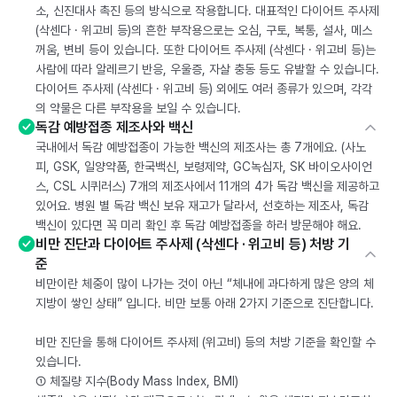
소, 신진대사 촉진 등의 방식으로 작용합니다. 대표적인 다이어트 주사제
(삭센다 · 위고비 등)의 흔한 부작용으로는 오심, 구토, 복통, 설사, 메스
꺼움, 변비 등이 있습니다. 또한 다이어트 주사제 (삭센다 · 위고비 등)는
사람에 따라 알레르기 반응, 우울증, 자살 충동 등도 유발할 수 있습니다.
다이어트 주사제 (삭센다 · 위고비 등) 외에도 여러 종류가 있으며, 각각
의 약물은 다른 부작용을 보일 수 있습니다.
독감 예방접종 제조사와 백신
국내에서 독감 예방접종이 가능한 백신의 제조사는 총 7개에요. (사노
피, GSK, 일양약품, 한국백신, 보령제약, GC녹십자, SK 바이오사이언
스, CSL 시퀴러스) 7개의 제조사에서 11개의 4가 독감 백신을 제공하고
있어요. 병원 별 독감 백신 보유 재고가 달라서, 선호하는 제조사, 독감
백신이 있다면 꼭 미리 확인 후 독감 예방접종을 하러 방문해야 해요.
비만 진단과 다이어트 주사제 (삭센다 · 위고비 등) 처방 기
준
비만이란 체중이 많이 나가는 것이 아닌 “체내에 과다하게 많은 양의 체
지방이 쌓인 상태” 입니다. 비만 보통 아래 2가지 기준으로 진단합니다.
비만 진단을 통해 다이어트 주사제 (위고비) 등의 처방 기준을 확인할 수
있습니다.
① 체질량 지수(Body Mass Index, BMI)