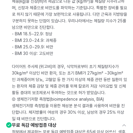
체중(kg)을 신장(m)의 제곱으로 나눈 값 (kg/m²)을 체질량 지수라고하
며, 신장과 체중으로 비만도를 파악하는 기준입니다. 특별한 장비를 필요
로 하지 않기 때문에 가장 보편적으로 사용됩니다. 다만 근육과 지방량을
구분하지 못하는 단점이 있습니다. 우리나라에서는 체질량 지수가 25를
넘으면 비만으로 진단합다.
- BMI 18.5~22.9: 정상
- BMI 23.0~24.9: 과체중
- BMI 25.0~29.9: 비만
- BMI 30 이상: 고도비만
다이어트 주사제 (위고비)의 경우, 식약처로부터 초기 체질량지수가
30kg/m² 이상인 비만 환자, 또는 초기 BMI가 27kg/m² ~30kg/m²
인 과체중이며 당뇨, 고혈압 등 한 가지 이상의 체중 관련 동반 질환이 있
는 환자의 체중 감량 및 체중 관리를 위해 칼로리 저감 식이요법 및 신체
활동 증대의 보조제로서 투여하는 것으로 허가 받았습니다.
② 생체전기저항 측정법(bioimpedence analysis, BIA)
생체전기저항 측정법을 이용한 체성분 분석 결과를 사용하여 비만을 진
단합니다. 체지방률이 여성의 경우 30% 이상, 남성의 경우 25% 이상
일 때 비만으로 진단합니다.
무료 독감 예방접종 대상
정부에서 제공하는 무료 독감 예방접종 대상은 65세 이상 어르신, 생후