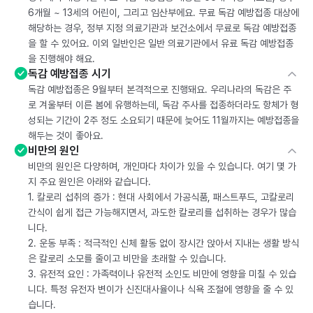
6개월 ~ 13세의 어린이, 그리고 임산부에요. 무료 독감 예방접종 대상에
해당하는 경우, 정부 지정 의료기관과 보건소에서 무료로 독감 예방접종
을 할 수 있어요. 이외 일반인은 일반 의료기관에서 유료 독감 예방접종
을 진행해야 해요.
독감 예방접종 시기
독감 예방접종은 9월부터 본격적으로 진행돼요. 우리나라의 독감은 주
로 겨울부터 이른 봄에 유행하는데, 독감 주사를 접종하더라도 항체가 형
성되는 기간이 2주 정도 소요되기 때문에 늦어도 11월까지는 예방접종을
해두는 것이 좋아요.
비만의 원인
비만의 원인은 다양하며, 개인마다 차이가 있을 수 있습니다. 여기 몇 가
지 주요 원인은 아래와 같습니다.
1. 칼로리 섭취의 증가 : 현대 사회에서 가공식품, 패스트푸드, 고칼로리
간식이 쉽게 접근 가능해지면서, 과도한 칼로리를 섭취하는 경우가 많습
니다.
2. 운동 부족 : 적극적인 신체 활동 없이 장시간 앉아서 지내는 생활 방식
은 칼로리 소모를 줄이고 비만을 초래할 수 있습니다.
3. 유전적 요인 : 가족력이나 유전적 소인도 비만에 영향을 미칠 수 있습
니다. 특정 유전자 변이가 신진대사율이나 식욕 조절에 영향을 줄 수 있
습니다.