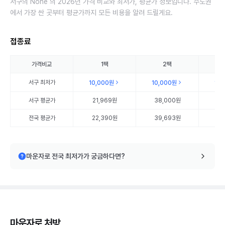
서구의 None 의 2026년 가격 비교와 최저가, 평균가 정보입니다. 수도권
에서 가장 싼 곳부터 평균가까지 모든 비용을 알려 드릴게요.
접종료
가격비교
1팩
2팩
서구
최저가
10,000원
10,000원
10
서구
평균가
21,969원
38,000원
54
전국 평균가
22,390원
39,693원
58
마운자로 전국 최저가가 궁금하다면?
마운자로 처방,