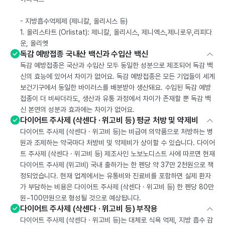
- 지방흡수억제제 (제니칼, 올리시스 등)
1. 올리스타트 (Orlistat): 제니칼, 올리시스, 제니엑스,제니로우,리피다
운, 올리엣
독감 예방접종 국내산 백신과 수입산 백신
독감 예방접종은 국산과 수입산 모두 동일한 성분으로 제조되어 독감 백
신의 효능에 있어서 차이가 없어요. 독감 예방접종은 모든 기업들이 세계
보건기구에서 동일한 바이러스를 배분받아 생산돼요. 수입된 독감 예방
접종이 더 비싸더라도, 생산과 유통 과정에서 차이가 존재할 뿐 독감 백
신 본연의 성분과 효과에는 차이가 없어요.
다이어트 주사제 (삭센다 · 위고비 등) 평균 처방 및 약제비
다이어트 주사제 (삭센다 · 위고비 등)는 비급여 의약품으로 처방하는 병
원과 조제하는 약국마다 처방비 및 약제비가 상이할 수 있습니다. 다이어
트 주사제 (삭센다 · 위고비 등) 제조사인 노보노디스트 사에 따르면 현재
다이어트 주사제 (위고비) 국내 출하가는 한 펜당 약 37만 2천원으로 책
정되었습니다. 현재 업계에서는 유통비와 진료비를 포함하면 실제 환자
가 부담하는 비용은 다이어트 주사제 (삭센다 · 위고비 등) 한 펜당 80만
원~100만원으로 형성될 것으로 예상됩니다.
다이어트 주사제 (삭센다 · 위고비 등) 부작용
다이어트 주사제 (삭센다 · 위고비 등)는 대체로 식욕 억제, 지방 흡수 감