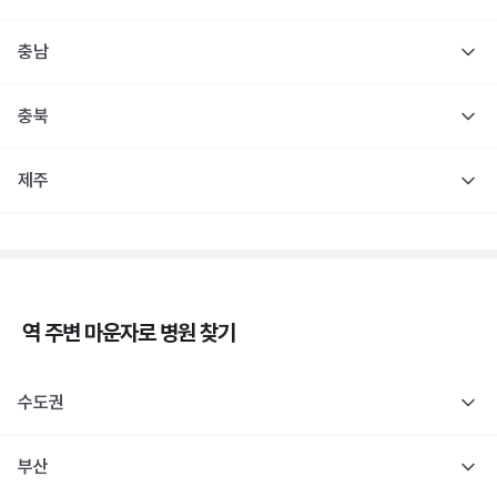
충남
충북
제주
역 주변
마운자로
병원 찾기
수도권
부산