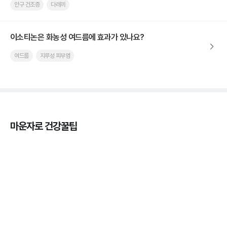
안구 건조증
다래끼
이소티논은 화농성 여드름에 효과가 있나요?
여드름
지루성 피부염
마운자로 건강꿀팁
마운자로 효과, 언제부터 나타날까?
3분 꿀팁 ㆍ #마운자로
마운자로 온누리상품권으로 결제 가능한가요? — 최