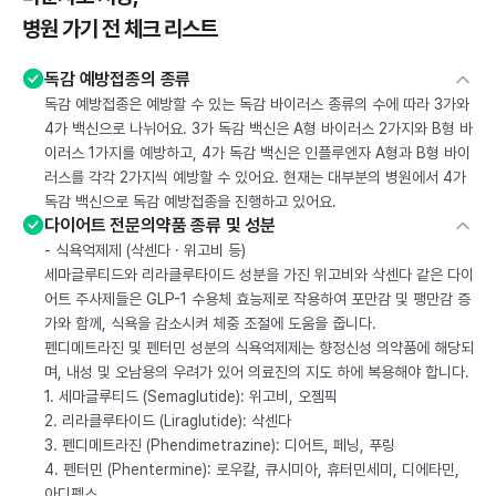
병원 가기 전 체크 리스트
독감 예방접종의 종류
독감 예방접종은 예방할 수 있는 독감 바이러스 종류의 수에 따라 3가와
4가 백신으로 나뉘어요. 3가 독감 백신은 A형 바이러스 2가지와 B형 바
이러스 1가지를 예방하고, 4가 독감 백신은 인플루엔자 A형과 B형 바이
러스를 각각 2가지씩 예방할 수 있어요. 현재는 대부분의 병원에서 4가
독감 백신으로 독감 예방접종을 진행하고 있어요.
다이어트 전문의약품 종류 및 성분
- 식욕억제제 (삭센다 · 위고비 등)
세마글루티드와 리라클루타이드 성분을 가진 위고비와 삭센다 같은 다이
어트 주사제들은 GLP-1 수용체 효능제로 작용하여 포만감 및 팽만감 증
가와 함께, 식욕을 감소시켜 체중 조절에 도움을 줍니다.
펜디메트라진 및 펜터민 성분의 식욕억제제는 향정신성 의약품에 해당되
며, 내성 및 오남용의 우려가 있어 의료진의 지도 하에 복용해야 합니다.
1. 세마글루티드 (Semaglutide): 위고비, 오젬픽
2. 리라클루타이드 (Liraglutide): 삭센다
3. 펜디메트라진 (Phendimetrazine): 디어트, 페닝, 푸링
4. 펜터민 (Phentermine): 로우칼, 큐시미아, 휴터민세미, 디에타민,
아디펙스