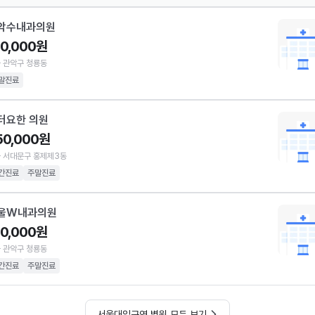
악수내과의원
10,000원
 관악구 청룡동
말진료
터요한 의원
50,000원
 서대문구 홍제제3동
간진료
주말진료
울W내과의원
10,000원
 관악구 청룡동
간진료
주말진료
서울대입구역 병원 모두 보기