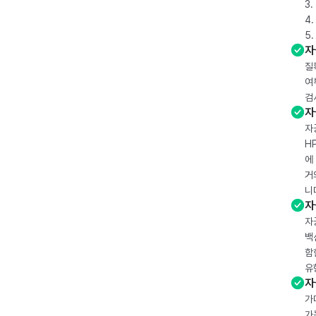
3
4
5
자
질
여
검
자
자
H
에
거
니
자
자
백
함
유
자
가
가