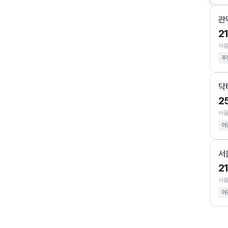
관
2
서울
주
닥
2
서울
야
서
2
서울
야