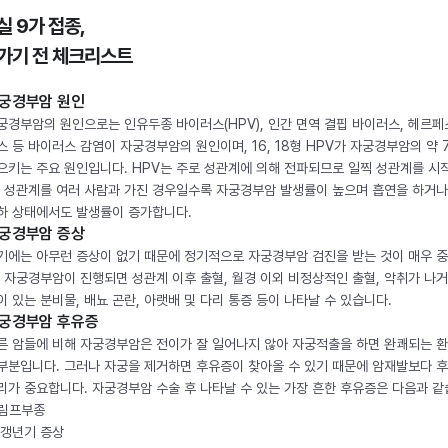
실 9가 접종,
가기 전 체크리스트
궁경부암 원인
궁경부암의 원인으로는 인유두종 바이러스(HPV), 인간 면역 결핍 바이러스, 헤르페
스 등 바이러스 감염이 자궁경부암의 원인이며, 16, 18형 HPV가 자궁경부암의 약 
으키는 주요 원인입니다. HPV는 주로 성관계에 의해 전파되므로 일찍 성관계를 시
, 성관계를 여러 사람과 가진 경우일수록 자궁경부암 발생률이 높으며 흡연을 하거나
하 상태에서도 발생률이 증가합니다.
궁경부암 증상
기에는 아무런 증상이 없기 때문에 정기적으로 자궁경부암 검진을 받는 것이 매우 
. 자궁경부암이 진행되면 성관계 이후 출혈, 월경 이외 비정상적인 출혈, 악취가 나거
이 있는 분비물, 배뇨 곤란, 아랫배 및 다리 통증 등이 나타날 수 있습니다.
궁경부암 후유증
른 암들에 비해 자궁경부암은 전이가 잘 일어나지 않아 자궁적출을 하면 완쾌되는 
부분입니다. 그러나 자궁을 제거하면 후유증이 찾아올 수 있기 때문에 암재발보다 
리가 중요합니다. 자궁경부암 수술 후 나타날 수 있는 가장 흔한 후유증은 다음과 같
. 림프부종
. 갱년기 증상