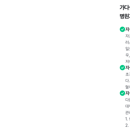
가다
병원
자
자
러
일
우
저
자
초
다
혈
자
다
대
관
1
2