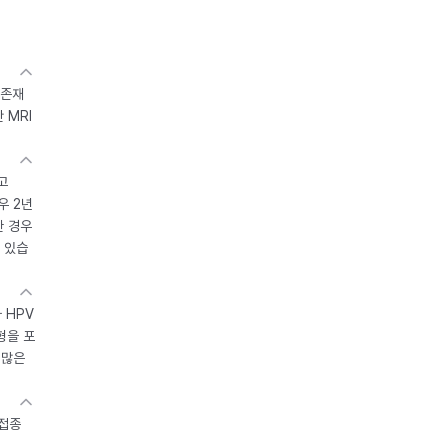
 존재
 MRI
고
우 2년
한 경우
 있습
 HPV
형을 포
 많은
 접종