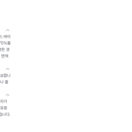
스 바이
70%를
작한 경
 면역
중요합니
나 출
환자가
후유증
습니다.