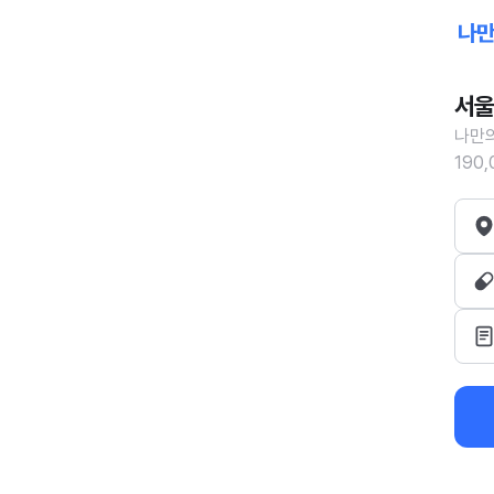
서울
나만의
190