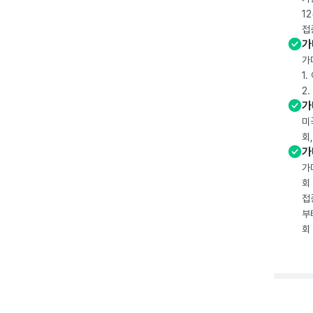
1
접
가
가
1
2
가
미
회
가
가
회
접
부
회