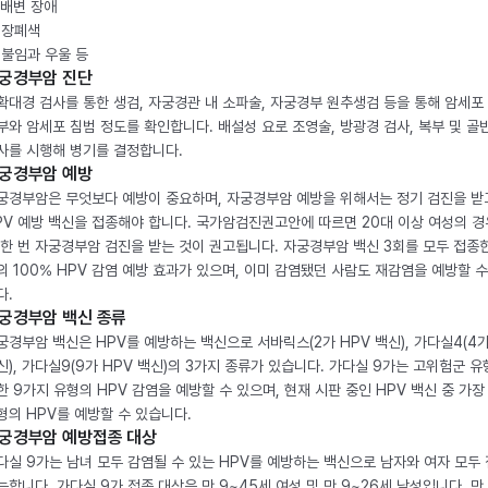
. 배변 장애
. 장폐색
. 불임과 우울 등
궁경부암 진단
확대경 검사를 통한 생검, 자궁경관 내 소파술, 자궁경부 원추생검 등을 통해 암세포
부와 암세포 침범 정도를 확인합니다. 배설성 요로 조영술, 방광경 검사, 복부 및 골반
사를 시행해 병기를 결정합니다.
궁경부암 예방
궁경부암은 무엇보다 예방이 중요하며, 자궁경부암 예방을 위해서는 정기 검진을 받
PV 예방 백신을 접종해야 합니다. 국가암검진권고안에 따르면 20대 이상 여성의 경
 한 번 자궁경부암 검진을 받는 것이 권고됩니다. 자궁경부암 백신 3회를 모두 접종
의 100% HPV 감염 예방 효과가 있으며, 이미 감염됐던 사람도 재감염을 예방할 수
다.
궁경부암 백신 종류
궁경부암 백신은 HPV를 예방하는 백신으로 서바릭스(2가 HPV 백신), 가다실4(4가
신), 가다실9(9가 HPV 백신)의 3가지 종류가 있습니다. 가다실 9가는 고위험군 유
한 9가지 유형의 HPV 감염을 예방할 수 있으며, 현재 시판 중인 HPV 백신 중 가장
형의 HPV를 예방할 수 있습니다.
궁경부암 예방접종 대상
다실 9가는 남녀 모두 감염될 수 있는 HPV를 예방하는 백신으로 남자와 여자 모두
능합니다. 가다실 9가 접종 대상은 만 9~45세 여성 및 만 9~26세 남성입니다. 만