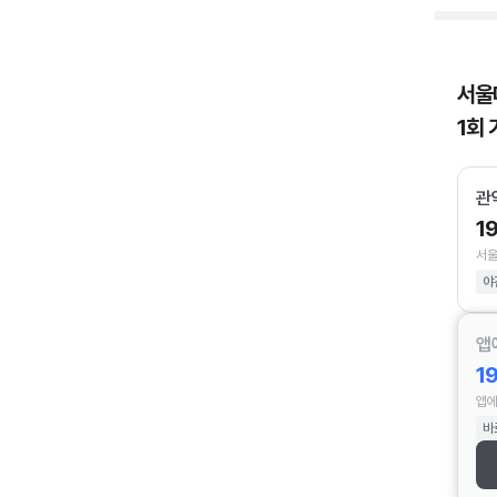
서울
1회 
관
1
서울
야
앱
1
앱에
바