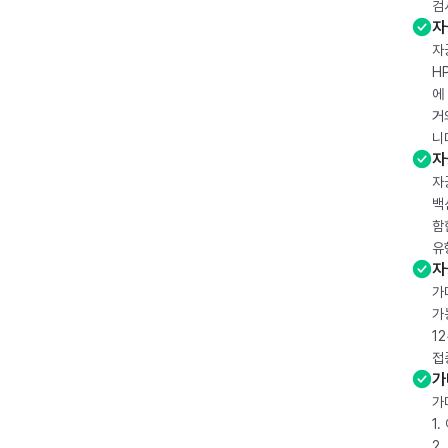
검
자
자
H
에
거
니
자
자
백
함
유
자
가
가
1
접
가
가
1
2