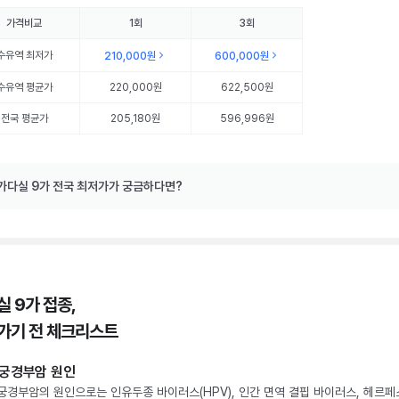
가격비교
1회
3회
수유역
최저가
210,000원
600,000원
수유역
평균가
220,000원
622,500원
전국 평균가
205,180원
596,996원
가다실 9가 전국 최저가가 궁금하다면?
실 9가 접종,
가기 전 체크리스트
궁경부암 원인
궁경부암의 원인으로는 인유두종 바이러스(HPV), 인간 면역 결핍 바이러스, 헤르페