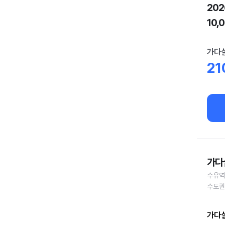
20
10,
가다실
21
가다
수유역
수도권
가다실