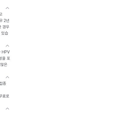
고
우 2년
한 경우
 있습
 HPV
형을 포
 많은
 접종
 무료로