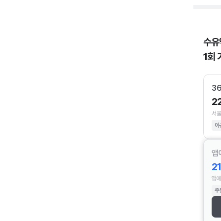
수유
1회 
3
2
서울
야
앱
2
앱에
주