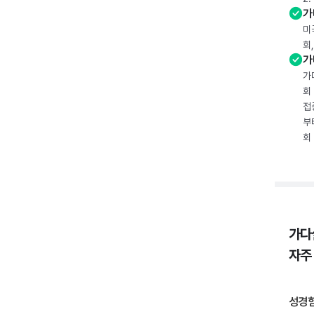
가
미
회
가
가
회
접
부
회
가다
자주
성경험