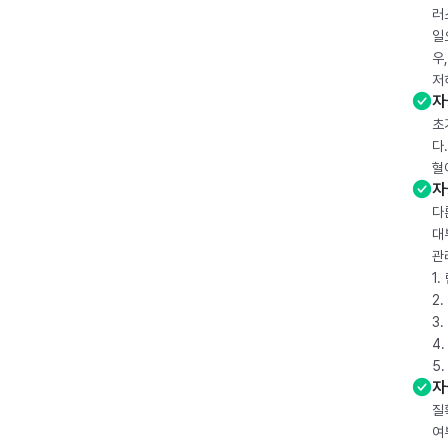
러
일
우
저
자
초
다
혈
자
다
대
관
1
2
3
4
5
자
질
여