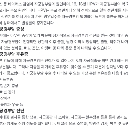
스 등 바이러스 감염이 자궁경부암의 원인이며, 16, 18형 HPV가 자궁경부암의 약 
으키는 주요 원인입니다. HPV는 주로 성관계에 의해 전파되므로 일찍 성관계를 시
, 성관계를 여러 사람과 가진 경우일수록 자궁경부암 발생률이 높으며 흡연을 하거나
하 상태에서도 발생률이 증가합니다.
궁경부암 증상
기에는 아무런 증상이 없기 때문에 정기적으로 자궁경부암 검진을 받는 것이 매우 
. 자궁경부암이 진행되면 성관계 이후 출혈, 월경 이외 비정상적인 출혈, 악취가 나거
이 있는 분비물, 배뇨 곤란, 아랫배 및 다리 통증 등이 나타날 수 있습니다.
궁경부암 후유증
른 암들에 비해 자궁경부암은 전이가 잘 일어나지 않아 자궁적출을 하면 완쾌되는 
부분입니다. 그러나 자궁을 제거하면 후유증이 찾아올 수 있기 때문에 암재발보다 
리가 중요합니다. 자궁경부암 수술 후 나타날 수 있는 가장 흔한 후유증은 다음과 같
. 림프부종
. 갱년기 증상
. 배변 장애
. 장폐색
. 불임과 우울 등
궁경부암 진단
확대경 검사를 통한 생검, 자궁경관 내 소파술, 자궁경부 원추생검 등을 통해 암세포
부와 암세포 침범 정도를 확인합니다. 배설성 요로 조영술, 방광경 검사, 복부 및 골반