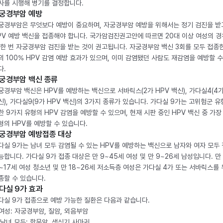
사를 시행해 병기를 결정합니다.
궁경부암 예방
궁경부암은 무엇보다 예방이 중요하며, 자궁경부암 예방을 위해서는 정기 검진을 받
PV 예방 백신을 접종해야 합니다. 국가암검진권고안에 따르면 20대 이상 여성의 경
 한 번 자궁경부암 검진을 받는 것이 권고됩니다. 자궁경부암 백신 3회를 모두 접종
의 100% HPV 감염 예방 효과가 있으며, 이미 감염됐던 사람도 재감염을 예방할 수
다.
궁경부암 백신 종류
궁경부암 백신은 HPV를 예방하는 백신으로 서바릭스(2가 HPV 백신), 가다실4(4가
신), 가다실9(9가 HPV 백신)의 3가지 종류가 있습니다. 가다실 9가는 고위험군 유
한 9가지 유형의 HPV 감염을 예방할 수 있으며, 현재 시판 중인 HPV 백신 중 가장
형의 HPV를 예방할 수 있습니다.
궁경부암 예방접종 대상
다실 9가는 남녀 모두 감염될 수 있는 HPV를 예방하는 백신으로 남자와 여자 모두
능합니다. 가다실 9가 접종 대상은 만 9~45세 여성 및 만 9~26세 남성입니다. 만
2~17세 여성 청소년 및 만 18~26세 저소득층 여성은 가다실 4가 또는 서바릭스를
종할 수 있습니다.
다실 9가 효과
다실 9가 접종으로 예방 가능한 질환은 다음과 같습니다.
. 여성: 자궁경부암, 질암, 외음부암
. 남녀 모두: 항문암, 생식기 사마귀