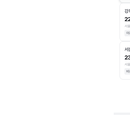
강
2
서울
야
서
2
서울
바