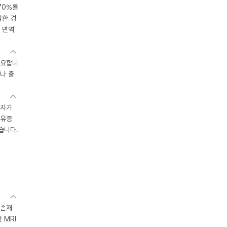
70%를
작한 경
 면역
중요합니
나 출
환자가
후유증
습니다.
 존재
 MRI