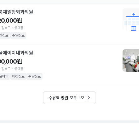
북제일항외과의원
20,000원
 강북구 수유3동
간진료
주말진료
울에이치내과의원
30,000원
 강북구 수유3동
로예약
야간진료
주말진료
수유역 병원 모두 보기