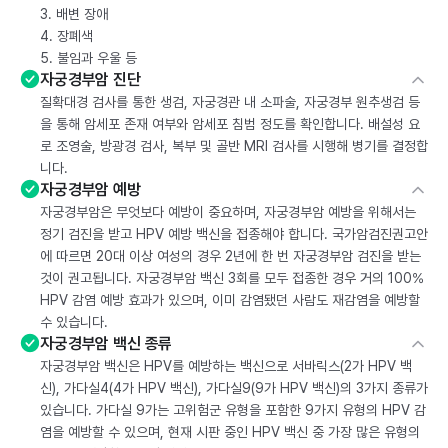
3. 배변 장애
4. 장폐색
5. 불임과 우울 등
자궁경부암 진단
질확대경 검사를 통한 생검, 자궁경관 내 소파술, 자궁경부 원추생검 등
을 통해 암세포 존재 여부와 암세포 침범 정도를 확인합니다. 배설성 요
로 조영술, 방광경 검사, 복부 및 골반 MRI 검사를 시행해 병기를 결정합
니다.
자궁경부암 예방
자궁경부암은 무엇보다 예방이 중요하며, 자궁경부암 예방을 위해서는
정기 검진을 받고 HPV 예방 백신을 접종해야 합니다. 국가암검진권고안
에 따르면 20대 이상 여성의 경우 2년에 한 번 자궁경부암 검진을 받는
것이 권고됩니다. 자궁경부암 백신 3회를 모두 접종한 경우 거의 100%
HPV 감염 예방 효과가 있으며, 이미 감염됐던 사람도 재감염을 예방할
수 있습니다.
자궁경부암 백신 종류
자궁경부암 백신은 HPV를 예방하는 백신으로 서바릭스(2가 HPV 백
신), 가다실4(4가 HPV 백신), 가다실9(9가 HPV 백신)의 3가지 종류가
있습니다. 가다실 9가는 고위험군 유형을 포함한 9가지 유형의 HPV 감
염을 예방할 수 있으며, 현재 시판 중인 HPV 백신 중 가장 많은 유형의