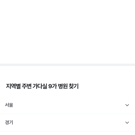
가다실 - 자궁 건강, 인유두종바이러스, 성경험, 접종
시기 ⏱️
3분 꿀팁 ㆍ #자궁경부암
자궁경부암 - 정의, 종류, 위험성, 흡연 🚬
3분 꿀팁 ㆍ #자궁경부암
지역별 주변
가다실 9가
병원 찾기
서울
경기