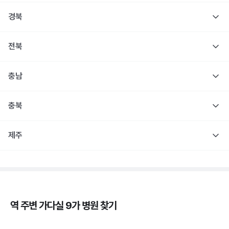
경북
전북
충남
충북
제주
역 주변
가다실 9가
병원 찾기