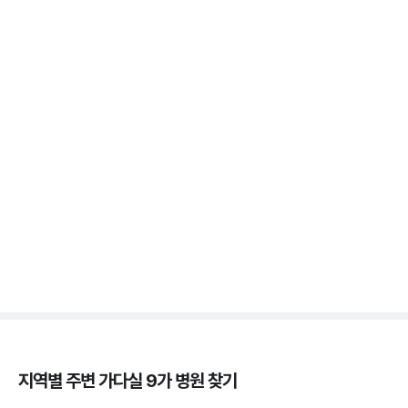
가다실 - 생리, 생리주기, 백신, 부작용 💉
3분 꿀팁 ㆍ #자궁경부암
가다실 - 자궁 건강, 인유두종바이러스, 성경험, 접종
시기 ⏱️
3분 꿀팁 ㆍ #자궁경부암
자궁경부암 - 정의, 종류, 위험성, 흡연 🚬
3분 꿀팁 ㆍ #자궁경부암
지역별 주변
가다실 9가
병원 찾기