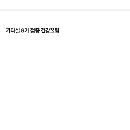
가다실 9가 접종 건강꿀팁
가다실을 맞아야 하는 이유, 연령, 주기, 가격까지! 💉
3분 꿀팁 ㆍ #곤지름 #자궁경부암 #HPV #성병
HPV 바이러스 - 위험성, 예방법, 예방주사 간 차이점
알아보기 💉
3분 꿀팁 ㆍ #자궁경부암
자궁근종의 의미와 발생률, 종류, 원인, 증상까지 ✔️
3분 꿀팁 ㆍ #자궁경부암