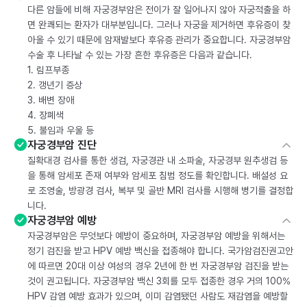
다른 암들에 비해 자궁경부암은 전이가 잘 일어나지 않아 자궁적출을 하
면 완쾌되는 환자가 대부분입니다. 그러나 자궁을 제거하면 후유증이 찾
아올 수 있기 때문에 암재발보다 후유증 관리가 중요합니다. 자궁경부암
수술 후 나타날 수 있는 가장 흔한 후유증은 다음과 같습니다.
1. 림프부종
2. 갱년기 증상
3. 배변 장애
4. 장폐색
5. 불임과 우울 등
자궁경부암 진단
질확대경 검사를 통한 생검, 자궁경관 내 소파술, 자궁경부 원추생검 등
을 통해 암세포 존재 여부와 암세포 침범 정도를 확인합니다. 배설성 요
로 조영술, 방광경 검사, 복부 및 골반 MRI 검사를 시행해 병기를 결정합
니다.
자궁경부암 예방
자궁경부암은 무엇보다 예방이 중요하며, 자궁경부암 예방을 위해서는
정기 검진을 받고 HPV 예방 백신을 접종해야 합니다. 국가암검진권고안
에 따르면 20대 이상 여성의 경우 2년에 한 번 자궁경부암 검진을 받는
것이 권고됩니다. 자궁경부암 백신 3회를 모두 접종한 경우 거의 100%
HPV 감염 예방 효과가 있으며, 이미 감염됐던 사람도 재감염을 예방할