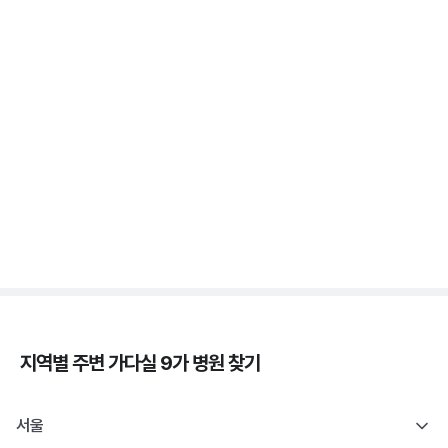
가다실 - 자궁 건강, 인유두종바이러스, 성경험, 접종
시기 ⏱️
3분 꿀팁 ㆍ #자궁경부암
자궁경부암 - 정의, 종류, 위험성, 흡연 🚬
3분 꿀팁 ㆍ #자궁경부암
지역별 주변
가다실 9가
병원 찾기
서울