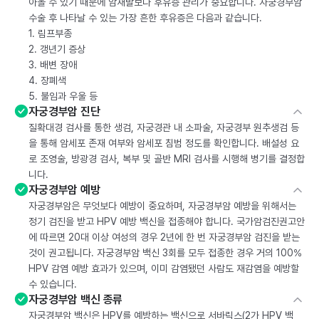
아올 수 있기 때문에 암재발보다 후유증 관리가 중요합니다. 자궁경부암
수술 후 나타날 수 있는 가장 흔한 후유증은 다음과 같습니다.
1. 림프부종
2. 갱년기 증상
3. 배변 장애
4. 장폐색
5. 불임과 우울 등
자궁경부암 진단
질확대경 검사를 통한 생검, 자궁경관 내 소파술, 자궁경부 원추생검 등
을 통해 암세포 존재 여부와 암세포 침범 정도를 확인합니다. 배설성 요
로 조영술, 방광경 검사, 복부 및 골반 MRI 검사를 시행해 병기를 결정합
니다.
자궁경부암 예방
자궁경부암은 무엇보다 예방이 중요하며, 자궁경부암 예방을 위해서는
정기 검진을 받고 HPV 예방 백신을 접종해야 합니다. 국가암검진권고안
에 따르면 20대 이상 여성의 경우 2년에 한 번 자궁경부암 검진을 받는
것이 권고됩니다. 자궁경부암 백신 3회를 모두 접종한 경우 거의 100%
HPV 감염 예방 효과가 있으며, 이미 감염됐던 사람도 재감염을 예방할
수 있습니다.
자궁경부암 백신 종류
자궁경부암 백신은 HPV를 예방하는 백신으로 서바릭스(2가 HPV 백