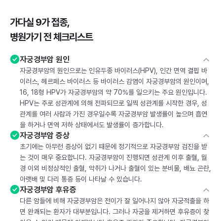
가다실 9가 접종,
병원가기 전 체크리스트
자궁경부암 원인
자궁경부암의 원인으로는 인유두종 바이러스(HPV), 인간 면역 결핍 바
이러스, 헤르페스 바이러스 등 바이러스 감염이 자궁경부암의 원인이며,
16, 18형 HPV가 자궁경부암의 약 70%를 일으키는 주요 원인입니다.
HPV는 주로 성관계에 의해 전파되므로 일찍 성관계를 시작한 경우, 성
관계를 여러 사람과 가진 경우일수록 자궁경부암 발생률이 높으며 흡연
을 하거나 면역 저하 상태에서도 발생률이 증가합니다.
자궁경부암 증상
초기에는 아무런 증상이 없기 때문에 정기적으로 자궁경부암 검진을 받
는 것이 매우 중요합니다. 자궁경부암이 진행되면 성관계 이후 출혈, 월
경 이외 비정상적인 출혈, 악취가 나거나 출혈이 있는 분비물, 배뇨 곤란,
아랫배 및 다리 통증 등이 나타날 수 있습니다.
자궁경부암 후유증
다른 암들에 비해 자궁경부암은 전이가 잘 일어나지 않아 자궁적출을 하
면 완쾌되는 환자가 대부분입니다. 그러나 자궁을 제거하면 후유증이 찾