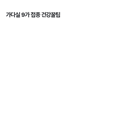
가다실 9가 접종 건강꿀팁
가다실을 맞아야 하는 이유, 연령, 주기, 가격까지! 💉
3분 꿀팁 ㆍ #곤지름 #자궁경부암 #HPV #성병
HPV 바이러스 - 위험성, 예방법, 예방주사 간 차이점
알아보기 💉
3분 꿀팁 ㆍ #자궁경부암
자궁근종의 의미와 발생률, 종류, 원인, 증상까지 ✔️
3분 꿀팁 ㆍ #자궁경부암
가다실을 맞아야 하는 나이와 성별 💉