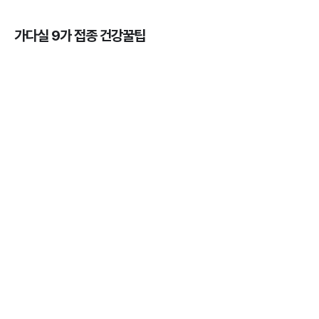
가다실 9가 접종 건강꿀팁
가다실을 맞아야 하는 이유, 연령, 주기, 가격까지! 💉
3분 꿀팁 ㆍ #곤지름 #자궁경부암 #HPV #성병
HPV 바이러스 - 위험성, 예방법, 예방주사 간 차이점
알아보기 💉
3분 꿀팁 ㆍ #자궁경부암
자궁근종의 의미와 발생률, 종류, 원인, 증상까지 ✔️
3분 꿀팁 ㆍ #자궁경부암
가다실을 맞아야 하는 나이와 성별 💉