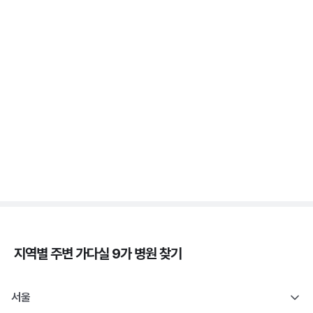
가다실 - 자궁 건강, 인유두종바이러스, 성경험, 접종
시기 ⏱️
3분 꿀팁 ㆍ #자궁경부암
자궁경부암 - 정의, 종류, 위험성, 흡연 🚬
3분 꿀팁 ㆍ #자궁경부암
지역별 주변
가다실 9가
병원 찾기
서울