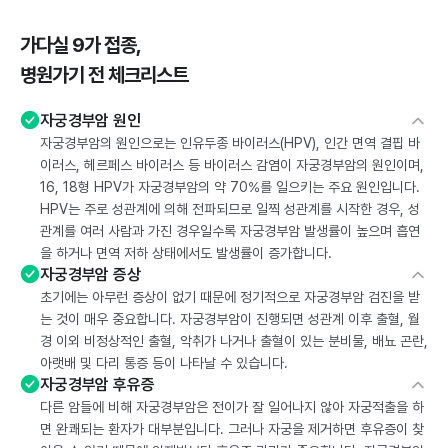
가다실 9가 접종,
병원가기 전 체크리스트
자궁경부암 원인
자궁경부암의 원인으로는 인유두종 바이러스(HPV), 인간 면역 결핍 바
이러스, 헤르페스 바이러스 등 바이러스 감염이 자궁경부암의 원인이며,
16, 18형 HPV가 자궁경부암의 약 70%를 일으키는 주요 원인입니다.
HPV는 주로 성관계에 의해 전파되므로 일찍 성관계를 시작한 경우, 성
관계를 여러 사람과 가진 경우일수록 자궁경부암 발생률이 높으며 흡연
을 하거나 면역 저하 상태에서도 발생률이 증가합니다.
자궁경부암 증상
초기에는 아무런 증상이 없기 때문에 정기적으로 자궁경부암 검진을 받
는 것이 매우 중요합니다. 자궁경부암이 진행되면 성관계 이후 출혈, 월
경 이외 비정상적인 출혈, 악취가 나거나 출혈이 있는 분비물, 배뇨 곤란,
아랫배 및 다리 통증 등이 나타날 수 있습니다.
자궁경부암 후유증
다른 암들에 비해 자궁경부암은 전이가 잘 일어나지 않아 자궁적출을 하
면 완쾌되는 환자가 대부분입니다. 그러나 자궁을 제거하면 후유증이 찾