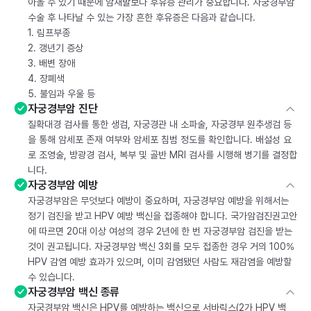
아올 수 있기 때문에 암재발보다 후유증 관리가 중요합니다. 자궁경부암
수술 후 나타날 수 있는 가장 흔한 후유증은 다음과 같습니다.
1. 림프부종
2. 갱년기 증상
3. 배변 장애
4. 장폐색
5. 불임과 우울 등
자궁경부암 진단
질확대경 검사를 통한 생검, 자궁경관 내 소파술, 자궁경부 원추생검 등
을 통해 암세포 존재 여부와 암세포 침범 정도를 확인합니다. 배설성 요
로 조영술, 방광경 검사, 복부 및 골반 MRI 검사를 시행해 병기를 결정합
니다.
자궁경부암 예방
자궁경부암은 무엇보다 예방이 중요하며, 자궁경부암 예방을 위해서는
정기 검진을 받고 HPV 예방 백신을 접종해야 합니다. 국가암검진권고안
에 따르면 20대 이상 여성의 경우 2년에 한 번 자궁경부암 검진을 받는
것이 권고됩니다. 자궁경부암 백신 3회를 모두 접종한 경우 거의 100%
HPV 감염 예방 효과가 있으며, 이미 감염됐던 사람도 재감염을 예방할
수 있습니다.
자궁경부암 백신 종류
자궁경부암 백신은 HPV를 예방하는 백신으로 서바릭스(2가 HPV 백