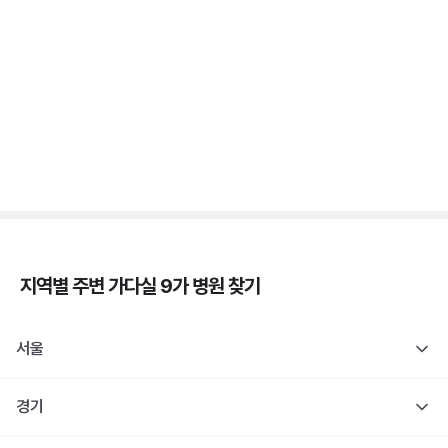
가다실 - 자궁 건강, 인유두종바이러스, 성경험, 접종
시기 ⏱️
3분 꿀팁 ㆍ #자궁경부암
자궁경부암 - 정의, 종류, 위험성, 흡연 🚬
3분 꿀팁 ㆍ #자궁경부암
지역별 주변
가다실 9가
병원 찾기
서울
경기