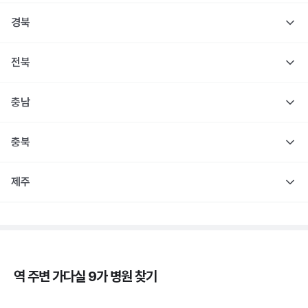
경북
전북
충남
충북
제주
역 주변
가다실 9가
병원 찾기