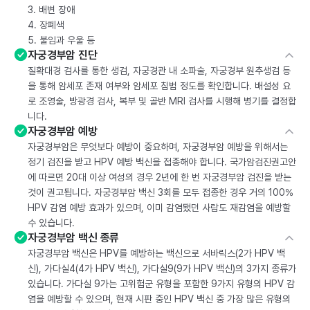
3. 배변 장애
4. 장폐색
5. 불임과 우울 등
자궁경부암 진단
질확대경 검사를 통한 생검, 자궁경관 내 소파술, 자궁경부 원추생검 등
을 통해 암세포 존재 여부와 암세포 침범 정도를 확인합니다. 배설성 요
로 조영술, 방광경 검사, 복부 및 골반 MRI 검사를 시행해 병기를 결정합
니다.
자궁경부암 예방
자궁경부암은 무엇보다 예방이 중요하며, 자궁경부암 예방을 위해서는
정기 검진을 받고 HPV 예방 백신을 접종해야 합니다. 국가암검진권고안
에 따르면 20대 이상 여성의 경우 2년에 한 번 자궁경부암 검진을 받는
것이 권고됩니다. 자궁경부암 백신 3회를 모두 접종한 경우 거의 100%
HPV 감염 예방 효과가 있으며, 이미 감염됐던 사람도 재감염을 예방할
수 있습니다.
자궁경부암 백신 종류
자궁경부암 백신은 HPV를 예방하는 백신으로 서바릭스(2가 HPV 백
신), 가다실4(4가 HPV 백신), 가다실9(9가 HPV 백신)의 3가지 종류가
있습니다. 가다실 9가는 고위험군 유형을 포함한 9가지 유형의 HPV 감
염을 예방할 수 있으며, 현재 시판 중인 HPV 백신 중 가장 많은 유형의