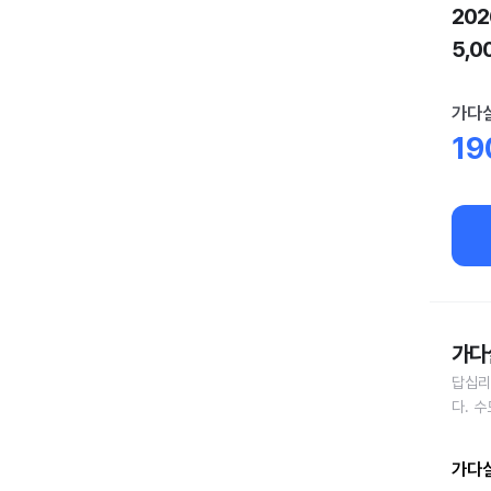
20
5,
가다실
19
가다
답십리
다. 
가다실