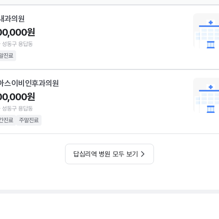
내과의원
00,000원
 성동구 용답동
말진료
아스이비인후과의원
00,000원
 성동구 용답동
간진료
주말진료
답십리역 병원 모두 보기