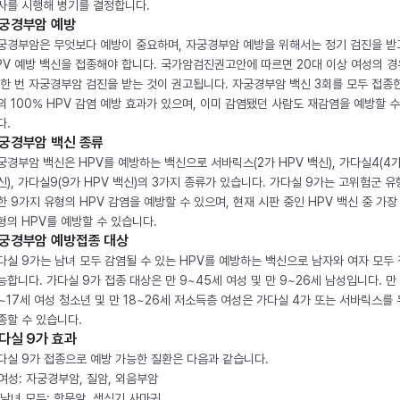
사를 시행해 병기를 결정합니다.
궁경부암 예방
궁경부암은 무엇보다 예방이 중요하며, 자궁경부암 예방을 위해서는 정기 검진을 받
PV 예방 백신을 접종해야 합니다. 국가암검진권고안에 따르면 20대 이상 여성의 경
 한 번 자궁경부암 검진을 받는 것이 권고됩니다. 자궁경부암 백신 3회를 모두 접종
의 100% HPV 감염 예방 효과가 있으며, 이미 감염됐던 사람도 재감염을 예방할 수
다.
궁경부암 백신 종류
궁경부암 백신은 HPV를 예방하는 백신으로 서바릭스(2가 HPV 백신), 가다실4(4가
신), 가다실9(9가 HPV 백신)의 3가지 종류가 있습니다. 가다실 9가는 고위험군 유
한 9가지 유형의 HPV 감염을 예방할 수 있으며, 현재 시판 중인 HPV 백신 중 가장
형의 HPV를 예방할 수 있습니다.
궁경부암 예방접종 대상
다실 9가는 남녀 모두 감염될 수 있는 HPV를 예방하는 백신으로 남자와 여자 모두
능합니다. 가다실 9가 접종 대상은 만 9~45세 여성 및 만 9~26세 남성입니다. 만
2~17세 여성 청소년 및 만 18~26세 저소득층 여성은 가다실 4가 또는 서바릭스를
종할 수 있습니다.
다실 9가 효과
다실 9가 접종으로 예방 가능한 질환은 다음과 같습니다.
. 여성: 자궁경부암, 질암, 외음부암
. 남녀 모두: 항문암, 생식기 사마귀