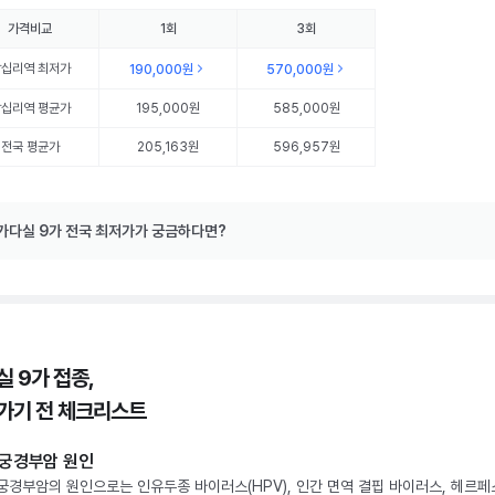
가격비교
1회
3회
답십리역
최저가
190,000원
570,000원
답십리역
평균가
195,000원
585,000원
전국 평균가
205,163원
596,957원
가다실 9가 전국 최저가가 궁금하다면?
실 9가 접종,
가기 전 체크리스트
궁경부암 원인
궁경부암의 원인으로는 인유두종 바이러스(HPV), 인간 면역 결핍 바이러스, 헤르페