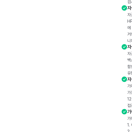
검
자
자
H
에
거
니
자
자
백
함
유
자
가
가
1
접
가
가
1
2