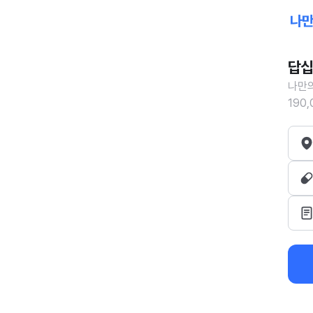
답십
나만의
190