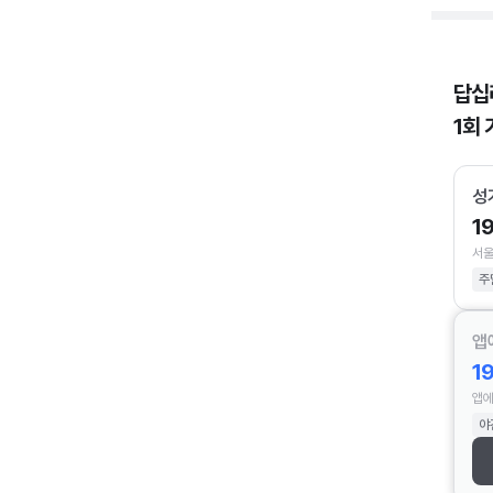
답십
1회 
성
1
서울
주
앱
1
앱에
야