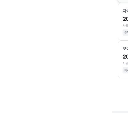
차
2
서울
주
보
2
서울
야