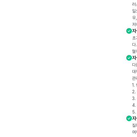
러
일
우
저
자
초
다
혈
자
다
대
관
1
2
3
4
5
자
질
여