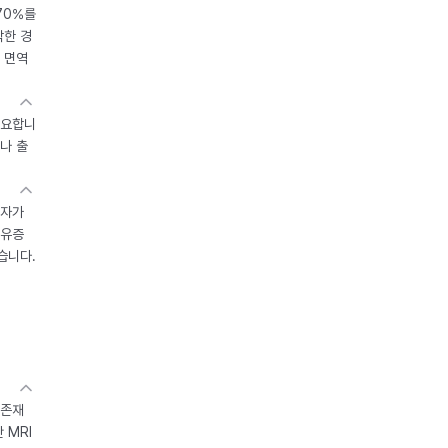
70%를
작한 경
 면역
중요합니
나 출
환자가
후유증
습니다.
 존재
 MRI