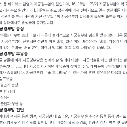
스 등 바이러스 감염이 자궁경부암의 원인이며, 16, 18형 HPV가 자궁경부암의 약 
으키는 주요 원인입니다. HPV는 주로 성관계에 의해 전파되므로 일찍 성관계를 시
, 성관계를 여러 사람과 가진 경우일수록 자궁경부암 발생률이 높으며 흡연을 하거나
하 상태에서도 발생률이 증가합니다.
궁경부암 증상
기에는 아무런 증상이 없기 때문에 정기적으로 자궁경부암 검진을 받는 것이 매우 
. 자궁경부암이 진행되면 성관계 이후 출혈, 월경 이외 비정상적인 출혈, 악취가 나거
이 있는 분비물, 배뇨 곤란, 아랫배 및 다리 통증 등이 나타날 수 있습니다.
궁경부암 후유증
른 암들에 비해 자궁경부암은 전이가 잘 일어나지 않아 자궁적출을 하면 완쾌되는 
부분입니다. 그러나 자궁을 제거하면 후유증이 찾아올 수 있기 때문에 암재발보다 
리가 중요합니다. 자궁경부암 수술 후 나타날 수 있는 가장 흔한 후유증은 다음과 같
. 림프부종
. 갱년기 증상
. 배변 장애
. 장폐색
. 불임과 우울 등
궁경부암 진단
확대경 검사를 통한 생검, 자궁경관 내 소파술, 자궁경부 원추생검 등을 통해 암세포
부와 암세포 침범 정도를 확인합니다. 배설성 요로 조영술, 방광경 검사, 복부 및 골반