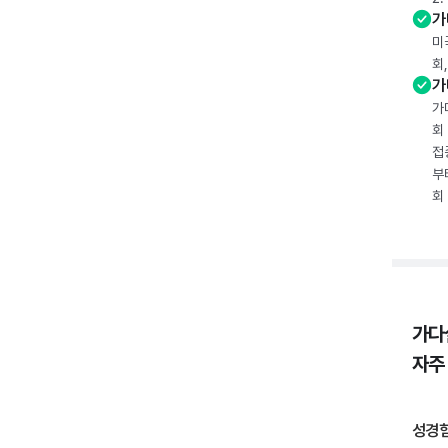
가
미
회
가
가
회
접
부
회
가다
자주
성경험