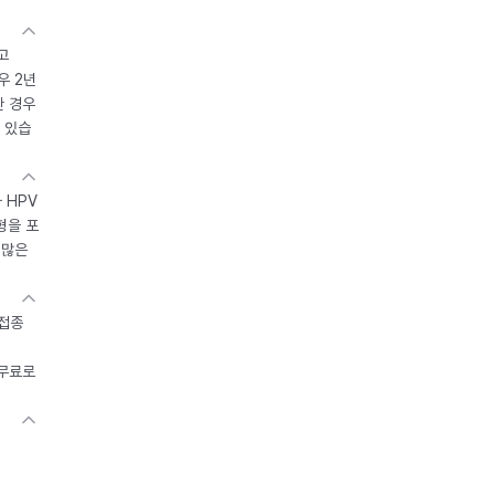
고
우 2년
한 경우
 있습
 HPV
형을 포
 많은
 접종
 무료로